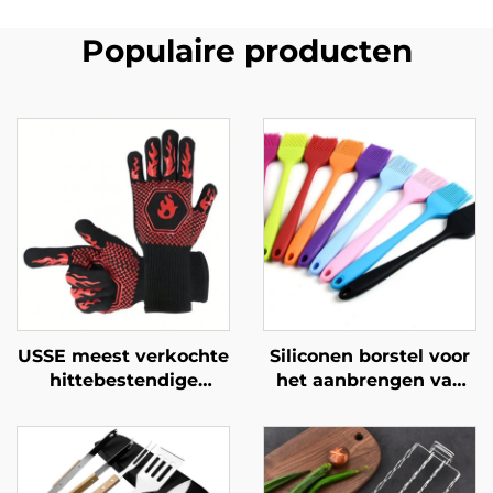
Populaire producten
USSE meest verkochte
Siliconen borstel voor
hittebestendige
het aanbrengen van
siliconen-katoenen
boter of olie bij
BBQ-handschoenen en
bakken en barbecuen
ovenhandschoenen,
in de keuken –
vuurbestendig en
voedselveilig,