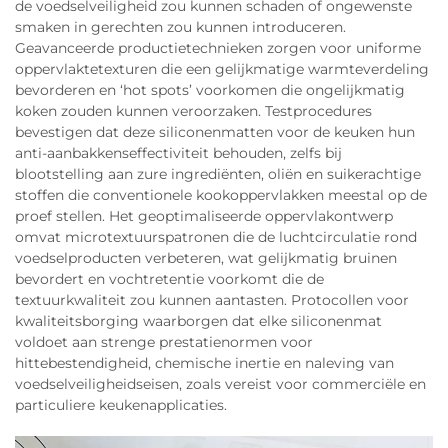
de voedselveiligheid zou kunnen schaden of ongewenste
smaken in gerechten zou kunnen introduceren.
Geavanceerde productietechnieken zorgen voor uniforme
oppervlaktetexturen die een gelijkmatige warmteverdeling
bevorderen en ‘hot spots’ voorkomen die ongelijkmatig
koken zouden kunnen veroorzaken. Testprocedures
bevestigen dat deze siliconenmatten voor de keuken hun
anti-aanbakkenseffectiviteit behouden, zelfs bij
blootstelling aan zure ingrediënten, oliën en suikerachtige
stoffen die conventionele kookoppervlakken meestal op de
proef stellen. Het geoptimaliseerde oppervlakontwerp
omvat microtextuurspatronen die de luchtcirculatie rond
voedselproducten verbeteren, wat gelijkmatig bruinen
bevordert en vochtretentie voorkomt die de
textuurkwaliteit zou kunnen aantasten. Protocollen voor
kwaliteitsborging waarborgen dat elke siliconenmat
voldoet aan strenge prestatienormen voor
hittebestendigheid, chemische inertie en naleving van
voedselveiligheidseisen, zoals vereist voor commerciële en
particuliere keukenapplicaties.