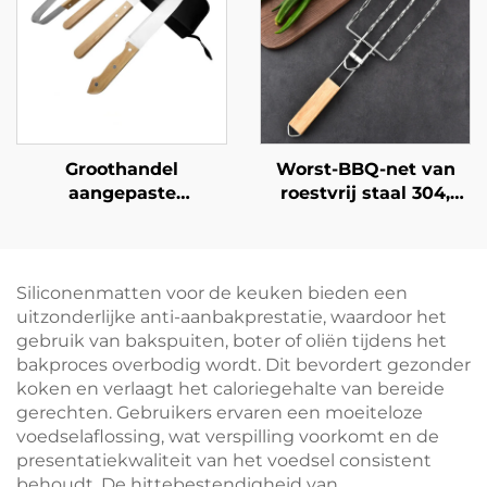
warmte-isolerend,
duurzaam,
LFGB-gecertificeerd
herbruikbaar en
milieuvriendelijk
Groothandel
Worst-BBQ-net van
aangepaste
roestvrij staal 304,
buitenbarbecueset
hotdoggrill met
voor gebruik met
afneembare,
houtskool, geschikt
inklapbare en
voor thuisgebruik;
draagbare BBQ-netclip
Siliconenmatten voor de keuken bieden een
inclusief tangen,
uitzonderlijke anti-aanbakprestatie, waardoor het
keukenmes met
gebruik van bakspuiten, boter of oliën tijdens het
houten handvat,
bakproces overbodig wordt. Dit bevordert gezonder
spatel en vork
koken en verlaagt het caloriegehalte van bereide
gerechten. Gebruikers ervaren een moeiteloze
voedselaflossing, wat verspilling voorkomt en de
presentatiekwaliteit van het voedsel consistent
behoudt. De hittebestendigheid van