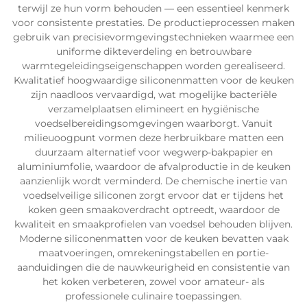
terwijl ze hun vorm behouden — een essentieel kenmerk
voor consistente prestaties. De productieprocessen maken
gebruik van precisievormgevingstechnieken waarmee een
uniforme dikteverdeling en betrouwbare
warmtegeleidingseigenschappen worden gerealiseerd.
Kwalitatief hoogwaardige siliconenmatten voor de keuken
zijn naadloos vervaardigd, wat mogelijke bacteriële
verzamelplaatsen elimineert en hygiënische
voedselbereidingsomgevingen waarborgt. Vanuit
milieuoogpunt vormen deze herbruikbare matten een
duurzaam alternatief voor wegwerp-bakpapier en
aluminiumfolie, waardoor de afvalproductie in de keuken
aanzienlijk wordt verminderd. De chemische inertie van
voedselveilige siliconen zorgt ervoor dat er tijdens het
koken geen smaakoverdracht optreedt, waardoor de
kwaliteit en smaakprofielen van voedsel behouden blijven.
Moderne siliconenmatten voor de keuken bevatten vaak
maatvoeringen, omrekeningstabellen en portie-
aanduidingen die de nauwkeurigheid en consistentie van
het koken verbeteren, zowel voor amateur- als
professionele culinaire toepassingen.