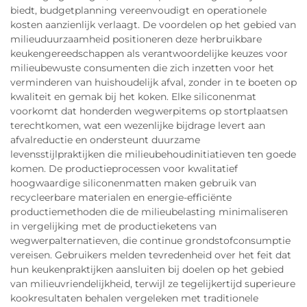
biedt, budgetplanning vereenvoudigt en operationele
kosten aanzienlijk verlaagt. De voordelen op het gebied van
milieuduurzaamheid positioneren deze herbruikbare
keukengereedschappen als verantwoordelijke keuzes voor
milieubewuste consumenten die zich inzetten voor het
verminderen van huishoudelijk afval, zonder in te boeten op
kwaliteit en gemak bij het koken. Elke siliconenmat
voorkomt dat honderden wegwerpitems op stortplaatsen
terechtkomen, wat een wezenlijke bijdrage levert aan
afvalreductie en ondersteunt duurzame
levensstijlpraktijken die milieubehoudinitiatieven ten goede
komen. De productieprocessen voor kwalitatief
hoogwaardige siliconenmatten maken gebruik van
recycleerbare materialen en energie-efficiënte
productiemethoden die de milieubelasting minimaliseren
in vergelijking met de productieketens van
wegwerpalternatieven, die continue grondstofconsumptie
vereisen. Gebruikers melden tevredenheid over het feit dat
hun keukenpraktijken aansluiten bij doelen op het gebied
van milieuvriendelijkheid, terwijl ze tegelijkertijd superieure
kookresultaten behalen vergeleken met traditionele