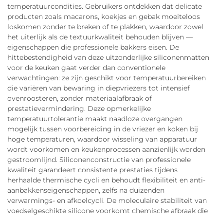
temperatuurcondities. Gebruikers ontdekken dat delicate
producten zoals macarons, koekjes en gebak moeiteloos
loskomen zonder te breken of te plakken, waardoor zowel
het uiterlijk als de textuurkwaliteit behouden blijven —
eigenschappen die professionele bakkers eisen. De
hittebestendigheid van deze uitzonderlijke siliconenmatten
voor de keuken gaat verder dan conventionele
verwachtingen: ze zijn geschikt voor temperatuurbereiken
die variëren van bewaring in diepvriezers tot intensief
ovenroosteren, zonder materiaalafbraak of
prestatievermindering. Deze opmerkelijke
temperatuurtolerantie maakt naadloze overgangen
mogelijk tussen voorbereiding in de vriezer en koken bij
hoge temperaturen, waardoor wisseling van apparatuur
wordt voorkomen en keukenprocessen aanzienlijk worden
gestroomlijnd. Siliconenconstructie van professionele
kwaliteit garandeert consistente prestaties tijdens
herhaalde thermische cycli en behoudt flexibiliteit en anti-
aanbakkenseigenschappen, zelfs na duizenden
verwarmings- en afkoelcycli. De moleculaire stabiliteit van
voedselgeschikte silicone voorkomt chemische afbraak die