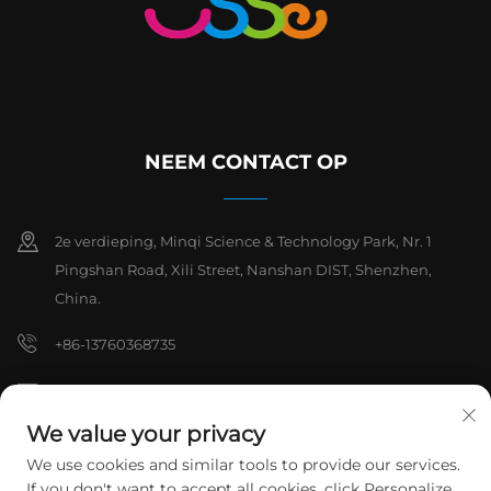
NEEM CONTACT OP
2e verdieping, Minqi Science & Technology Park, Nr. 1
Pingshan Road, Xili Street, Nanshan DIST, Shenzhen,
China.
+86-13760368735
[email protected]
We value your privacy
We use cookies and similar tools to provide our services.
Copyright © 2026 Shenzhen Hanchuan Industrial Co,.Ltd. Alle
If you don't want to accept all cookies, click Personalize
rechten voorbehouden.
Privacybeleid