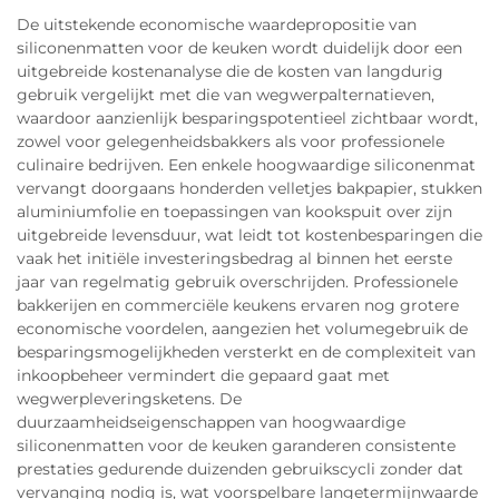
De uitstekende economische waardepropositie van
siliconenmatten voor de keuken wordt duidelijk door een
uitgebreide kostenanalyse die de kosten van langdurig
gebruik vergelijkt met die van wegwerpalternatieven,
waardoor aanzienlijk besparingspotentieel zichtbaar wordt,
zowel voor gelegenheidsbakkers als voor professionele
culinaire bedrijven. Een enkele hoogwaardige siliconenmat
vervangt doorgaans honderden velletjes bakpapier, stukken
aluminiumfolie en toepassingen van kookspuit over zijn
uitgebreide levensduur, wat leidt tot kostenbesparingen die
vaak het initiële investeringsbedrag al binnen het eerste
jaar van regelmatig gebruik overschrijden. Professionele
bakkerijen en commerciële keukens ervaren nog grotere
economische voordelen, aangezien het volumegebruik de
besparingsmogelijkheden versterkt en de complexiteit van
inkoopbeheer vermindert die gepaard gaat met
wegwerpleveringsketens. De
duurzaamheidseigenschappen van hoogwaardige
siliconenmatten voor de keuken garanderen consistente
prestaties gedurende duizenden gebruikscycli zonder dat
vervanging nodig is, wat voorspelbare langetermijnwaarde