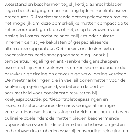
weerstand en beschermen tegelijkertijd aanrechtbladen
tegen beschadiging en besmetting tijdens meelintensieve
procedures. Ruimtebesparende ontwerpelementen maken
het mogelijk om deze opmerkelijke matten compact op te
rollen voor opslag in lades of netjes op te vouwen voor
opslag in kasten, zodat ze aanzienlijk minder ruimte
innemen dan stijve bakplaten of gespecialiseerde
alternatieve apparatuur. Gebruikers ontdekken extra
toepassingen, zoals snoepgoedbereiding, waarbij
temperatuurregeling en anti-aanbrandeigenschappen
essentieel zijn voor suikerwerk en zoetwarenproductie die
nauwkeurige timing en eenvoudige verwijdering vereisen.
De meetmarkeringen die in veel siliconenmatten voor de
keuken zijn geïntegreerd, verbeteren de portie-
accuraatheid voor consistente resultaten bij
koekjesproductie, portiecontroletoepassingen en
receptschaalprocedures die nauwkeurige afmetingen
vereisen. Handwerktoepassingen breiden het nut uit boven
culinaire doeleinden: de matten bieden beschermende
oppervlakken voor kinderactiviteiten, artistieke projecten
en hobbywerkzaamheden waarbij eenvoudige reiniging en