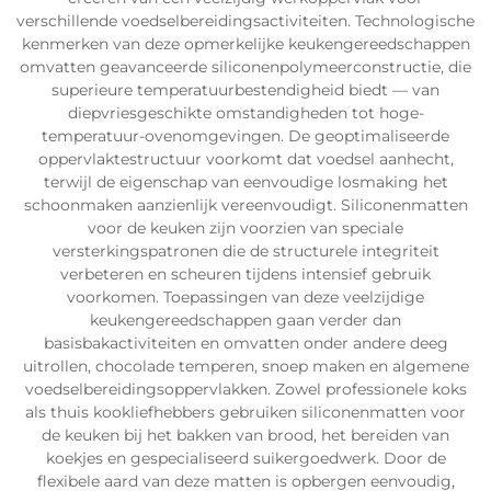
verschillende voedselbereidingsactiviteiten. Technologische
kenmerken van deze opmerkelijke keukengereedschappen
omvatten geavanceerde siliconenpolymeerconstructie, die
superieure temperatuurbestendigheid biedt — van
diepvriesgeschikte omstandigheden tot hoge-
temperatuur-ovenomgevingen. De geoptimaliseerde
oppervlaktestructuur voorkomt dat voedsel aanhecht,
terwijl de eigenschap van eenvoudige losmaking het
schoonmaken aanzienlijk vereenvoudigt. Siliconenmatten
voor de keuken zijn voorzien van speciale
versterkingspatronen die de structurele integriteit
verbeteren en scheuren tijdens intensief gebruik
voorkomen. Toepassingen van deze veelzijdige
keukengereedschappen gaan verder dan
basisbakactiviteiten en omvatten onder andere deeg
uitrollen, chocolade temperen, snoep maken en algemene
voedselbereidingsoppervlakken. Zowel professionele koks
als thuis kookliefhebbers gebruiken siliconenmatten voor
de keuken bij het bakken van brood, het bereiden van
koekjes en gespecialiseerd suikergoedwerk. Door de
flexibele aard van deze matten is opbergen eenvoudig,