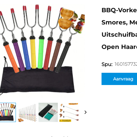
BBQ-Vorken
Smores, M
Uitschuifb
Open Haard
16015773
Spu:
Aanvraag