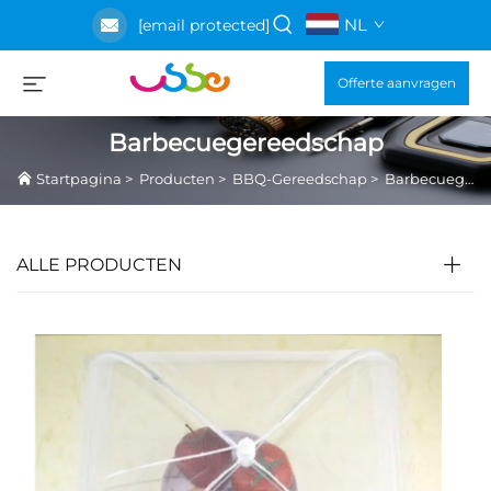
NL
[email protected]
Offerte aanvragen
Barbecuegereedschap
Startpagina
>
Producten
>
BBQ-Gereedschap
>
Barbecuegereedschap
ALLE PRODUCTEN