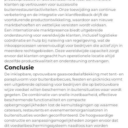
klanten op vertrouwen voor succesvolle
buitenrestaurantactiviteiten. Onze toewijding aan continue
verbetering en de integratie van klantfeedback drijft de
voortdurende productontwikkeling, waardoor aan nieuwe
marktbehoeften en wettelijke vereisten wordt voldaan.
Een internationale marktpresence biedt uitgebreide
ondersteuning voor wereldwijde klanten, inclusief logistieke
coördinatie en hulp bij naleving van regelgeving, wat de
inkoopprocessen vereenvoudigt voor bedrijven die actief zijn in
meerdere rechtsgebieden. Deze wereldwijde capaciteit zorgt
ervoor dat klanten ongeacht hun operationele locatie altijd
dezelfde productkwaliteit en ondersteuning ontvangen.
Conclusie
De inklapbare, opvouwbare gaasvoedselafdekking met tent- en
parapluvorm voor buitenbarbecues, feesten en picknicks vormt
een uitgebreide oplossing voor bedrijven die op betrouwbare
wijze voedsel willen beschermen in buitensituaties waar wordt
gegeten. De combinatie van snelle inzetbaarheid, effectieve
beschermende functionaliteit en compacte
opbergmogelijkheden lost de kernuitdagingen op waarmee
cateraars, restaurants en evenementenorganisatoren in
buitensituaties worden geconfronteerd. De hoogwaardige
constructie en aanpassingsmogelijkheden zorgen ervoor dat
dit voedselbeschermingssysteem naadloos kan worden