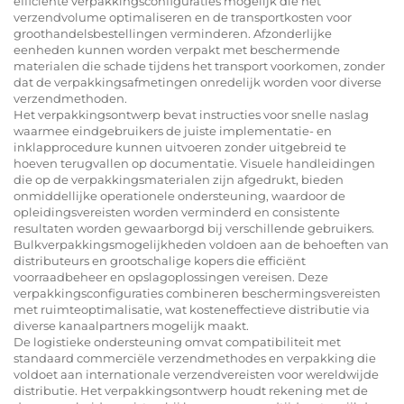
efficiënte verpakkingsconfiguraties mogelijk die het
verzendvolume optimaliseren en de transportkosten voor
groothandelsbestellingen verminderen. Afzonderlijke
eenheden kunnen worden verpakt met beschermende
materialen die schade tijdens het transport voorkomen, zonder
dat de verpakkingsafmetingen onredelijk worden voor diverse
verzendmethoden.
Het verpakkingsontwerp bevat instructies voor snelle naslag
waarmee eindgebruikers de juiste implementatie- en
inklapprocedure kunnen uitvoeren zonder uitgebreid te
hoeven terugvallen op documentatie. Visuele handleidingen
die op de verpakkingsmaterialen zijn afgedrukt, bieden
onmiddellijke operationele ondersteuning, waardoor de
opleidingsvereisten worden verminderd en consistente
resultaten worden gewaarborgd bij verschillende gebruikers.
Bulkverpakkingsmogelijkheden voldoen aan de behoeften van
distributeurs en grootschalige kopers die efficiënt
voorraadbeheer en opslagoplossingen vereisen. Deze
verpakkingsconfiguraties combineren beschermingsvereisten
met ruimteoptimalisatie, wat kosteneffectieve distributie via
diverse kanaalpartners mogelijk maakt.
De logistieke ondersteuning omvat compatibiliteit met
standaard commerciële verzendmethodes en verpakking die
voldoet aan internationale verzendvereisten voor wereldwijde
distributie. Het verpakkingsontwerp houdt rekening met de