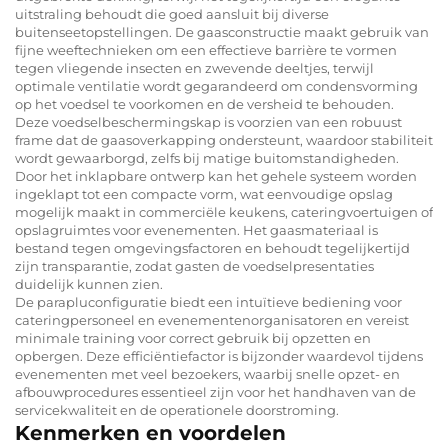
uitstraling behoudt die goed aansluit bij diverse
buitenseetopstellingen. De gaasconstructie maakt gebruik van
fijne weeftechnieken om een effectieve barrière te vormen
tegen vliegende insecten en zwevende deeltjes, terwijl
optimale ventilatie wordt gegarandeerd om condensvorming
op het voedsel te voorkomen en de versheid te behouden.
Deze voedselbeschermingskap is voorzien van een robuust
frame dat de gaasoverkapping ondersteunt, waardoor stabiliteit
wordt gewaarborgd, zelfs bij matige buitomstandigheden.
Door het inklapbare ontwerp kan het gehele systeem worden
ingeklapt tot een compacte vorm, wat eenvoudige opslag
mogelijk maakt in commerciële keukens, cateringvoertuigen of
opslagruimtes voor evenementen. Het gaasmateriaal is
bestand tegen omgevingsfactoren en behoudt tegelijkertijd
zijn transparantie, zodat gasten de voedselpresentaties
duidelijk kunnen zien.
De parapluconfiguratie biedt een intuïtieve bediening voor
cateringpersoneel en evenementenorganisatoren en vereist
minimale training voor correct gebruik bij opzetten en
opbergen. Deze efficiëntiefactor is bijzonder waardevol tijdens
evenementen met veel bezoekers, waarbij snelle opzet- en
afbouwprocedures essentieel zijn voor het handhaven van de
servicekwaliteit en de operationele doorstroming.
Kenmerken en voordelen