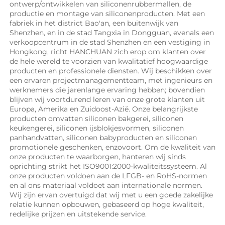
ontwerp/ontwikkelen van siliconenrubbermallen, de 
productie en montage van siliconenproducten. Met een 
fabriek in het district Bao'an, een buitenwijk van 
Shenzhen, en in de stad Tangxia in Dongguan, evenals een 
verkoopcentrum in de stad Shenzhen en een vestiging in 
Hongkong, richt HANCHUAN zich erop om klanten over 
de hele wereld te voorzien van kwalitatief hoogwaardige 
producten en professionele diensten. Wij beschikken over 
een ervaren projectmanagementteam, met ingenieurs en 
werknemers die jarenlange ervaring hebben; bovendien 
blijven wij voortdurend leren van onze grote klanten uit 
Europa, Amerika en Zuidoost-Azië. Onze belangrijkste 
producten omvatten siliconen bakgerei, siliconen 
keukengerei, siliconen ijsblokjesvormen, siliconen 
panhandvatten, siliconen babyproducten en siliconen 
promotionele geschenken, enzovoort. Om de kwaliteit van 
onze producten te waarborgen, hanteren wij sinds 
oprichting strikt het ISO9001:2000-kwaliteitssysteem. Al 
onze producten voldoen aan de LFGB- en RoHS-normen 
en al ons materiaal voldoet aan internationale normen. 
Wij zijn ervan overtuigd dat wij met u een goede zakelijke 
relatie kunnen opbouwen, gebaseerd op hoge kwaliteit, 
redelijke prijzen en uitstekende service. 