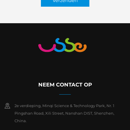
Verzenden
NEEM CONTACT OP
2e verdieping, Minqi Science & Technology Park, Nr. 1
Pingshan Road, Xili Street, Nanshan DIST, Shenzhen,
China.