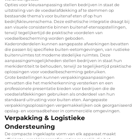
Opties voor kleuraanpassing stellen bedrijven in staat de
uitstraling van de voedselafdekking af te stemmen op
bestaande thema’s voor buitenaf eten of op hun
bedrijfskleurenschema. Deze esthetische integratie draagt bij
aan visuele consistentie binnen buitenaf-etensopstellingen,
terwijl tegelijkertijd de praktische voordelen van
voedselbescherming worden geboden.
Kaderonderdelen kunnen aangepaste afwerkingen bevatten
die passen bij specifieke buiten-eetomgevingen, van rustieke
buitenruimtes tot moderne stedelijke ruimtes. Deze
aanpassingsmogelijkheden stellen bedrijven in staat hun
merkidentiteit te behouden, terwijl ze tegelijkertijd praktische
oplossingen voor voedselbescherming gebruiken.
Grote bestellingen kunnen verpakkingsaanpassingen
omvatten die het merkherkenning versterken en een
professionele presentatie bieden voor bedrijven die de
voedselafdekkingen gebruiken als onderdeel van hun
standaard uitrusting voor buiten eten. Aangepaste
verpakkingsoplossingen vergemakkelijken ook georganiseerd
opslag- en voorraadbeheer in commerciële omgevingen.
Verpakking & Logistieke
Ondersteuning
De compacte ingeklapte vorm van elk apparaat maakt