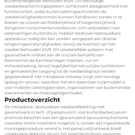
buitendinergevoel behouden blijft. Dit veelzijdige
voedselbeschermingssysteem combineert draagbaarheid met
functionaliteit, zodat buitencateringsactiviteiten de
voedselveiligheidsnormen kunnen handhaven zonder in te
boeten op visuele aantrekkelijkheid of toegankelijkheid.
Aangezien consumentenvoorkeuren zich verplaatsen naar
eetervaringen buitenshuis, hebben bedrijven betrouwbare
apparatuur nodig die kan worden aangepast aan diverse
omgevingsomstandigheden, terwijl de kwaliteit van het
voedsel behouden blijft. Dit voedselafdek-systeem met
gaasnetwerk voldoet aan de cruciale behoefte aan
beschermende barrières tegen insecten, vuil en
milieubelasting, terwijl tegelijkertijd natuurlijke luchtstroom
en gemakkelijke toegang tot de voedseldisplays worden
gegarandeerd. Het inklapbare ontwerp zorgt voor handige
opslag en vervoer, waardoor het een essentieel hulpmiddel is
voor mobiele cateringdiensten, organisatoren van buitenlandse
evenementen en horecagelegenheden.
Productoverzicht
De inklapbare, opvouwbare voedselafdekking met
gaasnetwerk in tent- of parapluvorm voor buitenbarbecues en
picknicks beschikt over een geavanceerd opvouwmechanisme
waardoor snelle installatie mogelijk is, zonder dat ingewikkelde
montageprocedure vereist is. Het paraplustijlontwerp biedt
uitgebrekte dekking, terwijl het tegelijkertijd een elegante