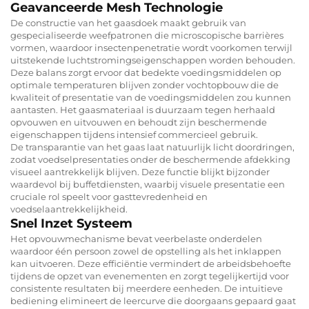
Geavanceerde Mesh Technologie
De constructie van het gaasdoek maakt gebruik van
gespecialiseerde weefpatronen die microscopische barrières
vormen, waardoor insectenpenetratie wordt voorkomen terwijl
uitstekende luchtstromingseigenschappen worden behouden.
Deze balans zorgt ervoor dat bedekte voedingsmiddelen op
optimale temperaturen blijven zonder vochtopbouw die de
kwaliteit of presentatie van de voedingsmiddelen zou kunnen
aantasten. Het gaasmateriaal is duurzaam tegen herhaald
opvouwen en uitvouwen en behoudt zijn beschermende
eigenschappen tijdens intensief commercieel gebruik.
De transparantie van het gaas laat natuurlijk licht doordringen,
zodat voedselpresentaties onder de beschermende afdekking
visueel aantrekkelijk blijven. Deze functie blijkt bijzonder
waardevol bij buffetdiensten, waarbij visuele presentatie een
cruciale rol speelt voor gasttevredenheid en
voedselaantrekkelijkheid.
Snel Inzet Systeem
Het opvouwmechanisme bevat veerbelaste onderdelen
waardoor één persoon zowel de opstelling als het inklappen
kan uitvoeren. Deze efficiëntie vermindert de arbeidsbehoefte
tijdens de opzet van evenementen en zorgt tegelijkertijd voor
consistente resultaten bij meerdere eenheden. De intuïtieve
bediening elimineert de leercurve die doorgaans gepaard gaat