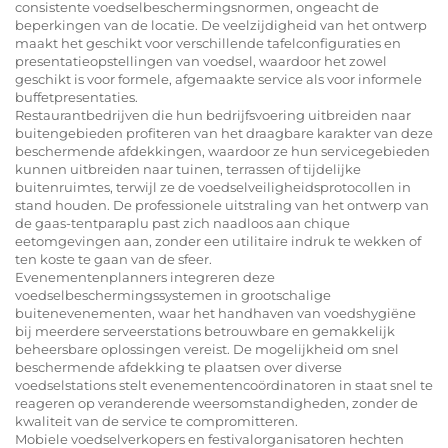
consistente voedselbeschermingsnormen, ongeacht de
beperkingen van de locatie. De veelzijdigheid van het ontwerp
maakt het geschikt voor verschillende tafelconfiguraties en
presentatieopstellingen van voedsel, waardoor het zowel
geschikt is voor formele, afgemaakte service als voor informele
buffetpresentaties.
Restaurantbedrijven die hun bedrijfsvoering uitbreiden naar
buitengebieden profiteren van het draagbare karakter van deze
beschermende afdekkingen, waardoor ze hun servicegebieden
kunnen uitbreiden naar tuinen, terrassen of tijdelijke
buitenruimtes, terwijl ze de voedselveiligheidsprotocollen in
stand houden. De professionele uitstraling van het ontwerp van
de gaas-tentparaplu past zich naadloos aan chique
eetomgevingen aan, zonder een utilitaire indruk te wekken of
ten koste te gaan van de sfeer.
Evenementenplanners integreren deze
voedselbeschermingssystemen in grootschalige
buitenevenementen, waar het handhaven van voedshygiëne
bij meerdere serveerstations betrouwbare en gemakkelijk
beheersbare oplossingen vereist. De mogelijkheid om snel
beschermende afdekking te plaatsen over diverse
voedselstations stelt evenementencoördinatoren in staat snel te
reageren op veranderende weersomstandigheden, zonder de
kwaliteit van de service te compromitteren.
Mobiele voedselverkopers en festivalorganisatoren hechten