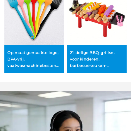
Op maat gemaakte logo,
21-delige BBQ-grillset
BPA-vrij,
voor kinderen,
vaatwasmachinebestendig,
barbecuekeuken-
duurzaam, anti-slip
speelset, speelse BBQ-
siliconen keukengerei-
accessoireset voor
set, BBQ-olieborstel,
meisjes, jongens en
kleurrijk
peuter