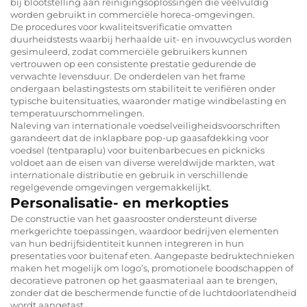
bij blootstelling aan reinigingsoplossingen die veelvuldig
worden gebruikt in commerciële horeca-omgevingen.
De procedures voor kwaliteitsverificatie omvatten
duurheidstests waarbij herhaalde uit- en invouwcyclus worden
gesimuleerd, zodat commerciële gebruikers kunnen
vertrouwen op een consistente prestatie gedurende de
verwachte levensduur. De onderdelen van het frame
ondergaan belastingstests om stabiliteit te verifiëren onder
typische buitensituaties, waaronder matige windbelasting en
temperatuurschommelingen.
Naleving van internationale voedselveiligheidsvoorschriften
garandeert dat de inklapbare pop-up gaasafdekking voor
voedsel (tentparaplu) voor buitenbarbecues en picknicks
voldoet aan de eisen van diverse wereldwijde markten, wat
internationale distributie en gebruik in verschillende
regelgevende omgevingen vergemakkelijkt.
Personalisatie- en merkopties
De constructie van het gaasrooster ondersteunt diverse
merkgerichte toepassingen, waardoor bedrijven elementen
van hun bedrijfsidentiteit kunnen integreren in hun
presentaties voor buitenaf eten. Aangepaste bedruktechnieken
maken het mogelijk om logo’s, promotionele boodschappen of
decoratieve patronen op het gaasmateriaal aan te brengen,
zonder dat de beschermende functie of de luchtdoorlatendheid
wordt aangetast.