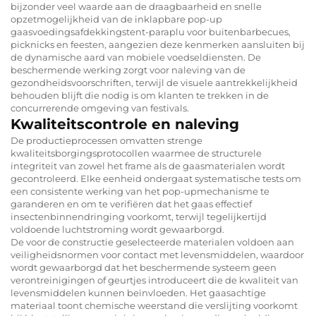
bijzonder veel waarde aan de draagbaarheid en snelle
opzetmogelijkheid van de inklapbare pop-up
gaasvoedingsafdekkingstent-paraplu voor buitenbarbecues,
picknicks en feesten, aangezien deze kenmerken aansluiten bij
de dynamische aard van mobiele voedseldiensten. De
beschermende werking zorgt voor naleving van de
gezondheidsvoorschriften, terwijl de visuele aantrekkelijkheid
behouden blijft die nodig is om klanten te trekken in de
concurrerende omgeving van festivals.
Kwaliteitscontrole en naleving
De productieprocessen omvatten strenge
kwaliteitsborgingsprotocollen waarmee de structurele
integriteit van zowel het frame als de gaasmaterialen wordt
gecontroleerd. Elke eenheid ondergaat systematische tests om
een consistente werking van het pop-upmechanisme te
garanderen en om te verifiëren dat het gaas effectief
insectenbinnendringing voorkomt, terwijl tegelijkertijd
voldoende luchtstroming wordt gewaarborgd.
De voor de constructie geselecteerde materialen voldoen aan
veiligheidsnormen voor contact met levensmiddelen, waardoor
wordt gewaarborgd dat het beschermende systeem geen
verontreinigingen of geurtjes introduceert die de kwaliteit van
levensmiddelen kunnen beïnvloeden. Het gaasachtige
materiaal toont chemische weerstand die verslijting voorkomt