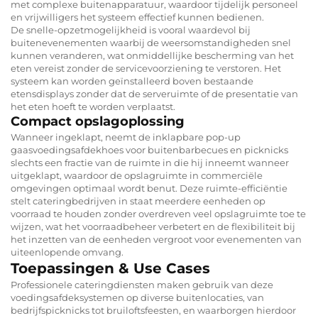
met complexe buitenapparatuur, waardoor tijdelijk personeel
en vrijwilligers het systeem effectief kunnen bedienen.
De snelle-opzetmogelijkheid is vooral waardevol bij
buitenevenementen waarbij de weersomstandigheden snel
kunnen veranderen, wat onmiddellijke bescherming van het
eten vereist zonder de servicevoorziening te verstoren. Het
systeem kan worden geïnstalleerd boven bestaande
etensdisplays zonder dat de serveruimte of de presentatie van
het eten hoeft te worden verplaatst.
Compact opslagoplossing
Wanneer ingeklapt, neemt de inklapbare pop-up
gaasvoedingsafdekhoes voor buitenbarbecues en picknicks
slechts een fractie van de ruimte in die hij inneemt wanneer
uitgeklapt, waardoor de opslagruimte in commerciële
omgevingen optimaal wordt benut. Deze ruimte-efficiëntie
stelt cateringbedrijven in staat meerdere eenheden op
voorraad te houden zonder overdreven veel opslagruimte toe te
wijzen, wat het voorraadbeheer verbetert en de flexibiliteit bij
het inzetten van de eenheden vergroot voor evenementen van
uiteenlopende omvang.
Toepassingen & Use Cases
Professionele cateringdiensten maken gebruik van deze
voedingsafdeksystemen op diverse buitenlocaties, van
bedrijfspicknicks tot bruiloftsfeesten, en waarborgen hierdoor