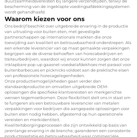
duurzaamheidsvereisten bij langere verzendtijden, terwijl de
bescherming van de ingeklapte voedingsafdekkingssystemen
wordt gehandhaafd.
Waarom kiezen voor ons
Ons bedrijf beschikt over uitgebreide ervaring in de productie
van uitrusting voor buiten eten, met gevestigde
partnerschappen op internationale markten die onze
toewijding aan kwaliteit en betrouwbaarheid onderstrepen. Als
een erkende leverancier van op maat gemaakte verpakkingen
begrijpen we de diverse behoeften van horecabedrijven en
traiteurbedrijven, waardoor wij ervoor kunnen zorgen dat onze
inklapbare pop-up gaasnet-voedselafdekhoes met parasol voor
buitenbarbecues en picknicks voldoet aan de praktische eisen
van professionele horecagelegenheden.
Onze productiemogelijkheden gaan verder dan
standaardproductie en omvatten uitgebreide OEM-
oplossingen die specifieke klantvereisten en merkgerichte
wensen tegemoetkomen. Deze flexibiliteit stelt ons in staat om
te fungeren als een betrouwbare leverancier van metalen
verpakkingen voor bedrijven die aangepaste oplossingen voor
buiten eten nodig hebben, afgestemd op hun operationele
vereisten en merkidentiteit.
Kwaliteitsborgingsprocessen die zijn ontwikkeld op basis van
jarenlange ervaring in de branche, garanderen een consistente
productprestatie en betrouwbaarheid waar commerciële