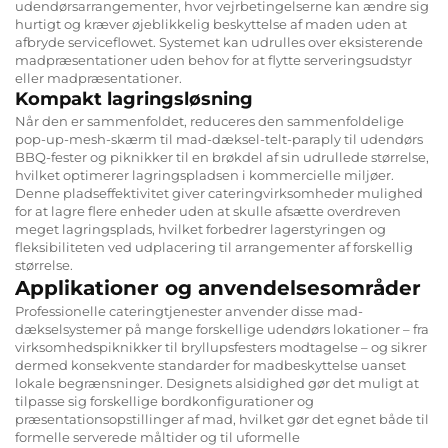
udendørsarrangementer, hvor vejrbetingelserne kan ændre sig
hurtigt og kræver øjeblikkelig beskyttelse af maden uden at
afbryde serviceflowet. Systemet kan udrulles over eksisterende
madpræsentationer uden behov for at flytte serveringsudstyr
eller madpræsentationer.
Kompakt lagringsløsning
Når den er sammenfoldet, reduceres den sammenfoldelige
pop-up-mesh-skærm til mad-dæksel-telt-paraply til udendørs
BBQ-fester og piknikker til en brøkdel af sin udrullede størrelse,
hvilket optimerer lagringspladsen i kommercielle miljøer.
Denne pladseffektivitet giver cateringvirksomheder mulighed
for at lagre flere enheder uden at skulle afsætte overdreven
meget lagringsplads, hvilket forbedrer lagerstyringen og
fleksibiliteten ved udplacering til arrangementer af forskellig
størrelse.
Applikationer og anvendelsesområder
Professionelle cateringtjenester anvender disse mad-
dækselsystemer på mange forskellige udendørs lokationer – fra
virksomhedspiknikker til bryllupsfesters modtagelse – og sikrer
dermed konsekvente standarder for madbeskyttelse uanset
lokale begrænsninger. Designets alsidighed gør det muligt at
tilpasse sig forskellige bordkonfigurationer og
præsentationsopstillinger af mad, hvilket gør det egnet både til
formelle serverede måltider og til uformelle