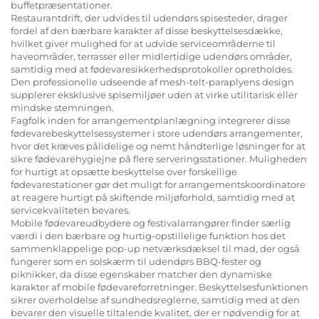
buffetpræsentationer.
Restaurantdrift, der udvides til udendørs spisesteder, drager
fordel af den bærbare karakter af disse beskyttelsesdække,
hvilket giver mulighed for at udvide serviceområderne til
haveområder, terrasser eller midlertidige udendørs områder,
samtidig med at fødevaresikkerhedsprotokoller opretholdes.
Den professionelle udseende af mesh-telt-paraplyens design
supplerer eksklusive spisemiljøer uden at virke utilitarisk eller
mindske stemningen.
Fagfolk inden for arrangementplanlægning integrerer disse
fødevarebeskyttelsessystemer i store udendørs arrangementer,
hvor det kræves pålidelige og nemt håndterlige løsninger for at
sikre fødevarehygiejne på flere serveringsstationer. Muligheden
for hurtigt at opsætte beskyttelse over forskellige
fødevarestationer gør det muligt for arrangementskoordinatore
at reagere hurtigt på skiftende miljøforhold, samtidig med at
servicekvaliteten bevares.
Mobile fødevareudbydere og festivalarrangører finder særlig
værdi i den bærbare og hurtig-opstillelige funktion hos det
sammenklappelige pop-up netværksdæksel til mad, der også
fungerer som en solskærm til udendørs BBQ-fester og
piknikker, da disse egenskaber matcher den dynamiske
karakter af mobile fødevareforretninger. Beskyttelsesfunktionen
sikrer overholdelse af sundhedsreglerne, samtidig med at den
bevarer den visuelle tiltalende kvalitet, der er nødvendig for at