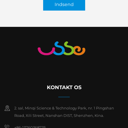
Indsend
KONTAKT OS
2. sal, Minqi Science & Technology Park, nr. 1 Pingshan
Road, Xili Street, Nanshan DIST, Shenzhen, Kina.
+86-13760368735