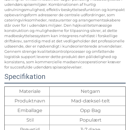
udendørs spisemiljøer. Kombinationen af hurtig
udrulningsmulighed, effektiv beskyttelsesfunktion og kompakt
opbevaringsform adresserer de centrale udfordringer, som
cateringvirksomheder, restauranter og arrangementsskabere
står over for i udendørs miljøer. Den højkvalitetsmæssige
konstruktion og mulighederne for tilpasning sikrer, at dette
madbeskyttelsessystem kan integreres nahtløst i forskellige
driftskrav, samtidig med at det vedligeholder det professionelle
udseende, der er nødvendigt i kundeorienterede anvendelser.
Gennem strenge kvalitetskontrolprocesser og omfattende
logistisk support leverer dette produkt den pålidelighed og
konsistens, som kommercielle madserviceoperationer kræver
for succesfulde udendørs spiseoplevelser.
Specifikation
Materiale
Netgarn
Produktnavn
Mad-dæksel-telt
Emballage
Opp Bag
Stil
Populært
Prøvetid
3-7 dage