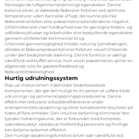
fremragende luftgennemstrømnings egenskaber. Denne
balance sikrer, at dækkede fødevarer forbliver ved optimale
temperaturer uden dannelse af fugt, der kunne påvirke
fødevarekvaliteten eller præsentationsstandarderne negativt.
Gittermaterialet viser holdbarhed over for gentagne folders- og
udfolderscyklusser og bibeholder sine beskyttende egenskaber
gennem omfattende kommerciel brug.
Gitternets gennemsigtighed tillader naturlig lysindtrængen,
således at fødevarepræsentationer forbliver visuelt tiltalende
under den beskyttende dækning. Denne funktion er særligt
værdifuld ved buffet-service, hvor visuel præsentation spiller en
afgørende rolle for gæstetilfredshed og
fødevaretiltrækkelighed.
Hurtig udrulningssystem
Pop-up-mekanismen indeholder fjederbelastede
komponenter, der gør det muligt for én person at udføre både
udrulnings- og sammenklappningsprocedurerne. Denne
effektivitet reducerer arbejdskraftskravene under
arrangementets opsætning og sikrer konsekvente resultater på
tværs af flere enheder. Den intuitive betjening eliminerer den
typiske indlæringskurve, der er forbundet med kompleks
udendørsudstyr, således at midlertidig personale og frivillige
kan betjene systemet effektivt.
Den hurtige opsætningsfunktion bliver især værdifuld ved