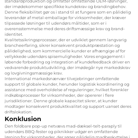
standardproduktion og omfatter omfattende OEM-løsninger,
der imødekommer specifikke kundekrav og brandingbehov.
Denne fleksibilitet gør os i stand til at fungere som en pålidelig
leverandør af metal-emballage for virksomheder, der kræver
tilpassede løsninger til udendørs måltider, som er i
overensstemmelse med deres driftsmæssige krav og brand-
identitet.
Kvalitetssikringsprocesser, der er udviklet gennem langvarig
brancheerfaring, sikrer konsekvent produktpræstation og
pålidelighed, som kommercielle kunder er afhængige af for
vellykkede udendørs spisemuligheder. Vores engagement i
løbende forbedring og integration af kundefeedback driver en
vedvarende produktudvikling, der imødegår nye markedskrav
og lovgivningsmæssige krav.
International markedsnærvær tilvejebringer omfattende
support til globale kunder, herunder logistisk koordinering og
assistance med overholdelse af reguleringer, hvilket forenkler
indkøbsprocesser for virksomheder, der opererer i flere
jurisdiktioner. Denne globale kapacitet sikrer, at kunder
modtager konsekvent produktkvalitet og support uanset deres
driftslokation.
Konklusion
Den foldbare pop-up netvævs mad-dæksel-telt-paraply til
udendørs BBQ-fester og piknikker udgør en omfattende
løsning for virksomheder, der søger pålidelig madbeskyttelse i