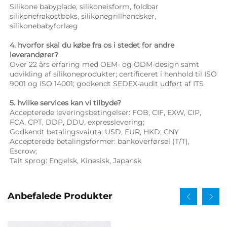
Silikone babyplade, silikoneisform, foldbar 
silikonefrakostboks, silikonegrillhandsker, 
silikonebabyforlæg 
4. hvorfor skal du købe fra os i stedet for andre 
leverandører? 
Over 22 års erfaring med OEM- og ODM-design samt 
udvikling af silikoneprodukter; certificeret i henhold til ISO 
9001 og ISO 14001; godkendt SEDEX-audit udført af ITS 
5. hvilke services kan vi tilbyde? 
Accepterede leveringsbetingelser: FOB, CIF, EXW, CIP, 
FCA, CPT, DDP, DDU, expresslevering; 
Godkendt betalingsvaluta: USD, EUR, HKD, CNY 
Accepterede betalingsformer: bankoverførsel (T/T), 
Escrow; 
Talt sprog: Engelsk, Kinesisk, Japansk   
Anbefalede Produkter