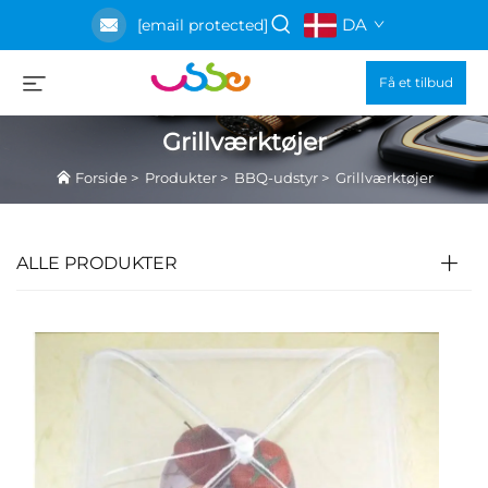
DA
[email protected]
Få et tilbud
Grillværktøjer
Forside
>
Produkter
>
BBQ-udstyr
>
Grillværktøjer
ALLE PRODUKTER