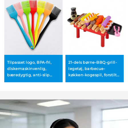
Tilpasset logo, BPA-fri,
21-dels børne-BBQ-grill-
diskemaskinvenlig,
legetøj, barbecue-
bæredygtig, anti-slip
køkken-kogespil, forstilt
silikon
BBQ-tilbehørsæt til piger,
køkkenredskabssæt,
drenge og småbørn
BBQ-oliepensel, farverigt