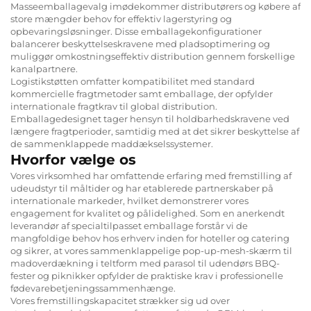
Masseemballagevalg imødekommer distributørers og købere af
store mængder behov for effektiv lagerstyring og
opbevaringsløsninger. Disse emballagekonfigurationer
balancerer beskyttelseskravene med pladsoptimering og
muliggør omkostningseffektiv distribution gennem forskellige
kanalpartnere.
Logistikstøtten omfatter kompatibilitet med standard
kommercielle fragtmetoder samt emballage, der opfylder
internationale fragtkrav til global distribution.
Emballagedesignet tager hensyn til holdbarhedskravene ved
længere fragtperioder, samtidig med at det sikrer beskyttelse af
de sammenklappede maddækselssystemer.
Hvorfor vælge os
Vores virksomhed har omfattende erfaring med fremstilling af
udeudstyr til måltider og har etablerede partnerskaber på
internationale markeder, hvilket demonstrerer vores
engagement for kvalitet og pålidelighed. Som en anerkendt
leverandør af specialtilpasset emballage forstår vi de
mangfoldige behov hos erhverv inden for hoteller og catering
og sikrer, at vores sammenklappelige pop-up-mesh-skærm til
madoverdækning i teltform med parasol til udendørs BBQ-
fester og piknikker opfylder de praktiske krav i professionelle
fødevarebetjeningssammenhænge.
Vores fremstillingskapacitet strækker sig ud over