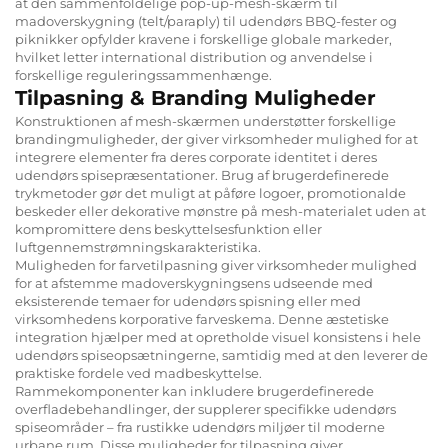
at den sammenfoldelige pop-up-mesh-skærm til
madoverskygning (telt/paraply) til udendørs BBQ-fester og
piknikker opfylder kravene i forskellige globale markeder,
hvilket letter international distribution og anvendelse i
forskellige reguleringssammenhænge.
Tilpasning & Branding Muligheder
Konstruktionen af mesh-skærmen understøtter forskellige
brandingmuligheder, der giver virksomheder mulighed for at
integrere elementer fra deres corporate identitet i deres
udendørs spisepræsentationer. Brug af brugerdefinerede
trykmetoder gør det muligt at påføre logoer, promotionalde
beskeder eller dekorative mønstre på mesh-materialet uden at
kompromittere dens beskyttelsesfunktion eller
luftgennemstrømningskarakteristika.
Muligheden for farvetilpasning giver virksomheder mulighed
for at afstemme madoverskygningsens udseende med
eksisterende temaer for udendørs spisning eller med
virksomhedens korporative farveskema. Denne æstetiske
integration hjælper med at opretholde visuel konsistens i hele
udendørs spiseopsætningerne, samtidig med at den leverer de
praktiske fordele ved madbeskyttelse.
Rammekomponenter kan inkludere brugerdefinerede
overfladebehandlinger, der supplerer specifikke udendørs
spiseområder – fra rustikke udendørs miljøer til moderne
urbane rum. Disse muligheder for tilpasning giver