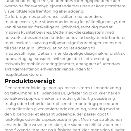
funktionalitet og sikrer, at udendørs cateringoperationer kan
overholde fødevarehygiejnestandarder uden at kompromittere
visuel tiltalende fremtoning eller adgang.
Da forbrugernes præferencer skifter mod udendørs
madoplevelser, har virksomheder brug for pålideligt udstyr, der
kan tilpasse sig forskellige miljøforhold, samtidig med at
madens kvalitet bevares. Dette mad-dækselssystem med
netværk adresserer den kritiske behov for beskyttende barrierer
mod insekter, snavs og miljømæssige forureninger, mens det
tillader naturlig luftcirkulation og let adgang til
madudstillinger. Det sammenklappelige design sikrer praktisk
opbevaring og transport, hvilket gør det til et væsentligt
redskab for mobile cateringtjenester, arrangører af udendørs
arrangementer og erhvervsdrivende inden for
hospilitetssektoren.
Produktoversigt
Den sammenfoldelige pop-up-mesh-skærm til maddekning
og telt-umbrella til udendørs BBQ-fester og piknikker har en
sofistikeret pop-up-mekanisme, der gør hurtig opsætning
mulig uden behov for komplicerede monteringsprocedurer.
Umbrellastilen giver omfattende dækning, samtidig med at
den bibeholder et elegant udseende, der passer godt til
forskellige udendørs spiseopsætninger. Mesh-konstruktionen
anvender fine væve-teknikker, der skaber en effektiv barriere
mod flyvende insekter og luftbårne partikler, mens den tillader