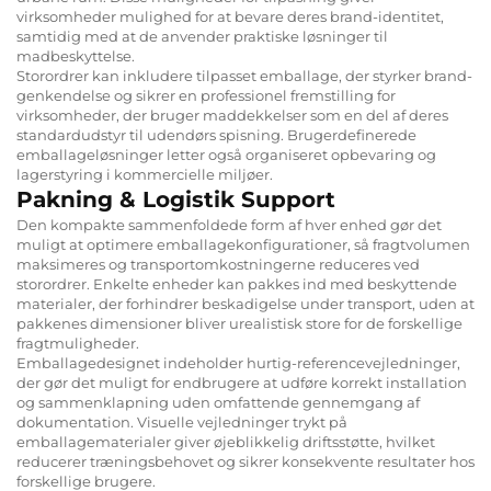
virksomheder mulighed for at bevare deres brand-identitet,
samtidig med at de anvender praktiske løsninger til
madbeskyttelse.
Storordrer kan inkludere tilpasset emballage, der styrker brand-
genkendelse og sikrer en professionel fremstilling for
virksomheder, der bruger maddekkelser som en del af deres
standardudstyr til udendørs spisning. Brugerdefinerede
emballageløsninger letter også organiseret opbevaring og
lagerstyring i kommercielle miljøer.
Pakning & Logistik Support
Den kompakte sammenfoldede form af hver enhed gør det
muligt at optimere emballagekonfigurationer, så fragtvolumen
maksimeres og transportomkostningerne reduceres ved
storordrer. Enkelte enheder kan pakkes ind med beskyttende
materialer, der forhindrer beskadigelse under transport, uden at
pakkenes dimensioner bliver urealistisk store for de forskellige
fragtmuligheder.
Emballagedesignet indeholder hurtig-referencevejledninger,
der gør det muligt for endbrugere at udføre korrekt installation
og sammenklapning uden omfattende gennemgang af
dokumentation. Visuelle vejledninger trykt på
emballagematerialer giver øjeblikkelig driftsstøtte, hvilket
reducerer træningsbehovet og sikrer konsekvente resultater hos
forskellige brugere.