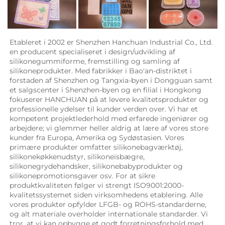
Etableret i 2002 er Shenzhen Hanchuan Industrial Co., Ltd. 
en producent specialiseret i design/udvikling af 
silikonegummiforme, fremstilling og samling af 
silikoneprodukter. Med fabrikker i Bao'an-distriktet i 
forstaden af Shenzhen og Tangxia-byen i Dongguan samt 
et salgscenter i Shenzhen-byen og en filial i Hongkong 
fokuserer HANCHUAN på at levere kvalitetsprodukter og 
professionelle ydelser til kunder verden over. Vi har et 
kompetent projektlederhold med erfarede ingeniører og 
arbejdere; vi glemmer heller aldrig at lære af vores store 
kunder fra Europa, Amerika og Sydøstasien. Vores 
primære produkter omfatter silikonebagværktøj, 
silikonekøkkenudstyr, silikoneisbægre, 
silikonegrydehandsker, silikonebabyprodukter og 
silikonepromotionsgaver osv. For at sikre 
produktkvaliteten følger vi strengt ISO9001:2000-
kvalitetssystemet siden virksomhedens etablering. Alle 
vores produkter opfylder LFGB- og ROHS-standarderne, 
og alt materiale overholder internationale standarder. Vi 
tror, at vi kan opbygge et godt forretningsforhold med 