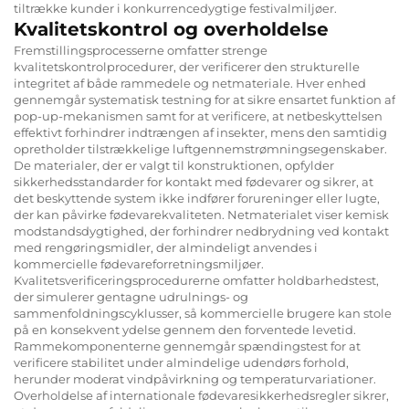
tiltrække kunder i konkurrencedygtige festivalmiljøer.
Kvalitetskontrol og overholdelse
Fremstillingsprocesserne omfatter strenge
kvalitetskontrolprocedurer, der verificerer den strukturelle
integritet af både rammedele og netmateriale. Hver enhed
gennemgår systematisk testning for at sikre ensartet funktion af
pop-up-mekanismen samt for at verificere, at netbeskyttelsen
effektivt forhindrer indtrængen af insekter, mens den samtidig
opretholder tilstrækkelige luftgennemstrømningsegenskaber.
De materialer, der er valgt til konstruktionen, opfylder
sikkerhedsstandarder for kontakt med fødevarer og sikrer, at
det beskyttende system ikke indfører forureninger eller lugte,
der kan påvirke fødevarekvaliteten. Netmaterialet viser kemisk
modstandsdygtighed, der forhindrer nedbrydning ved kontakt
med rengøringsmidler, der almindeligt anvendes i
kommercielle fødevareforretningsmiljøer.
Kvalitetsverificeringsprocedurerne omfatter holdbarhedstest,
der simulerer gentagne udrulnings- og
sammenfoldningscyklusser, så kommercielle brugere kan stole
på en konsekvent ydelse gennem den forventede levetid.
Rammekomponenterne gennemgår spændingstest for at
verificere stabilitet under almindelige udendørs forhold,
herunder moderat vindpåvirkning og temperaturvariationer.
Overholdelse af internationale fødevaresikkerhedsregler sikrer,