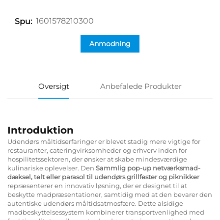
1601578210300
Spu:
Anmodning
Oversigt
Anbefalede Produkter
Introduktion
Udendørs måltidserfaringer er blevet stadig mere vigtige for
restauranter, cateringvirksomheder og erhverv inden for
hospilitetssektoren, der ønsker at skabe mindesværdige
kulinariske oplevelser. Den
Sammlig pop-up netværksmad-
dæksel, telt eller parasol til udendørs grillfester og piknikker
repræsenterer en innovativ løsning, der er designet til at
beskytte madpræsentationer, samtidig med at den bevarer den
autentiske udendørs måltidsatmosfære. Dette alsidige
madbeskyttelsessystem kombinerer transportvenlighed med