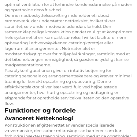
optimal ventilation for at forhindre kondensdannelse på maden
og opretholde dens friskhed.
Denne madbeskyttelseszelting indeholder et robust
rammeværk, der understøtter netdækslet, hvilket sikrer
stabilitet, selv under moderate udendørs forhold. Den
sammenklappelige konstruktion gør det muligt at komprimere
hele systemet til en kompakt størrelse, hvilket faciliterer nem
opbevaring i erhvervskøkkener, cateringkøretøjer eller
lagerrum til arrangementer. Netmaterialet er
modstandsdygtigt over for miljøpåvirkninger, samtidig med at
det bibeholder gennemsigtighed, så gæsterne tydeligt kan se
madpræsentationerne.
Paraplykonfigurationen giver en intuitiv betjening for
cateringpersonale og arrangementsskabere og kræver minimal
træning for korrekt opsætning og opbevaring. Denne
effektivitetsfaktor bliver især værdifuld ved højbelastede
arrangementer, hvor hurtig opsætning og nedtagning er
afgørende for at opretholde servicekvaliteten og den operative
flow.
Funktioner og fordele
Avanceret Netteknologi
Konstruktionen af gitternettet anvender specialiserede
vævemønstre, der skaber mikroskopiske barrierer, som kan
forhindre insekters trængning, samtidig med at de opretholder