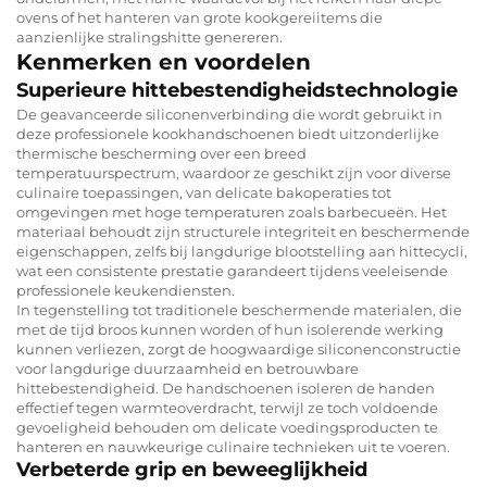
ovens of het hanteren van grote kookgereiitems die
aanzienlijke stralingshitte genereren.
Kenmerken en voordelen
Superieure hittebestendigheidstechnologie
De geavanceerde siliconenverbinding die wordt gebruikt in
deze professionele kookhandschoenen biedt uitzonderlijke
thermische bescherming over een breed
temperatuurspectrum, waardoor ze geschikt zijn voor diverse
culinaire toepassingen, van delicate bakoperaties tot
omgevingen met hoge temperaturen zoals barbecueën. Het
materiaal behoudt zijn structurele integriteit en beschermende
eigenschappen, zelfs bij langdurige blootstelling aan hittecycli,
wat een consistente prestatie garandeert tijdens veeleisende
professionele keukendiensten.
In tegenstelling tot traditionele beschermende materialen, die
met de tijd broos kunnen worden of hun isolerende werking
kunnen verliezen, zorgt de hoogwaardige siliconenconstructie
voor langdurige duurzaamheid en betrouwbare
hittebestendigheid. De handschoenen isoleren de handen
effectief tegen warmteoverdracht, terwijl ze toch voldoende
gevoeligheid behouden om delicate voedingsproducten te
hanteren en nauwkeurige culinaire technieken uit te voeren.
Verbeterde grip en beweeglijkheid