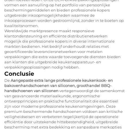
vormen een aanvulling op het portfolio van persoonlijke
beschermingsmiddelen en bieden professionele kopers
uitgebreide inkoopmogelijkheden waarmee de
inkoopprocessen worden gestroomlijnd, zonder in te boeten op
kwaliteitsnormen.
Wereldwijde marktpresence maakt responsieve
klantondersteuning en efficiënte distributienetwerken
mogelijk die professionele kopers in diverse internationale
markten bedienen. Het bedrijf onderhoudt relaties met
gecertificeerde leveranciersnetwerken voor metalen
verpakkingen die extra waarde toevoegende diensten bieden
aan klanten die uitgebreide keukenapparatuur- en
verpakkingsoplossingen nodig hebben.
Conclusie
De
Aangepaste extra lange professionele keukenkook- en
bakovenhandschoenen van siliconen, groothandel BBQ-
handschoenen van siliconen
vertegenwoordigt de samenkomst
van geavanceerde materiaalkunde, ergonomische
ontwerpprincipes en praktische functionaliteit die essentieel
zijn voor moderne professionele keukenomgevingen. Deze
premium beschermende handschoenen voldoen aan kritische
veiligheidseisen en verbeteren tegelijkertijd de operationele
efficiëntie door uitstekende hittebestendigheid, uitgebreide
bescherming met extra bedekking en aanpasbare merkopties