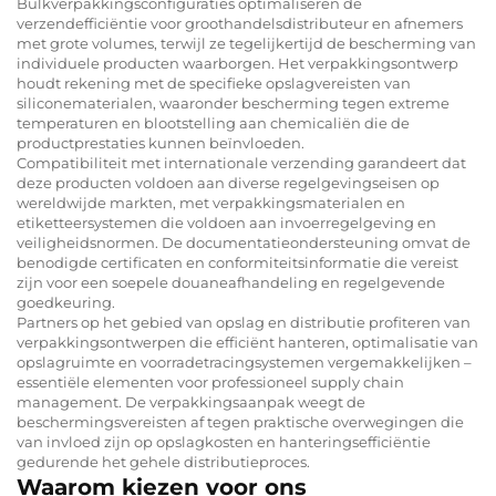
Bulkverpakkingsconfiguraties optimaliseren de
verzendefficiëntie voor groothandelsdistributeur en afnemers
met grote volumes, terwijl ze tegelijkertijd de bescherming van
individuele producten waarborgen. Het verpakkingsontwerp
houdt rekening met de specifieke opslagvereisten van
siliconematerialen, waaronder bescherming tegen extreme
temperaturen en blootstelling aan chemicaliën die de
productprestaties kunnen beïnvloeden.
Compatibiliteit met internationale verzending garandeert dat
deze producten voldoen aan diverse regelgevingseisen op
wereldwijde markten, met verpakkingsmaterialen en
etiketteersystemen die voldoen aan invoerregelgeving en
veiligheidsnormen. De documentatieondersteuning omvat de
benodigde certificaten en conformiteitsinformatie die vereist
zijn voor een soepele douaneafhandeling en regelgevende
goedkeuring.
Partners op het gebied van opslag en distributie profiteren van
verpakkingsontwerpen die efficiënt hanteren, optimalisatie van
opslagruimte en voorradetracingsystemen vergemakkelijken –
essentiële elementen voor professioneel supply chain
management. De verpakkingsaanpak weegt de
beschermingsvereisten af tegen praktische overwegingen die
van invloed zijn op opslagkosten en hanteringsefficiëntie
gedurende het gehele distributieproces.
Waarom kiezen voor ons