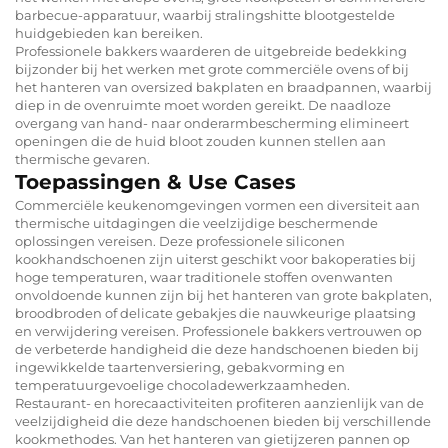
barbecue-apparatuur, waarbij stralingshitte blootgestelde
huidgebieden kan bereiken.
Professionele bakkers waarderen de uitgebreide bedekking
bijzonder bij het werken met grote commerciële ovens of bij
het hanteren van oversized bakplaten en braadpannen, waarbij
diep in de ovenruimte moet worden gereikt. De naadloze
overgang van hand- naar onderarmbescherming elimineert
openingen die de huid bloot zouden kunnen stellen aan
thermische gevaren.
Toepassingen & Use Cases
Commerciële keukenomgevingen vormen een diversiteit aan
thermische uitdagingen die veelzijdige beschermende
oplossingen vereisen. Deze professionele siliconen
kookhandschoenen zijn uiterst geschikt voor bakoperaties bij
hoge temperaturen, waar traditionele stoffen ovenwanten
onvoldoende kunnen zijn bij het hanteren van grote bakplaten,
broodbroden of delicate gebakjes die nauwkeurige plaatsing
en verwijdering vereisen. Professionele bakkers vertrouwen op
de verbeterde handigheid die deze handschoenen bieden bij
ingewikkelde taartenversiering, gebakvorming en
temperatuurgevoelige chocoladewerkzaamheden.
Restaurant- en horecaactiviteiten profiteren aanzienlijk van de
veelzijdigheid die deze handschoenen bieden bij verschillende
kookmethodes. Van het hanteren van gietijzeren pannen op