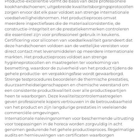
Productie-excellentie vormt de basis van deze professionele
kookhandschoenen; uitgebreide kwaliteitsborgingsprotocollen
zorgen ervoor dat elk paar voldoet aan strenge internationale
voedselveiligheidsnormen. Het productieproces omvat
meerdere inspectiefases die de materiaalconsistentie, de
constructie-integriteit en de prestatiekenmerken controleren
die essentieel zijn voor professioneel gebruik in keukens.
Certificering voor siliconen van voedselkwaliteit garandeert dat
deze handschoenen voldoen aan de wettelijke vereisten voor
direct contact met levensmiddelen op meerdere internationale
markten. Het productieproces voldoet aan strenge
hygiëneprotocollen en maatregelen ter voorkoming van
besmetting, waardoor de zuiverheid van het product tijdens de
gehele productie- en verpakkingsfase wordt gewaarborgd.
Strenge testprocedures beoordelen de thermische prestaties,
duurzaamheidseigenschappen en chemische weerstand om
een consistente productkwaliteit over alle productiepartijen
heen te waarborgen. Deze kwaliteitscontrolemaatregelen
geven professionele kopers vertrouwen in de betrouwbaarheid
van het product en zijn langdurige prestaties in veeleisende
commerciële omgevingen.
Internationale nalevingsnormen voor beschermende uitrusting
voor toepassingen in de horeca worden zorgvuldig in acht
genomen gedurende het gehele productieproces. Regelmatige
audits en hernieuwingen van certificaten waarborgen