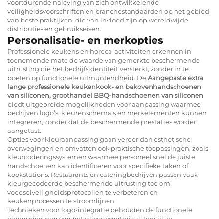
voortdurende naleving van zich ontwikkelende
veiligheidsvoorschriften en branchestandaarden op het gebied
van beste praktijken, die van invloed zijn op wereldwijde
distributie- en gebruikseisen.
Personalisatie- en merkopties
Professionele keukens en horeca-activiteiten erkennen in
toenemende mate de waarde van gemerkte beschermende
uitrusting die het bedrijfsidentiteit versterkt, zonder in te
boeten op functionele uitmuntendheid. De
Aangepaste extra
lange professionele keukenkook- en bakovenhandschoenen
van siliconen, groothandel BBQ-handschoenen van siliconen
biedt uitgebreide mogelijkheden voor aanpassing waarmee
bedrijven logo’s, kleurenschema’s en merkelementen kunnen
integreren, zonder dat de beschermende prestaties worden
aangetast.
Opties voor kleuraanpassing gaan verder dan esthetische
overwegingen en omvatten ook praktische toepassingen, zoals
kleurcoderingssystemen waarmee personeel snel de juiste
handschoenen kan identificeren voor specifieke taken of
kookstations. Restaurants en cateringbedrijven passen vaak
kleurgecodeerde beschermende uitrusting toe om
voedselveiligheidsprotocollen te verbeteren en
keukenprocessen te stroomlijnen.
Technieken voor logo-integratie behouden de functionele
eigenschappen van het siliconemateriaal, terwijl ze