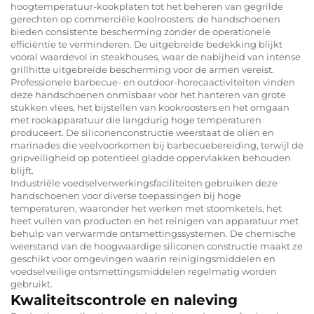
hoogtemperatuur-kookplaten tot het beheren van gegrilde
gerechten op commerciële koolroosters: de handschoenen
bieden consistente bescherming zonder de operationele
efficiëntie te verminderen. De uitgebreide bedekking blijkt
vooral waardevol in steakhouses, waar de nabijheid van intense
grillhitte uitgebreide bescherming voor de armen vereist.
Professionele barbecue- en outdoor-horecaactiviteiten vinden
deze handschoenen onmisbaar voor het hanteren van grote
stukken vlees, het bijstellen van kookroosters en het omgaan
met rookapparatuur die langdurig hoge temperaturen
produceert. De siliconenconstructie weerstaat de oliën en
marinades die veelvoorkomen bij barbecuebereiding, terwijl de
gripveiligheid op potentieel gladde oppervlakken behouden
blijft.
Industriële voedselverwerkingsfaciliteiten gebruiken deze
handschoenen voor diverse toepassingen bij hoge
temperaturen, waaronder het werken met stoomketels, het
heet vullen van producten en het reinigen van apparatuur met
behulp van verwarmde ontsmettingssystemen. De chemische
weerstand van de hoogwaardige siliconen constructie maakt ze
geschikt voor omgevingen waarin reinigingsmiddelen en
voedselveilige ontsmettingsmiddelen regelmatig worden
gebruikt.
Kwaliteitscontrole en naleving