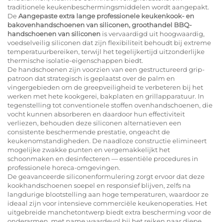
traditionele keukenbeschermingsmiddelen wordt aangepakt.
De
Aangepaste extra lange professionele keukenkook- en
bakovenhandschoenen van siliconen, groothandel BBQ-
handschoenen van siliconen
is vervaardigd uit hoogwaardig,
voedselveilig siliconen dat zijn flexibiliteit behoudt bij extreme
temperatuurbereiken, terwijl het tegelijkertijd uitzonderlijke
thermische isolatie-eigenschappen biedt.
De handschoenen zijn voorzien van een gestructureerd grip-
patroon dat strategisch is geplaatst over de palm en
vingergebieden om de greepveiligheid te verbeteren bij het
werken met hete kookgerei, bakplaten en grillapparatuur. In
tegenstelling tot conventionele stoffen ovenhandschoenen, die
vocht kunnen absorberen en daardoor hun effectiviteit
verliezen, behouden deze siliconen alternatieven een
consistente beschermende prestatie, ongeacht de
keukenomstandigheden. De naadloze constructie elimineert
mogelijke zwakke punten en vergemakkelijkt het
schoonmaken en desinfecteren — essentiële procedures in
professionele horeca-omgevingen.
De geavanceerde siliconenformulering zorgt ervoor dat deze
kookhandschoenen soepel en responsief blijven, zelfs na
langdurige blootstelling aan hoge temperaturen, waardoor ze
ideaal zijn voor intensieve commerciële keukenoperaties. Het
uitgebreide manchetontwerp biedt extra bescherming voor de
onderarmen, met name waardevol bij het reiken naar diepe