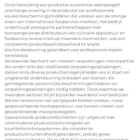
Onze toewijding aan productie-excellentie weerspiegelt
jarenlange ervaring in de productie van professionele
keukenbeschermingsmiddelen die voldoen aan de strenge
eisen van internationale foodservice-markten. Het bedrijf
onderhoudt strategische partnerschappen met
toonaangevende distributeurs van culinaire apparatuur en
foodservice-leveranciers op meerdere continenten, wat een
consistente productbeschikbaarheid en snelle
klantondersteuning garandeert voor professionele kopers
wereldwijd.
Als erkende fabrikant van metalen verpakkingen met expertise
die verder reikt dan traditionele verpakkingsoplossingen,
stellen onze diverse productiemogelijkheden ons in staat om
uitgebreide ondersteuning te bieden aan klanten die
geïntegreerde persoonlijke beschermingsmiddelen en
verpakkingsoplossingen nodig hebben. Deze expertise op
meerdere sectoren blijkt bijzonder waardevol voor bedrijven
die een leverancier van aangepaste blikken zoeken, naast
gespecialiseerde kookapparatuur, wat kansen creëert voor
gecoördineerde inkoopstrategieën.
Geavanceerde productiefaciliteiten zijn uitgerust met
ultramoderne productietechnologieën en
kwaliteitscontrolesystemen die consistente
productuitmuntendheid garanderen, zelfs bij grote
orderhoeveelheden. Onze OEM-blikverpakkingsoplossingen