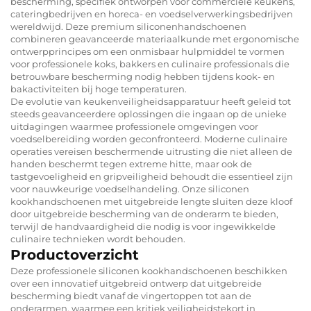
bescherming, specifiek ontworpen voor commerciële keukens,
cateringbedrijven en horeca- en voedselverwerkingsbedrijven
wereldwijd. Deze premium siliconenhandschoenen
combineren geavanceerde materiaalkunde met ergonomische
ontwerpprincipes om een onmisbaar hulpmiddel te vormen
voor professionele koks, bakkers en culinaire professionals die
betrouwbare bescherming nodig hebben tijdens kook- en
bakactiviteiten bij hoge temperaturen.
De evolutie van keukenveiligheidsapparatuur heeft geleid tot
steeds geavanceerdere oplossingen die ingaan op de unieke
uitdagingen waarmee professionele omgevingen voor
voedselbereiding worden geconfronteerd. Moderne culinaire
operaties vereisen beschermende uitrusting die niet alleen de
handen beschermt tegen extreme hitte, maar ook de
tastgevoeligheid en gripveiligheid behoudt die essentieel zijn
voor nauwkeurige voedselhandeling. Onze siliconen
kookhandschoenen met uitgebreide lengte sluiten deze kloof
door uitgebreide bescherming van de onderarm te bieden,
terwijl de handvaardigheid die nodig is voor ingewikkelde
culinaire technieken wordt behouden.
Productoverzicht
Deze professionele siliconen kookhandschoenen beschikken
over een innovatief uitgebreid ontwerp dat uitgebreide
bescherming biedt vanaf de vingertoppen tot aan de
onderarmen, waarmee een kritiek veiligheidstekort in