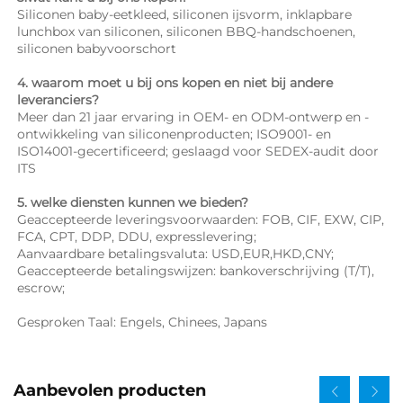
Siliconen baby-eetkleed, siliconen ijsvorm, inklapbare 
lunchbox van siliconen, siliconen BBQ-handschoenen, 
siliconen babyvoorschort 
4. waarom moet u bij ons kopen en niet bij andere 
leveranciers? 
Meer dan 21 jaar ervaring in OEM- en ODM-ontwerp en -
ontwikkeling van siliconenproducten; ISO9001- en 
ISO14001-gecertificeerd; geslaagd voor SEDEX-audit door 
ITS 
5. welke diensten kunnen we bieden? 
Geaccepteerde leveringsvoorwaarden: FOB, CIF, EXW, CIP, 
FCA, CPT, DDP, DDU, expresslevering; 
Aanvaardbare betalingsvaluta: USD,EUR,HKD,CNY; 
Geaccepteerde betalingswijzen: bankoverschrijving (T/T), 
escrow; 
Gesproken Taal: Engels, Chinees, Japans   
Aanbevolen producten