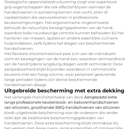
Strategische oppervlaktestructurering zorgt voor superieure
grip-eigenschappen die ook effectief blijven wanneer de
handschoenen in aanraking komen met vocht, oliën of
voedselresten die veelvoorkomen in professionele
keukenomgevingen. Het ergonomische vingerontwerp
behoudt de natuurlijke bewegingspatronen van de hand,
waardoor koks nauwkeurige controle kunnen behouden bij het
hanteren van messen, spatels en andere essentiële culinaire
hulpmiddelen, zelfs tijdens het dragen van beschermende
handschoenen.
Het flexibele siliconemateriaal past zich aan de individuele
vorm en bewegingen van de hand aan, waardoor vermoeidheid
van de hand tijdens langdurig dragen wordt verminderd. Deze
aanpasbaarheid blijkt bijzonder waardevol in commerciële
keukens met een hoog volume, waar personeel gedurende
lange perioden tijdens zijn dienst beschermende
handschoenen draagt.
Uitgebreide bescherming met extra dekking
Het verlengde manchetontwerp van deze
Aangepaste extra
lange professionele keukenkook- en bakovenhandschoenen
van siliconen, groothandel BBQ-handschoenen van siliconen
biedt uitgebreide bescherming voor de onderarm die verder
reikt dan de traditionele beschermingsgebieden van
handschoenen. Deze extra bescherming blijkt onmisbaar bij
het werken met diepe ovens, grote kookpotten of commerciële