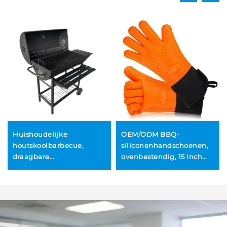
Huishoudelijke
OEM/ODM BBQ-
houtskoolbarbecue,
siliconenhandschoenen,
draagbare
ovenbestendig, 15 inch
buitenbarbecuerek, grote
extra lang,
barbecue voor op het
hittebestendig,
terras of patio
vaatwasmachinebestendig,
geschikt voor grillen,
koken en het vasthouden
van potten, siliconen