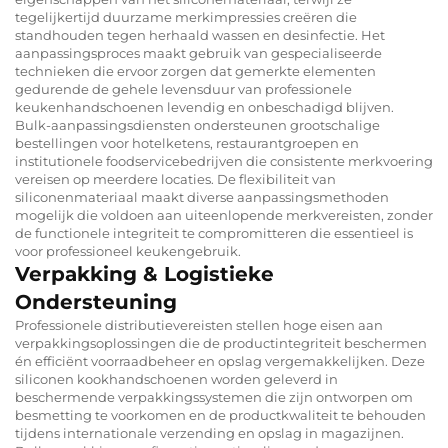
tegelijkertijd duurzame merkimpressies creëren die
standhouden tegen herhaald wassen en desinfectie. Het
aanpassingsproces maakt gebruik van gespecialiseerde
technieken die ervoor zorgen dat gemerkte elementen
gedurende de gehele levensduur van professionele
keukenhandschoenen levendig en onbeschadigd blijven.
Bulk-aanpassingsdiensten ondersteunen grootschalige
bestellingen voor hotelketens, restaurantgroepen en
institutionele foodservicebedrijven die consistente merkvoering
vereisen op meerdere locaties. De flexibiliteit van
siliconenmateriaal maakt diverse aanpassingsmethoden
mogelijk die voldoen aan uiteenlopende merkvereisten, zonder
de functionele integriteit te compromitteren die essentieel is
voor professioneel keukengebruik.
Verpakking & Logistieke
Ondersteuning
Professionele distributievereisten stellen hoge eisen aan
verpakkingsoplossingen die de productintegriteit beschermen
én efficiënt voorraadbeheer en opslag vergemakkelijken. Deze
siliconen kookhandschoenen worden geleverd in
beschermende verpakkingssystemen die zijn ontworpen om
besmetting te voorkomen en de productkwaliteit te behouden
tijdens internationale verzending en opslag in magazijnen.