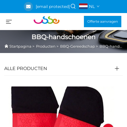
NL
[email protected]
Offerte aanvragen
BBQ-handschoenen
Startpagina
>
Producten
>
BBQ-Gereedschap
>
BBQ-handschoenen
ALLE PRODUCTEN