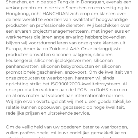
Shenzhen, en in de stad Tangxia in Dongguan, evenals een 
verkoopcentrum in de stad Shenzhen en een vestiging in 
Hongkong, richt HANCHUAN zich erop om klanten over 
de hele wereld te voorzien van kwalitatief hoogwaardige 
producten en professionele diensten. Wij beschikken over 
een ervaren projectmanagementteam, met ingenieurs en 
werknemers die jarenlange ervaring hebben; bovendien 
blijven wij voortdurend leren van onze grote klanten uit 
Europa, Amerika en Zuidoost-Azië. Onze belangrijkste 
producten omvatten siliconen bakgerei, siliconen 
keukengerei, siliconen ijsblokjesvormen, siliconen 
panhandvatten, siliconen babyproducten en siliconen 
promotionele geschenken, enzovoort. Om de kwaliteit van 
onze producten te waarborgen, hanteren wij sinds 
oprichting strikt het ISO9001:2000-kwaliteitssysteem. Al 
onze producten voldoen aan de LFGB- en RoHS-normen 
en al ons materiaal voldoet aan internationale normen. 
Wij zijn ervan overtuigd dat wij met u een goede zakelijke 
relatie kunnen opbouwen, gebaseerd op hoge kwaliteit, 
redelijke prijzen en uitstekende service. 
Om de veiligheid van uw goederen beter te waarborgen, 
zullen professionele, milieuvriendelijke, gemakkelijke en 