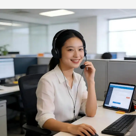
handvat, satéprikkers,
bakbekers,
draagbaar
bakgereedschap voor
taarten, anti-aanbak, set
van 36 stuks