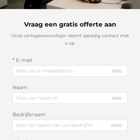
Vraag een gratis offerte aan
Onze vertegenwoordiger neemt spoedig contact met
u op.
E-mail
0/100
Naam
0/100
Bedrijfsnaam
0/200