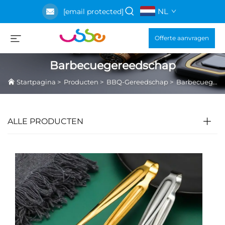
NL
[email protected]
Offerte aanvragen
Barbecuegereedschap
Startpagina
>
Producten
>
BBQ-Gereedschap
>
Barbecuegereedschap
ALLE PRODUCTEN