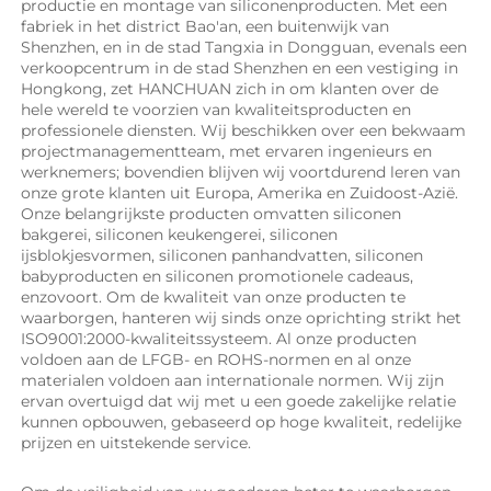
productie en montage van siliconenproducten. Met een 
fabriek in het district Bao'an, een buitenwijk van 
Shenzhen, en in de stad Tangxia in Dongguan, evenals een 
verkoopcentrum in de stad Shenzhen en een vestiging in 
Hongkong, zet HANCHUAN zich in om klanten over de 
hele wereld te voorzien van kwaliteitsproducten en 
professionele diensten. Wij beschikken over een bekwaam 
projectmanagementteam, met ervaren ingenieurs en 
werknemers; bovendien blijven wij voortdurend leren van 
onze grote klanten uit Europa, Amerika en Zuidoost-Azië. 
Onze belangrijkste producten omvatten siliconen 
bakgerei, siliconen keukengerei, siliconen 
ijsblokjesvormen, siliconen panhandvatten, siliconen 
babyproducten en siliconen promotionele cadeaus, 
enzovoort. Om de kwaliteit van onze producten te 
waarborgen, hanteren wij sinds onze oprichting strikt het 
ISO9001:2000-kwaliteitssysteem. Al onze producten 
voldoen aan de LFGB- en ROHS-normen en al onze 
materialen voldoen aan internationale normen. Wij zijn 
ervan overtuigd dat wij met u een goede zakelijke relatie 
kunnen opbouwen, gebaseerd op hoge kwaliteit, redelijke 
prijzen en uitstekende service. 