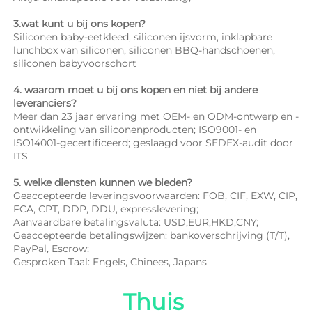
3.wat kunt u bij ons kopen? 
Siliconen baby-eetkleed, siliconen ijsvorm, inklapbare 
lunchbox van siliconen, siliconen BBQ-handschoenen, 
siliconen babyvoorschort 
4. waarom moet u bij ons kopen en niet bij andere 
leveranciers? 
Meer dan 23 jaar ervaring met OEM- en ODM-ontwerp en -
ontwikkeling van siliconenproducten; ISO9001- en 
ISO14001-gecertificeerd; geslaagd voor SEDEX-audit door 
ITS 
5. welke diensten kunnen we bieden? 
Geaccepteerde leveringsvoorwaarden: FOB, CIF, EXW, CIP, 
FCA, CPT, DDP, DDU, expresslevering; 
Aanvaardbare betalingsvaluta: USD,EUR,HKD,CNY; 
Geaccepteerde betalingswijzen: bankoverschrijving (T/T), 
PayPal, Escrow; 
Gesproken Taal: Engels, Chinees, Japans   
Thuis 