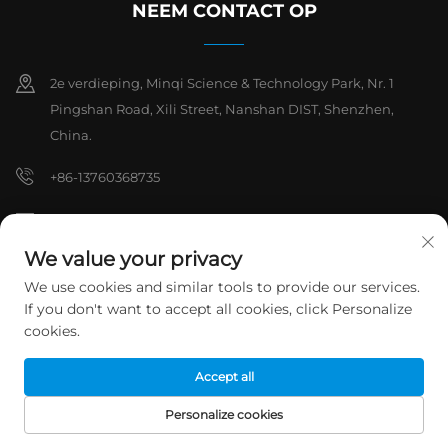
NEEM CONTACT OP
2e verdieping, Minqi Science & Technology Park, Nr. 1
Pingshan Road, Xili Street, Nanshan DIST, Shenzhen,
China.
+86-13760368735
[email protected]
We value your privacy
We use cookies and similar tools to provide our services.
Copyright © 2026 Shenzhen Hanchuan Industrial Co,.Ltd. Alle
If you don't want to accept all cookies, click Personalize
rechten voorbehouden.
Privacybeleid
cookies.
Accept all
Personalize cookies
STARTPAGINA
PRODUCTEN
E-MAIL
TEL