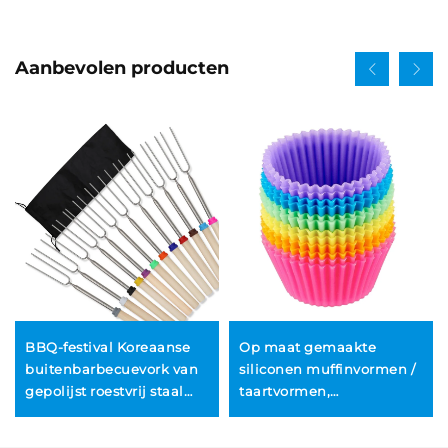
Aanbevolen producten
BBQ-festival Koreaanse
Op maat gemaakte
buitenbarbecuevork van
siliconen muffinvormen /
gepolijst roestvrij staal
taartvormen,
met telescopische functie,
meerkleurige
U-vormig houten
herbruikbare siliconen