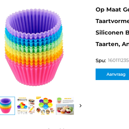
Op Maat Ge
Taartvorme
Siliconen 
Taarten, A
16011123
Spu:
Aanvraag