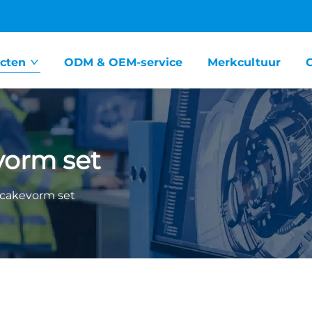
cten
ODM & OEM-service
Merkcultuur
vorm set
cakevorm set