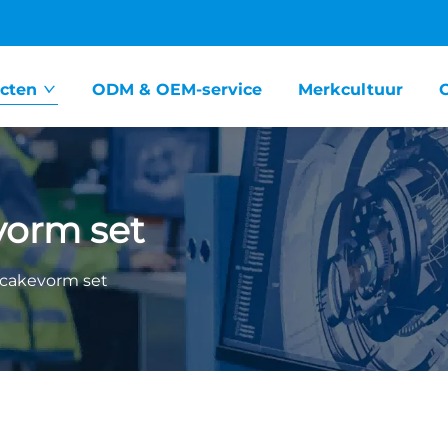
cten
ODM & OEM-service
Merkcultuur
vorm set
cakevorm set