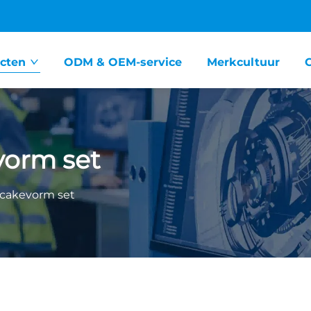
cten
ODM & OEM-service
Merkcultuur
vorm set
cakevorm set