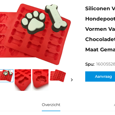
Siliconen 
Hondepoot 
Vormen Van
Chocoladet
Maat Gema
1600552
Spu:
Aanvraag
Overzicht