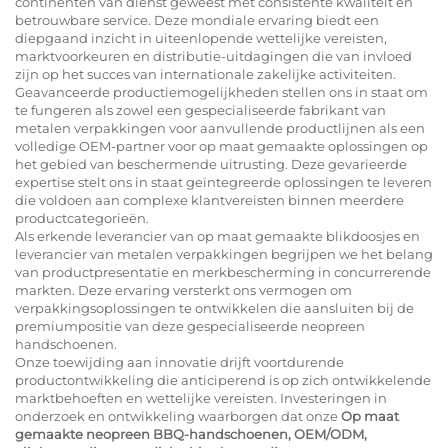
continenten van dienst geweest met consistente kwaliteit en
betrouwbare service. Deze mondiale ervaring biedt een
diepgaand inzicht in uiteenlopende wettelijke vereisten,
marktvoorkeuren en distributie-uitdagingen die van invloed
zijn op het succes van internationale zakelijke activiteiten.
Geavanceerde productiemogelijkheden stellen ons in staat om
te fungeren als zowel een gespecialiseerde fabrikant van
metalen verpakkingen voor aanvullende productlijnen als een
volledige OEM-partner voor op maat gemaakte oplossingen op
het gebied van beschermende uitrusting. Deze gevarieerde
expertise stelt ons in staat geïntegreerde oplossingen te leveren
die voldoen aan complexe klantvereisten binnen meerdere
productcategorieën.
Als erkende leverancier van op maat gemaakte blikdoosjes en
leverancier van metalen verpakkingen begrijpen we het belang
van productpresentatie en merkbescherming in concurrerende
markten. Deze ervaring versterkt ons vermogen om
verpakkingsoplossingen te ontwikkelen die aansluiten bij de
premiumpositie van deze gespecialiseerde neopreen
handschoenen.
Onze toewijding aan innovatie drijft voortdurende
productontwikkeling die anticiperend is op zich ontwikkelende
marktbehoeften en wettelijke vereisten. Investeringen in
onderzoek en ontwikkeling waarborgen dat onze
Op maat
gemaakte neopreen BBQ-handschoenen, OEM/ODM,