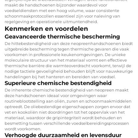
maakt de handschoenen bijzonder waardevol voor
voedseldiensten met een hoog volume, waar consistente
schoonmaakprotocollen essentieel zijn voor naleving van
regelgeving en operationele uitmuntendheid.
Kenmerken en voordelen
Geavanceerde thermische bescherming
De hittebestendigheid van deze neopreenhandschoenen biedt
uitgebreide bescherming tegen thermische gevaren die vaak
voorkomen in professionele keukenomgevingen. De unieke
moleculaire structuur van het materiaal vormt een effectieve
thermische barrière die warmteoverdracht voorkomt, terwijl de
nodige tactiele gevoeligheid behouden blijft voor nauwkeurige
handelingen bij het hanteren en bereiden van voedsel.
Superieure chemische bestendigheid
De inherente chemische bestendigheid van neopreen maakt
deze handschoenen ideaal voor omgevingen waar
routineblootstelling aan oliën, zuren en schoonmaakmiddelen
optreedt. De oliebestendige eigenschappen zorgen ervoor dat
vet en kookoliën niet doordringen tot het oppervlak van het
materiaal, waardoor de gripintegriteit wordt behouden en
besmetting tussen verschillende voedselbereidingsprocessen
wordt voorkomen.
Verhoogde duurzaamheid en levensduur