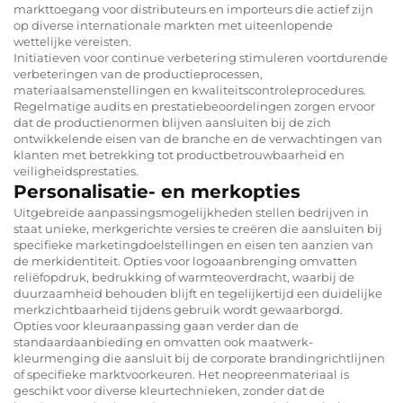
markttoegang voor distributeurs en importeurs die actief zijn
op diverse internationale markten met uiteenlopende
wettelijke vereisten.
Initiatieven voor continue verbetering stimuleren voortdurende
verbeteringen van de productieprocessen,
materiaalsamenstellingen en kwaliteitscontroleprocedures.
Regelmatige audits en prestatiebeoordelingen zorgen ervoor
dat de productienormen blijven aansluiten bij de zich
ontwikkelende eisen van de branche en de verwachtingen van
klanten met betrekking tot productbetrouwbaarheid en
veiligheidsprestaties.
Personalisatie- en merkopties
Uitgebreide aanpassingsmogelijkheden stellen bedrijven in
staat unieke, merkgerichte versies te creëren die aansluiten bij
specifieke marketingdoelstellingen en eisen ten aanzien van
de merkidentiteit. Opties voor logoaanbrenging omvatten
reliëfopdruk, bedrukking of warmteoverdracht, waarbij de
duurzaamheid behouden blijft en tegelijkertijd een duidelijke
merkzichtbaarheid tijdens gebruik wordt gewaarborgd.
Opties voor kleuraanpassing gaan verder dan de
standaardaanbieding en omvatten ook maatwerk-
kleurmenging die aansluit bij de corporate brandingrichtlijnen
of specifieke marktvoorkeuren. Het neopreenmateriaal is
geschikt voor diverse kleurtechnieken, zonder dat de