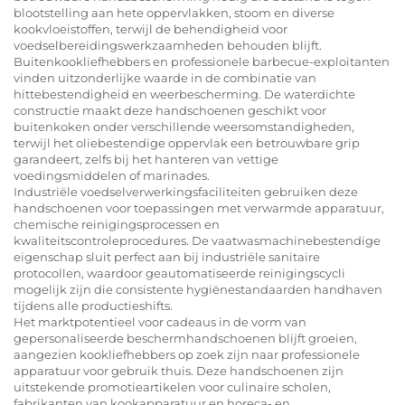
blootstelling aan hete oppervlakken, stoom en diverse
kookvloeistoffen, terwijl de behendigheid voor
voedselbereidingswerkzaamheden behouden blijft.
Buitenkookliefhebbers en professionele barbecue-exploitanten
vinden uitzonderlijke waarde in de combinatie van
hittebestendigheid en weerbescherming. De waterdichte
constructie maakt deze handschoenen geschikt voor
buitenkoken onder verschillende weersomstandigheden,
terwijl het oliebestendige oppervlak een betrouwbare grip
garandeert, zelfs bij het hanteren van vettige
voedingsmiddelen of marinades.
Industriële voedselverwerkingsfaciliteiten gebruiken deze
handschoenen voor toepassingen met verwarmde apparatuur,
chemische reinigingsprocessen en
kwaliteitscontroleprocedures. De vaatwasmachinebestendige
eigenschap sluit perfect aan bij industriële sanitaire
protocollen, waardoor geautomatiseerde reinigingscycli
mogelijk zijn die consistente hygiënestandaarden handhaven
tijdens alle productieshifts.
Het marktpotentieel voor cadeaus in de vorm van
gepersonaliseerde beschermhandschoenen blijft groeien,
aangezien kookliefhebbers op zoek zijn naar professionele
apparatuur voor gebruik thuis. Deze handschoenen zijn
uitstekende promotieartikelen voor culinaire scholen,
fabrikanten van kookapparatuur en horeca- en