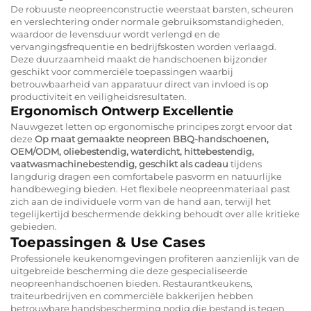
De robuuste neopreenconstructie weerstaat barsten, scheuren
en verslechtering onder normale gebruiksomstandigheden,
waardoor de levensduur wordt verlengd en de
vervangingsfrequentie en bedrijfskosten worden verlaagd.
Deze duurzaamheid maakt de handschoenen bijzonder
geschikt voor commerciële toepassingen waarbij
betrouwbaarheid van apparatuur direct van invloed is op
productiviteit en veiligheidsresultaten.
Ergonomisch Ontwerp Excellentie
Nauwgezet letten op ergonomische principes zorgt ervoor dat
deze
Op maat gemaakte neopreen BBQ-handschoenen,
OEM/ODM, oliebestendig, waterdicht, hittebestendig,
vaatwasmachinebestendig, geschikt als cadeau
tijdens
langdurig dragen een comfortabele pasvorm en natuurlijke
handbeweging bieden. Het flexibele neopreenmateriaal past
zich aan de individuele vorm van de hand aan, terwijl het
tegelijkertijd beschermende dekking behoudt over alle kritieke
gebieden.
Toepassingen & Use Cases
Professionele keukenomgevingen profiteren aanzienlijk van de
uitgebreide bescherming die deze gespecialiseerde
neopreenhandschoenen bieden. Restaurantkeukens,
traiteurbedrijven en commerciële bakkerijen hebben
betrouwbare handsbescherming nodig die bestand is tegen