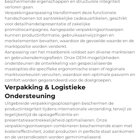
beschermende eigenschappen en structurele integriteit
verloren gaan.
Verpakkingaanpassing transformeert deze functionele
handschoenen tot aantrekkelijke cadeauartikelen, geschikt
voor detailhandelspresentatie of zakelijke
promotiecampagnes. Aangepaste verpakkingsontwerpen
kunnen productinformatie, gebruiksaanwijzingen en
merkelementen bevatten, waardoor de gevoelde waarde en de
marktpositie worden versterkt.
Aanpassing van het maatbereik voldoet aan diverse markteisen
en gebruikersdemografieën. Onze OEM-mogelijkheden
ondersteunen de ontwikkeling van gespecialiseerde
maatopties die specifieke ergonomische eisen of regionale
marktvoorkeuren vervullen, waardoor een optimale pasvorm en
comfort worden gegarandeerd voor de doelgroepen.
Verpakking & Logistieke
Ondersteuning
Uitgebreide verpakkingsoplossingen beschermen de
productintegriteit tijdens internationale verzending, terwijl ze
tegelijkertijd de opslagefficiëntie en
presentatieaantrekkelijkheid optimaliseren. Onze
verpakkingsontwerpen combineren beschermende eisen met
kosteneffectiviteit, zodat producten in perfecte staat aankomen
en de verzendkosten worden geminimaliseerd.