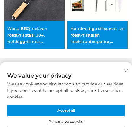
Worst-BBQ-net van
Handmatige siliconen- en
en,
roestvrij staal 304,
roestvrijstalen
hotdoggrill met
kookkruidenpomp,
afneembare, inklapbare
kalkoeninjector,
en draagbare BBQ-
vleesinjectoren voor BBQ,
netclip
kalkoenborstelset
We value your privacy
We use cookies and similar tools to provide our services.
If you don't want to accept all cookies, click Personalize
cookies.
Accept all
Personalize cookies
STARTPAGINA
PRODUCTEN
E-MAIL
TEL