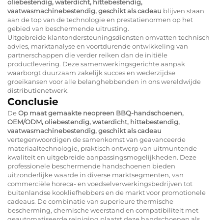
oliebestendig, waterdicht, hittebestendig,
vaatwasmachinebestendig, geschikt als cadeau
blijven staan
aan de top van de technologie en prestatienormen op het
gebied van beschermende uitrusting.
Uitgebreide klantondersteuningsdiensten omvatten technisch
advies, marktanalyse en voortdurende ontwikkeling van
partnerschappen die verder reiken dan de initiële
productlevering. Deze samenwerkingsgerichte aanpak
waarborgt duurzaam zakelijk succes en wederzijdse
groeikansen voor alle belanghebbenden in ons wereldwijde
distributienetwerk.
Conclusie
De
Op maat gemaakte neopreen BBQ-handschoenen,
OEM/ODM, oliebestendig, waterdicht, hittebestendig,
vaatwasmachinebestendig, geschikt als cadeau
vertegenwoordigen de samenkomst van geavanceerde
materiaaltechnologie, praktisch ontwerp van uitmuntende
kwaliteit en uitgebreide aanpassingsmogelijkheden. Deze
professionele beschermende handschoenen bieden
uitzonderlijke waarde in diverse marktsegmenten, van
commerciële horeca- en voedselverwerkingsbedrijven tot
buitenlandse kookliefhebbers en de markt voor promotionele
cadeaus. De combinatie van superieure thermische
bescherming, chemische weerstand en compatibiliteit met
geautomatiseerde reiniging plaatst deze handschoenen als