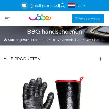
NL
[email protected]
Offerte aanvragen
BBQ-handschoenen
Startpagina
>
Producten
>
BBQ-Gereedschap
>
BBQ-handschoenen
ALLE PRODUCTEN