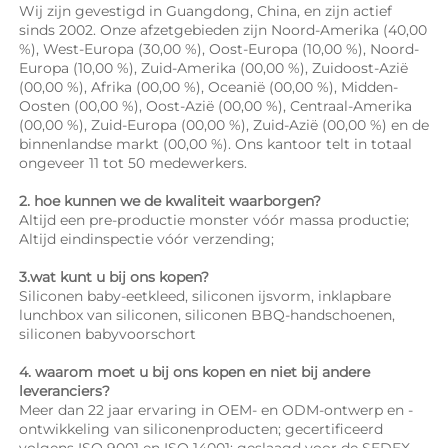
Wij zijn gevestigd in Guangdong, China, en zijn actief 
sinds 2002. Onze afzetgebieden zijn Noord-Amerika (40,00 
%), West-Europa (30,00 %), Oost-Europa (10,00 %), Noord-
Europa (10,00 %), Zuid-Amerika (00,00 %), Zuidoost-Azië 
(00,00 %), Afrika (00,00 %), Oceanië (00,00 %), Midden-
Oosten (00,00 %), Oost-Azië (00,00 %), Centraal-Amerika 
(00,00 %), Zuid-Europa (00,00 %), Zuid-Azië (00,00 %) en de 
binnenlandse markt (00,00 %). Ons kantoor telt in totaal 
ongeveer 11 tot 50 medewerkers. 
2. hoe kunnen we de kwaliteit waarborgen? 
Altijd een pre-productie monster vóór massa productie; 
Altijd eindinspectie vóór verzending; 
3.wat kunt u bij ons kopen? 
Siliconen baby-eetkleed, siliconen ijsvorm, inklapbare 
lunchbox van siliconen, siliconen BBQ-handschoenen, 
siliconen babyvoorschort 
4. waarom moet u bij ons kopen en niet bij andere 
leveranciers? 
Meer dan 22 jaar ervaring in OEM- en ODM-ontwerp en -
ontwikkeling van siliconenproducten; gecertificeerd 
volgens ISO 9001 en ISO 14001; geslaagd voor de SEDEX-