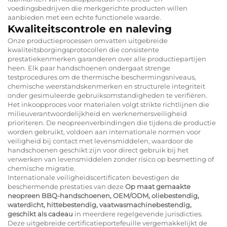
voedingsbedrijven die merkgerichte producten willen
aanbieden met een echte functionele waarde.
Kwaliteitscontrole en naleving
Onze productieprocessen omvatten uitgebreide
kwaliteitsborgingsprotocollen die consistente
prestatiekenmerken garanderen over alle productiepartijen
heen. Elk paar handschoenen ondergaat strenge
testprocedures om de thermische beschermingsniveaus,
chemische weerstandskenmerken en structurele integriteit
onder gesimuleerde gebruiksomstandigheden te verifiëren.
Het inkoopproces voor materialen volgt strikte richtlijnen die
milieuverantwoordelijkheid en werknemersveiligheid
prioriteren. De neopreenverbindingen die tijdens de productie
worden gebruikt, voldoen aan internationale normen voor
veiligheid bij contact met levensmiddelen, waardoor de
handschoenen geschikt zijn voor direct gebruik bij het
verwerken van levensmiddelen zonder risico op besmetting of
chemische migratie.
Internationale veiligheidscertificaten bevestigen de
beschermende prestaties van deze
Op maat gemaakte
neopreen BBQ-handschoenen, OEM/ODM, oliebestendig,
waterdicht, hittebestendig, vaatwasmachinebestendig,
geschikt als cadeau
in meerdere regelgevende jurisdicties.
Deze uitgebreide certificatieportefeuille vergemakkelijkt de