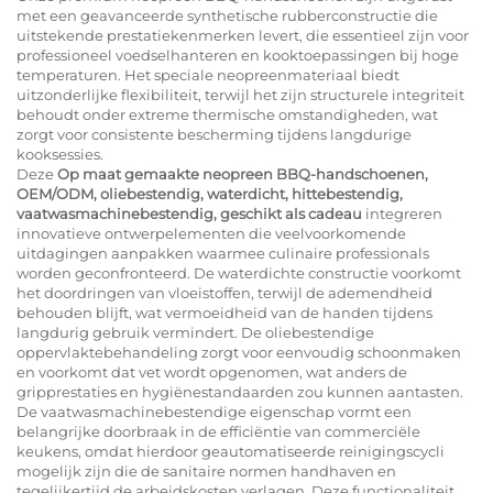
met een geavanceerde synthetische rubberconstructie die
uitstekende prestatiekenmerken levert, die essentieel zijn voor
professioneel voedselhanteren en kooktoepassingen bij hoge
temperaturen. Het speciale neopreenmateriaal biedt
uitzonderlijke flexibiliteit, terwijl het zijn structurele integriteit
behoudt onder extreme thermische omstandigheden, wat
zorgt voor consistente bescherming tijdens langdurige
kooksessies.
Deze
Op maat gemaakte neopreen BBQ-handschoenen,
OEM/ODM, oliebestendig, waterdicht, hittebestendig,
vaatwasmachinebestendig, geschikt als cadeau
integreren
innovatieve ontwerpelementen die veelvoorkomende
uitdagingen aanpakken waarmee culinaire professionals
worden geconfronteerd. De waterdichte constructie voorkomt
het doordringen van vloeistoffen, terwijl de ademendheid
behouden blijft, wat vermoeidheid van de handen tijdens
langdurig gebruik vermindert. De oliebestendige
oppervlaktebehandeling zorgt voor eenvoudig schoonmaken
en voorkomt dat vet wordt opgenomen, wat anders de
gripprestaties en hygiënestandaarden zou kunnen aantasten.
De vaatwasmachinebestendige eigenschap vormt een
belangrijke doorbraak in de efficiëntie van commerciële
keukens, omdat hierdoor geautomatiseerde reinigingscycli
mogelijk zijn die de sanitaire normen handhaven en
tegelijkertijd de arbeidskosten verlagen. Deze functionaliteit