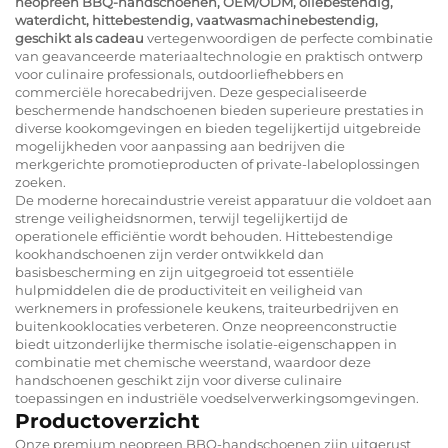
neopreen BBQ-handschoenen, OEM/ODM, oliebestendig,
waterdicht, hittebestendig, vaatwasmachinebestendig,
geschikt als cadeau
vertegenwoordigen de perfecte combinatie
van geavanceerde materiaaltechnologie en praktisch ontwerp
voor culinaire professionals, outdoorliefhebbers en
commerciële horecabedrijven. Deze gespecialiseerde
beschermende handschoenen bieden superieure prestaties in
diverse kookomgevingen en bieden tegelijkertijd uitgebreide
mogelijkheden voor aanpassing aan bedrijven die
merkgerichte promotieproducten of private-labeloplossingen
zoeken.
De moderne horecaindustrie vereist apparatuur die voldoet aan
strenge veiligheidsnormen, terwijl tegelijkertijd de
operationele efficiëntie wordt behouden. Hittebestendige
kookhandschoenen zijn verder ontwikkeld dan
basisbescherming en zijn uitgegroeid tot essentiële
hulpmiddelen die de productiviteit en veiligheid van
werknemers in professionele keukens, traiteurbedrijven en
buitenkooklocaties verbeteren. Onze neopreenconstructie
biedt uitzonderlijke thermische isolatie-eigenschappen in
combinatie met chemische weerstand, waardoor deze
handschoenen geschikt zijn voor diverse culinaire
toepassingen en industriële voedselverwerkingsomgevingen.
Productoverzicht
Onze premium neopreen BBQ-handschoenen zijn uitgerust