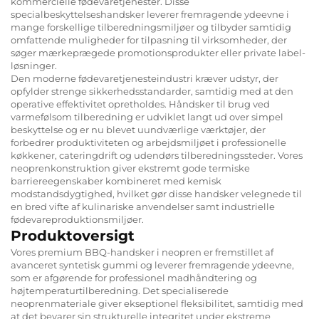
kommercielle fødevaretjenester. Disse
specialbeskyttelseshandsker leverer fremragende ydeevne i
mange forskellige tilberedningsmiljøer og tilbyder samtidig
omfattende muligheder for tilpasning til virksomheder, der
søger mærkeprægede promotionsprodukter eller private label-
løsninger.
Den moderne fødevaretjenesteindustri kræver udstyr, der
opfylder strenge sikkerhedsstandarder, samtidig med at den
operative effektivitet opretholdes. Håndsker til brug ved
varmefølsom tilberedning er udviklet langt ud over simpel
beskyttelse og er nu blevet uundværlige værktøjer, der
forbedrer produktiviteten og arbejdsmiljøet i professionelle
køkkener, cateringdrift og udendørs tilberedningssteder. Vores
neoprenkonstruktion giver ekstremt gode termiske
barriereegenskaber kombineret med kemisk
modstandsdygtighed, hvilket gør disse handsker velegnede til
en bred vifte af kulinariske anvendelser samt industrielle
fødevareproduktionsmiljøer.
Produktoversigt
Vores premium BBQ-handsker i neopren er fremstillet af
avanceret syntetisk gummi og leverer fremragende ydeevne,
som er afgørende for professionel madhåndtering og
højtemperaturtilberedning. Det specialiserede
neoprenmateriale giver ekseptionel fleksibilitet, samtidig med
at det bevarer sin strukturelle integritet under ekstreme