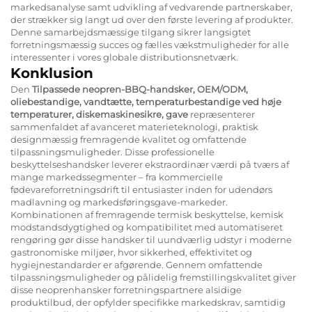
markedsanalyse samt udvikling af vedvarende partnerskaber,
der strækker sig langt ud over den første levering af produkter.
Denne samarbejdsmæssige tilgang sikrer langsigtet
forretningsmæssig succes og fælles vækstmuligheder for alle
interessenter i vores globale distributionsnetværk.
Konklusion
Den
Tilpassede neopren-BBQ-handsker, OEM/ODM,
oliebestandige, vandtætte, temperaturbestandige ved høje
temperaturer, diskemaskinesikre, gave
repræsenterer
sammenfaldet af avanceret materieteknologi, praktisk
designmæssig fremragende kvalitet og omfattende
tilpassningsmuligheder. Disse professionelle
beskyttelseshandsker leverer ekstraordinær værdi på tværs af
mange markedssegmenter – fra kommercielle
fødevareforretningsdrift til entusiaster inden for udendørs
madlavning og markedsføringsgave-markeder.
Kombinationen af fremragende termisk beskyttelse, kemisk
modstandsdygtighed og kompatibilitet med automatiseret
rengøring gør disse handsker til uundværlig udstyr i moderne
gastronomiske miljøer, hvor sikkerhed, effektivitet og
hygiejnestandarder er afgørende. Gennem omfattende
tilpassningsmuligheder og pålidelig fremstillingskvalitet giver
disse neoprenhansker forretningspartnere alsidige
produktilbud, der opfylder specifikke markedskrav, samtidig