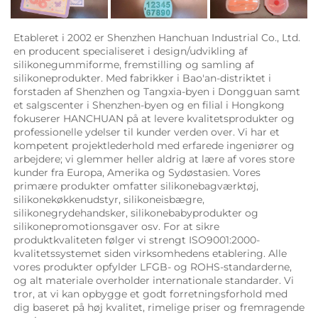
Etableret i 2002 er Shenzhen Hanchuan Industrial Co., Ltd. 
en producent specialiseret i design/udvikling af 
silikonegummiforme, fremstilling og samling af 
silikoneprodukter. Med fabrikker i Bao'an-distriktet i 
forstaden af Shenzhen og Tangxia-byen i Dongguan samt 
et salgscenter i Shenzhen-byen og en filial i Hongkong 
fokuserer HANCHUAN på at levere kvalitetsprodukter og 
professionelle ydelser til kunder verden over. Vi har et 
kompetent projektlederhold med erfarede ingeniører og 
arbejdere; vi glemmer heller aldrig at lære af vores store 
kunder fra Europa, Amerika og Sydøstasien. Vores 
primære produkter omfatter silikonebagværktøj, 
silikonekøkkenudstyr, silikoneisbægre, 
silikonegrydehandsker, silikonebabyprodukter og 
silikonepromotionsgaver osv. For at sikre 
produktkvaliteten følger vi strengt ISO9001:2000-
kvalitetssystemet siden virksomhedens etablering. Alle 
vores produkter opfylder LFGB- og ROHS-standarderne, 
og alt materiale overholder internationale standarder. Vi 
tror, at vi kan opbygge et godt forretningsforhold med 
dig baseret på høj kvalitet, rimelige priser og fremragende 