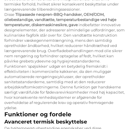
termiske forhold, hvilket sikrer konsekvent beskyttelse under
længerevarende tilberedningssessioner.
Disse
Tilpassede neopren-BBQ-handsker, OEM/ODM,
oliebestandige, vandtætte, temperaturbestandige ved høje
temperaturer, diskemaskinesikre, gave
indbefatter innovative
designelementer, der adresserer almindelige udfordringer, som
kulinariske fagfolk står over for. Den vandtætte konstruktion
forhindrer væskegennemtrængning, mens den samtidig
opretholder åndbarhed, hvilket reducerer håndtræthed ved
længerevarende brug. Overfladebehandlingen mod olie sikrer
nem rengøring og forhindrer optagelse af fedt, hvilket kan
påvirke grebets ydeevne og hygiejnestandarderne.
Funktionen 'spøjsikker' udgør en betydelig fremskridt i
effektiviteten i kommercielle køkkener, da den muliggør
automatiserede rengøringscyklusser, der opretholder
sanitetsstandarderne, samtidig med at den reducerer
arbejdskraftomkostningerne. Denne funktion gør handskerne
særligt værdifulde for fødevarevirksomheder med høj kapacitet,
hvor konsekvente renhedssystemer er afgørende for
overholdelse af regulerende krav og operativ fremragende
ydelse.
Funktioner og fordele
Avanceret termisk beskyttelse
De højtemperaturbestandige egenskaber ved disse