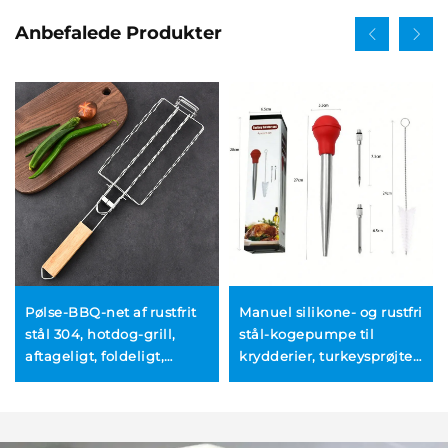
Anbefalede Produkter
Pølse-BBQ-net af rustfrit
Manuel silikone- og rustfri
stål 304, hotdog-grill,
stål-kogepumpe til
aftageligt, foldeligt,
krydderier, turkeysprøjte,
bærbart BBQ-net med
kødindsprøjtningsværktøjer
klemme
til BBQ,
turkeysugerpumpe-sæt