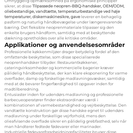
Omhyggelig opmærksomhed på ergonomiske principper
sikrer, at disse
Tilpassede neopren-BBQ-handsker, OEM/ODM,
oliebestandige, vandtætte, temperaturbestandige ved høje
temperaturer, diskemaskinesikre, gave
leverer en behagelig
pasform og naturlig håndbevægelse under længerevarende
bæring. Det fleksible neoprenmateriale tilpasser sig den
enkelte brugers håndform, samtidig med at beskyttende
dækning opretholdes over alle kritiske områder.
Applikationer og anvendelsesområder
Professionelle køkkenmiljøer drager betydelig fordel af den
omfattende beskyttelse, som disse specialiserede
neoprenhandsker tilbyder. Restaurantkøkkener,
cateringvirksomheder og kommercielle bagerier kræver
pålidelig håndbeskyttelse, der kan klare eksponering for varme
overflader, damp og forskellige madlavningsvæsker, samtidig
med at de bevarer fingerfærdighed til opgaver inden for
madtilberedning.
Entusiaster inden for udendørs madlavning og professionelle
barbecueoperatører finder ekstraordinær værdi i
kombinationen af varmebestandighed og vejrbeskyttelse. Den
vandtætte konstruktion gør disse handske egnet til udendørs
madlavning under forskellige vejrforhold, mens den
olieafvisende overflade sikrer en pålidelig grebfasthed, selv når
man håndterer fedtede fødevarer eller marinader.
Industrielle fødevareforarbejdningsfaciliteter bruger disse