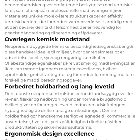
neoprenhandsker giver omfattende beskyttelse mod termiske
farer, som ofte opstår i professionelle madlavningsmiljøer.
Materialets unikke molekylære struktur skaber en effektiv
termisk barriere, der forhindrer varmeoverførsel, samtidig med
at den bevarer den taktil følsomhed, der er nødvendig for
præcist håndtering og tilberedning af fødevarer.
Overlegen kemisk modstand
Neoprens indbyggede kemiske bestandighedsegenskaber gør
disse handsker ideelle til miljøer, hvor der regelmæssigt er
udsættelse for olie, syrer og rengøringskemikalier.
Oliebestandige egenskaber sikrer, at smør og madlavningsolier
ikke kan trænge igennem materialeoverfladen, hvilket
opretholder grebets integritet og forhindrer forurening mellem
forskellige madtilberedningsopgaver.
Forbedret holdbarhed og lang levetid
Den robuste neoprenkonstruktion er modstandsdygtig over for
revner, flæker og nedbrydning under normale brugsforhold,
hvilket giver en forlænget levetid, reducerer udskiftningens
hyppighed og de driftsmæssige omkostninger. Denne
holdbarhed gør handskerne særligt velegnede til kommercielle
anvendelser, hvor udstyrets pålidelighed direkte påvirker
produktiviteten og sikkerhedsresultaterne.
Ergonomisk design excellence