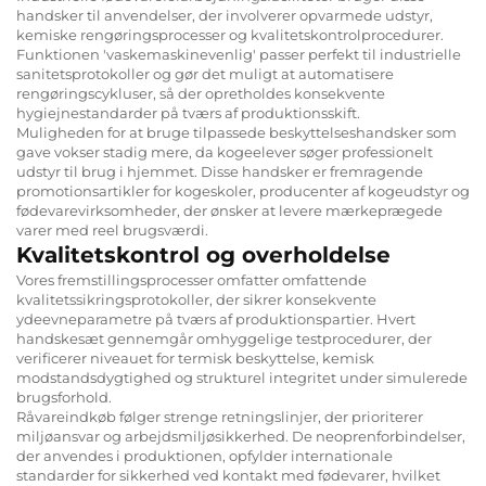
handsker til anvendelser, der involverer opvarmede udstyr,
kemiske rengøringsprocesser og kvalitetskontrolprocedurer.
Funktionen 'vaskemaskinevenlig' passer perfekt til industrielle
sanitetsprotokoller og gør det muligt at automatisere
rengøringscykluser, så der opretholdes konsekvente
hygiejnestandarder på tværs af produktionsskift.
Muligheden for at bruge tilpassede beskyttelseshandsker som
gave vokser stadig mere, da kogeelever søger professionelt
udstyr til brug i hjemmet. Disse handsker er fremragende
promotionsartikler for kogeskoler, producenter af kogeudstyr og
fødevarevirksomheder, der ønsker at levere mærkeprægede
varer med reel brugsværdi.
Kvalitetskontrol og overholdelse
Vores fremstillingsprocesser omfatter omfattende
kvalitetssikringsprotokoller, der sikrer konsekvente
ydeevneparametre på tværs af produktionspartier. Hvert
handskesæt gennemgår omhyggelige testprocedurer, der
verificerer niveauet for termisk beskyttelse, kemisk
modstandsdygtighed og strukturel integritet under simulerede
brugsforhold.
Råvareindkøb følger strenge retningslinjer, der prioriterer
miljøansvar og arbejdsmiljøsikkerhed. De neoprenforbindelser,
der anvendes i produktionen, opfylder internationale
standarder for sikkerhed ved kontakt med fødevarer, hvilket