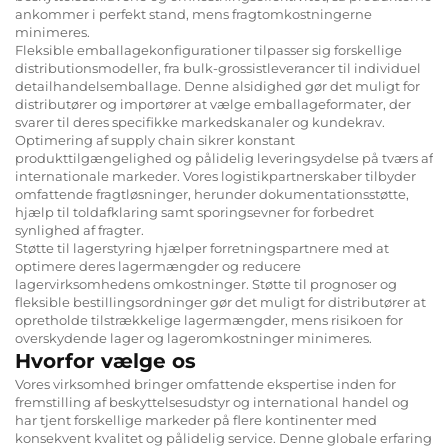
ankommer i perfekt stand, mens fragtomkostningerne
minimeres.
Fleksible emballagekonfigurationer tilpasser sig forskellige
distributionsmodeller, fra bulk-grossistleverancer til individuel
detailhandelsemballage. Denne alsidighed gør det muligt for
distributører og importører at vælge emballageformater, der
svarer til deres specifikke markedskanaler og kundekrav.
Optimering af supply chain sikrer konstant
produkttilgængelighed og pålidelig leveringsydelse på tværs af
internationale markeder. Vores logistikpartnerskaber tilbyder
omfattende fragtløsninger, herunder dokumentationsstøtte,
hjælp til toldafklaring samt sporingsevner for forbedret
synlighed af fragter.
Støtte til lagerstyring hjælper forretningspartnere med at
optimere deres lagermængder og reducere
lagervirksomhedens omkostninger. Støtte til prognoser og
fleksible bestillingsordninger gør det muligt for distributører at
opretholde tilstrækkelige lagermængder, mens risikoen for
overskydende lager og lageromkostninger minimeres.
Hvorfor vælge os
Vores virksomhed bringer omfattende ekspertise inden for
fremstilling af beskyttelsesudstyr og international handel og
har tjent forskellige markeder på flere kontinenter med
konsekvent kvalitet og pålidelig service. Denne globale erfaring