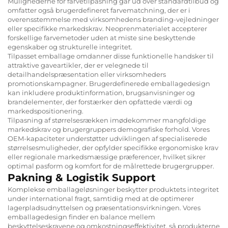
Mulighederne for farvetilpasning går ud over standardtilbud og
omfatter også brugerdefineret farvematchning, der er i
overensstemmelse med virksomhedens branding-vejledninger
eller specifikke markedskrav. Neoprenmaterialet accepterer
forskellige farvemetoder uden at miste sine beskyttende
egenskaber og strukturelle integritet.
Tilpasset emballage omdanner disse funktionelle handsker til
attraktive gaveartikler, der er velegnede til
detailhandelspræsentation eller virksomheders
promotionskampagner. Brugerdefinerede emballagedesign
kan inkludere produktinformation, brugsanvisninger og
brandelementer, der forstærker den opfattede værdi og
markedspositionering.
Tilpasning af størrelsesrækken imødekommer mangfoldige
markedskrav og brugergruppers demografiske forhold. Vores
OEM-kapaciteter understøtter udviklingen af specialiserede
størrelsesmuligheder, der opfylder specifikke ergonomiske krav
eller regionale markedsmæssige præferencer, hvilket sikrer
optimal pasform og komfort for de målrettede brugergrupper.
Pakning & Logistik Support
Komplekse emballageløsninger beskytter produktets integritet
under international fragt, samtidig med at de optimerer
lagerpladsudnyttelsen og præsentationsvirkningen. Vores
emballagedesign finder en balance mellem
beskyttelseskravene og omkostningseffektivitet, så produkterne