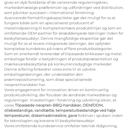
giver en dyb forståelse af de varierende reguleringskrav,
markedsmæssige præferencer og udfordringer ved distribution,
som påvirker succesen i international forretning.
Avancerede fremstillingskapaciteter gør det muligt for os at
fungere både som en specialiseret producent af
metalindpakning til komplementære produktlinjer og som en
omfattende OEM-partner for skræddersyede løsninger inden for
beskyttelsesudstyr. Denne mangfoldige ekspertise gør det
muligt for os at levere integrerede løsninger, der opfylder
komplekse kundekrav på tværs af flere produktkategorier.
Som en anerkendt leverandør af tilpassede blikkasser og metal
emballage forstår vi betydningen af produktpræsentation og
mærkevarebeskyttelse på konkurrencedygtige markeder.
Denne erfaring forbedrer vores evne til at udvikle
emballageløsninger, der understøtter den
præmiepositionering, som disse specialiserede
neoprenhandsker har.
Vores engagement for innovation driver en kontinuerlig
produktudvikling, der forudser de ændrede markedskrav og
reguleringer. Investeringer i forskning og udvikling sikrer, at
vores
Tilpassede neopren-BBQ-handsker, OEM/ODM,
oliebestandige, vandtætte, temperaturbestandige ved høje
temperaturer, diskemaskinesikre, gave
forbliver i spidsen inden
for teknologien og kravene til beskyttelsesudstyr.
Vores omfattende kundeservice omfatter teknisk rådgivning,