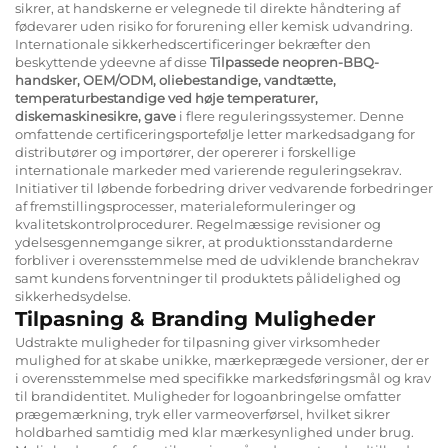
sikrer, at handskerne er velegnede til direkte håndtering af
fødevarer uden risiko for forurening eller kemisk udvandring.
Internationale sikkerhedscertificeringer bekræfter den
beskyttende ydeevne af disse
Tilpassede neopren-BBQ-
handsker, OEM/ODM, oliebestandige, vandtætte,
temperaturbestandige ved høje temperaturer,
diskemaskinesikre, gave
i flere reguleringssystemer. Denne
omfattende certificeringsportefølje letter markedsadgang for
distributører og importører, der opererer i forskellige
internationale markeder med varierende reguleringsekrav.
Initiativer til løbende forbedring driver vedvarende forbedringer
af fremstillingsprocesser, materialeformuleringer og
kvalitetskontrolprocedurer. Regelmæssige revisioner og
ydelsesgennemgange sikrer, at produktionsstandarderne
forbliver i overensstemmelse med de udviklende branchekrav
samt kundens forventninger til produktets pålidelighed og
sikkerhedsydelse.
Tilpasning & Branding Muligheder
Udstrakte muligheder for tilpasning giver virksomheder
mulighed for at skabe unikke, mærkeprægede versioner, der er
i overensstemmelse med specifikke markedsføringsmål og krav
til brandidentitet. Muligheder for logoanbringelse omfatter
prægemærkning, tryk eller varmeoverførsel, hvilket sikrer
holdbarhed samtidig med klar mærkesynlighed under brug.