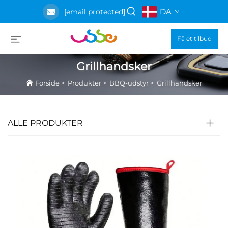
DA
[email protected]
Få et tilbud
Grillhandsker
Forside
>
Produkter
>
BBQ-udstyr
>
Grillhandsker
ALLE PRODUKTER