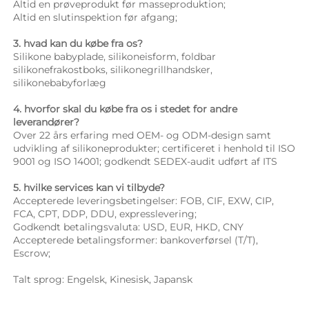
Altid en prøveprodukt før masseproduktion; 
Altid en slutinspektion før afgang; 
3. hvad kan du købe fra os? 
Silikone babyplade, silikoneisform, foldbar 
silikonefrakostboks, silikonegrillhandsker, 
silikonebabyforlæg 
4. hvorfor skal du købe fra os i stedet for andre 
leverandører? 
Over 22 års erfaring med OEM- og ODM-design samt 
udvikling af silikoneprodukter; certificeret i henhold til ISO 
9001 og ISO 14001; godkendt SEDEX-audit udført af ITS 
5. hvilke services kan vi tilbyde? 
Accepterede leveringsbetingelser: FOB, CIF, EXW, CIP, 
FCA, CPT, DDP, DDU, expresslevering; 
Godkendt betalingsvaluta: USD, EUR, HKD, CNY 
Accepterede betalingsformer: bankoverførsel (T/T), 
Escrow; 
Talt sprog: Engelsk, Kinesisk, Japansk   