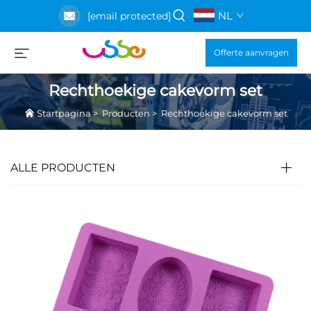
NL
[email protected]
Offerte aanvragen
Rechthoekige cakevorm set
Startpagina
>
Producten
>
Rechthoekige cakevorm set
ALLE PRODUCTEN