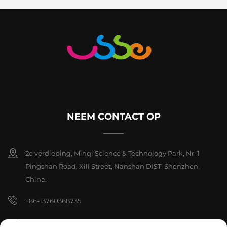
NEEM CONTACT OP
2e verdieping, Minqi Science & Technology Park, Nr. 1
Pingshan Road, Xili Street, Nanshan DIST, Shenzhen,
China.
+86-13760368735
[email protected]