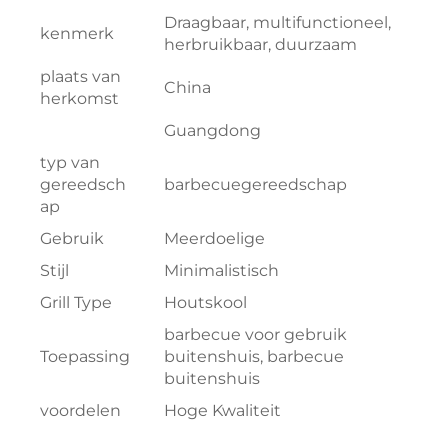
Draagbaar, multifunctioneel,
kenmerk
herbruikbaar, duurzaam
plaats van
China
herkomst
Guangdong
typ van
gereedsch
barbecuegereedschap
ap
Gebruik
Meerdoelige
Stijl
Minimalistisch
Grill Type
Houtskool
barbecue voor gebruik
Toepassing
buitenshuis, barbecue
buitenshuis
voordelen
Hoge Kwaliteit