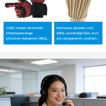
USSE meest verkochte
Bamboes spiesen voor
hittebestendige
BBQ, koolstofgrillen, fruit
siliconen-katoenen BBQ-
als voorgerecht, cocktails,
handschoenen en
vleesporties, koken,
ovenhandschoenen,
multi-functioneel en
vuurbestendig en
draagbaar
warmte-isolerend, LFGB-
gecertificeerd