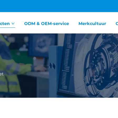
cten
ODM & OEM-service
Merkcultuur
et