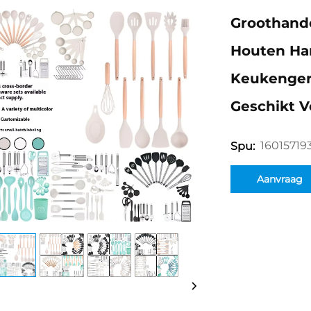
Groothand
Houten Han
Keukengere
Geschikt Vo
16015719
Spu:
Aanvraag