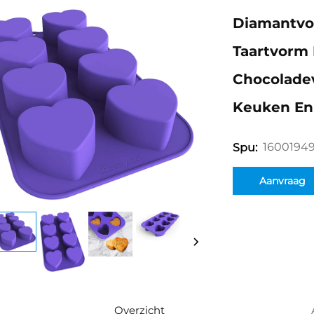
Diamantvo
Taartvorm 
Chocoladev
Keuken En
1600194
Spu:
Aanvraag
Overzicht