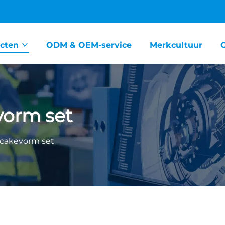
cten
ODM & OEM-service
Merkcultuur
vorm set
cakevorm set