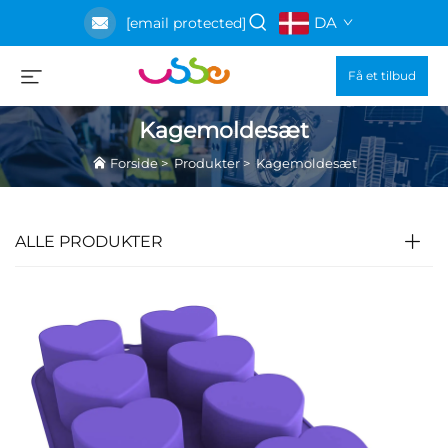
DA
[email protected]
Få et tilbud
Kagemoldesæt
Forside
>
Produkter
>
Kagemoldesæt
ALLE PRODUKTER