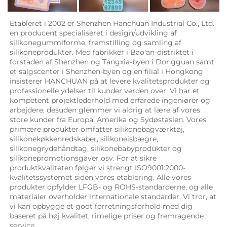
Etableret i 2002 er Shenzhen Hanchuan Industrial Co., Ltd. 
en producent specialiseret i design/udvikling af 
silikonegummiforme, fremstilling og samling af 
silikoneprodukter. Med fabrikker i Bao'an-distriktet i 
forstaden af Shenzhen og Tangxia-byen i Dongguan samt 
et salgscenter i Shenzhen-byen og en filial i Hongkong 
insisterer HANCHUAN på at levere kvalitetsprodukter og 
professionelle ydelser til kunder verden over. Vi har et 
kompetent projektlederhold med erfarede ingeniører og 
arbejdere; desuden glemmer vi aldrig at lære af vores 
store kunder fra Europa, Amerika og Sydøstasien. Vores 
primære produkter omfatter silikonebagværktøj, 
silikonekøkkenredskaber, silikoneisbægre, 
silikonegrydehåndtag, silikonebabyprodukter og 
silikonepromotionsgaver osv. For at sikre 
produktkvaliteten følger vi strengt ISO9001:2000-
kvalitetssystemet siden vores etablering. Alle vores 
produkter opfylder LFGB- og ROHS-standarderne, og alle 
materialer overholder internationale standarder. Vi tror, at 
vi kan opbygge et godt forretningsforhold med dig 
baseret på høj kvalitet, rimelige priser og fremragende 
service. 