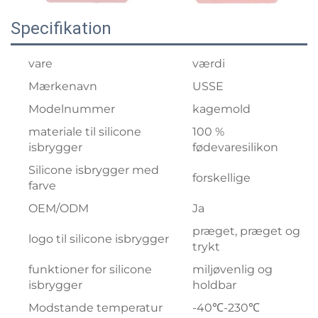
Specifikation
vare
værdi
Mærkenavn
USSE
Modelnummer
kagemold
materiale til silicone
100 %
isbrygger
fødevaresilikon
Silicone isbrygger med
forskellige
farve
OEM/ODM
Ja
præget, præget og
logo til silicone isbrygger
trykt
funktioner for silicone
miljøvenlig og
isbrygger
holdbar
Modstande temperatur
-40℃-230℃