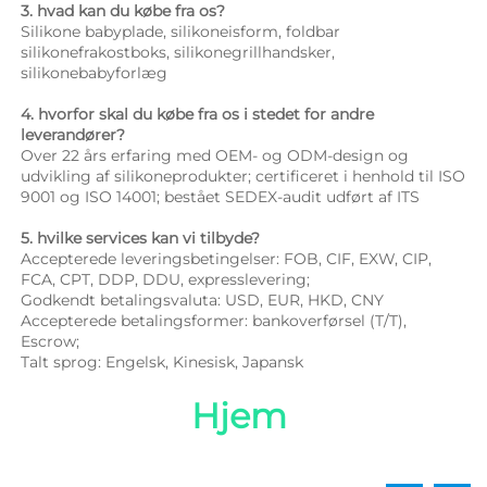
3. hvad kan du købe fra os? 
Silikone babyplade, silikoneisform, foldbar 
silikonefrakostboks, silikonegrillhandsker, 
silikonebabyforlæg 
4. hvorfor skal du købe fra os i stedet for andre 
leverandører? 
Over 22 års erfaring med OEM- og ODM-design og 
udvikling af silikoneprodukter; certificeret i henhold til ISO 
9001 og ISO 14001; bestået SEDEX-audit udført af ITS 
5. hvilke services kan vi tilbyde? 
Accepterede leveringsbetingelser: FOB, CIF, EXW, CIP, 
FCA, CPT, DDP, DDU, expresslevering; 
Godkendt betalingsvaluta: USD, EUR, HKD, CNY 
Accepterede betalingsformer: bankoverførsel (T/T), 
Escrow; 
Talt sprog: Engelsk, Kinesisk, Japansk   
Hjem 