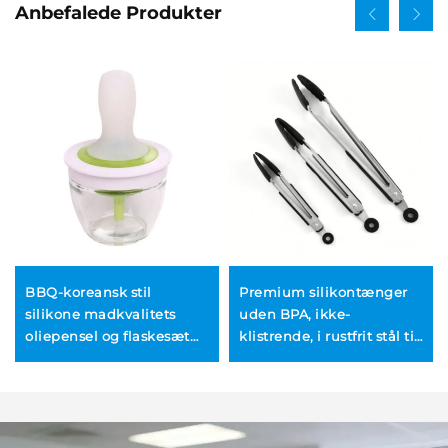
Anbefalede Produkter
BBQ-koreansk stil
Premium silikontænger
silikone madkvalitets
uden BPA, ikke-
oliepensel og flaskesæt
klistrende, i rustfrit stål til
med glasbeholder til
BBQ og køkken
udendørs barbecue og
køkkenbrug