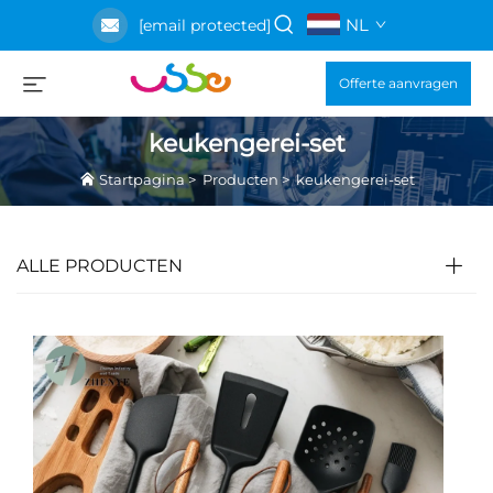
NL
[email protected]
Offerte aanvragen
keukengerei-set
Startpagina
>
Producten
>
keukengerei-set
ALLE PRODUCTEN