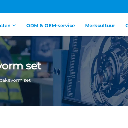
cten
ODM & OEM-service
Merkcultuur
vorm set
cakevorm set