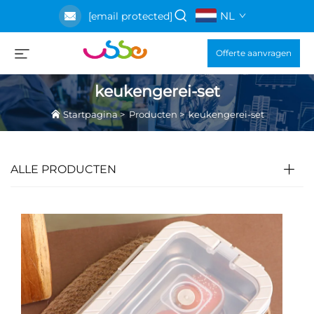
NL
[email protected]
Offerte aanvragen
keukengerei-set
Startpagina
>
Producten
>
keukengerei-set
ALLE PRODUCTEN