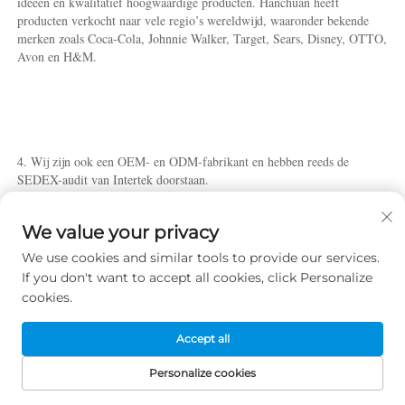
ideeën en kwalitatief hoogwaardige producten. Hanchuan heeft 
producten verkocht naar vele regio’s wereldwijd, waaronder bekende 
merken zoals Coca-Cola, Johnnie Walker, Target, Sears, Disney, OTTO, 
Avon en H&M. 
4. Wij zijn ook een OEM- en ODM-fabrikant en hebben reeds de 
SEDEX-audit van Intertek doorstaan. 
We value your privacy
We use cookies and similar tools to provide our services.
If you don't want to accept all cookies, click Personalize
5. Wij beschikken over een professioneel engineeringteam en twee 
cookies.
fabrieken om aan de uiteenlopende behoeften van onze klanten te 
kunnen voldoen. 
Accept all
Personalize cookies
STARTPAGINA
PRODUCTEN
E-MAIL
TEL