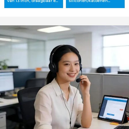
van 13 inch, draagbaar en
siliconen/katoenen
duurzaam, Japanse stijl
ovenhandschoenen en
voor buiten,
grillhandschoenen,
keukenbarbecue met
vaatwasmachinebestendig
aanraakgevoelige
en milieuvriendelijk voor
vlambeveiliging
BBQ en keukengebruik