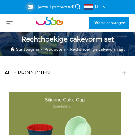
NL
[email protected]
Offerte aanvragen
Rechthoekige cakevorm set
Startpagina
>
Producten
>
Rechthoekige cakevorm set
ALLE PRODUCTEN