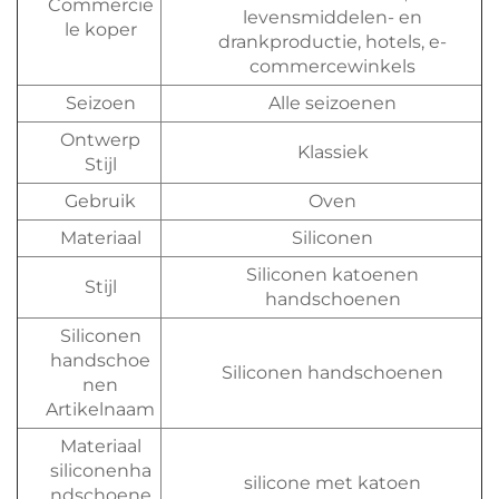
Commercië
levensmiddelen- en
le koper
drankproductie, hotels, e-
commercewinkels
Seizoen
Alle seizoenen
Ontwerp
Klassiek
Stijl
Gebruik
Oven
Materiaal
Siliconen
Siliconen katoenen
Stijl
handschoenen
Siliconen
handschoe
Siliconen handschoenen
nen
Artikelnaam
Materiaal
siliconenha
silicone met katoen
ndschoene