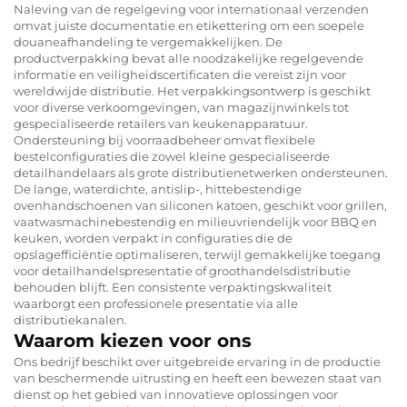
Naleving van de regelgeving voor internationaal verzenden
omvat juiste documentatie en etikettering om een soepele
douaneafhandeling te vergemakkelijken. De
productverpakking bevat alle noodzakelijke regelgevende
informatie en veiligheidscertificaten die vereist zijn voor
wereldwijde distributie. Het verpakkingsontwerp is geschikt
voor diverse verkoomgevingen, van magazijnwinkels tot
gespecialiseerde retailers van keukenapparatuur.
Ondersteuning bij voorraadbeheer omvat flexibele
bestelconfiguraties die zowel kleine gespecialiseerde
detailhandelaars als grote distributienetwerken ondersteunen.
De lange, waterdichte, antislip-, hittebestendige
ovenhandschoenen van siliconen katoen, geschikt voor grillen,
vaatwasmachinebestendig en milieuvriendelijk voor BBQ en
keuken, worden verpakt in configuraties die de
opslagefficiëntie optimaliseren, terwijl gemakkelijke toegang
voor detailhandelspresentatie of groothandelsdistributie
behouden blijft. Een consistente verpaktingskwaliteit
waarborgt een professionele presentatie via alle
distributiekanalen.
Waarom kiezen voor ons
Ons bedrijf beschikt over uitgebreide ervaring in de productie
van beschermende uitrusting en heeft een bewezen staat van
dienst op het gebied van innovatieve oplossingen voor