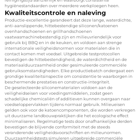
hygiënestandaarden over meerdere werkploegen heen.
Kwaliteitscontrole en naleving
Productie-excellentie garandeert dat deze lange, waterdichte,
anti-aanslippende, hittebestendige siliconen/katoenen
ovenhandschoenen en grillhandschoenen
vaatwasmachinebestendig zijn en milieuvriendelijk voor
gebruik bij BBQ en in de keuken, en voldoen aan strenge
internationale veiligheidsnormen voor materialen die in
contact komen met voedsel. Uitgebreide testprotocollen
bevestigen de hittebestendigheid, de waterdichtheid en de
materiaalduurzaamheid onder gesimuleerde commerciële
gebruiksomstandigheden. Elke productiebatch ondergaat een
grondige kwaliteitsinspectie om consistentie te waarborgen in
beschermende prestaties en constructie-integriteit.
De geselecteerde siliconematerialen voldoen aan de
veiligheidseisen voor voedingsmiddelen, zodat geen
schadelijke chemicaliën of additieven kunnen overgaan naar
voedseloppervlakken tijdens normaal gebruik. Milieueisen
gelden ook voor de katoencomponenten, die worden verkregen
uit duurzame landbouwpraktijken die het ecologische effect
minimaliseren. Regelmatige tests door onafhankelijke derden
bevestigen de blijvende conformiteit met de steeds
veranderende veiligheidsvoorschriften en milieunormen.
Duurzaamheidstests simuleren uitgebreide commerciële