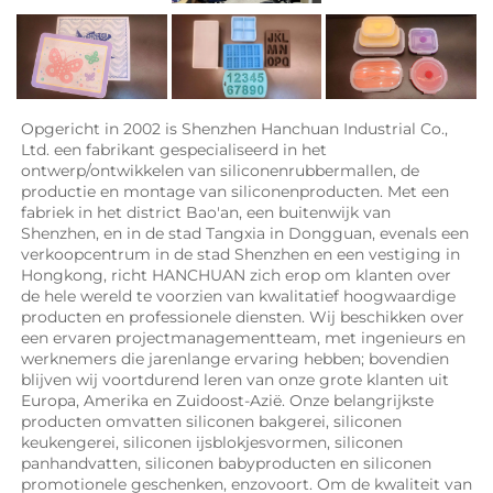
Opgericht in 2002 is Shenzhen Hanchuan Industrial Co., 
Ltd. een fabrikant gespecialiseerd in het 
ontwerp/ontwikkelen van siliconenrubbermallen, de 
productie en montage van siliconenproducten. Met een 
fabriek in het district Bao'an, een buitenwijk van 
Shenzhen, en in de stad Tangxia in Dongguan, evenals een 
verkoopcentrum in de stad Shenzhen en een vestiging in 
Hongkong, richt HANCHUAN zich erop om klanten over 
de hele wereld te voorzien van kwalitatief hoogwaardige 
producten en professionele diensten. Wij beschikken over 
een ervaren projectmanagementteam, met ingenieurs en 
werknemers die jarenlange ervaring hebben; bovendien 
blijven wij voortdurend leren van onze grote klanten uit 
Europa, Amerika en Zuidoost-Azië. Onze belangrijkste 
producten omvatten siliconen bakgerei, siliconen 
keukengerei, siliconen ijsblokjesvormen, siliconen 
panhandvatten, siliconen babyproducten en siliconen 
promotionele geschenken, enzovoort. Om de kwaliteit van 