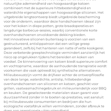
natuurlijke ademendheid van hoogwaardige katoen
combineert met de superieure hittebestendigheid en
waterdichte eigenschappen van hoogwaardige siliconen. Het
uitgebreide lengteontwerp biedt uitgebreide bescherming
voor de onderarm, waardoor deze handschoenen ideaal zijn
voor het koken in diepe potten, grote braadoperaties en
langdurige barbecue-sessies, waarbij conventionele korte
ovenhandschoenen onvoldoende dekking bieden.
Het innovatieve siliconen buitenlaag is voorzien van een
gestructureerd, antislippatroon dat een veilige greep
garandeert, zelfs bij het hanteren van natte of vette kookgerei.
Deze verbeterde greeptechnologie vermindert aanzienlijk het
risico op ongelukken tijdens het bereiden en koken van
voedsel. De binnenvoering van katoen biedt superieure comfort
en vochtopname, waardoor de aanhoudende transpiratie wordt
voorkomen die vaak optreedt bij synthetische alternatieven.
Milieubewustzijn vormt de drijfveer achter de ontwerpfilosofie
van deze lange, waterdichte, antislip, hittebestendige
ovenhandschoenen van siliconen en katoen, geschikt voor
grillen, vaatwasmachinegebruik en milieuvriendelijk voor BBQ
en keuken. De geselecteerde materialen staan garant voor
duurzaamheid zonder in te boeten op prestaties, wat aansluit
bij milieubewuste consumenten en bedrijven die hun
ecologische voetafdruk willen verminderen, zonder afbreuk te
doen aan operationele uitmuntendheid.