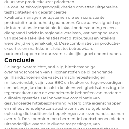
duurzame productkeuzes prioriteren.
De kwaliteitsborgingsmogelijkheden omvatten uitgebreide
testfaciliteiten en gecertificeerde
kwaliteitsmanagementsystemen die een consistente
productuitmuntendheid garanderen. Onze aanwezigheid op
de internationale markt biedt lokaal ondersteuning en een
diepgaand inzicht in regionale vereisten, wat het opbouwen
van soepele zakelijke relaties met distributeurs en retailers
wereldwijd vergemakkelijkt. Deze combinatie van productie-
expertise en marktkennis leidt tot betrouwbare
partnerschappen die duurzame zakelijke groei ondersteunen.
Conclusie
De lange, waterdichte, anti-slip, hittebestendige
ovenhandschoenen van siliconenstof en de bijbehorende
grillhandschoenen die vaatwasmachinebestendig en
milieuvriendelijk zijn voor BBQ en keuken vertegenwoordigen
een belangrijke doorbraak in keukens veiligheidsuitrusting, die
tegemoetkomt aan de veranderende behoeften van moderne
culinaire operaties. De innovatieve combinatie van
geavanceerde hittebescherming, waterdichte eigenschappen
en milieuvriendelijke constructie vormt een uitgebreide
oplossing die traditionele beperkingen van ovenhandschoenen
overtreft. Deze premium beschermende handschoenen bieden
uitzonderlijke waarde in diverse toepassingen, van
professionele restaurantkeukens tot buitenomstandigheden