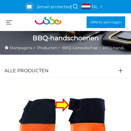
NL
[email protected]
Offerte aanvragen
BBQ-handschoenen
Startpagina
>
Producten
>
BBQ-Gereedschap
>
BBQ-handschoenen
ALLE PRODUCTEN