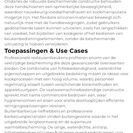
Ondanks de robuuste beschermende constructie behouden
deze handschoenen een opmerkelijke beweeglijkheid,
waardoor nauwkeurig voedselhandhaven en kookmanipulatie
mogelijk zijn. Het flexibele siliconenmateriaal beweegt zich
natuurlijk mee met de handbewegingen, zodat gebruikers
gedetailleerde taken kunnen uitvoeren, zoals het rangschikken
van voedsel, het bijstellen van kookgerei of het bedienen van
keukenbedieningselementen, zonder de beschermende
uitrusting te hoeven verwijderen.
Toepassingen & Use Cases
Professionele restaurantkeukens profiteren enorm van de
veelzijdige bescherming die deze geavanceerde ovenwanten
bieden. De combinatie van hittebestendigheid, waterdichte
eigenschappen en uitgebrekte bedekking maakt ze ideaal voor
kookprocessen met een hoog volume, waarbij personeel
regelmatig wisselt tussen verschillende kookmethoden en
apparatuurtypen. De vaatwasmachinebestendige constructie
spreekt met name commerciële bedrijven aan, waar
hygiënenormen en eisen voor snelle doorlooptijden efficiënte
reinigingsoplossingen vereisen.
Buitenbarbecue-liefhebbers en professionele
barbecuespecialisten vinden buitengewone waarde in het
uitgebreide lengteontwerp en de superieure
warmtebescherming. De lange, waterdichte, antislip,
hittebestendige siliconen/katoenen ovenhandschoenen voor