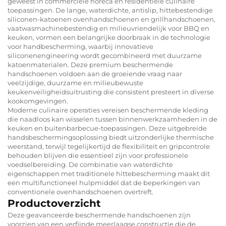
geweest in commerciële horeca en residentiële culinaire
toepassingen. De lange, waterdichte, antislip, hittebestendige
siliconen-katoenen ovenhandschoenen en grillhandschoenen,
vaatwasmachinebestendig en milieuvriendelijk voor BBQ en
keuken, vormen een belangrijke doorbraak in de technologie
voor handbescherming, waarbij innovatieve
siliconenengineering wordt gecombineerd met duurzame
katoenmaterialen. Deze premium beschermende
handschoenen voldoen aan de groeiende vraag naar
veelzijdige, duurzame en milieubewuste
keukenveiligheidsuitrusting die consistent presteert in diverse
kookomgevingen.
Moderne culinaire operaties vereisen beschermende kleding
die naadloos kan wisselen tussen binnenwerkzaamheden in de
keuken en buitenbarbecue-toepassingen. Deze uitgebreide
handsbeschermingsoplossing biedt uitzonderlijke thermische
weerstand, terwijl tegelijkertijd de flexibiliteit en gripcontrole
behouden blijven die essentieel zijn voor professionele
voedselbereiding. De combinatie van waterdichte
eigenschappen met traditionele hittebescherming maakt dit
een multifunctioneel hulpmiddel dat de beperkingen van
conventionele ovenhandschoenen overtreft.
Productoverzicht
Deze geavanceerde beschermende handschoenen zijn
voorzien van een verfijnde meerlaagse constructie die de