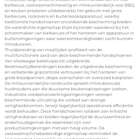
barbecue, vaatwasmachineveilig en milieuvriendelijk voor BBQ
en keuken presteren uitstekend bij het gebruik met grote
barbecues, rookovens en buitenkookapparatuur, waarbij
traditionele handschoenen onvoldoende bescherming bieden.
De waterdichte eigenschap blijkt bijzonder waardevol bij het
schoonmaken van barbecues of het hanteren van apparatuur in
buitenomgevingen waar weersomstandigheden vocht kunnen
introduceren.
Thuisbereiding van maaltijden profiteert van de
multifunctionele aard van deze beschermende handschoenen.
Van alledaagse bakklusjes tot uitgebreide
feestmaaltijdbereidingen bieden de uitgebreide bescherming
en verbeterde gripcontrole vertrouwen bij het hanteren van
grote braadpannen, diepe ovenschalen en oversized bakplaten.
De milieuvriendelijke constructie spreekt milieubewuste
huishoudens aan die duurzame keukenoplossingen zoeken.
Industriële voedselverwerkingsomgevingen vereisen
beschermende uitrusting die voldoet aan strenge
veiligheidsnormen, terwijl tegelijkertijd operationele efficiëntie
wordt behouden. Deze handschoenen voldoen aan kritische
veiligheidseisen en bieden tegelijkertijd de duurzaamheid en
onderhoudsgemak die essentieel zijn voor
productieomgevingen met een hoog volume. De
vaatwasmachinebestendige eigenschap vermindert de
reinigingstijd aanzienlijk en waarborgt consistente