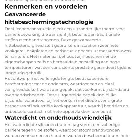
Kenmerken en voordelen
Geavanceerde
hittebeschermingstechnologie
De siliconenconstructie biedt een uitzonderlijke thermische
barrièrebewaking die aanzienlijk beter is dan traditionele
stoffen ovenhandschoenen. Deze geavanceerde
hittebestendigheid stelt gebruikers in staat om zeer hete
kookgerei, bakplaten en barbecue-apparatuur met vertrouwen
te hanteren. Het materiaal behoudt zijn beschermende
eigenschappen zelfs na herhaalde blootstelling aan hoge
temperaturen, wat een consistente prestatie garandeert tijdens
langdurig gebruik.
Het ontwerp met verlengde lengte biedt superieure
bescherming voor de onderarm, waardoor een cruciaal
veiligheidstekort wordt aangepakt dat voorkomt bij standaard
ovenhandschoenen. Deze uitgebreide bedekking blijkt
bijzonder waardevol bij het werken met diepe ovens, grote
barbecues of industriële kookapparatuur, waarbij het risico op
onbedoeld contact met hete oppervlakken toeneemt.
Waterdicht en onderhoudsvriendelijk
Het waterdichte siliconen buitenlaag vormt een volledige
barrière tegen vloeistoffen, waardoor stoombrandwonden
worden voorkomen en handen worden beschermd tegen hete