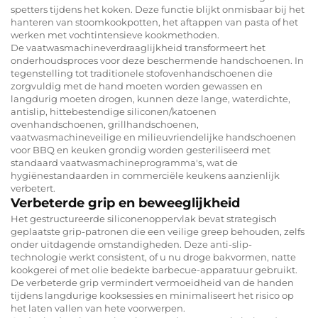
spetters tijdens het koken. Deze functie blijkt onmisbaar bij het
hanteren van stoomkookpotten, het aftappen van pasta of het
werken met vochtintensieve kookmethoden.
De vaatwasmachineverdraaglijkheid transformeert het
onderhoudsproces voor deze beschermende handschoenen. In
tegenstelling tot traditionele stofovenhandschoenen die
zorgvuldig met de hand moeten worden gewassen en
langdurig moeten drogen, kunnen deze lange, waterdichte,
antislip, hittebestendige siliconen/katoenen
ovenhandschoenen, grillhandschoenen,
vaatwasmachineveilige en milieuvriendelijke handschoenen
voor BBQ en keuken grondig worden gesteriliseerd met
standaard vaatwasmachineprogramma's, wat de
hygiënestandaarden in commerciële keukens aanzienlijk
verbetert.
Verbeterde grip en beweeglijkheid
Het gestructureerde siliconenoppervlak bevat strategisch
geplaatste grip-patronen die een veilige greep behouden, zelfs
onder uitdagende omstandigheden. Deze anti-slip-
technologie werkt consistent, of u nu droge bakvormen, natte
kookgerei of met olie bedekte barbecue-apparatuur gebruikt.
De verbeterde grip vermindert vermoeidheid van de handen
tijdens langdurige kooksessies en minimaliseert het risico op
het laten vallen van hete voorwerpen.