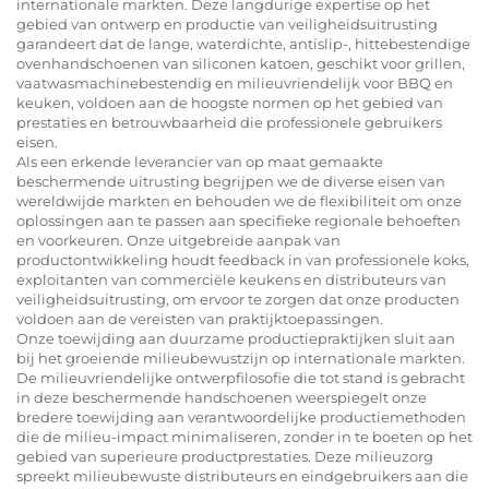
internationale markten. Deze langdurige expertise op het
gebied van ontwerp en productie van veiligheidsuitrusting
garandeert dat de lange, waterdichte, antislip-, hittebestendige
ovenhandschoenen van siliconen katoen, geschikt voor grillen,
vaatwasmachinebestendig en milieuvriendelijk voor BBQ en
keuken, voldoen aan de hoogste normen op het gebied van
prestaties en betrouwbaarheid die professionele gebruikers
eisen.
Als een erkende leverancier van op maat gemaakte
beschermende uitrusting begrijpen we de diverse eisen van
wereldwijde markten en behouden we de flexibiliteit om onze
oplossingen aan te passen aan specifieke regionale behoeften
en voorkeuren. Onze uitgebreide aanpak van
productontwikkeling houdt feedback in van professionele koks,
exploitanten van commerciële keukens en distributeurs van
veiligheidsuitrusting, om ervoor te zorgen dat onze producten
voldoen aan de vereisten van praktijktoepassingen.
Onze toewijding aan duurzame productiepraktijken sluit aan
bij het groeiende milieubewustzijn op internationale markten.
De milieuvriendelijke ontwerpfilosofie die tot stand is gebracht
in deze beschermende handschoenen weerspiegelt onze
bredere toewijding aan verantwoordelijke productiemethoden
die de milieu-impact minimaliseren, zonder in te boeten op het
gebied van superieure productprestaties. Deze milieuzorg
spreekt milieubewuste distributeurs en eindgebruikers aan die