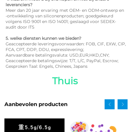
leveranciers? 
Meer dan 20 jaar ervaring met OEM- en ODM-ontwerp en 
-ontwikkeling van siliconenproducten; goedgekeurd 
volgens ISO 9001 en ISO 14001; geslaagd voor SEDEX-
audit door ITS 
5. welke diensten kunnen we bieden? 
Geaccepteerde leveringsvoorwaarden: FOB, CIF, EXW, CIP, 
FCA, CPT, DDP, DDU, expresslevering; 
Aanvaardbare betalingsvaluta: USD,EUR,HKD,CNY; 
Geaccepteerde betalingswijze: T/T, L/C, PayPal, Escrow; 
Gesproken Taal: Engels, Chinees, Japans   
Thuis 
Aanbevolen producten