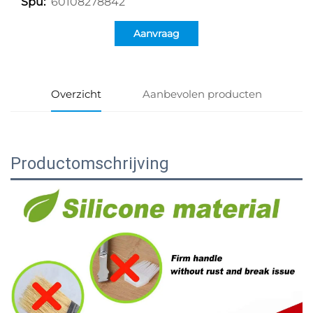
60108278842
Spu:
Aanvraag
Overzicht
Aanbevolen producten
Productomschrijving