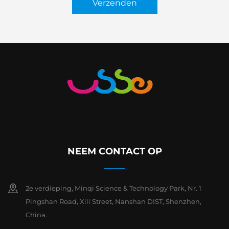
Verzenden
NEEM CONTACT OP
2e verdieping, Minqi Science & Technology Park, Nr. 1
Pingshan Road, Xili Street, Nanshan DIST, Shenzhen,
China.