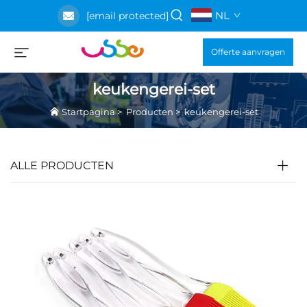
NL
[email protected]
Offerte aanvragen
keukengerei-set
Startpagina
>
Producten
>
keukengerei-set
ALLE PRODUCTEN