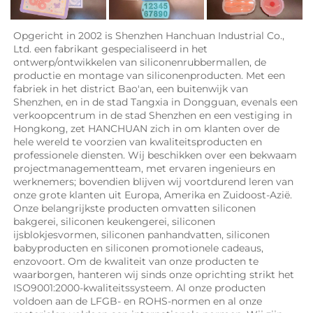
Opgericht in 2002 is Shenzhen Hanchuan Industrial Co., 
Ltd. een fabrikant gespecialiseerd in het 
ontwerp/ontwikkelen van siliconenrubbermallen, de 
productie en montage van siliconenproducten. Met een 
fabriek in het district Bao'an, een buitenwijk van 
Shenzhen, en in de stad Tangxia in Dongguan, evenals een 
verkoopcentrum in de stad Shenzhen en een vestiging in 
Hongkong, zet HANCHUAN zich in om klanten over de 
hele wereld te voorzien van kwaliteitsproducten en 
professionele diensten. Wij beschikken over een bekwaam 
projectmanagementteam, met ervaren ingenieurs en 
werknemers; bovendien blijven wij voortdurend leren van 
onze grote klanten uit Europa, Amerika en Zuidoost-Azië. 
Onze belangrijkste producten omvatten siliconen 
bakgerei, siliconen keukengerei, siliconen 
ijsblokjesvormen, siliconen panhandvatten, siliconen 
babyproducten en siliconen promotionele cadeaus, 
enzovoort. Om de kwaliteit van onze producten te 
waarborgen, hanteren wij sinds onze oprichting strikt het 
ISO9001:2000-kwaliteitssysteem. Al onze producten 
voldoen aan de LFGB- en ROHS-normen en al onze 