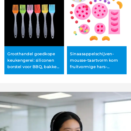
Groothandel goedkope
Sinaasappelschijven-
keukengerei: siliconen
mousse-taartvorm kom
borstel voor BBQ, bakken
fruitvormige hars-
en banketbakkerij
siliconen
gereedschapsvorm voor
dessert en salade