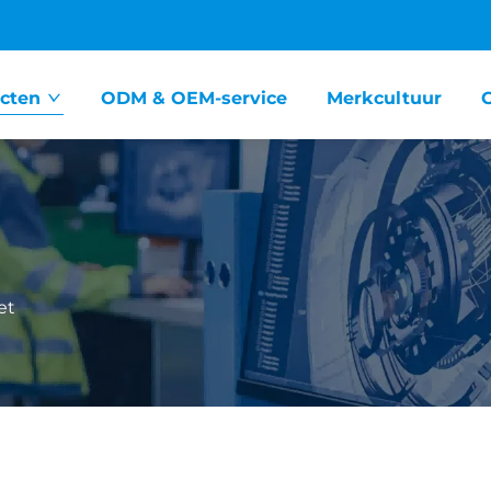
cten
ODM & OEM-service
Merkcultuur
et