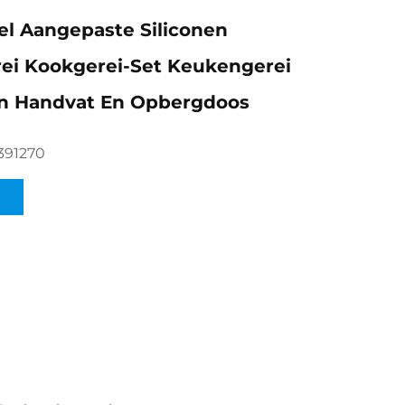
l Aangepaste Siliconen
ei Kookgerei-Set Keukengerei
n Handvat En Opbergdoos
391270