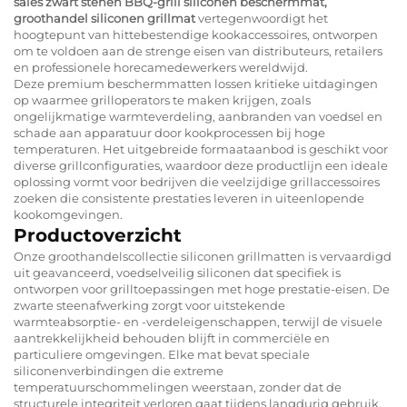
sales zwart stenen BBQ-grill siliconen beschermmat,
groothandel siliconen grillmat
vertegenwoordigt het
hoogtepunt van hittebestendige kookaccessoires, ontworpen
om te voldoen aan de strenge eisen van distributeurs, retailers
en professionele horecamedewerkers wereldwijd.
Deze premium beschermmatten lossen kritieke uitdagingen
op waarmee grilloperators te maken krijgen, zoals
ongelijkmatige warmteverdeling, aanbranden van voedsel en
schade aan apparatuur door kookprocessen bij hoge
temperaturen. Het uitgebreide formaataanbod is geschikt voor
diverse grillconfiguraties, waardoor deze productlijn een ideale
oplossing vormt voor bedrijven die veelzijdige grillaccessoires
zoeken die consistente prestaties leveren in uiteenlopende
kookomgevingen.
Productoverzicht
Onze groothandelscollectie siliconen grillmatten is vervaardigd
uit geavanceerd, voedselveilig siliconen dat specifiek is
ontworpen voor grilltoepassingen met hoge prestatie-eisen. De
zwarte steenafwerking zorgt voor uitstekende
warmteabsorptie- en -verdeleigenschappen, terwijl de visuele
aantrekkelijkheid behouden blijft in commerciële en
particuliere omgevingen. Elke mat bevat speciale
siliconenverbindingen die extreme
temperatuurschommelingen weerstaan, zonder dat de
structurele integriteit verloren gaat tijdens langdurig gebruik.