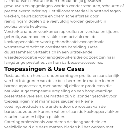
De robuuste constructie kan herhaaldelijk gewassen,
gevouwen en opgeslagen worden zonder scheuren, scheuren of
prestatievermindering. Het siliconemateriaal is bestand tegen
vlekken, geurabsorptie en chemische afbraak door
reinigingsmiddelen die veelvuldig worden gebruikt in
professionele keukens.
Versterkte randen voorkomen opkrullen en verdraaien tijdens
gebruik, waardoor een vlakke contactvlak met de
kookoppervlakken wordt gehandhaafd voor optimale
warmteoverdracht en consistente bereiding. Deze
duurzaamheid vertaalt zich in een uitstekende
waardepropositie voor eindgebruikers die op zoek zijn naar
langdurige prestaties van hun barbecue-accessoires.
Toepassingen & Use Cases
Restaurants en horeca-ondernemingen profiteren aanzienlijk
van het integreren van deze beschermende matten in hun
barbecueprocessen, met name bij delicate producten die
nauwkeurige temperatuurregeling en een hoogwaardige
presentatie vereisen. De matten zijn bijzonder geschikt voor
toepassingen met marinades, sauzen en kleine
voedingsproducten die anders door de roosters van de
barbecue zouden kunnen vallen of aan de kookoppervlakken
zouden kunnen blijven plakken.
Cateringprofessionals waarderen de draagbaarheid en
veelzijdigheid die deze matten bieden bij het werken met