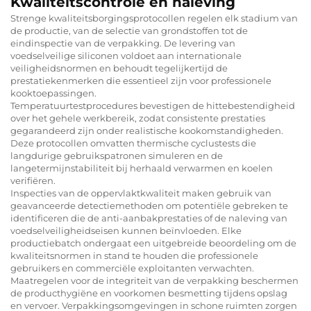
Kwaliteitscontrole en naleving
Strenge kwaliteitsborgingsprotocollen regelen elk stadium van
de productie, van de selectie van grondstoffen tot de
eindinspectie van de verpakking. De levering van
voedselveilige siliconen voldoet aan internationale
veiligheidsnormen en behoudt tegelijkertijd de
prestatiekenmerken die essentieel zijn voor professionele
kooktoepassingen.
Temperatuurtestprocedures bevestigen de hittebestendigheid
over het gehele werkbereik, zodat consistente prestaties
gegarandeerd zijn onder realistische kookomstandigheden.
Deze protocollen omvatten thermische cyclustests die
langdurige gebruikspatronen simuleren en de
langetermijnstabiliteit bij herhaald verwarmen en koelen
verifiëren.
Inspecties van de oppervlaktkwaliteit maken gebruik van
geavanceerde detectiemethoden om potentiële gebreken te
identificeren die de anti-aanbakprestaties of de naleving van
voedselveiligheidseisen kunnen beïnvloeden. Elke
productiebatch ondergaat een uitgebreide beoordeling om de
kwaliteitsnormen in stand te houden die professionele
gebruikers en commerciële exploitanten verwachten.
Maatregelen voor de integriteit van de verpakking beschermen
de producthygiëne en voorkomen besmetting tijdens opslag
en vervoer. Verpakkingsomgevingen in schone ruimten zorgen