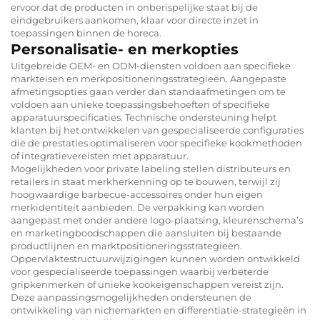
ervoor dat de producten in onberispelijke staat bij de
eindgebruikers aankomen, klaar voor directe inzet in
toepassingen binnen de horeca.
Personalisatie- en merkopties
Uitgebreide OEM- en ODM-diensten voldoen aan specifieke
markteisen en merkpositioneringsstrategieën. Aangepaste
afmetingsopties gaan verder dan standaafmetingen om te
voldoen aan unieke toepassingsbehoeften of specifieke
apparatuurspecificaties. Technische ondersteuning helpt
klanten bij het ontwikkelen van gespecialiseerde configuraties
die de prestaties optimaliseren voor specifieke kookmethoden
of integratievereisten met apparatuur.
Mogelijkheden voor private labeling stellen distributeurs en
retailers in staat merkherkenning op te bouwen, terwijl zij
hoogwaardige barbecue-accessoires onder hun eigen
merkidentiteit aanbieden. De verpakking kan worden
aangepast met onder andere logo-plaatsing, kleurenschema’s
en marketingboodschappen die aansluiten bij bestaande
productlijnen en marktpositioneringsstrategieën.
Oppervlaktestructuurwijzigingen kunnen worden ontwikkeld
voor gespecialiseerde toepassingen waarbij verbeterde
gripkenmerken of unieke kookeigenschappen vereist zijn.
Deze aanpassingsmogelijkheden ondersteunen de
ontwikkeling van nichemarkten en differentiatie-strategieën in