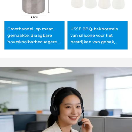
Groothandel, op maat
USSE BBQ-bakborstels
gemaakte, draagbare
van silicone voor het
houtskoolbarbecuegereedschapsset
bestrijken van gebak,
voor buitengebruik,
koken, grillen,
complete barbecue- en
barbecueën, bakken,
grillaccessoires,
banket, olie, honing en
duurzame en
saus
herbruikbare
gebruiksvoorwerpen,
barbecuevorken