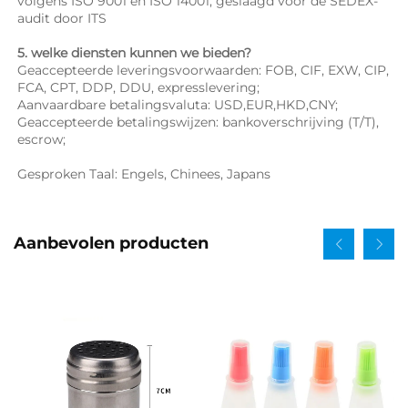
volgens ISO 9001 en ISO 14001; geslaagd voor de SEDEX-
audit door ITS 
5. welke diensten kunnen we bieden? 
Geaccepteerde leveringsvoorwaarden: FOB, CIF, EXW, CIP, 
FCA, CPT, DDP, DDU, expresslevering; 
Aanvaardbare betalingsvaluta: USD,EUR,HKD,CNY; 
Geaccepteerde betalingswijzen: bankoverschrijving (T/T), 
escrow; 
Gesproken Taal: Engels, Chinees, Japans   
Aanbevolen producten