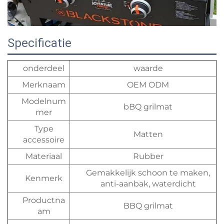
Specificatie
onderdeel
waarde
Merknaam
OEM ODM
Modelnum
bBQ grilmat
mer
Type
Matten
accessoire
Materiaal
Rubber
Gemakkelijk schoon te maken,
Kenmerk
anti-aanbak, waterdicht
Productna
BBQ grilmat
am