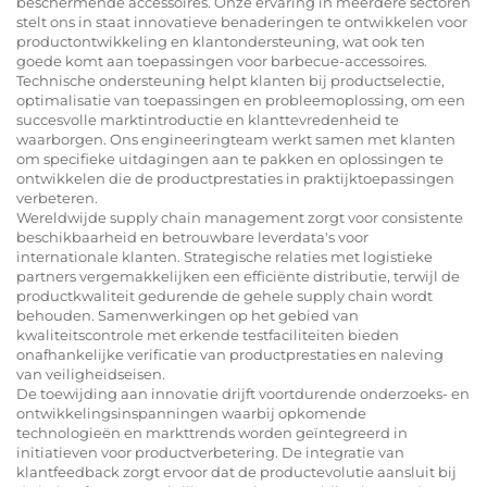
beschermende accessoires. Onze ervaring in meerdere sectoren
stelt ons in staat innovatieve benaderingen te ontwikkelen voor
productontwikkeling en klantondersteuning, wat ook ten
goede komt aan toepassingen voor barbecue-accessoires.
Technische ondersteuning helpt klanten bij productselectie,
optimalisatie van toepassingen en probleemoplossing, om een
succesvolle marktintroductie en klanttevredenheid te
waarborgen. Ons engineeringteam werkt samen met klanten
om specifieke uitdagingen aan te pakken en oplossingen te
ontwikkelen die de productprestaties in praktijktoepassingen
verbeteren.
Wereldwijde supply chain management zorgt voor consistente
beschikbaarheid en betrouwbare leverdata's voor
internationale klanten. Strategische relaties met logistieke
partners vergemakkelijken een efficiënte distributie, terwijl de
productkwaliteit gedurende de gehele supply chain wordt
behouden. Samenwerkingen op het gebied van
kwaliteitscontrole met erkende testfaciliteiten bieden
onafhankelijke verificatie van productprestaties en naleving
van veiligheidseisen.
De toewijding aan innovatie drijft voortdurende onderzoeks- en
ontwikkelingsinspanningen waarbij opkomende
technologieën en markttrends worden geïntegreerd in
initiatieven voor productverbetering. De integratie van
klantfeedback zorgt ervoor dat de productevolutie aansluit bij