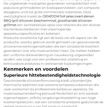
De uitgebreide maatopties garanderen compatibiliteit met
populaire grillmodellen en kookoppervlakken, van compacte
draagbare units tot grote commerciële installaties. Deze
veelzijdigheid maakt de
OEM/ODM hot sales zwart stenen
BBQ-grill siliconen beschermmat, groothandel siliconen
grillmat
een aantrekkelijke optie voor retailers die een diverse
klantenbasis bedienen met uiteenlopende
apparatuurspecificaties en kokeisen.
Productie-excellentie ligt aan de basis van elk aspect van de
productie, waarbij gebruik wordt gemaakt van geavanceerde
siliconenverwerkingsmethoden die een consistente kwaliteit
garanderen over alle maatvarianten heen. De matten hebben
een uniforme dikteverdeling en nauwkeurig uitgesneden
randen, wat zorgt voor een professionele uitstraling en
betrouwbare prestaties in veeleisende kookomgevingen.
Kenmerken en voordelen
Superieure hittebestendigheidstechnologie
Geavanceerde siliconenformulering biedt uitzonderlijke
thermische stabiliteit over extreme temperatuurbereiken die
vaak voorkomen bij professionele barbecue-operaties. De
materiaalsamenstelling behoudt flexibiliteit en anti-aanbak-
eigenschappen, zelfs bij langdurige blootstelling aan hoge
kooktemperaturen, wat een consistente prestatie gedurende de
gehele levenscyclus van het product waarborgt.