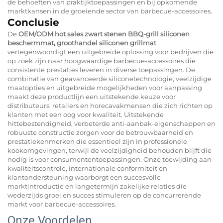
de behoeften van praktijktoepassingen en bij opkomende
marktkansen in de groeiende sector van barbecue-accessoires.
Conclusie
De
OEM/ODM hot sales zwart stenen BBQ-grill siliconen
beschermmat, groothandel siliconen grillmat
vertegenwoordigt een uitgebreide oplossing voor bedrijven die
op zoek zijn naar hoogwaardige barbecue-accessoires die
consistente prestaties leveren in diverse toepassingen. De
combinatie van geavanceerde siliconetechnologie, veelzijdige
maatopties en uitgebreide mogelijkheden voor aanpassing
maakt deze productlijn een uitstekende keuze voor
distributeurs, retailers en horecavakmensen die zich richten op
klanten met een oog voor kwaliteit. Uitstekende
hittebestendigheid, verbeterde anti-aanbak-eigenschappen en
robuuste constructie zorgen voor de betrouwbaarheid en
prestatiekenmerken die essentieel zijn in professionele
kookomgevingen, terwijl de veelzijdigheid behouden blijft die
nodig is voor consumententoepassingen. Onze toewijding aan
kwaliteitscontrole, internationale conformiteit en
klantondersteuning waarborgt een succesvolle
marktintroductie en langetermijn zakelijke relaties die
wederzijds groei en succes stimuleren op de concurrerende
markt voor barbecue-accessoires.
Onze Voordelen