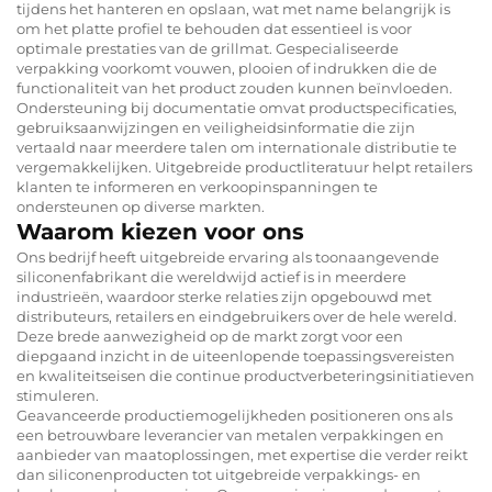
tijdens het hanteren en opslaan, wat met name belangrijk is
om het platte profiel te behouden dat essentieel is voor
optimale prestaties van de grillmat. Gespecialiseerde
verpakking voorkomt vouwen, plooien of indrukken die de
functionaliteit van het product zouden kunnen beïnvloeden.
Ondersteuning bij documentatie omvat productspecificaties,
gebruiksaanwijzingen en veiligheidsinformatie die zijn
vertaald naar meerdere talen om internationale distributie te
vergemakkelijken. Uitgebreide productliteratuur helpt retailers
klanten te informeren en verkoopinspanningen te
ondersteunen op diverse markten.
Waarom kiezen voor ons
Ons bedrijf heeft uitgebreide ervaring als toonaangevende
siliconenfabrikant die wereldwijd actief is in meerdere
industrieën, waardoor sterke relaties zijn opgebouwd met
distributeurs, retailers en eindgebruikers over de hele wereld.
Deze brede aanwezigheid op de markt zorgt voor een
diepgaand inzicht in de uiteenlopende toepassingsvereisten
en kwaliteitseisen die continue productverbeteringsinitiatieven
stimuleren.
Geavanceerde productiemogelijkheden positioneren ons als
een betrouwbare leverancier van metalen verpakkingen en
aanbieder van maatoplossingen, met expertise die verder reikt
dan siliconenproducten tot uitgebreide verpakkings- en