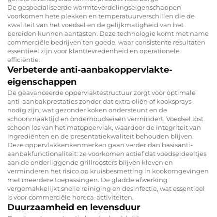
De gespecialiseerde warmteverdelingseigenschappen
voorkomen hete plekken en temperatuurverschillen die de
kwaliteit van het voedsel en de gelijkmatigheid van het
bereiden kunnen aantasten. Deze technologie komt met name
commerciële bedrijven ten goede, waar consistente resultaten
essentieel zijn voor klanttevredenheid en operationele
efficiëntie.
Verbeterde anti-aanbakoppervlakte-
eigenschappen
De geavanceerde oppervlaktestructuur zorgt voor optimale
anti-aanbakprestaties zonder dat extra oliën of kooksprays
nodig zijn, wat gezonder koken ondersteunt en de
schoonmaaktijd en onderhoudseisen vermindert. Voedsel lost
schoon los van het matoppervlak, waardoor de integriteit van
ingrediënten en de presentatiekwaliteit behouden blijven.
Deze oppervlakkenkenmerken gaan verder dan basisanti-
aanbakfunctionaliteit: ze voorkomen actief dat voedseldeeltjes
aan de onderliggende grillroosters blijven kleven en
verminderen het risico op kruisbesmetting in kookomgevingen
met meerdere toepassingen. De gladde afwerking
vergemakkelijkt snelle reiniging en desinfectie, wat essentieel
is voor commerciële horeca-activiteiten.
Duurzaamheid en levensduur