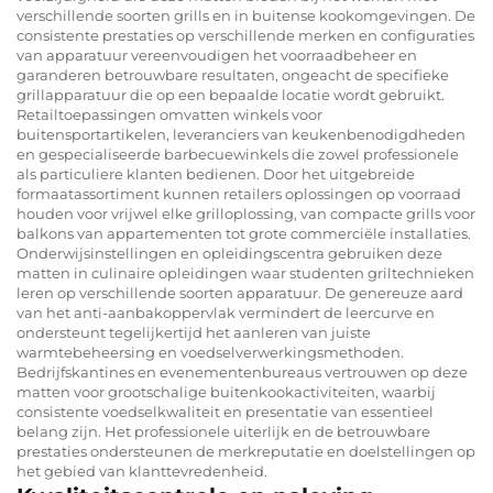
verschillende soorten grills en in buitense kookomgevingen. De
consistente prestaties op verschillende merken en configuraties
van apparatuur vereenvoudigen het voorraadbeheer en
garanderen betrouwbare resultaten, ongeacht de specifieke
grillapparatuur die op een bepaalde locatie wordt gebruikt.
Retailtoepassingen omvatten winkels voor
buitensportartikelen, leveranciers van keukenbenodigdheden
en gespecialiseerde barbecuewinkels die zowel professionele
als particuliere klanten bedienen. Door het uitgebreide
formaatassortiment kunnen retailers oplossingen op voorraad
houden voor vrijwel elke grilloplossing, van compacte grills voor
balkons van appartementen tot grote commerciële installaties.
Onderwijsinstellingen en opleidingscentra gebruiken deze
matten in culinaire opleidingen waar studenten griltechnieken
leren op verschillende soorten apparatuur. De genereuze aard
van het anti-aanbakoppervlak vermindert de leercurve en
ondersteunt tegelijkertijd het aanleren van juiste
warmtebeheersing en voedselverwerkingsmethoden.
Bedrijfskantines en evenementenbureaus vertrouwen op deze
matten voor grootschalige buitenkookactiviteiten, waarbij
consistente voedselkwaliteit en presentatie van essentieel
belang zijn. Het professionele uiterlijk en de betrouwbare
prestaties ondersteunen de merkreputatie en doelstellingen op
het gebied van klanttevredenheid.