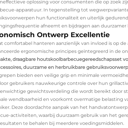
neffectieve oplossing voor consumenten die op zoek zij
rbecue-apparatuur. In tegenstelling tot wegwerpvari
iksvoorwerpen hun functionaliteit en uiterlijk geduren
ngingsfrequentie afneemt en bijdragen aan duurzamer
onomisch Ontwerp Excellentie
 comfortabel hanteren aanzienlijk van invloed is op de 
nceerde ergonomische principes geïntegreerd in de o
kte, draagbare houtskoolbarbecuegereedschapsset voo
accessoires, duurzame en herbruikbare gebruiksvoorwe
repen bieden een veilige grip en minimale vermoeidhei
oor gebruikers nauwkeurige controle over hun grillact
enwichtige gewichtsverdeling die wordt bereikt door str
ale wendbaarheid en voorkomt overmatige belasting va
iker. Deze doordachte aanpak van het handvatontwerp is
cue-activiteiten, waarbij duurzaam gebruik van het ger
esultaten te behalen bij meerdere voedingsmiddelen.