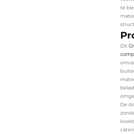
te bi
mater
struc
Pr
Dit
Gr
compl
omvat
buite
mater
belas
omge
De dr
zonde
kookt
cater