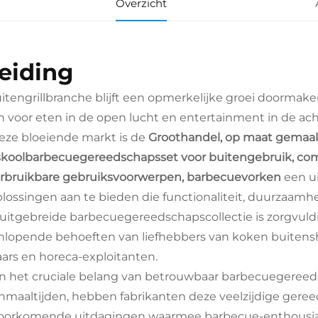
Overzicht
leiding
itengrillbranche blijft een opmerkelijke groei doorma
n voor eten in de open lucht en entertainment in de acht
eze bloeiende markt is de
Groothandel, op maat gemaak
koolbarbecuegereedschapsset voor buitengebruik, comp
rbruikbare gebruiksvoorwerpen, barbecuevorken
een u
oplossingen aan te bieden die functionaliteit, duurzaamh
uitgebreide barbecuegereedschapscollectie is zorgvul
nlopende behoeften van liefhebbers van koken buitenshu
aars en horeca-exploitanten.
n het cruciale belang van betrouwbaar barbecuegereeds
nmaaltijden, hebben fabrikanten deze veelzijdige ger
oorkomende uitdagingen waarmee barbecue-enthousias