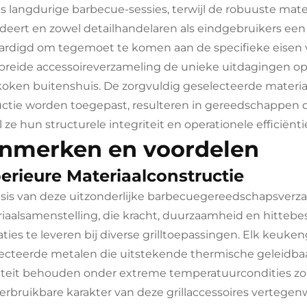
ns langdurige barbecue-sessies, terwijl de robuuste mat
deert en zowel detailhandelaren als eindgebruikers een
ardigd om tegemoet te komen aan de specifieke eisen van
breide accessoireverzameling de unieke uitdagingen o
koken buitenshuis. De zorgvuldig geselecteerde materia
ctie worden toegepast, resulteren in gereedschappen d
l ze hun structurele integriteit en operationele efficiënt
nmerken en voordelen
erieure Materiaalconstructie
sis van deze uitzonderlijke barbecuegereedschapsverzam
iaalsamenstelling, die kracht, duurzaamheid en hitte
aties te leveren bij diverse grilltoepassingen. Elk keuken
ecteerde metalen die uitstekende thermische geleidbaar
liteit behouden onder extreme temperatuurcondities zoa
erbruikbare karakter van deze grillaccessoires vertege