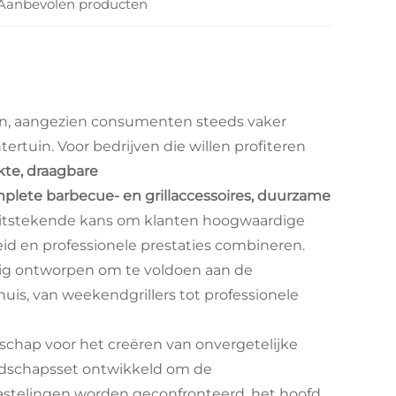
Aanbevolen producten
ken, aangezien consumenten steeds vaker
ertuin. Voor bedrijven die willen profiteren
te, draagbare
lete barbecue- en grillaccessoires, duurzame
itstekende kans om klanten hoogwaardige
eid en professionele prestaties combineren.
dig ontworpen om te voldoen aan de
is, van weekendgrillers tot professionele
chap voor het creëren van onvergetelijke
eedschapsset ontwikkeld om de
telingen worden geconfronteerd, het hoofd