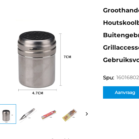
Groothand
Houtskool
Buitengebr
Grillacces
Gebruiksv
16016802
Spu:
Aanvraag