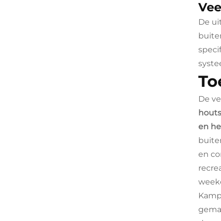
Vee
De ui
buite
speci
syste
To
De ve
houts
en he
buite
en co
recre
weeke
Kampe
gemak