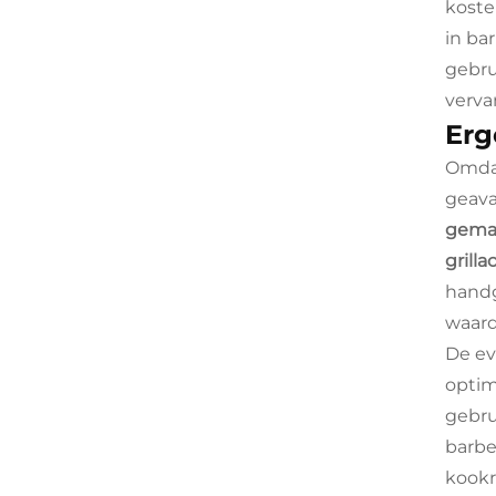
koste
in ba
gebru
verva
Erg
Omdat
geava
gemaa
grill
handg
waard
De ev
optim
gebru
barbe
kookr