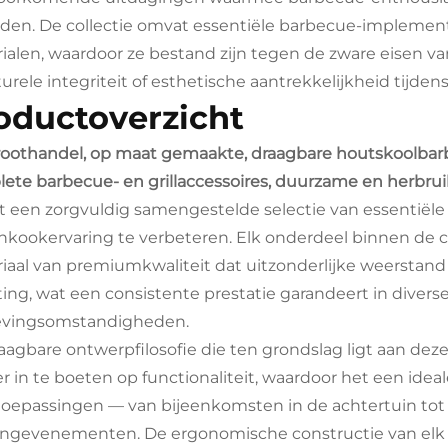
eden. De collectie omvat essentiële barbecue-implement
ialen, waardoor ze bestand zijn tegen de zware eisen
turele integriteit of esthetische aantrekkelijkheid tijden
oductoverzicht
oothandel, op maat gemaakte, draagbare houtskoolbar
ete barbecue- en grillaccessoires, duurzame en herbr
 een zorgvuldig samengestelde selectie van essentië
nkookervaring te verbeteren. Elk onderdeel binnen de c
iaal van premiumkwaliteit dat uitzonderlijke weerstand
ting, wat een consistente prestatie garandeert in divers
vingsomstandigheden.
aagbare ontwerpfilosofie die ten grondslag ligt aan 
r in te boeten op functionaliteit, waardoor het een ideal
oepassingen — van bijeenkomsten in de achtertuin tot
ingevenementen. De ergonomische constructie van elk 