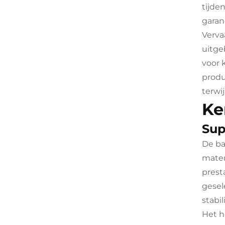
tijde
garan
Verva
uitge
voor 
produ
terwij
Ke
Sup
De ba
mater
prest
gesel
stabi
Het h