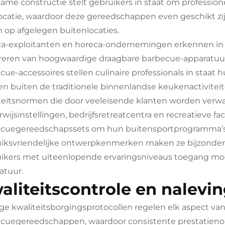
ame constructie stelt gebruikers in staat om profession
ocatie, waardoor deze gereedschappen even geschikt zijn
 op afgelegen buitenlocaties.
a-exploitanten en horeca-ondernemingen erkennen in
reren van hoogwaardige draagbare barbecue-apparatuu
cue-accessoires stellen culinaire professionals in staat
en buiten de traditionele binnenlandse keukenactiviteit
teitsnormen die door veeleisende klanten worden verwa
wijsinstellingen, bedrijfsretreatcentra en recreatieve fa
cuegereedschapssets om hun buitensportprogramma’s 
iksvriendelijke ontwerpkenmerken maken ze bijzonde
ikers met uiteenlopende ervaringsniveaus toegang m
atuur.
aliteitscontrole en nalevi
ge kwaliteitsborgingsprotocollen regelen elk aspect van 
cuegereedschappen, waardoor consistente prestatien