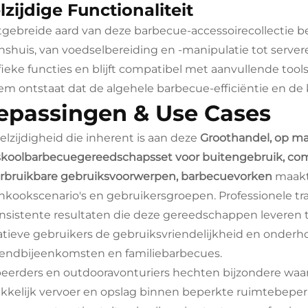
lzijdige Functionaliteit
tgebreide aard van deze barbecue-accessoirecollectie bes
nshuis, van voedselbereiding en -manipulatie tot serve
fieke functies en blijft compatibel met aanvullende to
em ontstaat dat de algehele barbecue-efficiëntie en de k
epassingen & Use Cases
elzijdigheid die inherent is aan deze
Groothandel, op m
koolbarbecuegereedschapsset voor buitengebruik, comp
rbruikbare gebruiksvoorwerpen, barbecuevorken
maakt
nkookscenario's en gebruikersgroepen. Professionele tr
nsistente resultaten die deze gereedschappen leveren t
atieve gebruikers de gebruiksvriendelijkheid en onderho
ndbijeenkomsten en familiebarbecues.
erders en outdooravonturiers hechten bijzondere waar
kelijk vervoer en opslag binnen beperkte ruimtebeper