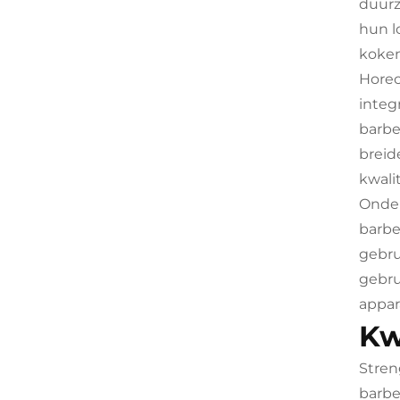
duurz
hun l
koken
Horec
integ
barbe
breid
kwali
Onder
barbe
gebru
gebru
appar
Kw
Stren
barbe