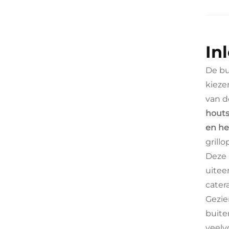
In
De bu
kieze
van d
houts
en he
grill
Deze 
uitee
cater
Gezie
buite
veelv