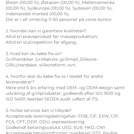
Østen (00,00 %), Østasien (00,00 %), Mellemamerika 
(00,00 %), Sydeuropa (00,00 %), Sydasien (00,00 %), 
indenlandsk marked (00,00 %). 
Der er i alt omkring 11-50 personer på vores kontor. 
2. hvordan kan vi garantere kvaliteten? 
Altid en prøveprodukt før masseproduktion; 
Altid en slutinspektion før afgang; 
3. hvad kan du købe fra os? 
Grillhandsker 
,
Grillbørste 
,
grillmad 
,Silikone-
GRILLhandsker, 
silikoneform, ovn. 
4. hvorfor skal du købe fra os i stedet for andre 
leverandører? 
Mere end 6 års erfaring med OEM- og ODM-design samt 
udvikling af grillprodukter; godkendt efter ISO 9001 og 
ISO 14001; bestået SEDEX-audit udført af ITS. 
5. hvilke services kan vi tilbyde? 
Accepterede leveringsbetingelser: FOB, CIF, EXW, CIP, 
FCA, CPT, DDP, DDU, expresslevering; 
Godkendt betalingsvaluta: USD, EUR, HKD, CNY 
Accepterede betalingsformer: overførsel (T/T), PayPal, 