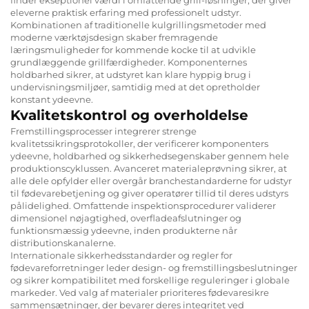
eleverne praktisk erfaring med professionelt udstyr.
Kombinationen af traditionelle kulgrillingsmetoder med
moderne værktøjsdesign skaber fremragende
læringsmuligheder for kommende kocke til at udvikle
grundlæggende grillfærdigheder. Komponenternes
holdbarhed sikrer, at udstyret kan klare hyppig brug i
undervisningsmiljøer, samtidig med at det opretholder
konstant ydeevne.
Kvalitetskontrol og overholdelse
Fremstillingsprocesser integrerer strenge
kvalitetssikringsprotokoller, der verificerer komponenters
ydeevne, holdbarhed og sikkerhedsegenskaber gennem hele
produktionscyklussen. Avanceret materialeprøvning sikrer, at
alle dele opfylder eller overgår branchestandarderne for udstyr
til fødevarebetjening og giver operatører tillid til deres udstyrs
pålidelighed. Omfattende inspektionsprocedurer validerer
dimensionel nøjagtighed, overfladeafslutninger og
funktionsmæssig ydeevne, inden produkterne når
distributionskanalerne.
Internationale sikkerhedsstandarder og regler for
fødevareforretninger leder design- og fremstillingsbeslutninger
og sikrer kompatibilitet med forskellige reguleringer i globale
markeder. Ved valg af materialer prioriteres fødevaresikre
sammensætninger, der bevarer deres integritet ved