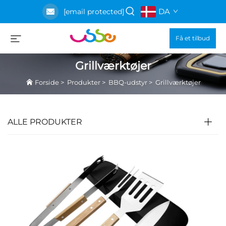
DA
[email protected]
Få et tilbud
Grillværktøjer
Forside
>
Produkter
>
BBQ-udstyr
>
Grillværktøjer
ALLE PRODUKTER