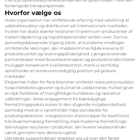
forlængede transportperiode.
Hvorfor vælge os
Vores organisation har omfattende erfaring med udvikling af
udekokkeudstyr og distribution på internationale markeder,
hvilket har skabt stærke relationer til premium-producenter af
metalindpakning og logistikspecialister verden over. Denne
samarbejdsbaserede tilgang sikrer, at kunderne modtager
omfattende løsninger, der imødekommer både kravene til
produktkvalitet og leveringspålidelighed. Længerevarende
partnerskaber med råvareleverandører og produktionsfaciliteter
muliggør konsekvent kvalitetskontrol, mens vi samtidig
opretholder en konkurrencedygtig position på globale
markeder.
Ekspertise inden for flere brancher omfatter restaurationsudstyr,
hospilitetsforbrugsvarer og kulinarisk uddannelse, hvilket giver
en dyb forståelse af mangfoldige kundekrav og operative
udfordringer. Vores engagement for bæredygtige
fremstillingspraksis svarer til den stigende miljøbevidsthed,
samtidig med at vi opretholder høje standarder for
produktpræstation. Integrationen af principper for traditionel
håndværksmæssig fremstilling med moderne fremstillings-
teknologier resulterer i produkter, der leverer ekstraordinær
værdi gennem hele deres brugstid.
Udvidede supportydelser strækker sig ud over den første