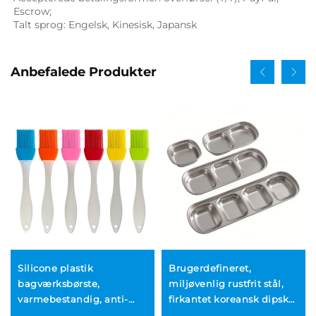
Escrow; 
Talt sprog: Engelsk, Kinesisk, Japansk   
Anbefalede Produkter
Silicone plastik
Brugerdefineret,
bagværksbørste,
miljøvenlig rustfrit stål,
varmebestandig, anti-
firkantet koreansk dipskål
sædende, høj kvalitet til
til BBQ, hot pot og kød til