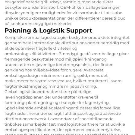
brugerdefinerede grilludstyr, samtidig med at de sikrer
beskyttelse under transport. OEM-blikemballageløsninger
tilbyder yderligere muligheder for virksomheder til at skabe
unikke produktpræsentationer, der differentierer deres tilbud
på konkurrencedygtige markeder.
Pakning & Logistik Support
Komplekse emballagestrategier beskytter produktets integritet
gennem hele internationale distributionskæder, samtidig med
at de optimerer fragteffektiviteten og
omkostningseffektiviteten. Bæredygtige dåseemballager giver
fremragende beskyttelse mod miljøpåvirkninger og
understøtter miljøvenlige forretningspraksis, der finder
genklang hos miljøbevidste forbrugere. Avanceret
emballagedesign minimerer rumlig spild, mens det
maksimerer beskyttelsesniveauet, hvilket resulterer i lavere
fragtomkostninger og mindre miljøpåvirkning.
Global logistikkoordination sikrer pålidelige
leveringstidsplaner, der understøtter kravene til
forretningsplanlægning og strategier for lagerstyring.
Specialiserede emballageløsninger tilpasser sig forskellige
fragtmåder, herunder sefragt, lufttransport og jordbaserede
distributionsnetværk. Leverandører af specialtilpassede
tinbokse samarbejder tæt med logistikpartnere for at udvikle
emballagespecifikationer, der optimerer containernyttelse,
mens produktbeskyttelsesstandarderne opretholdes i hele den