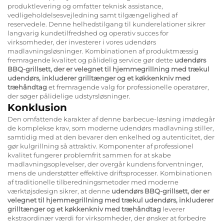
produktlevering og omfatter teknisk assistance,
vedligeholdelsesvejledning samt tilgængelighed af
reservedele. Denne helhedstilgang til kunderelationer sikrer
langvarig kundetilfredshed og operativ succes for
virksomheder, der investerer i vores udendørs
madlavningsløsninger. Kombinationen af produktmæssig
fremragende kvalitet og pålidelig service gør dette
udendørs
BBQ-grillsett, der er velegnet til hjemmegrillning med trækul
udendørs, inkluderer grilltænger og et køkkenkniv med
træhåndtag
et fremragende valg for professionelle operatører,
der søger pålidelige udstyrsløsninger.
Konklusion
Den omfattende karakter af denne barbecue-løsning imødegår
de komplekse krav, som moderne udendørs madlavning stiller,
samtidig med at den bevarer den enkelhed og autenticitet, der
gør kulgrillning så attraktiv. Komponenter af professionel
kvalitet fungerer problemfrit sammen for at skabe
madlavningsoplevelser, der overgår kundens forventninger,
mens de understøtter effektive driftsprocesser. Kombinationen
af traditionelle tilberedningsmetoder med moderne
værktøjsdesign sikrer, at denne
udendørs BBQ-grillsett, der er
velegnet til hjemmegrillning med trækul udendørs, inkluderer
grilltænger og et køkkenkniv med træhåndtag
leverer
ekstraordinær værdi for virksomheder, der ønsker at forbedre