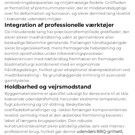
omkostningsbesparelser og miljømæssige fordele. Grillfladen
er fremstillet af premiummaterialer, der er modstandsdygtige
over for deformation og korrosion, og sikrer dermed lang levetid
i krævende udendørs miljøer.
Integration af professionelle værktøjer
De inkluderede tang har præcisionsfremstillede grebflader, der
sikrer sikker madhåndtering uden at gennembore eller
beskadige følsomme genstande. Forlænget håndtagslængde
sikrer brugersikkerhed, mens fremragende hebeløsning og
kontrol opretholdes under tilberedningsprocesser.
Køkkenkniven med træhåndtag fremhæver en fremragende
bladmetallurgi kombineret med en ergonomisk
håndtagsdesign, hvilket giver ekseptionel skærepræstation ved
madtilberedning – fra grundlæggende trimning til avanceret
garnitydelse.
Holdbarhed og vejrsmodstand
Byggematerialerne er specifikt udvalgt for deres evne til at tåle
krævende udendørsforhold, herunder ekstreme temperaturer,
fugt påvirkning og UV-stråling. Beskyttende
overfladebehandlinger og -lakker forlænger komponenternes
levetid, samtidig med at den æstetiske fremtoning bevares i
løbet af længere brugsperioder. Den robuste
konstruktionskvalitet sikrer pålidelig ydelse, selv ved intensiv
professionel brug, hvilket gør denne
udendørs BBQ-grillsett,