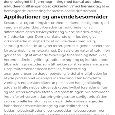
der er velegnet til hjemmegrillning med trækul udendørs,
inkluderer grilltænger og et køkkenkniv med træhåndtag
til en
fremragende investering for professionelle driftsforhold.
Applikationer og anvendelsesområder
Restaurant- og cateringvirksomheder erkender i stigende grad
værdien af udendørs tilberedningsmuligheder for at
differentiere deres serviceydelser og skabe mindesværdige
måltidserfaringer. Denne omfattende grill-løsning giver
virksomheder mulighed for at udvide deres menuvalg,
samtidig med at de udnytter forbrugernes stigende præference
for autentisk, flammekogt mad. Den alsidige natur af kulgrillen
gør det muligt at anvende forskellige tilberedningsteknikker,
herunder direkte grillning, indirekte røgning og kombinerede
tilberedningsmetoder, som tiltrækker sofistikerede smagssans.
Hospitalitetssteder såsom hoteller, feriecentre og
arrangementcentre drager betydelig fordel af muligheden for
at yde professionel udendørs madlavning. Den komplette
værktøjssæts karakter sikrer, at personalet har øjeblikkelig
adgang til alle nødvendige redskaber, hvilket forenkler driften
og reducerer kompleksiteten ved opsætningen. Virksomheder
inden for erhvervsmadudbringning sætter særligt pris på den
professionelle fremtoning og de pålidelige ydeevneger, der
forbedrer deres serviceimage og kundetilfredshed.
Uddannelsesinstitutioner og kogeuddannelsesprogrammer
finder ekseptionel værdi i omfattende grill-løsninger, der giver