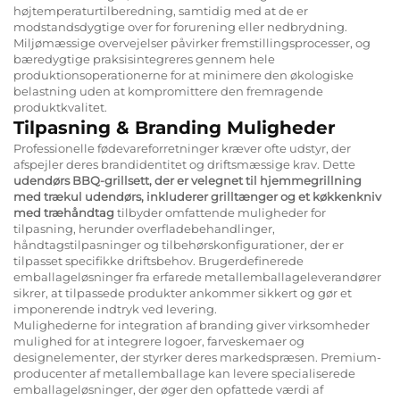
højtemperaturtilberedning, samtidig med at de er
modstandsdygtige over for forurening eller nedbrydning.
Miljømæssige overvejelser påvirker fremstillingsprocesser, og
bæredygtige praksisintegreres gennem hele
produktionsoperationerne for at minimere den økologiske
belastning uden at kompromittere den fremragende
produktkvalitet.
Tilpasning & Branding Muligheder
Professionelle fødevareforretninger kræver ofte udstyr, der
afspejler deres brandidentitet og driftsmæssige krav. Dette
udendørs BBQ-grillsett, der er velegnet til hjemmegrillning
med trækul udendørs, inkluderer grilltænger og et køkkenkniv
med træhåndtag
tilbyder omfattende muligheder for
tilpasning, herunder overfladebehandlinger,
håndtagstilpasninger og tilbehørskonfigurationer, der er
tilpasset specifikke driftsbehov. Brugerdefinerede
emballageløsninger fra erfarede metallemballageleverandører
sikrer, at tilpassede produkter ankommer sikkert og gør et
imponerende indtryk ved levering.
Mulighederne for integration af branding giver virksomheder
mulighed for at integrere logoer, farveskemaer og
designelementer, der styrker deres markedspræsen. Premium-
producenter af metallemballage kan levere specialiserede
emballageløsninger, der øger den opfattede værdi af