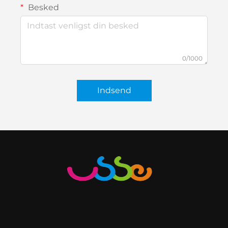
Besked
0/1000
Indsend