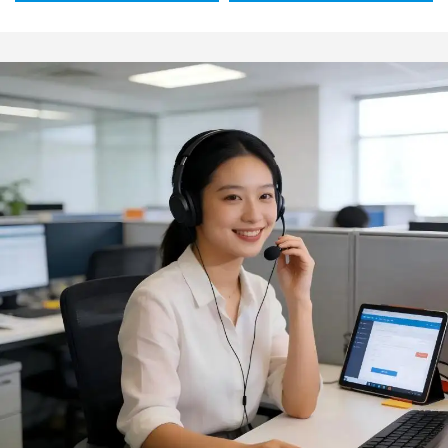
kulgrill og
hjemmebrug –
madtilberedning – til
minimalistisk design, sovs
påføring af saucer i
– 100 stk.
køkkenet