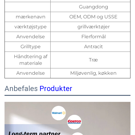
Guangdong
mærkenavn
OEM, ODM og USSE
værktøjstype
grillværktøjer
Anvendelse
Flerformål
Grilltype
Antracit
Håndtering af
Træ
materiale
Anvendelse
Miljøvenlig, køkken
Anbefales
Produkter