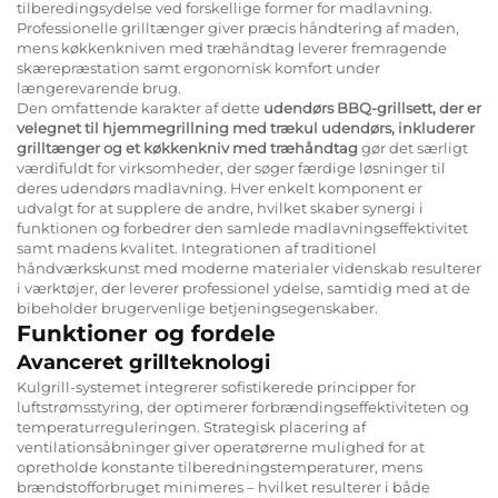
tilberedingsydelse ved forskellige former for madlavning.
Professionelle grilltænger giver præcis håndtering af maden,
mens køkkenkniven med træhåndtag leverer fremragende
skærepræstation samt ergonomisk komfort under
længerevarende brug.
Den omfattende karakter af dette
udendørs BBQ-grillsett, der er
velegnet til hjemmegrillning med trækul udendørs, inkluderer
grilltænger og et køkkenkniv med træhåndtag
gør det særligt
værdifuldt for virksomheder, der søger færdige løsninger til
deres udendørs madlavning. Hver enkelt komponent er
udvalgt for at supplere de andre, hvilket skaber synergi i
funktionen og forbedrer den samlede madlavningseffektivitet
samt madens kvalitet. Integrationen af traditionel
håndværkskunst med moderne materialer videnskab resulterer
i værktøjer, der leverer professionel ydelse, samtidig med at de
bibeholder brugervenlige betjeningsegenskaber.
Funktioner og fordele
Avanceret grillteknologi
Kulgrill-systemet integrerer sofistikerede principper for
luftstrømsstyring, der optimerer forbrændingseffektiviteten og
temperaturreguleringen. Strategisk placering af
ventilationsåbninger giver operatørerne mulighed for at
opretholde konstante tilberedningstemperaturer, mens
brændstofforbruget minimeres – hvilket resulterer i både