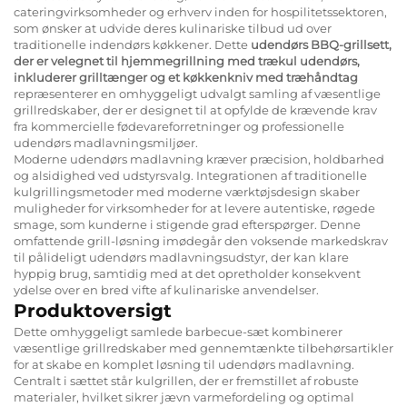
cateringvirksomheder og erhverv inden for hospilitetssektoren,
som ønsker at udvide deres kulinariske tilbud ud over
traditionelle indendørs køkkener. Dette
udendørs BBQ-grillsett,
der er velegnet til hjemmegrillning med trækul udendørs,
inkluderer grilltænger og et køkkenkniv med træhåndtag
repræsenterer en omhyggeligt udvalgt samling af væsentlige
grillredskaber, der er designet til at opfylde de krævende krav
fra kommercielle fødevareforretninger og professionelle
udendørs madlavningsmiljøer.
Moderne udendørs madlavning kræver præcision, holdbarhed
og alsidighed ved udstyrsvalg. Integrationen af traditionelle
kulgrillingsmetoder med moderne værktøjsdesign skaber
muligheder for virksomheder for at levere autentiske, røgede
smage, som kunderne i stigende grad efterspørger. Denne
omfattende grill-løsning imødegår den voksende markedskrav
til pålideligt udendørs madlavningsudstyr, der kan klare
hyppig brug, samtidig med at det opretholder konsekvent
ydelse over en bred vifte af kulinariske anvendelser.
Produktoversigt
Dette omhyggeligt samlede barbecue-sæt kombinerer
væsentlige grillredskaber med gennemtænkte tilbehørsartikler
for at skabe en komplet løsning til udendørs madlavning.
Centralt i sættet står kulgrillen, der er fremstillet af robuste
materialer, hvilket sikrer jævn varmefordeling og optimal