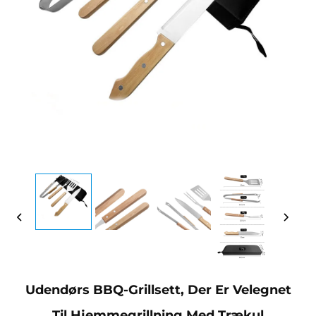
Udendørs BBQ-Grillsett, Der Er Velegnet
Til Hjemmegrillning Med Trækul