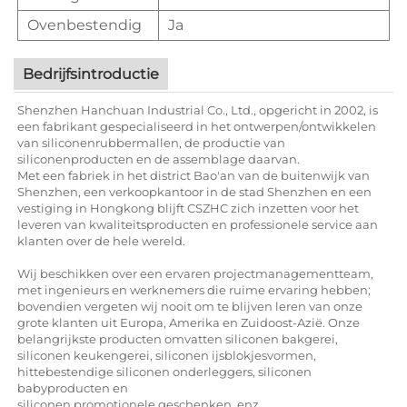
Ovenbestendig
Ja
Bedrijfsintroductie
Shenzhen Hanchuan Industrial Co., Ltd., opgericht in 2002, is
een fabrikant gespecialiseerd in het ontwerpen/ontwikkelen
van siliconenrubbermallen, de productie van
siliconenproducten en de assemblage daarvan.
Met een fabriek in het district Bao'an van de buitenwijk van
Shenzhen, een verkoopkantoor in de stad Shenzhen en een
vestiging in Hongkong blijft CSZHC zich inzetten voor het
leveren van kwaliteitsproducten en professionele service aan
klanten over de hele wereld.
Wij beschikken over een ervaren projectmanagementteam,
met ingenieurs en werknemers die ruime ervaring hebben;
bovendien vergeten wij nooit om te blijven leren van onze
grote klanten uit Europa, Amerika en Zuidoost-Azië. Onze
belangrijkste producten omvatten siliconen bakgerei,
siliconen keukengerei, siliconen ijsblokjesvormen,
hittebestendige siliconen onderleggers, siliconen
babyproducten en
siliconen promotionele geschenken, enz.