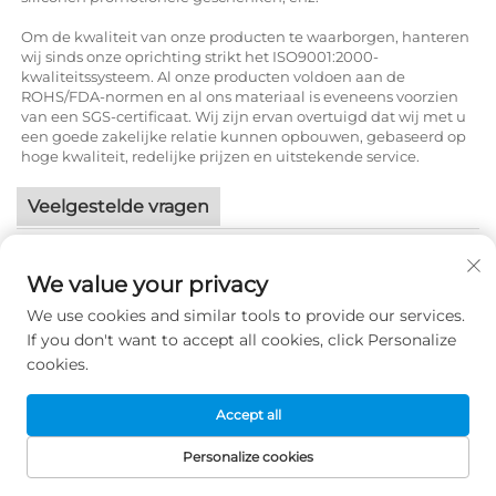
Om de kwaliteit van onze producten te waarborgen, hanteren
wij sinds onze oprichting strikt het ISO9001:2000-
kwaliteitssysteem. Al onze producten voldoen aan de
ROHS/FDA-normen en al ons materiaal is eveneens voorzien
van een SGS-certificaat. Wij zijn ervan overtuigd dat wij met u
een goede zakelijke relatie kunnen opbouwen, gebaseerd op
hoge kwaliteit, redelijke prijzen en uitstekende service.
Veelgestelde vragen
1. wie zijn wij?
Wij zijn gevestigd in Guangdong, China, en zijn actief sinds
We value your privacy
2002. Onze afzetgebieden zijn Noord-Amerika (40,00%), West-
Europa (30,00%), Noord-Europa (10,00%), Oost-Europa
We use cookies and similar tools to provide our services.
(10,00%), Zuid-Azië (1,00%), Oost-Azië (1,00%), Zuid-Amerika
If you don't want to accept all cookies, click Personalize
(1,00%), Oceanië (1,00%), Zuid-Europa (1,00%), Midden-Amerika
cookies.
(1,00%), Afrika (1,00%), de binnenlandse markt (1,00%), het
Midden-Oosten (1,00%) en Zuidoost-Azië (1,00%). Ons kantoor
telt in totaal ongeveer 51–100 medewerkers.
Accept all
2. hoe kunnen we de kwaliteit waarborgen?
Personalize cookies
Altijd een pre-productie monster vóór massa productie;
STARTPAGINA
PRODUCTEN
E-MAIL
TEL
Altijd eindinspectie vóór verzending;