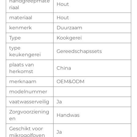
handgreepmate
Hout
riaal
materiaal
Hout
kenmerk
Duurzaam
Type
Kookgerei
type
Gereedschapssets
keukengerei
plaats van
China
herkomst
merknaam
OEM&ODM
modelnummer
vaatwasserveilig
Ja
Zorgvoorziening
Handwas
en
Geschikt voor
Ja
mikrogolfoven