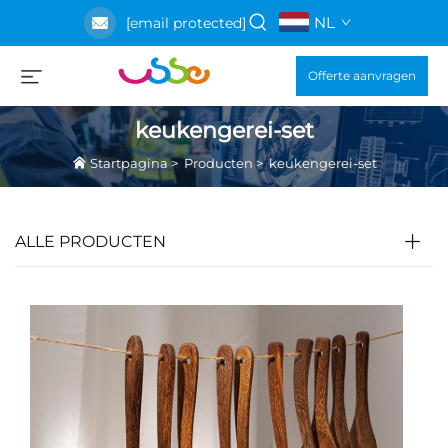
NL
[email protected]
Offerte aanvragen
keukengerei-set
Startpagina
>
Producten
>
keukengerei-set
ALLE PRODUCTEN