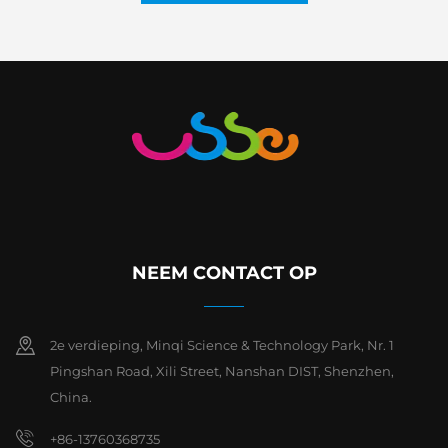
NEEM CONTACT OP
2e verdieping, Minqi Science & Technology Park, Nr. 1
Pingshan Road, Xili Street, Nanshan DIST, Shenzhen,
China.
+86-13760368735