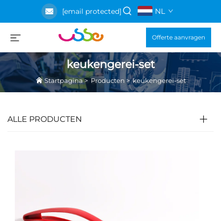
NL
[email protected]
Offerte aanvragen
keukengerei-set
Startpagina
>
Producten
>
keukengerei-set
ALLE PRODUCTEN