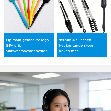
Op maat gemaakte logo,
set van 4 siliconen
BPA-vrij,
keukentangen voor
vaatwasmachinebestendig,
koken met
duurzaam, anti-slip
siliconenpunten, anti-
siliconen keukengerei-
aanbakbare BBQ- en
set, BBQ-olieborstel,
grilltangen voor koken /
kleurrijk
voedselforke