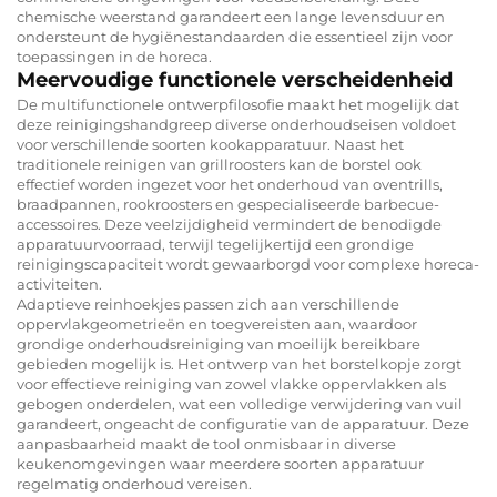
chemische weerstand garandeert een lange levensduur en
ondersteunt de hygiënestandaarden die essentieel zijn voor
toepassingen in de horeca.
Meervoudige functionele verscheidenheid
De multifunctionele ontwerpfilosofie maakt het mogelijk dat
deze reinigingshandgreep diverse onderhoudseisen voldoet
voor verschillende soorten kookapparatuur. Naast het
traditionele reinigen van grillroosters kan de borstel ook
effectief worden ingezet voor het onderhoud van oventrills,
braadpannen, rookroosters en gespecialiseerde barbecue-
accessoires. Deze veelzijdigheid vermindert de benodigde
apparatuurvoorraad, terwijl tegelijkertijd een grondige
reinigingscapaciteit wordt gewaarborgd voor complexe horeca-
activiteiten.
Adaptieve reinhoekjes passen zich aan verschillende
oppervlakgeometrieën en toegvereisten aan, waardoor
grondige onderhoudsreiniging van moeilijk bereikbare
gebieden mogelijk is. Het ontwerp van het borstelkopje zorgt
voor effectieve reiniging van zowel vlakke oppervlakken als
gebogen onderdelen, wat een volledige verwijdering van vuil
garandeert, ongeacht de configuratie van de apparatuur. Deze
aanpasbaarheid maakt de tool onmisbaar in diverse
keukenomgevingen waar meerdere soorten apparatuur
regelmatig onderhoud vereisen.