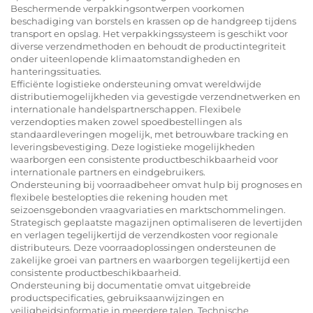
Beschermende verpakkingsontwerpen voorkomen
beschadiging van borstels en krassen op de handgreep tijdens
transport en opslag. Het verpakkingssysteem is geschikt voor
diverse verzendmethoden en behoudt de productintegriteit
onder uiteenlopende klimaatomstandigheden en
hanteringssituaties.
Efficiënte logistieke ondersteuning omvat wereldwijde
distributiemogelijkheden via gevestigde verzendnetwerken en
internationale handelspartnerschappen. Flexibele
verzendopties maken zowel spoedbestellingen als
standaardleveringen mogelijk, met betrouwbare tracking en
leveringsbevestiging. Deze logistieke mogelijkheden
waarborgen een consistente productbeschikbaarheid voor
internationale partners en eindgebruikers.
Ondersteuning bij voorraadbeheer omvat hulp bij prognoses en
flexibele bestelopties die rekening houden met
seizoensgebonden vraagvariaties en marktschommelingen.
Strategisch geplaatste magazijnen optimaliseren de levertijden
en verlagen tegelijkertijd de verzendkosten voor regionale
distributeurs. Deze voorraadoplossingen ondersteunen de
zakelijke groei van partners en waarborgen tegelijkertijd een
consistente productbeschikbaarheid.
Ondersteuning bij documentatie omvat uitgebreide
productspecificaties, gebruiksaanwijzingen en
veiligheidsinformatie in meerdere talen. Technische