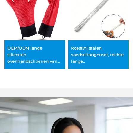
OEM/ODM lange
Roestvrijstalen
siliconen
voedseltangenset, rechte
ovenhandschoenen van
lange
voedselkwaliteit,
keukenvoedseltangens,
duurzame
BBQ-tangen
hittebestendige en
antislip BBQ-
grillhandschoenen