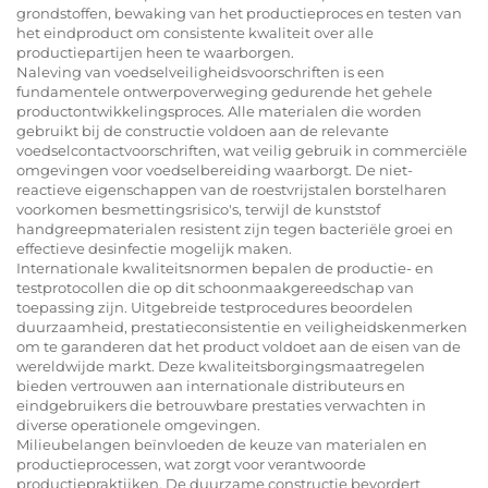
grondstoffen, bewaking van het productieproces en testen van
het eindproduct om consistente kwaliteit over alle
productiepartijen heen te waarborgen.
Naleving van voedselveiligheidsvoorschriften is een
fundamentele ontwerpoverweging gedurende het gehele
productontwikkelingsproces. Alle materialen die worden
gebruikt bij de constructie voldoen aan de relevante
voedselcontactvoorschriften, wat veilig gebruik in commerciële
omgevingen voor voedselbereiding waarborgt. De niet-
reactieve eigenschappen van de roestvrijstalen borstelharen
voorkomen besmettingsrisico's, terwijl de kunststof
handgreepmaterialen resistent zijn tegen bacteriële groei en
effectieve desinfectie mogelijk maken.
Internationale kwaliteitsnormen bepalen de productie- en
testprotocollen die op dit schoonmaakgereedschap van
toepassing zijn. Uitgebreide testprocedures beoordelen
duurzaamheid, prestatieconsistentie en veiligheidskenmerken
om te garanderen dat het product voldoet aan de eisen van de
wereldwijde markt. Deze kwaliteitsborgingsmaatregelen
bieden vertrouwen aan internationale distributeurs en
eindgebruikers die betrouwbare prestaties verwachten in
diverse operationele omgevingen.
Milieubelangen beïnvloeden de keuze van materialen en
productieprocessen, wat zorgt voor verantwoorde
productiepraktijken. De duurzame constructie bevordert