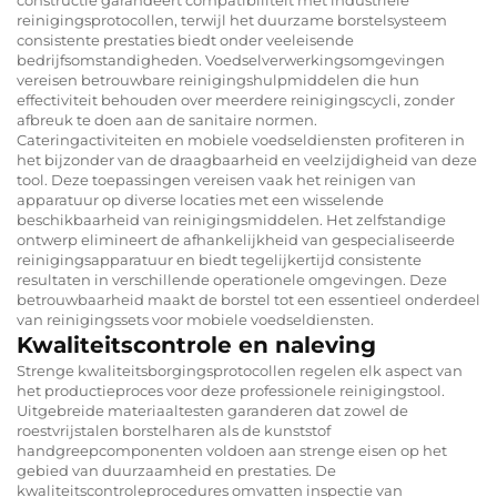
constructie garandeert compatibiliteit met industriële
reinigingsprotocollen, terwijl het duurzame borstelsysteem
consistente prestaties biedt onder veeleisende
bedrijfsomstandigheden. Voedselverwerkingsomgevingen
vereisen betrouwbare reinigingshulpmiddelen die hun
effectiviteit behouden over meerdere reinigingscycli, zonder
afbreuk te doen aan de sanitaire normen.
Cateringactiviteiten en mobiele voedseldiensten profiteren in
het bijzonder van de draagbaarheid en veelzijdigheid van deze
tool. Deze toepassingen vereisen vaak het reinigen van
apparatuur op diverse locaties met een wisselende
beschikbaarheid van reinigingsmiddelen. Het zelfstandige
ontwerp elimineert de afhankelijkheid van gespecialiseerde
reinigingsapparatuur en biedt tegelijkertijd consistente
resultaten in verschillende operationele omgevingen. Deze
betrouwbaarheid maakt de borstel tot een essentieel onderdeel
van reinigingssets voor mobiele voedseldiensten.
Kwaliteitscontrole en naleving
Strenge kwaliteitsborgingsprotocollen regelen elk aspect van
het productieproces voor deze professionele reinigingstool.
Uitgebreide materiaaltesten garanderen dat zowel de
roestvrijstalen borstelharen als de kunststof
handgreepcomponenten voldoen aan strenge eisen op het
gebied van duurzaamheid en prestaties. De
kwaliteitscontroleprocedures omvatten inspectie van