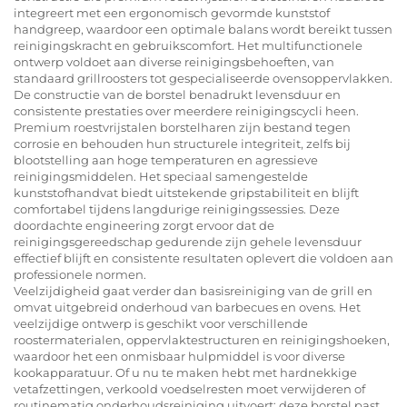
integreert met een ergonomisch gevormde kunststof
handgreep, waardoor een optimale balans wordt bereikt tussen
reinigingskracht en gebruikscomfort. Het multifunctionele
ontwerp voldoet aan diverse reinigingsbehoeften, van
standaard grillroosters tot gespecialiseerde ovensoppervlakken.
De constructie van de borstel benadrukt levensduur en
consistente prestaties over meerdere reinigingscycli heen.
Premium roestvrijstalen borstelharen zijn bestand tegen
corrosie en behouden hun structurele integriteit, zelfs bij
blootstelling aan hoge temperaturen en agressieve
reinigingsmiddelen. Het speciaal samengestelde
kunststofhandvat biedt uitstekende gripstabiliteit en blijft
comfortabel tijdens langdurige reinigingssessies. Deze
doordachte engineering zorgt ervoor dat de
reinigingsgereedschap gedurende zijn gehele levensduur
effectief blijft en consistente resultaten oplevert die voldoen aan
professionele normen.
Veelzijdigheid gaat verder dan basisreiniging van de grill en
omvat uitgebreid onderhoud van barbecues en ovens. Het
veelzijdige ontwerp is geschikt voor verschillende
roostermaterialen, oppervlaktestructuren en reinigingshoeken,
waardoor het een onmisbaar hulpmiddel is voor diverse
kookapparatuur. Of u nu te maken hebt met hardnekkige
vetafzettingen, verkoold voedselresten moet verwijderen of
routinematig onderhoudsreiniging uitvoert: deze borstel past