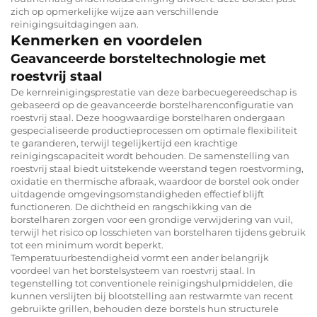
zich op opmerkelijke wijze aan verschillende
reinigingsuitdagingen aan.
Kenmerken en voordelen
Geavanceerde borsteltechnologie met
roestvrij staal
De kernreinigingsprestatie van deze barbecuegereedschap is
gebaseerd op de geavanceerde borstelharenconfiguratie van
roestvrij staal. Deze hoogwaardige borstelharen ondergaan
gespecialiseerde productieprocessen om optimale flexibiliteit
te garanderen, terwijl tegelijkertijd een krachtige
reinigingscapaciteit wordt behouden. De samenstelling van
roestvrij staal biedt uitstekende weerstand tegen roestvorming,
oxidatie en thermische afbraak, waardoor de borstel ook onder
uitdagende omgevingsomstandigheden effectief blijft
functioneren. De dichtheid en rangschikking van de
borstelharen zorgen voor een grondige verwijdering van vuil,
terwijl het risico op losschieten van borstelharen tijdens gebruik
tot een minimum wordt beperkt.
Temperatuurbestendigheid vormt een ander belangrijk
voordeel van het borstelsysteem van roestvrij staal. In
tegenstelling tot conventionele reinigingshulpmiddelen, die
kunnen verslijten bij blootstelling aan restwarmte van recent
gebruikte grillen, behouden deze borstels hun structurele