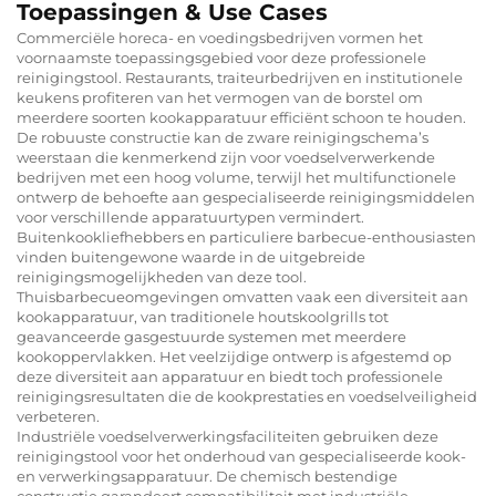
Toepassingen & Use Cases
Commerciële horeca- en voedingsbedrijven vormen het
voornaamste toepassingsgebied voor deze professionele
reinigingstool. Restaurants, traiteurbedrijven en institutionele
keukens profiteren van het vermogen van de borstel om
meerdere soorten kookapparatuur efficiënt schoon te houden.
De robuuste constructie kan de zware reinigingschema’s
weerstaan die kenmerkend zijn voor voedselverwerkende
bedrijven met een hoog volume, terwijl het multifunctionele
ontwerp de behoefte aan gespecialiseerde reinigingsmiddelen
voor verschillende apparatuurtypen vermindert.
Buitenkookliefhebbers en particuliere barbecue-enthousiasten
vinden buitengewone waarde in de uitgebreide
reinigingsmogelijkheden van deze tool.
Thuisbarbecueomgevingen omvatten vaak een diversiteit aan
kookapparatuur, van traditionele houtskoolgrills tot
geavanceerde gasgestuurde systemen met meerdere
kookoppervlakken. Het veelzijdige ontwerp is afgestemd op
deze diversiteit aan apparatuur en biedt toch professionele
reinigingsresultaten die de kookprestaties en voedselveiligheid
verbeteren.
Industriële voedselverwerkingsfaciliteiten gebruiken deze
reinigingstool voor het onderhoud van gespecialiseerde kook-
en verwerkingsapparatuur. De chemisch bestendige