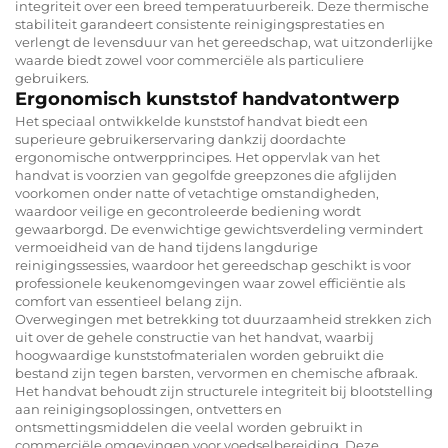
integriteit over een breed temperatuurbereik. Deze thermische
stabiliteit garandeert consistente reinigingsprestaties en
verlengt de levensduur van het gereedschap, wat uitzonderlijke
waarde biedt zowel voor commerciële als particuliere
gebruikers.
Ergonomisch kunststof handvatontwerp
Het speciaal ontwikkelde kunststof handvat biedt een
superieure gebruikerservaring dankzij doordachte
ergonomische ontwerpprincipes. Het oppervlak van het
handvat is voorzien van gegolfde greepzones die afglijden
voorkomen onder natte of vetachtige omstandigheden,
waardoor veilige en gecontroleerde bediening wordt
gewaarborgd. De evenwichtige gewichtsverdeling vermindert
vermoeidheid van de hand tijdens langdurige
reinigingssessies, waardoor het gereedschap geschikt is voor
professionele keukenomgevingen waar zowel efficiëntie als
comfort van essentieel belang zijn.
Overwegingen met betrekking tot duurzaamheid strekken zich
uit over de gehele constructie van het handvat, waarbij
hoogwaardige kunststofmaterialen worden gebruikt die
bestand zijn tegen barsten, vervormen en chemische afbraak.
Het handvat behoudt zijn structurele integriteit bij blootstelling
aan reinigingsoplossingen, ontvetters en
ontsmettingsmiddelen die veelal worden gebruikt in
commerciële omgevingen voor voedselbereiding. Deze