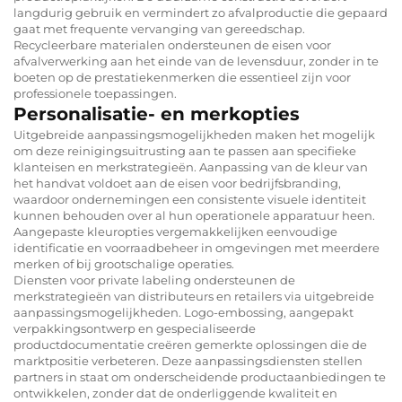
langdurig gebruik en vermindert zo afvalproductie die gepaard
gaat met frequente vervanging van gereedschap.
Recycleerbare materialen ondersteunen de eisen voor
afvalverwerking aan het einde van de levensduur, zonder in te
boeten op de prestatiekenmerken die essentieel zijn voor
professionele toepassingen.
Personalisatie- en merkopties
Uitgebreide aanpassingsmogelijkheden maken het mogelijk
om deze reinigingsuitrusting aan te passen aan specifieke
klanteisen en merkstrategieën. Aanpassing van de kleur van
het handvat voldoet aan de eisen voor bedrijfsbranding,
waardoor ondernemingen een consistente visuele identiteit
kunnen behouden over al hun operationele apparatuur heen.
Aangepaste kleuropties vergemakkelijken eenvoudige
identificatie en voorraadbeheer in omgevingen met meerdere
merken of bij grootschalige operaties.
Diensten voor private labeling ondersteunen de
merkstrategieën van distributeurs en retailers via uitgebreide
aanpassingsmogelijkheden. Logo-embossing, aangepakt
verpakkingsontwerp en gespecialiseerde
productdocumentatie creëren gemerkte oplossingen die de
marktpositie verbeteren. Deze aanpassingsdiensten stellen
partners in staat om onderscheidende productaanbiedingen te
ontwikkelen, zonder dat de onderliggende kwaliteit en