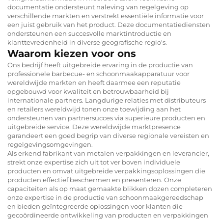
documentatie ondersteunt naleving van regelgeving op
verschillende markten en verstrekt essentiële informatie voor
een juist gebruik van het product. Deze documentatiediensten
ondersteunen een succesvolle marktintroductie en
klanttevredenheid in diverse geografische regio's.
Waarom kiezen voor ons
Ons bedrijf heeft uitgebreide ervaring in de productie van
professionele barbecue- en schoonmaakapparatuur voor
wereldwijde markten en heeft daarmee een reputatie
opgebouwd voor kwaliteit en betrouwbaarheid bij
internationale partners. Langdurige relaties met distributeurs
en retailers wereldwijd tonen onze toewijding aan het
ondersteunen van partnersucces via superieure producten en
uitgebreide service. Deze wereldwijde marktpresence
garandeert een goed begrip van diverse regionale vereisten en
regelgevingsomgevingen.
Als erkend
fabrikant van metalen verpakkingen
en leverancier,
strekt onze expertise zich uit tot ver boven individuele
producten en omvat uitgebreide verpakkingsoplossingen die
producten effectief beschermen en presenteren. Onze
capaciteiten als
op maat gemaakte blikken dozen
completeren
onze expertise in de productie van schoonmaakgereedschap
en bieden geïntegreerde oplossingen voor klanten die
gecoördineerde ontwikkeling van producten en verpakkingen