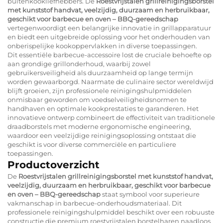
buitenkookliefhebbers. De
Roestvrijstalen grillreinigingsborstel
met kunststof handvat, veelzijdig, duurzaam en herbruikbaar,
geschikt voor barbecue en oven – BBQ-gereedschap
vertegenwoordigt een belangrijke innovatie in grillapparatuur
en biedt een uitgebreide oplossing voor het onderhouden van
onberispelijke kookoppervlakken in diverse toepassingen.
Dit essentiële barbecue-accessoire lost de cruciale behoefte op
aan grondige grillonderhoud, waarbij zowel
gebruikersveiligheid als duurzaamheid op lange termijn
worden gewaarborgd. Naarmate de culinaire sector wereldwijd
blijft groeien, zijn professionele reinigingshulpmiddelen
onmisbaar geworden om voedselveiligheidsnormen te
handhaven en optimale kookprestaties te garanderen. Het
innovatieve ontwerp combineert de effectiviteit van traditionele
draadborstels met moderne ergonomische engineering,
waardoor een veelzijdige reinigingsoplossing ontstaat die
geschikt is voor diverse commerciële en particuliere
toepassingen.
Productoverzicht
De
Roestvrijstalen grillreinigingsborstel met kunststof handvat,
veelzijdig, duurzaam en herbruikbaar, geschikt voor barbecue
en oven – BBQ-gereedschap
staat symbool voor superieure
vakmanschap in barbecue-onderhoudsmateriaal. Dit
professionele reinigingshulpmiddel beschikt over een robuuste
constructie die premium roestvrijstalen borstelharen naadloos