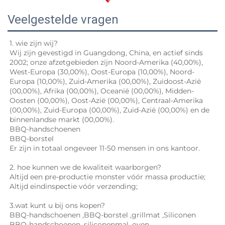
Veelgestelde vragen
1. wie zijn wij? 
Wij zijn gevestigd in Guangdong, China, en actief sinds 
2002; onze afzetgebieden zijn Noord-Amerika (40,00%), 
West-Europa (30,00%), Oost-Europa (10,00%), Noord-
Europa (10,00%), Zuid-Amerika (00,00%), Zuidoost-Azië 
(00,00%), Afrika (00,00%), Oceanië (00,00%), Midden-
Oosten (00,00%), Oost-Azië (00,00%), Centraal-Amerika 
(00,00%), Zuid-Europa (00,00%), Zuid-Azië (00,00%) en de 
binnenlandse markt (00,00%). 
BBQ-handschoenen 
BBQ-borstel 
Er zijn in totaal ongeveer 11-50 mensen in ons kantoor.   
2. hoe kunnen we de kwaliteit waarborgen? 
Altijd een pre-productie monster vóór massa productie; 
Altijd eindinspectie vóór verzending; 
3.wat kunt u bij ons kopen? 
BBQ-handschoenen 
,
BBQ-borstel 
,
grillmat 
,Siliconen 
BBQ-handschoenen, 
siliconenmal, oven. 