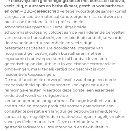
De
Roestvrijstalen grillreinigingsborstel met kunststof handvat,
veelzijdig, duurzaam en herbruikbaar, geschikt voor barbecue
en oven – BBQ-gereedschap
vertegenwoordigt de samenkomst
van geavanceerde materiaalkunde, ergonomisch ontwerp en
praktische functionaliteit in professionele
schoonmaakapparatuur. Deze uitgebreide
schoonmaakoplossing voldoet aan de veranderende behoeften
van moderne horecabedrijven en biedt uitzonderlijke waarde
door superieure duurzaamheid en veelzijdige
prestatiecapaciteiten. De doordachte integratie van
hoogwaardige roestvrijstalen borstelharen met een
ergonomisch ontworpen kunststof handvat levert een
gereedschap op dat uitblinkt in veeleisende commerciële
omgevingen, maar tegelijkertijd ook geschikt is voor
residentiële toepassingen.
De multifunctionele ontwerpfilosofie waarborgt een brede
toepasbaarheid op diverse soorten kookapparatuur en
reinigingsvereisten, waardoor deze borstel een essentieel
onderdeel wordt van uitgebreide
keukenonderhoudsprogramma's. De hoge kwaliteit van de
constructie en strenge productienormen garanderen een
consistente prestatie en langdurige betrouwbaarheid, terwijl
aanpassingsmogelijkheden maatoplossingen mogelijk maken
voor specifieke markteisen. Deze combinatie van
gestandaardiseerde uitmuntendheid en flexibiliteit in