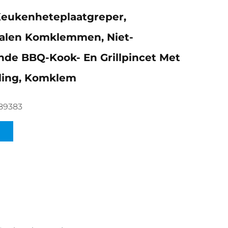
Keukenheteplaatgreper,
talen Komklemmen, Niet-
de BBQ-Kook- En Grillpincet Met
ling, Komklem
89383