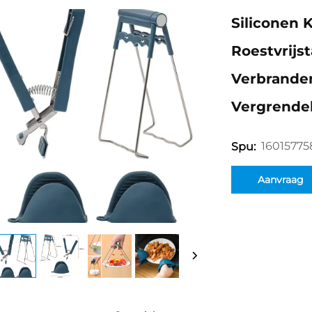
Siliconen 
Roestvrijs
Verbranden
Vergrende
16015775
Spu:
Aanvraag