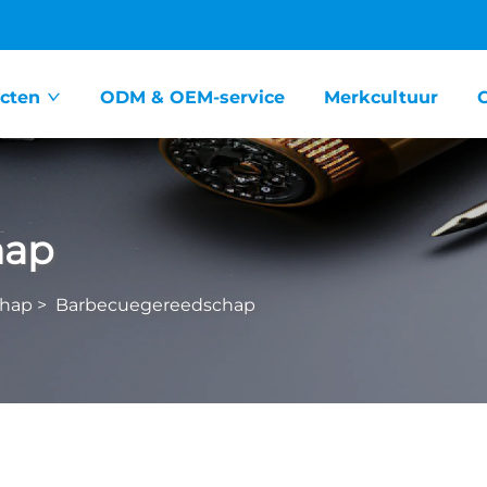
cten
ODM & OEM-service
Merkcultuur
hap
hap
>
Barbecuegereedschap