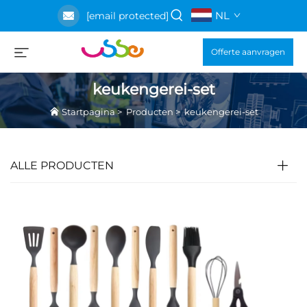
NL
[email protected]
Offerte aanvragen
keukengerei-set
Startpagina
>
Producten
>
keukengerei-set
ALLE PRODUCTEN