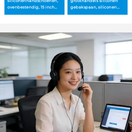
siliconenhandschoenen,
groothandels siliconen
ovenbestendig, 15 inch
gebakspaan, siliconen
extra lang,
broodbestrijkspaan voor
hittebestendig,
BBQ en bakken, DIY-
vaatwasmachinebestendig,
keukengerei voor koken
geschikt voor grillen,
koken en het vasthouden
van potten, siliconen
ovenhandschoenen met
gewatteerde afwerking