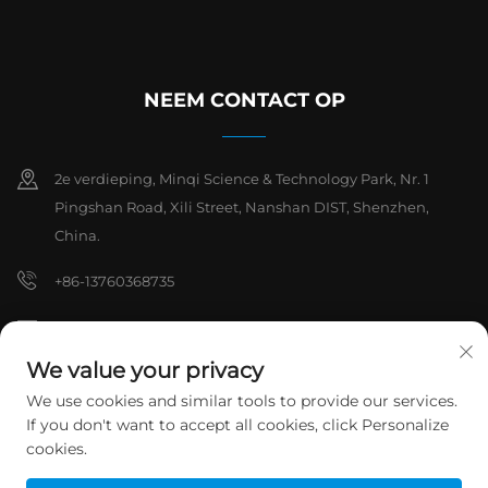
NEEM CONTACT OP
2e verdieping, Minqi Science & Technology Park, Nr. 1
Pingshan Road, Xili Street, Nanshan DIST, Shenzhen,
China.
+86-13760368735
[email protected]
We value your privacy
We use cookies and similar tools to provide our services.
Copyright © 2026 Shenzhen Hanchuan Industrial Co,.Ltd. Alle
If you don't want to accept all cookies, click Personalize
rechten voorbehouden.
Privacybeleid
cookies.