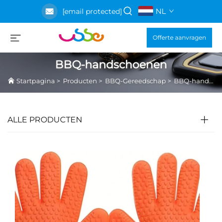
NL
[email protected]
Offerte aanvragen
BBQ-handschoenen
Startpagina
>
Producten
>
BBQ-Gereedschap
>
BBQ-handschoenen
ALLE PRODUCTEN