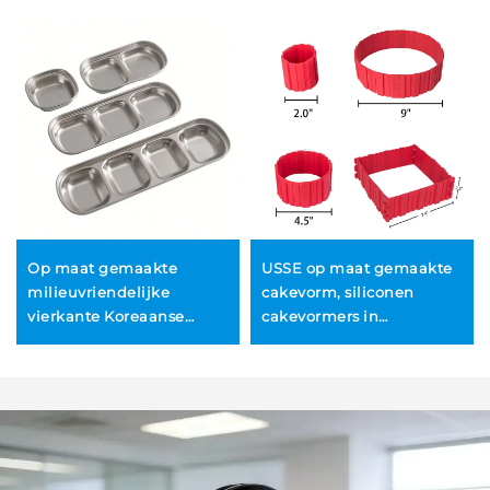
Op maat gemaakte
USSE op maat gemaakte
milieuvriendelijke
cakevorm, siliconen
vierkante Koreaanse
cakevormers in
dipbordjes van roestvrij
slangvorm, DIY-
staal voor BBQ, hotpot en
bakgereedschap in
vlees, geschikt voor
vierkante, rechthoekige,
thuisgebruik,
hartvormige en ronde
minimalistisch ontwerp,
cakevorm
saus, 100 stuks