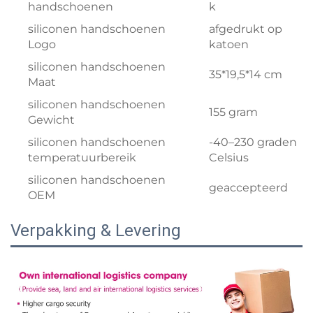
handschoenen
k
siliconen handschoenen
afgedrukt op
Logo
katoen
siliconen handschoenen
35*19,5*14 cm
Maat
siliconen handschoenen
155 gram
Gewicht
siliconen handschoenen
-40–230 graden
temperatuurbereik
Celsius
siliconen handschoenen
geaccepteerd
OEM
Verpakking & Levering