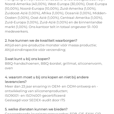
Noord-Amerika (40,00%), West-Europa (30,00%), Oost-Europa
(10,00%), Noord-Europa (10,00%), Zuid-Amerika (1,00%),
Zuidoost-Azië (1,00%), Afrika (1,00%), Oceanië (1,00%), Midden-
Oosten (1,00%), Oost-Azië (1,00%), Centraal-Amerika (1,00%),
Zuid-Europa (1,00%), Zuid-Azië (1,00%) en de binnenlandse
markt (1,00%). Ons kantoor telt in totaal ongeveer 51–100
medewerkers.
2. hoe kunnen we de kwaliteit waarborgen?
Altijd een pre-productie monster vóór massa productie;
Altijd eindinspectie vóór verzending;
3.wat kunt u bij ons kopen?
BBQ-handschoenen, BBQ-borstel, grillmat, siliconenvorm,
oven
4. waarom moet u bij ons kopen en niet bij andere
leveranciers?
Meer dan 23 jaar ervaring in OEM- en ODM-ontwerp en -
ontwikkeling van siliconenproducten;
ISO9001- en ISO14001-gecertificeerd
Geslaagd voor SEDEX-audit door ITS
5. welke diensten kunnen we bieden?
Geaccepteerde leveringsvoorwaarden: FOB, CIF, EXW, CIP,