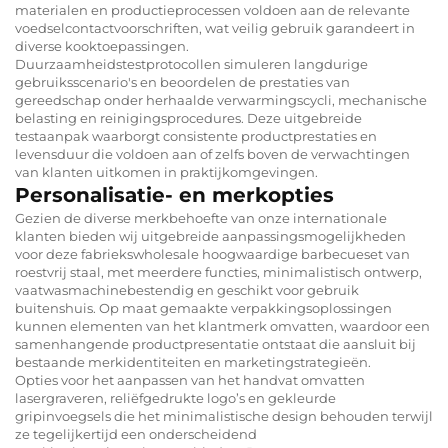
materialen en productieprocessen voldoen aan de relevante
voedselcontactvoorschriften, wat veilig gebruik garandeert in
diverse kooktoepassingen.
Duurzaamheidstestprotocollen simuleren langdurige
gebruiksscenario's en beoordelen de prestaties van
gereedschap onder herhaalde verwarmingscycli, mechanische
belasting en reinigingsprocedures. Deze uitgebreide
testaanpak waarborgt consistente productprestaties en
levensduur die voldoen aan of zelfs boven de verwachtingen
van klanten uitkomen in praktijkomgevingen.
Personalisatie- en merkopties
Gezien de diverse merkbehoefte van onze internationale
klanten bieden wij uitgebreide aanpassingsmogelijkheden
voor deze fabriekswholesale hoogwaardige barbecueset van
roestvrij staal, met meerdere functies, minimalistisch ontwerp,
vaatwasmachinebestendig en geschikt voor gebruik
buitenshuis. Op maat gemaakte verpakkingsoplossingen
kunnen elementen van het klantmerk omvatten, waardoor een
samenhangende productpresentatie ontstaat die aansluit bij
bestaande merkidentiteiten en marketingstrategieën.
Opties voor het aanpassen van het handvat omvatten
lasergraveren, reliëfgedrukte logo’s en gekleurde
gripinvoegsels die het minimalistische design behouden terwijl
ze tegelijkertijd een onderscheidend