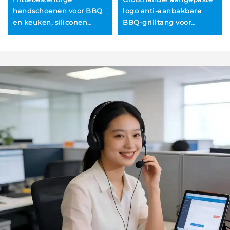
en,
handschoenen voor BBQ
logo anti-aanbakbare
en keuken, siliconen
BBQ-grilltang voor
ovenhandschoenen,
voedselbereiding in de
waterdicht en anti-slip,
keuken, siliconen tongs
panhandvat voor
met vergrendeling en
barbecue en koken
voetstuk