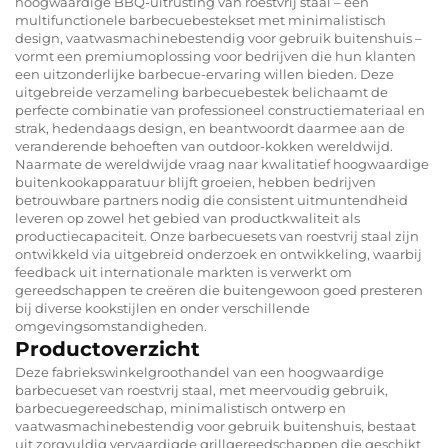
hoogwaardige BBQ-uitrusting van roestvrij staal – een
multifunctionele barbecuebestekset met minimalistisch
design, vaatwasmachinebestendig voor gebruik buitenshuis –
vormt een premiumoplossing voor bedrijven die hun klanten
een uitzonderlijke barbecue-ervaring willen bieden. Deze
uitgebreide verzameling barbecuebestek belichaamt de
perfecte combinatie van professioneel constructiemateriaal en
strak, hedendaags design, en beantwoordt daarmee aan de
veranderende behoeften van outdoor-kokken wereldwijd.
Naarmate de wereldwijde vraag naar kwalitatief hoogwaardige
buitenkookapparatuur blijft groeien, hebben bedrijven
betrouwbare partners nodig die consistent uitmuntendheid
leveren op zowel het gebied van productkwaliteit als
productiecapaciteit. Onze barbecuesets van roestvrij staal zijn
ontwikkeld via uitgebreid onderzoek en ontwikkeling, waarbij
feedback uit internationale markten is verwerkt om
gereedschappen te creëren die buitengewoon goed presteren
bij diverse kookstijlen en onder verschillende
omgevingsomstandigheden.
Productoverzicht
Deze fabriekswinkelgroothandel van een hoogwaardige
barbecueset van roestvrij staal, met meervoudig gebruik,
barbecuegereedschap, minimalistisch ontwerp en
vaatwasmachinebestendig voor gebruik buitenshuis, bestaat
uit zorgvuldig vervaardigde grillgereedschappen die geschikt