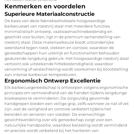
Kenmerken en voordelen
Superieure Materiaalconstructie
De basis van deze fabriekswholesale hoogwaardige
barbecueset van roestvrij staal met meerdere functies,
minimalistisch ontwerp, vaatwasmachinebestendig en
geschikt voor buiten, ligt in de premium samenstelling van
roestvrij staal. Deze materiaalkeuze biedt uitzonderlijke
weerstand tegen roest, vlekken en corrosie, waardoor de
gereedschappen hun uiterlijk en functionaliteit behouden
gedurende langdurig gebruik. Het hoogwaardige roestvrij staal
vertoont ook uitstekende hittebestendigheid, waardoor
vervorming of verslechtering wordt voorkomen bij blootstelling
aan intense barbecue-temperaturen.
Ergonomisch Ontwerp Excellentie
Elk barbecuegereedschap is ontworpen volgens ergonomische
principes om vermoeidheid van de handen tijdens langdurige
kooksessies te verminderen. De zorgvuldig gevormde
handgrepen bieden een veilige grip, zelfs wanneer ze nat of vet
zijn, wat de veiligheid en controle verbetert tijdens het
bereiden en serveren van voedsel. De evenwichtige
gewichtsverdeling over elk gereedschap zorgt voor een
natuurlijke handpositie, waardoor belasting wordt verminderd
en precisie wordt verbeterd bij het hanteren van