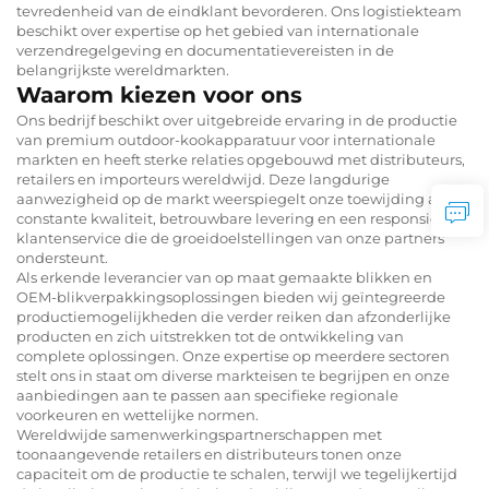
tevredenheid van de eindklant bevorderen. Ons logistiekteam
beschikt over expertise op het gebied van internationale
verzendregelgeving en documentatievereisten in de
belangrijkste wereldmarkten.
Waarom kiezen voor ons
Ons bedrijf beschikt over uitgebreide ervaring in de productie
van premium outdoor-kookapparatuur voor internationale
markten en heeft sterke relaties opgebouwd met distributeurs,
retailers en importeurs wereldwijd. Deze langdurige
aanwezigheid op de markt weerspiegelt onze toewijding aan
constante kwaliteit, betrouwbare levering en een responsieve
klantenservice die de groeidoelstellingen van onze partners
ondersteunt.
Als erkende leverancier van op maat gemaakte blikken en
OEM-blikverpakkingsoplossingen bieden wij geïntegreerde
productiemogelijkheden die verder reiken dan afzonderlijke
producten en zich uitstrekken tot de ontwikkeling van
complete oplossingen. Onze expertise op meerdere sectoren
stelt ons in staat om diverse markteisen te begrijpen en onze
aanbiedingen aan te passen aan specifieke regionale
voorkeuren en wettelijke normen.
Wereldwijde samenwerkingspartnerschappen met
toonaangevende retailers en distributeurs tonen onze
capaciteit om de productie te schalen, terwijl we tegelijkertijd