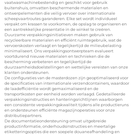
vaatwasmachinebestendig en geschikt voor gebruik
buitenshuis, omvatten beschermende materialen en
ontwerpelementen die veilig vervoer over internationale
scheepvaartroutes garanderen. Elke set wordt individueel
verpakt om krassen te voorkomen, de opslag te organiseren en
een aantrekkelijke presentatie in de winkel te creëren.
Duurzame verpakkingsinitiatieven maken gebruik van
recycleerbare materialen en efficiënt ruimtegebruik, wat de
vervoerskosten verlaagt en tegelijkertijd de milieubelasting
minimaliseert. Ons verpakkingsontwerpteam evalueert
voortdurend nieuwe materialen en technieken die de
bescherming verbeteren en tegelijkertijd de
duurzaamheidsdoelstellingen en wettelijke vereisten van onze
klanten ondersteunen.
De configuraties van de masterdozen zijn geoptimaliseerd voor
de specificaties van internationale verzendcontainers, waardoor
de laadefficiëntie wordt gemaximaliseerd en de
transportkosten per eenheid worden verlaagd. Gedetailleerde
verpakkingsinstructies en hanteringsrichtlijnen waarborgen
een consistente verpakkingskwaliteit tijdens alle productieruns
en ondersteunen efficiënte magazijnoperaties voor onze
distributiepartners.
De documentatieondersteuning omvat uitgebreide
productinformatie, onderhoudsinstructies en meertalige
etiketteringsopties die een soepele douaneafhandeling en