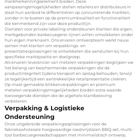
merkherkenningselement bieden. Deze
aanpassingsmogelijkheden stellen retailers en distributeurs in
staat hun aanbod te differentiëren op concurrerende markten,
zonder in te boeten op de premiumkwaliteit en functionaliteit
die kenmerkend zijn voor deze productlijn.
Diensten voor private labeling ondersteunen klanten die eigen,
merkgebonden barbecuegerei-lijnen willen ontwikkelen onder
hun eigen merknaam. Ons ervaren ontwerpteam werkt nauw
samen met klanten om verpakkings- en
presentatieoplossingen te ontwikkelen die aansluiten bij hun
specifieke marktpositie en doelgroep.
Als ervaren leverancier van metalen verpakkingen begrijpen we
het belang van beschermende verpakkingen die de
productintegriteit tijdens transport en opslag behouden, terwijl
ze tegelijkertijd een aantrekkelijke retailpresentatie creëren.
Op maat gemaakte blikkenverpakkingen en premium
metalen verpakkingsmogelijkheden bieden extra waarde
toevoegende diensten die de algehele klantbeleving
verbeteren.
Verpakking & Logistieke
Ondersteuning
Onze uitgebreide verpakkingsoplossingen voor de
fabriekswholesale hoogwaardige roestvrijstalen BBQ-set, multi-
tool barbecuegereedschappen met minimalistisch ontwerp,