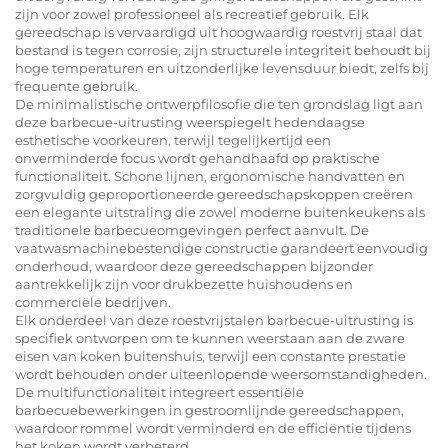
zijn voor zowel professioneel als recreatief gebruik. Elk
gereedschap is vervaardigd uit hoogwaardig roestvrij staal dat
bestand is tegen corrosie, zijn structurele integriteit behoudt bij
hoge temperaturen en uitzonderlijke levensduur biedt, zelfs bij
frequente gebruik.
De minimalistische ontwerpfilosofie die ten grondslag ligt aan
deze barbecue-uitrusting weerspiegelt hedendaagse
esthetische voorkeuren, terwijl tegelijkertijd een
onverminderde focus wordt gehandhaafd op praktische
functionaliteit. Schone lijnen, ergonomische handvatten en
zorgvuldig geproportioneerde gereedschapskoppen creëren
een elegante uitstraling die zowel moderne buitenkeukens als
traditionele barbecueomgevingen perfect aanvult. De
vaatwasmachinebestendige constructie garandeert eenvoudig
onderhoud, waardoor deze gereedschappen bijzonder
aantrekkelijk zijn voor drukbezette huishoudens en
commerciële bedrijven.
Elk onderdeel van deze roestvrijstalen barbecue-uitrusting is
specifiek ontworpen om te kunnen weerstaan aan de zware
eisen van koken buitenshuis, terwijl een constante prestatie
wordt behouden onder uiteenlopende weersomstandigheden.
De multifunctionaliteit integreert essentiële
barbecuebewerkingen in gestroomlijnde gereedschappen,
waardoor rommel wordt verminderd en de efficiëntie tijdens
het koken wordt verbeterd.