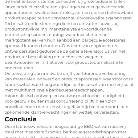
de kwaliteitsconsistentie behouden bij grote orderaantallen.
Onze productiefaciliteiten zijn uitgerust met geavanceerde
apparatuur en kwaliteitscontrolesystemen die een betrouwbare
productiecapaciteit en consistente uitvoerkwaliteit garanderen.
Technische ondersteuningsdiensten omvatten advies bij
productontwikkeling, marktanalyse en voortdurende
partnerschapsondersteuning, waardoor klanten het
marktpotentieel van hun aanbod aan barbecue-accessoires
optimaal kunnen benutten. Ons team van engineers en
ontwerpers staat gedurende de gehele levenscyclus van het
product ter beschikking om technische vragen te
beantwoorden en initiatieven voor productoptimalisatie te
ondersteunen.
De toewijding aan innovatie drijft voortdurende verbetering
van materialen, ontwerp en productieprocessen, waardoor onze
fabriekswholesale hoogwaardige barbecueset van roestvrij staal
met multifunctionele barbecuegereedschappen,
minimalistisch ontwerp en vaatwasmachinebestendigheid
voor gebruik buitenshuis concurrerend blijft in een zich
ontwikkelende markt, terwijl tegelijkertijd voldaan wordt aan
opkomende klantverwachtingen en wettelijke vereisten.
Conclusie
Deze fabriekswholesale hoogwaardige BBQ-set van roestvrij
staal met meerdere functies, barbecuegereedschappen met
een minimalistisch ontwerp en vaatwasmachinebestendig voor