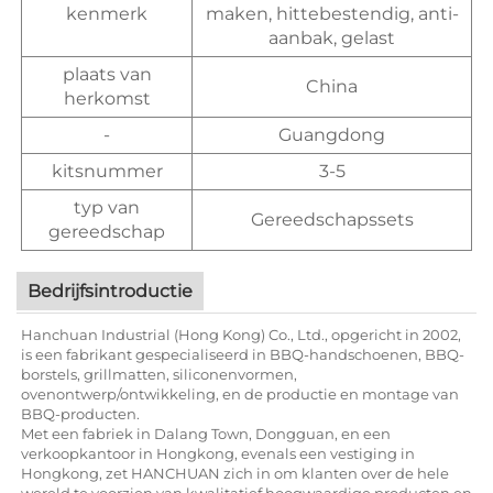
kenmerk
maken, hittebestendig, anti-
aanbak, gelast
plaats van
China
herkomst
-
Guangdong
kitsnummer
3-5
typ van
Gereedschapssets
gereedschap
Bedrijfsintroductie
Hanchuan Industrial (Hong Kong) Co., Ltd., opgericht in 2002,
is een fabrikant gespecialiseerd in BBQ-handschoenen, BBQ-
borstels, grillmatten, siliconenvormen,
ovenontwerp/ontwikkeling, en de productie en montage van
BBQ-producten.
Met een fabriek in Dalang Town, Dongguan, en een
verkoopkantoor in Hongkong, evenals een vestiging in
Hongkong, zet HANCHUAN zich in om klanten over de hele
wereld te voorzien van kwalitatief hoogwaardige producten en