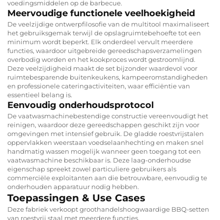
voedingsmiddelen op de barbecue.
Meervoudige functionele veelhoekigheid
De veelzijdige ontwerpfilosofie van de multitool maximaliseert
het gebruiksgemak terwijl de opslagruimtebehoefte tot een
minimum wordt beperkt. Elk onderdeel vervult meerdere
functies, waardoor uitgebreide gereedschapsverzamelingen
overbodig worden en het kookproces wordt gestroomlijnd.
Deze veelzijdigheid maakt de set bijzonder waardevol voor
ruimtebesparende buitenkeukens, kampeeromstandigheden
en professionele cateringactiviteiten, waar efficiëntie van
essentieel belang is.
Eenvoudig onderhoudsprotocol
De vaatwasmachinebestendige constructie vereenvoudigt het
reinigen, waardoor deze gereedschappen geschikt zijn voor
omgevingen met intensief gebruik. De gladde roestvrijstalen
oppervlakken weerstaan voedselaanhechting en maken snel
handmatig wassen mogelijk wanneer geen toegang tot een
vaatwasmachine beschikbaar is. Deze laag-onderhoudse
eigenschap spreekt zowel particuliere gebruikers als
commerciële exploitanten aan die betrouwbare, eenvoudig te
onderhouden apparatuur nodig hebben.
Toepassingen & Use Cases
Deze fabriek verkoopt groothandelshoogwaardige BBQ-setten
van roestvrij staal met meerdere functies,