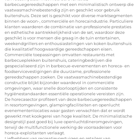
barbecuegereedschappen met een minimalistisch ontwerp die
vaatwasmachinebestendig zijn en geschikt voor gebruik
buitenshuis. Deze set is geschikt voor diverse marktsegmenten
binnen de woon-, commerciële en horecaindustrie. Particuliere
klanten waarderen de combinatie van professionele prestaties
en esthetische aantrekkelijkheid van de set, waardoor deze
geschikt is voor mensen die graag in de tuin entertainen,
weekendgrillers en enthousiastelingen van koken buitenshuis
die kwalitatief hoogwaardige gereedschappen eisen.
Commerciële toepassingen omvatten restaurants met
barbecueplekken buitenshuis, cateringbedrijven die
gespecialiseerd zijn in barbecue-evenementen en horeca- en
foodservicevestigingen die duurzame, professionele
gereedschappen zoeken. De vaatwasmachinebestendige
constructie blijkt bijzonder waardevol in commerciële
omgevingen, waar snelle doorlooptijden en consistente
hygiënestandaarden essentiële operationele vereisten zijn.
De horecasector profiteert van deze barbecuegereedschappen
in resortomgevingen, glampingfaciliteiten en openlucht
evenementenlocaties waar gasten verwachten dat er wordt
gewerkt met kookgerei van hoge kwaliteit. De minimalistische
designstijl past goed bij luxe openluchtdineromgevingen,
terwijl de multifunctionele werking de voorraadeisen voor
horeca-exploitanten verlaagt.
Liefhebbers van recreatievoertuigen en retailers van