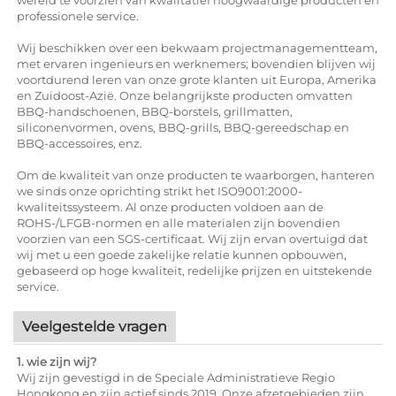
professionele service.
Wij beschikken over een bekwaam projectmanagementteam,
met ervaren ingenieurs en werknemers; bovendien blijven wij
voortdurend leren van onze grote klanten uit Europa, Amerika
en Zuidoost-Azië. Onze belangrijkste producten omvatten
BBQ-handschoenen, BBQ-borstels, grillmatten,
siliconenvormen, ovens, BBQ-grills, BBQ-gereedschap en
BBQ-accessoires, enz.
Om de kwaliteit van onze producten te waarborgen, hanteren
we sinds onze oprichting strikt het ISO9001:2000-
kwaliteitssysteem. Al onze producten voldoen aan de
ROHS-/LFGB-normen en alle materialen zijn bovendien
voorzien van een SGS-certificaat. Wij zijn ervan overtuigd dat
wij met u een goede zakelijke relatie kunnen opbouwen,
gebaseerd op hoge kwaliteit, redelijke prijzen en uitstekende
service.
Veelgestelde vragen
1. wie zijn wij?
Wij zijn gevestigd in de Speciale Administratieve Regio
Hongkong en zijn actief sinds 2019. Onze afzetgebieden zijn