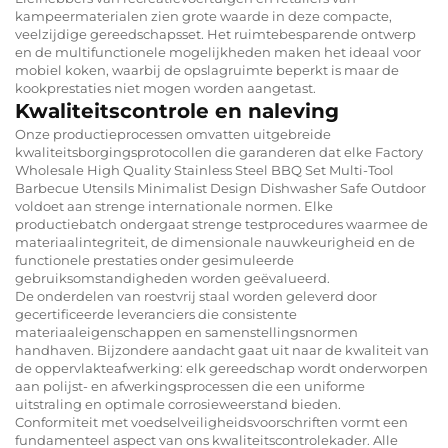
kampeermaterialen zien grote waarde in deze compacte,
veelzijdige gereedschapsset. Het ruimtebesparende ontwerp
en de multifunctionele mogelijkheden maken het ideaal voor
mobiel koken, waarbij de opslagruimte beperkt is maar de
kookprestaties niet mogen worden aangetast.
Kwaliteitscontrole en naleving
Onze productieprocessen omvatten uitgebreide
kwaliteitsborgingsprotocollen die garanderen dat elke Factory
Wholesale High Quality Stainless Steel BBQ Set Multi-Tool
Barbecue Utensils Minimalist Design Dishwasher Safe Outdoor
voldoet aan strenge internationale normen. Elke
productiebatch ondergaat strenge testprocedures waarmee de
materiaalintegriteit, de dimensionale nauwkeurigheid en de
functionele prestaties onder gesimuleerde
gebruiksomstandigheden worden geëvalueerd.
De onderdelen van roestvrij staal worden geleverd door
gecertificeerde leveranciers die consistente
materiaaleigenschappen en samenstellingsnormen
handhaven. Bijzondere aandacht gaat uit naar de kwaliteit van
de oppervlakteafwerking: elk gereedschap wordt onderworpen
aan polijst- en afwerkingsprocessen die een uniforme
uitstraling en optimale corrosieweerstand bieden.
Conformiteit met voedselveiligheidsvoorschriften vormt een
fundamenteel aspect van ons kwaliteitscontrolekader. Alle