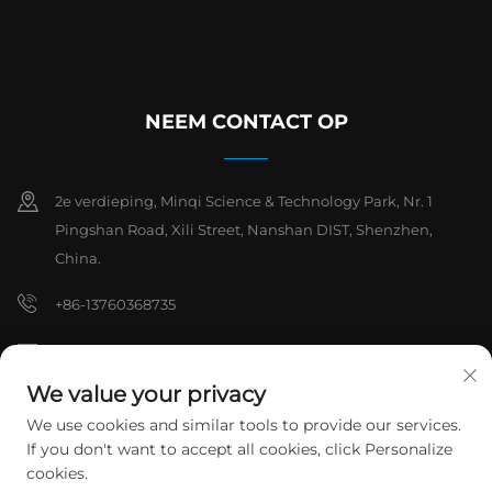
NEEM CONTACT OP
2e verdieping, Minqi Science & Technology Park, Nr. 1
Pingshan Road, Xili Street, Nanshan DIST, Shenzhen,
China.
+86-13760368735
[email protected]
We value your privacy
We use cookies and similar tools to provide our services.
Copyright © 2026 Shenzhen Hanchuan Industrial Co,.Ltd. Alle
If you don't want to accept all cookies, click Personalize
rechten voorbehouden.
Privacybeleid
cookies.