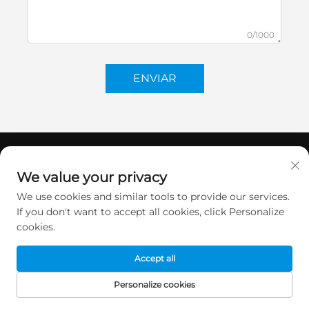
0/1000
ENVIAR
We value your privacy
We use cookies and similar tools to provide our services.
If you don't want to accept all cookies, click Personalize
cookies.
Accept all
ENTRE EM CONTATO
Personalize cookies
PÁGINA INICIAL
PRODUTOS
E-MAIL
TELEFONE