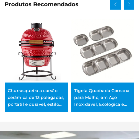
Produtos Recomendados
Churrasqueira a carvão
Tigela Quadrada Coreana
cerâmica de 13 polegadas,
para Molho, em Aço
portátil e durável, estilo
Inoxidável, Ecológica e
japonês, para cozinha
Personalizada, para
externa, com dispositivo
Churrasco, Fondue ou Uso
de segurança contra
Doméstico com Carnes,
chamas de controle tátil
Design Minimalista, 100
unidades