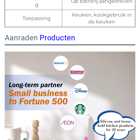
Op batterij aangedreven
g
Keuken, kookgebruik in
Toepassing
de keuken
Aanraden
Producten