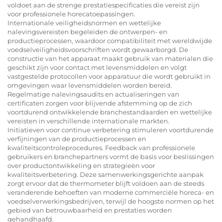
voldoet aan de strenge prestatiespecificaties die vereist zijn
voor professionele horecatoepassingen.
Internationale veiligheidsnormen en wettelijke
nalevingsvereisten begeleiden de ontwerpen- en
productieprocessen, waardoor compatibiliteit met wereldwijde
voedselveiligheidsvoorschriften wordt gewaarborgd. De
constructie van het apparaat maakt gebruik van materialen die
geschikt zijn voor contact met levensmiddelen en volgt
vastgestelde protocollen voor apparatuur die wordt gebruikt in
omgevingen waar levensmiddelen worden bereid.
Regelmatige nalevingsaudits en actualiseringen van
certificaten zorgen voor blijvende afstemming op de zich
voortdurend ontwikkelende branchestandaarden en wettelijke
vereisten in verschillende internationale markten.
Initiatieven voor continue verbetering stimuleren voortdurende
verfijningen van de productieprocessen en
kwaliteitscontroleprocedures. Feedback van professionele
gebruikers en branchepartners vormt de basis voor beslissingen
over productontwikkeling en strategieën voor
kwaliteitsverbetering. Deze samenwerkingsgerichte aanpak
zorgt ervoor dat de thermometer blijft voldoen aan de steeds
veranderende behoeften van moderne commerciële horeca- en
voedselverwerkingsbedrijven, terwijl de hoogste normen op het
gebied van betrouwbaarheid en prestaties worden
gehandhaafd.