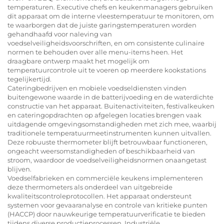
temperaturen. Executive chefs en keukenmanagers gebruiken
dit apparaat om de interne vleestemperatuur te monitoren, om
te waarborgen dat de juiste garingstemperaturen worden
gehandhaafd voor naleving van
voedselveiligheidsvoorschriften, en om consistente culinaire
normen te behouden over alle menu-items heen. Het
draagbare ontwerp maakt het mogelijk om
temperatuurcontrole uit te voeren op meerdere kookstations
tegelijkertijd.
Cateringbedrijven en mobiele voedseldiensten vinden
buitengewone waarde in de batterijvoeding en de waterdichte
constructie van het apparaat. Buitenactiviteiten, festivalkeuken
en cateringopdrachten op afgelegen locaties brengen vaak
uitdagende omgevingsomstandigheden met zich mee, waarbij
traditionele temperatuurmeetinstrumenten kunnen uitvallen.
Deze robuuste thermometer blijft betrouwbaar functioneren,
ongeacht weersomstandigheden of beschikbaarheid van
stroom, waardoor de voedselveiligheidsnormen onaangetast
blijven.
Voedselfabrieken en commerciële keukens implementeren
deze thermometers als onderdeel van uitgebreide
kwaliteitscontroleprotocollen. Het apparaat ondersteunt
systemen voor gevaaranalyse en controle van kritieke punten
(HACCP) door nauwkeurige temperatuurverificatie te bieden
tijdens diverse productieprocessen. Industriële