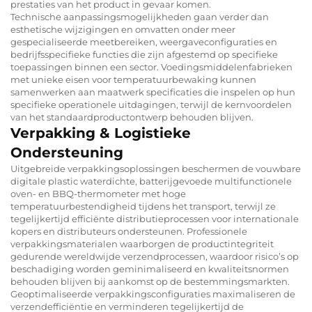
prestaties van het product in gevaar komen.
Technische aanpassingsmogelijkheden gaan verder dan
esthetische wijzigingen en omvatten onder meer
gespecialiseerde meetbereiken, weergaveconfiguraties en
bedrijfsspecifieke functies die zijn afgestemd op specifieke
toepassingen binnen een sector. Voedingsmiddelenfabrieken
met unieke eisen voor temperatuurbewaking kunnen
samenwerken aan maatwerk specificaties die inspelen op hun
specifieke operationele uitdagingen, terwijl de kernvoordelen
van het standaardproductontwerp behouden blijven.
Verpakking & Logistieke
Ondersteuning
Uitgebreide verpakkingsoplossingen beschermen de vouwbare
digitale plastic waterdichte, batterijgevoede multifunctionele
oven- en BBQ-thermometer met hoge
temperatuurbestendigheid tijdens het transport, terwijl ze
tegelijkertijd efficiënte distributieprocessen voor internationale
kopers en distributeurs ondersteunen. Professionele
verpakkingsmaterialen waarborgen de productintegriteit
gedurende wereldwijde verzendprocessen, waardoor risico’s op
beschadiging worden geminimaliseerd en kwaliteitsnormen
behouden blijven bij aankomst op de bestemmingsmarkten.
Geoptimaliseerde verpakkingsconfiguraties maximaliseren de
verzendefficiëntie en verminderen tegelijkertijd de