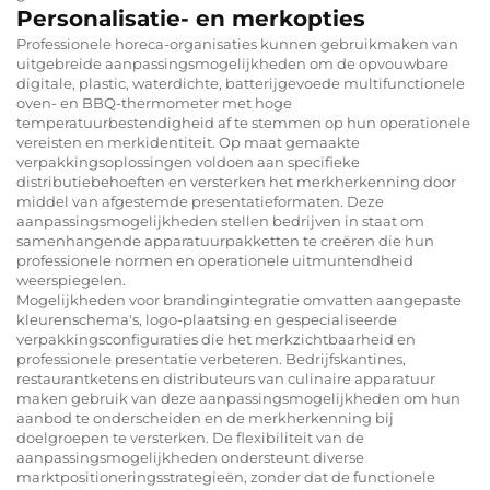
Personalisatie- en merkopties
Professionele horeca-organisaties kunnen gebruikmaken van
uitgebreide aanpassingsmogelijkheden om de opvouwbare
digitale, plastic, waterdichte, batterijgevoede multifunctionele
oven- en BBQ-thermometer met hoge
temperatuurbestendigheid af te stemmen op hun operationele
vereisten en merkidentiteit. Op maat gemaakte
verpakkingsoplossingen voldoen aan specifieke
distributiebehoeften en versterken het merkherkenning door
middel van afgestemde presentatieformaten. Deze
aanpassingsmogelijkheden stellen bedrijven in staat om
samenhangende apparatuurpakketten te creëren die hun
professionele normen en operationele uitmuntendheid
weerspiegelen.
Mogelijkheden voor brandingintegratie omvatten aangepaste
kleurenschema's, logo-plaatsing en gespecialiseerde
verpakkingsconfiguraties die het merkzichtbaarheid en
professionele presentatie verbeteren. Bedrijfskantines,
restaurantketens en distributeurs van culinaire apparatuur
maken gebruik van deze aanpassingsmogelijkheden om hun
aanbod te onderscheiden en de merkherkenning bij
doelgroepen te versterken. De flexibiliteit van de
aanpassingsmogelijkheden ondersteunt diverse
marktpositioneringsstrategieën, zonder dat de functionele