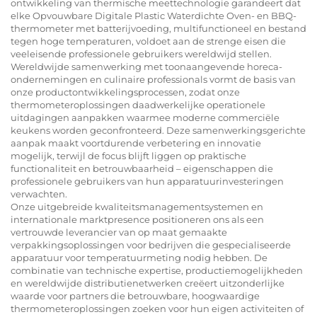
ontwikkeling van thermische meettechnologie garandeert dat
elke Opvouwbare Digitale Plastic Waterdichte Oven- en BBQ-
thermometer met batterijvoeding, multifunctioneel en bestand
tegen hoge temperaturen, voldoet aan de strenge eisen die
veeleisende professionele gebruikers wereldwijd stellen.
Wereldwijde samenwerking met toonaangevende horeca-
ondernemingen en culinaire professionals vormt de basis van
onze productontwikkelingsprocessen, zodat onze
thermometeroplossingen daadwerkelijke operationele
uitdagingen aanpakken waarmee moderne commerciële
keukens worden geconfronteerd. Deze samenwerkingsgerichte
aanpak maakt voortdurende verbetering en innovatie
mogelijk, terwijl de focus blijft liggen op praktische
functionaliteit en betrouwbaarheid – eigenschappen die
professionele gebruikers van hun apparatuurinvesteringen
verwachten.
Onze uitgebreide kwaliteitsmanagementsystemen en
internationale marktpresence positioneren ons als een
vertrouwde leverancier van op maat gemaakte
verpakkingsoplossingen voor bedrijven die gespecialiseerde
apparatuur voor temperatuurmeting nodig hebben. De
combinatie van technische expertise, productiemogelijkheden
en wereldwijde distributienetwerken creëert uitzonderlijke
waarde voor partners die betrouwbare, hoogwaardige
thermometeroplossingen zoeken voor hun eigen activiteiten of