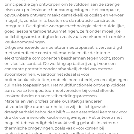
principes die zijn ontworpen om te voldoen aan de strenge
eisen van professionele horecaomgevingen. Het compacte,
opvouwbare ontwerp maakt gemakkelijke opslag en vervoer
mogelijk, zonder in te boeten op de robuuste constructie-
integriteit. De digitale weergavetechnologie biedt duidelijke,
goed leesbare temperatuurmetingen, zelfs onder moeilijke
belichtingsomstandigheden zoals vaak voorkomen in drukke
keukenomgevingen.
Dit geavanceerde temperatuurmeetapparaat is vervaardigd
met waterdichte constructiematerialen die de interne
elektronische componenten beschermen tegen vocht, stoom
en vloeistofcontact. De werking op batterij zorgt voor een
constante prestatie zonder afhankelijkheid van externe
stroombronnen, waardoor het ideaal is voor
buitenkookactiviteiten, mobiele horecabedrijven en afgelegen
culinaire toepassingen. Het multifunctionele ontwerp voldoet
aan diverse temperatuurmeetvereisten bij verschillende
kookmethodes en voedselbereidingsprocessen.
Materialen van professionele kwaliteit garanderen
uitzonderlijke duurzaamheid, terwijl de lichtgewicht
draagbaarheid behouden blijft — een essentieel kenmerk voor
drukke commerciële keukenomgevingen. Het ontwerp met
hoge hittebestendigheid maakt veilig gebruik in extreme
thermische omgevingen, zoals vaak voorkomen bij
professioneel koken: van intensief grillen tot nauwkeurige