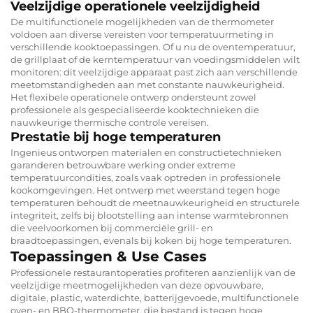
Veelzijdige operationele veelzijdigheid
De multifunctionele mogelijkheden van de thermometer
voldoen aan diverse vereisten voor temperatuurmeting in
verschillende kooktoepassingen. Of u nu de oventemperatuur,
de grillplaat of de kerntemperatuur van voedingsmiddelen wilt
monitoren: dit veelzijdige apparaat past zich aan verschillende
meetomstandigheden aan met constante nauwkeurigheid.
Het flexibele operationele ontwerp ondersteunt zowel
professionele als gespecialiseerde kooktechnieken die
nauwkeurige thermische controle vereisen.
Prestatie bij hoge temperaturen
Ingenieus ontworpen materialen en constructietechnieken
garanderen betrouwbare werking onder extreme
temperatuurcondities, zoals vaak optreden in professionele
kookomgevingen. Het ontwerp met weerstand tegen hoge
temperaturen behoudt de meetnauwkeurigheid en structurele
integriteit, zelfs bij blootstelling aan intense warmtebronnen
die veelvoorkomen bij commerciële grill- en
braadtoepassingen, evenals bij koken bij hoge temperaturen.
Toepassingen & Use Cases
Professionele restaurantoperaties profiteren aanzienlijk van de
veelzijdige meetmogelijkheden van deze opvouwbare,
digitale, plastic, waterdichte, batterijgevoede, multifunctionele
oven- en BBQ-thermometer, die bestand is tegen hoge