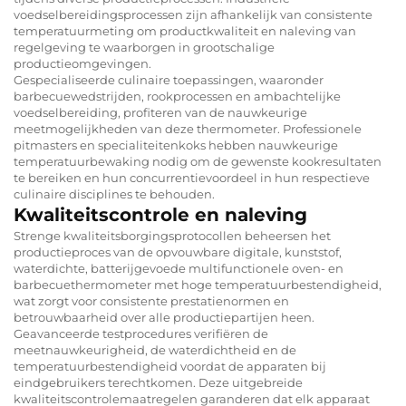
voedselbereidingsprocessen zijn afhankelijk van consistente
temperatuurmeting om productkwaliteit en naleving van
regelgeving te waarborgen in grootschalige
productieomgevingen.
Gespecialiseerde culinaire toepassingen, waaronder
barbecuewedstrijden, rookprocessen en ambachtelijke
voedselbereiding, profiteren van de nauwkeurige
meetmogelijkheden van deze thermometer. Professionele
pitmasters en specialiteitenkoks hebben nauwkeurige
temperatuurbewaking nodig om de gewenste kookresultaten
te bereiken en hun concurrentievoordeel in hun respectieve
culinaire disciplines te behouden.
Kwaliteitscontrole en naleving
Strenge kwaliteitsborgingsprotocollen beheersen het
productieproces van de opvouwbare digitale, kunststof,
waterdichte, batterijgevoede multifunctionele oven- en
barbecuethermometer met hoge temperatuurbestendigheid,
wat zorgt voor consistente prestatienormen en
betrouwbaarheid over alle productiepartijen heen.
Geavanceerde testprocedures verifiëren de
meetnauwkeurigheid, de waterdichtheid en de
temperatuurbestendigheid voordat de apparaten bij
eindgebruikers terechtkomen. Deze uitgebreide
kwaliteitscontrolemaatregelen garanderen dat elk apparaat