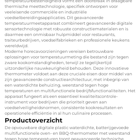
temperatuurbestendigheid vormt een doorbraak in draagbare
thermische meettechnologie, specifiek ontworpen voor
veeleisende commerciële en industriële
voedselbereidingsapplicaties. Dit geavanceerde
temperatuurmeetapparaat combineert geavanceerde digitale
sensortechnologie met robuuste constructiematerialen en is
daarmee een onmisbaar hulpmiddel voor restaurants,
traiteurbedrijven, voedselfabrieken en professionele keukens
wereldwijd.
Moderne horecavoorzieningen vereisen betrouwbare
oplossingen voor temperatuurmeting die bestand zijn tegen
zware kookomstandigheden, terwijl ze tegelijkertijd
uitzonderlijke nauwkeurigheid behouden. Deze innovatieve
thermometer voldoet aan deze cruciale eisen door middel van
zijn geavanceerde constructiearchitectuur, met inbegrip van
een waterdichte behuizing, weerstand tegen hoge
temperaturen en multifunctionele bedrijfsfunctionaliteiten. Het
apparaat fungeert als een essentieel kwaliteitscontrole-
instrument voor bedrijven die prioriteit geven aan
voedselveiligheidsnormen, consistente kookresultaten en
operationele efficiëntie in al hun culinaire processen.
Productoverzicht
De opvouwbare digitale plastic waterdichte, batterijgevoede
multifunctionele oven- en BBQ-thermometer met weerstand
tegen hoge temperaturen toont geavanceerde technische