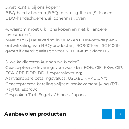
3.wat kunt u bij ons kopen? 
BBQ-handschoenen 
,
BBQ-borstel 
,
grillmat 
,Siliconen 
BBQ-handschoenen, 
siliconenmal, oven. 
4. waarom moet u bij ons kopen en niet bij andere 
leveranciers? 
Meer dan 6 jaar ervaring in OEM- en ODM-ontwerp en -
ontwikkeling van BBQ-producten; ISO9001- en ISO14001-
gecertificeerd; geslaagd voor SEDEX-audit door ITS. 
5. welke diensten kunnen we bieden? 
Geaccepteerde leveringsvoorwaarden: FOB, CIF, EXW, CIP, 
FCA, CPT, DDP, DDU, expresslevering; 
Aanvaardbare betalingsvaluta: USD,EUR,HKD,CNY; 
Geaccepteerde betalingswijzen: bankoverschrijving (T/T), 
PayPal, Escrow; 
Gesproken Taal: Engels, Chinees, Japans   
Aanbevolen producten