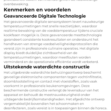
ovenbewaking.
Kenmerken en voordelen
Geavanceerde Digitale Technologie
Het geavanceerde digitale sensorsysteem levert nauwkeurige
temperatuurmetingen met snelle reactietijden, waardoor
realtime bewaking van de voedstemperatuur tijdens cruciale
kookfasen mogelijk is. Deze geavanceerde meettechnologie
garandeert consistente kookresultaten en ondersteunt het
handhaven van strenge voedselveiligheidsprotocollen die
vereist zijn in professionele culinaire operaties. Het digitale
display biedt duidelijke zichtbaarheid van de
temperatuurmetingen, waardoor meetfouten worden
verminderd en de operationele efficiëntie wordt verbeterd.
Uitstekende waterdichte constructie
Het uitgebreide waterdichte behuizingsontwerp beschermt
gevoelige elektronische componenten tegen vochtinfiltratie,
stoomblootstelling en contact met vloeistoffen, zoals vaak
voorkomt in professionele keukenomgevingen. Deze
beschermende constructie verlengt de levensduur van het
apparaat en behoudt de meetnauwkeurigheid onder
uitdagende bedrijfsomstandigheden. Het afgedichte ontwerp
vergemakkelijkt bovendien het schoonmaken en
desinfecteren, zoals vereist is in toepassingen binnen de horeca.