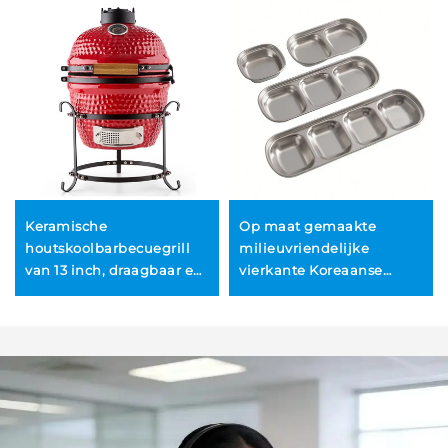
Keramische
Op maat gemaakte
houtskoolbarbecuegrill
milieuvriendelijke
van 13 inch, draagbaar en
vierkante Koreaanse
duurzaam, Japanse stijl
dipbordjes van roestvrij
voor buiten,
staal voor BBQ, hotpot en
keukenbarbecue met
vlees, geschikt voor
aanraakgevoelige
thuisgebruik,
vlambeveiliging
minimalistisch ontwerp,
saus, 100 stuks