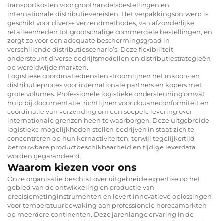
transportkosten voor groothandelsbestellingen en
internationale distributievereisten. Het verpakkingsontwerp is
geschikt voor diverse verzendmethodes, van afzonderlijke
retaileenheden tot grootschalige commerciële bestellingen, en
zorgt zo voor een adequate beschermingsgraad in
verschillende distributiescenario’s. Deze flexibiliteit
ondersteunt diverse bedrijfsmodellen en distributiestrategieën
op wereldwijde markten.
Logistieke coördinatiediensten stroomlijnen het inkoop- en
distributieproces voor internationale partners en kopers met
grote volumes. Professionele logistieke ondersteuning omvat
hulp bij documentatie, richtlijnen voor douaneconformiteit en
coördinatie van verzending om een soepele levering over
internationale grenzen heen te waarborgen. Deze uitgebreide
logistieke mogelijkheden stellen bedrijven in staat zich te
concentreren op hun kernactiviteiten, terwijl tegelijkertijd
betrouwbare productbeschikbaarheid en tijdige leverdata
worden gegarandeerd.
Waarom kiezen voor ons
Onze organisatie beschikt over uitgebreide expertise op het
gebied van de ontwikkeling en productie van
precisiemetinginstrumenten en levert innovatieve oplossingen
voor temperatuurbewaking aan professionele horecamarkten
op meerdere continenten. Deze jarenlange ervaring in de