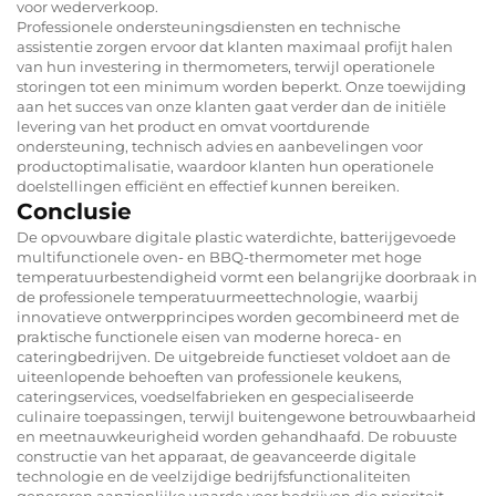
voor wederverkoop.
Professionele ondersteuningsdiensten en technische
assistentie zorgen ervoor dat klanten maximaal profijt halen
van hun investering in thermometers, terwijl operationele
storingen tot een minimum worden beperkt. Onze toewijding
aan het succes van onze klanten gaat verder dan de initiële
levering van het product en omvat voortdurende
ondersteuning, technisch advies en aanbevelingen voor
productoptimalisatie, waardoor klanten hun operationele
doelstellingen efficiënt en effectief kunnen bereiken.
Conclusie
De opvouwbare digitale plastic waterdichte, batterijgevoede
multifunctionele oven- en BBQ-thermometer met hoge
temperatuurbestendigheid vormt een belangrijke doorbraak in
de professionele temperatuurmeettechnologie, waarbij
innovatieve ontwerpprincipes worden gecombineerd met de
praktische functionele eisen van moderne horeca- en
cateringbedrijven. De uitgebreide functieset voldoet aan de
uiteenlopende behoeften van professionele keukens,
cateringservices, voedselfabrieken en gespecialiseerde
culinaire toepassingen, terwijl buitengewone betrouwbaarheid
en meetnauwkeurigheid worden gehandhaafd. De robuuste
constructie van het apparaat, de geavanceerde digitale
technologie en de veelzijdige bedrijfsfunctionaliteiten