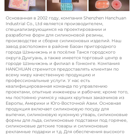
Основанная в 2002 году, компания Shenzhen Hanchuan 
Industrial Co., Ltd является производителем, 
специализирующимся на проектировании и 
разработке форм для силиконовой резины, 
производстве и сборке силиконовых изделий. Наш 
завод расположен в районе Баоан пригородного 
города Шэньчжэнь и в посёлке Танся городского 
округа Дунгуань, а также имеется торговый центр в 
городе Шэньчжэнь и филиал в Гонконге. Компания 
HANCHUAN стремится предоставлять клиентам по 
всему миру качественную продукцию и 
профессиональные услуги. У нас есть 
квалифицированная команда по управлению 
проектами, опытные инженеры и рабочие; кроме того, 
мы постоянно учимся у наших крупных заказчиков из 
Европы, Америки и Юго-Восточной Азии. Основная 
продукция включает силиконовую посуду для 
выпечки, силиконовую кухонную утварь, силиконовые 
формы для льда, силиконовые подставки под горячее, 
силиконовые детские товары и силиконовые 
рекламные подарки и т.д. Для обеспечения высокого 