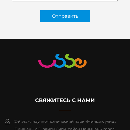
Отправить
СВЯЖИТЕСЬ С НАМИ
2-й этаж, научно-технический парк «Минци», улица
Пиншань, д. 1, район Сили, район Наньшань, город