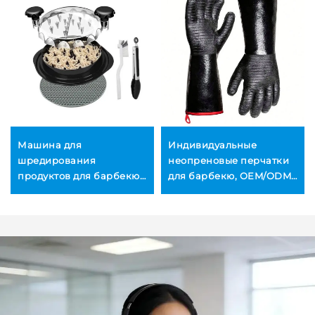
Машина для
Индивидуальные
шредирования
неопреновые перчатки
продуктов для барбекю,
для барбекю, OEM/ODM,
пластиковый мясорубка-
маслостойкие,
шредер для домашней
водонепроницаемые,
кухни, устройство для
термостойкие,
измельчения свинины,
пригодные для мытья в
говядины и курицы,
посудомоечной машине,
многофункциональное,
подарочный вариант
прочное и экологически
безопасное