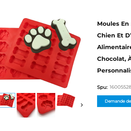
Moules En 
Chien Et D
Alimentair
Chocolat, 
Personnali
1600552
Spu:
Demande de
renseignemen