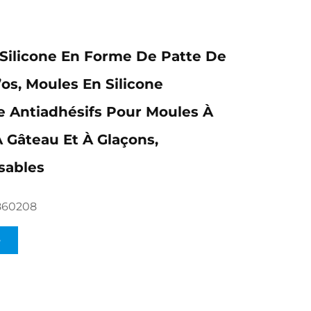
Silicone En Forme De Patte De
’os, Moules En Silicone
e Antiadhésifs Pour Moules À
À Gâteau Et À Glaçons,
sables
860208
ts