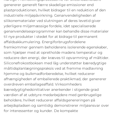
genererer generelt færre skadelige emissioner end
plastproduktionen, hvilket bidrager til en reduktion af den
industrielle miljøpåvirkning. Genanvendeligheden af
silikonematerialer ved slutningen af deres levetid giver
yderligere miljømæssige fordele, idet specialiserede
genanvendelsesprogrammer kan behandle disse materialer
til nye produkter i stedet for at bidrage til permanent
affaldsakkumulering. Energiforbrugsfordelene
fremkommer gennem beholderens isolerende egenskaber,
som hjælper med at opretholde madens temperatur og
reducere den energi, der kræves til opvarmning af måltider.
Siliconefrokostboksen med låg understøtter bæredygtige
måltidsplanlægningspraksis ved at fremme madlavning
hjemme og bulkmadforberedelse, hvilket reducerer
afhængigheden af emballerede praktikmad, der genererer
overdreven emballageaffald. Virksomheders
bæredygtighedsinitiativer anerkender i stigende grad
værdien af at udstyre medarbejdere med genbrugelige
beholdere, hvilket reducerer affaldsgenereringen på
arbejdspladsen og samtidig demonstrerer miljøansvar over
for interessenter og kunder. De kompakte