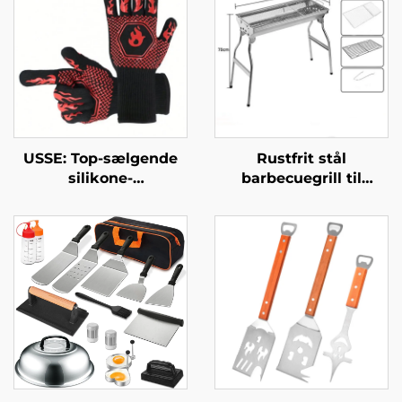
USSE: Top-sælgende
Rustfrit stål
silikone-
barbecuegrill til
bomuldshandsker til
udendørs brug,
BBQ og ovn med høj
forstærket barbecue-
temperaturbestandighed,
rack til hjemmebrug,
ildfast varmeisolering
kulbaseret
og LFGB-certificering
barbecuegrill til
udendørs brug,
udendørs redskaber til
kulgrillning