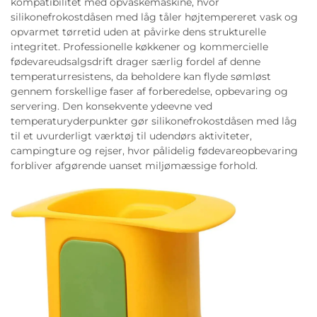
kompatibilitet med opvaskemaskine, hvor
silikonefrokostdåsen med låg tåler højtempereret vask og
opvarmet tørretid uden at påvirke dens strukturelle
integritet. Professionelle køkkener og kommercielle
fødevareudsalgsdrift drager særlig fordel af denne
temperaturresistens, da beholdere kan flyde sømløst
gennem forskellige faser af forberedelse, opbevaring og
servering. Den konsekvente ydeevne ved
temperaturyderpunkter gør silikonefrokostdåsen med låg
til et uvurderligt værktøj til udendørs aktiviteter,
campingture og rejser, hvor pålidelig fødevareopbevaring
forbliver afgørende uanset miljømæssige forhold.