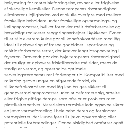
bekymring for materialeforringelse, revner eller frigivelse
af skadelige kemikalier. Denne temperaturbestandighed
eliminerer ulejligheden ved at skulle overføre mad mellem
forskellige beholdere under forskellige opvarmnings- og
kølingsprocesser, hvilket forenkler måltidsforberedelse og
betydeligt reducerer rengøringsarbejdet i køkkenet. Evnen
til at tåle ekstrem kulde gør silikonefrokostdåsen med låg
ideel til opbevaring af frosne godbidder, isportioner og
måltidsforberedte retter, der kræver langtidsopbevaring i
fryseren. Omvendt gør den høje temperaturbestandighed
det muligt at opbevare frisktilberedte måltider, mens de
stadig er varme, og opretholde optimale
serveringstemperaturer i forlænget tid. Kompatibilitet med
mikrobølgeovn udgør en afgørende fordel, da
silikonefrokostdåsen med låg kan bruges sikkert til
genopvarmningsprocesser uden at deformere sig, smelte
eller frigive giftige dampe, som ofte er et problem med
plastikalternativer. Materialets termiske ledningsevne sikrer
en jævn varmefordeling i hele beholderen og forhindrer
varmepletter, der kunne føre til ujævn opvarmning eller
potentielle forbrændinger. Denne alsidighed omfatter også