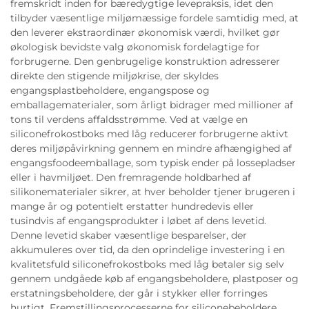
fremskridt inden for bæredygtige levepraksis, idet den
tilbyder væsentlige miljømæssige fordele samtidig med, at
den leverer ekstraordinær økonomisk værdi, hvilket gør
økologisk bevidste valg økonomisk fordelagtige for
forbrugerne. Den genbrugelige konstruktion adresserer
direkte den stigende miljøkrise, der skyldes
engangsplastbeholdere, engangspose og
emballagematerialer, som årligt bidrager med millioner af
tons til verdens affaldsstrømme. Ved at vælge en
siliconefrokostboks med låg reducerer forbrugerne aktivt
deres miljøpåvirkning gennem en mindre afhængighed af
engangsfoodeemballage, som typisk ender på lossepladser
eller i havmiljøet. Den fremragende holdbarhed af
silikonematerialer sikrer, at hver beholder tjener brugeren i
mange år og potentielt erstatter hundredevis eller
tusindvis af engangsprodukter i løbet af dens levetid.
Denne levetid skaber væsentlige besparelser, der
akkumuleres over tid, da den oprindelige investering i en
kvalitetsfuld siliconefrokostboks med låg betaler sig selv
gennem undgåede køb af engangsbeholdere, plastposer og
erstatningsbeholdere, der går i stykker eller forringes
hurtigt. Fremstillingsprocesserne for siliconebeholdere