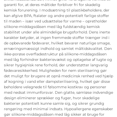
garanti for, at deres måltider forbliver fri for skadelig
kemisk forurening. I modsætning til plastikbeholdere, der
kan afgive BPA, ftalater og andre potentielt farlige stoffer
til maden – især ved udsættelse for varme – opretholder
silikone-middagsdåsen med låg fuldstændig kemisk
stabilitet under alle almindelige brugsforhold. Dens inerte
karakter betyder, at ingen fremmede stoffer trænger ind i
de opbevarede fødevarer, hvilket bevarer naturlige smage,
ernæringsmæssigt indhold og samlet måltidskvalitet. Den
ikke-porøse overfladestruktur på silikone-middagsdåsen
med låg forhindrer bakterievækst og optagelse af lugte og
sikrer hygiejnisk rene forhold, der understøtter langvarig
fødevaresikkerhed. Muligheden for nem sterilisering gør
det muligt for brugere at opnå medicinsk renhed ved hjælp
af kogning i vand eller dampsterilisering, hvilket gør disse
beholdere velegnede til følsomme kostkrav og personer
med nedsat immunforsvar. Den glatte, sømløse indvendige
design eliminerer sprækker og fuger, hvor skadelige
bakterier potentielt kunne samle sig, og sikrer grundig
rengøring med minimal indsats. Hypoallergene egenskaber
gør silikone-middagsdåsen med låg sikker at bruge for