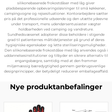
silikonebaserede frokostdåser med låg giver
pladsbesparende opbevaringsløsninger til små køkkener,
campingvogne og rejsesituationer. Kontorarbejdere sætter
pris på det professionelle udseende og den utætte ydeevne
under transport, mens udendørsentusiaster vægter
holdbarheden ved camping og vandreture.
Sundhedsvæsenet adopterer disse beholdere i stigende
grad til patienternes måltidstjenester på grund af deres
hygiejniske egenskaber og lette steriliseringsmuligheder.
Den silikonebaserede frokostdåse med låg anvendes også i
uddannelsesinstitutioner og tilbyder en sikrere alternativ til
engangsbægre, samtidig med at den fremmer
miljømæssig bæredygtighed gennem genbrugsvenlige
designprincipper, der betydeligt reducerer emballageaffald.
Nye produktanbefalinger