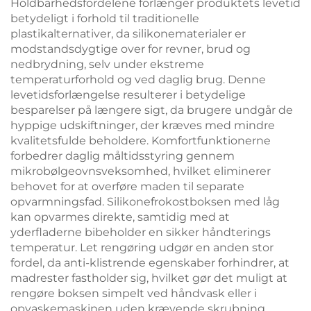
Holdbarhedsfordelene forlænger produktets levetid
betydeligt i forhold til traditionelle
plastikalternativer, da silikonematerialer er
modstandsdygtige over for revner, brud og
nedbrydning, selv under ekstreme
temperaturforhold og ved daglig brug. Denne
levetidsforlængelse resulterer i betydelige
besparelser på længere sigt, da brugere undgår de
hyppige udskiftninger, der kræves med mindre
kvalitetsfulde beholdere. Komfortfunktionerne
forbedrer daglig måltidsstyring gennem
mikrobølgeovnsveksomhed, hvilket eliminerer
behovet for at overføre maden til separate
opvarmningsfad. Silikonefrokostboksen med låg
kan opvarmes direkte, samtidig med at
yderfladerne bibeholder en sikker håndterings
temperatur. Let rengøring udgør en anden stor
fordel, da anti-klistrende egenskaber forhindrer, at
madrester fastholder sig, hvilket gør det muligt at
rengøre boksen simpelt ved håndvask eller i
opvaskemaskinen uden krævende skrubning.