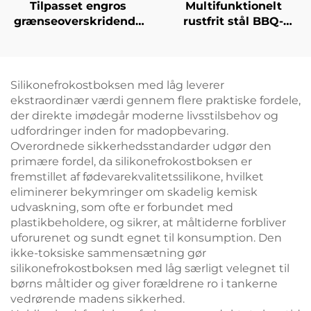
Multifunktionelt
Tilpasset engros
rustfrit stål BBQ-
grænseoverskridende
værktøjssæt til
BBQ-værktøjssæt til
udendørs brug –
udendørs brug: rustfrit
kombinationssæt med
stål teppanyaki-
træhåndtag
spadeværktøjssæt
Silikonefrokostboksen med låg leverer
bestående af gaffel og
ekstraordinær værdi gennem flere praktiske fordele,
spatula
der direkte imødegår moderne livsstilsbehov og
udfordringer inden for madopbevaring.
Overordnede sikkerhedsstandarder udgør den
primære fordel, da silikonefrokostboksen er
fremstillet af fødevarekvalitetssilikone, hvilket
eliminerer bekymringer om skadelig kemisk
udvaskning, som ofte er forbundet med
plastikbeholdere, og sikrer, at måltiderne forbliver
uforurenet og sundt egnet til konsumption. Den
ikke-toksiske sammensætning gør
silikonefrokostboksen med låg særligt velegnet til
børns måltider og giver forældrene ro i tankerne
vedrørende madens sikkerhed.