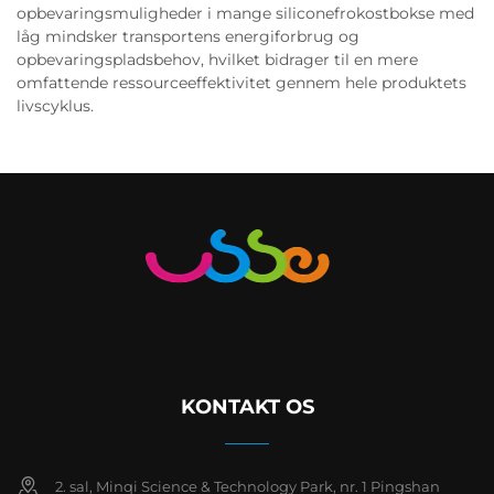
opbevaringsmuligheder i mange siliconefrokostbokse med
låg mindsker transportens energiforbrug og
opbevaringspladsbehov, hvilket bidrager til en mere
omfattende ressourceeffektivitet gennem hele produktets
livscyklus.
KONTAKT OS
2. sal, Minqi Science & Technology Park, nr. 1 Pingshan