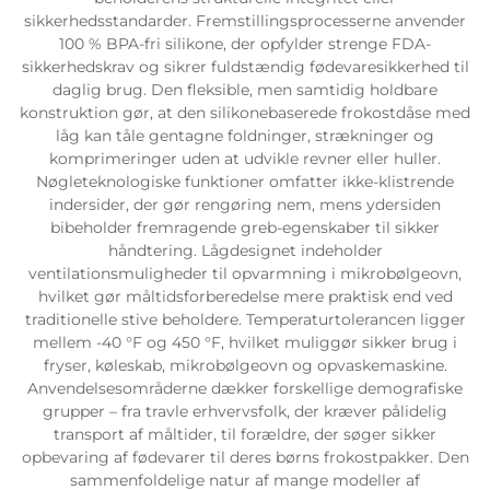
sikkerhedsstandarder. Fremstillingsprocesserne anvender
100 % BPA-fri silikone, der opfylder strenge FDA-
sikkerhedskrav og sikrer fuldstændig fødevaresikkerhed til
daglig brug. Den fleksible, men samtidig holdbare
konstruktion gør, at den silikonebaserede frokostdåse med
låg kan tåle gentagne foldninger, strækninger og
komprimeringer uden at udvikle revner eller huller.
Nøgleteknologiske funktioner omfatter ikke-klistrende
indersider, der gør rengøring nem, mens ydersiden
bibeholder fremragende greb-egenskaber til sikker
håndtering. Lågdesignet indeholder
ventilationsmuligheder til opvarmning i mikrobølgeovn,
hvilket gør måltidsforberedelse mere praktisk end ved
traditionelle stive beholdere. Temperaturtolerancen ligger
mellem -40 °F og 450 °F, hvilket muliggør sikker brug i
fryser, køleskab, mikrobølgeovn og opvaskemaskine.
Anvendelsesområderne dækker forskellige demografiske
grupper – fra travle erhvervsfolk, der kræver pålidelig
transport af måltider, til forældre, der søger sikker
opbevaring af fødevarer til deres børns frokostpakker. Den
sammenfoldelige natur af mange modeller af