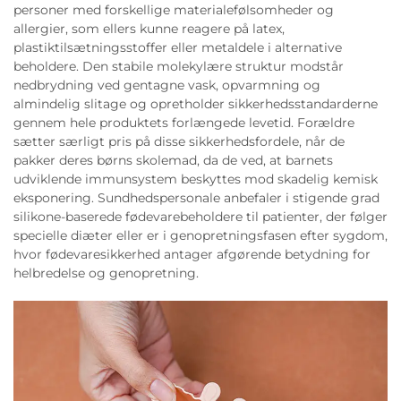
personer med forskellige materialefølsomheder og
allergier, som ellers kunne reagere på latex,
plastiktilsætningsstoffer eller metaldele i alternative
beholdere. Den stabile molekylære struktur modstår
nedbrydning ved gentagne vask, opvarmning og
almindelig slitage og opretholder sikkerhedsstandarderne
gennem hele produktets forlængede levetid. Forældre
sætter særligt pris på disse sikkerhedsfordele, når de
pakker deres børns skolemad, da de ved, at barnets
udviklende immunsystem beskyttes mod skadelig kemisk
eksponering. Sundhedspersonale anbefaler i stigende grad
silikone-baserede fødevarebeholdere til patienter, der følger
specielle diæter eller er i genopretningsfasen efter sygdom,
hvor fødevaresikkerhed antager afgørende betydning for
helbredelse og genopretning.