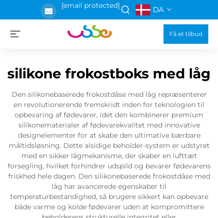
[email protected]
DA
Få et tilbud
silikone frokostboks med låg
Den silikonebaserede frokostdåse med låg repræsenterer
en revolutionerende fremskridt inden for teknologien til
opbevaring af fødevarer, idet den kombinerer premium
silikonematerialer af fødevarekvalitet med innovative
designelementer for at skabe den ultimative bærbare
måltidsløsning. Dette alsidige beholder-system er udstyret
med en sikker lågmekanisme, der skaber en lufttæt
forsegling, hvilket forhindrer udspild og bevarer fødevarens
friskhed hele dagen. Den silikonebaserede frokostdåse med
låg har avancerede egenskaber til
temperaturbestandighed, så brugere sikkert kan opbevare
både varme og kolde fødevarer uden at kompromittere
beholderens strukturelle integritet eller