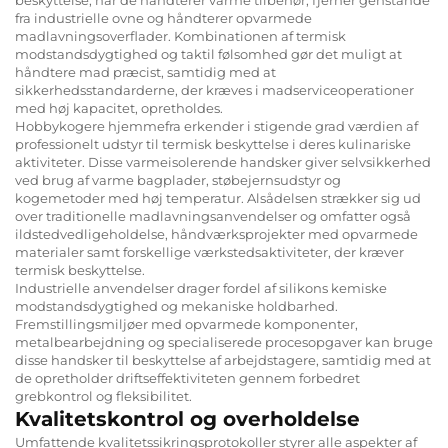
fra industrielle ovne og håndterer opvarmede
madlavningsoverflader. Kombinationen af termisk
modstandsdygtighed og taktil følsomhed gør det muligt at
håndtere mad præcist, samtidig med at
sikkerhedsstandarderne, der kræves i madserviceoperationer
med høj kapacitet, opretholdes.
Hobbykogere hjemmefra erkender i stigende grad værdien af
professionelt udstyr til termisk beskyttelse i deres kulinariske
aktiviteter. Disse varmeisolerende handsker giver selvsikkerhed
ved brug af varme bagplader, støbejernsudstyr og
kogemetoder med høj temperatur. Alsådelsen strækker sig ud
over traditionelle madlavningsanvendelser og omfatter også
ildstedvedligeholdelse, håndværksprojekter med opvarmede
materialer samt forskellige værkstedsaktiviteter, der kræver
termisk beskyttelse.
Industrielle anvendelser drager fordel af silikons kemiske
modstandsdygtighed og mekaniske holdbarhed.
Fremstillingsmiljøer med opvarmede komponenter,
metalbearbejdning og specialiserede procesopgaver kan bruge
disse handsker til beskyttelse af arbejdstagere, samtidig med at
de opretholder driftseffektiviteten gennem forbedret
grebkontrol og fleksibilitet.
Kvalitetskontrol og overholdelse
Umfattende kvalitetssikringsprotokoller styrer alle aspekter af