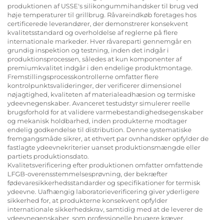
produktionen af USSE's silikongummihandsker til brug ved
høje temperaturer til grillbrug. Råvareindkøb foretages hos
certificerede leverandører, der demonstrerer konsekvent
kvalitetsstandard og overholdelse af reglerne på flere
internationale markeder. Hver råvareparti gennemgår en
grundig inspektion og testning, inden det indgår i
produktionsprocessen, således at kun komponenter af
premiumkvalitet indgår i den endelige produktmontage.
Fremstillingsprocesskontrollerne omfatter flere
kontrolpunktsvalideringer, der verificerer dimensionel
nøjagtighed, kvaliteten af materialeadhæsion og termiske
ydeevnegenskaber. Avanceret testudstyr simulerer reelle
brugsforhold for at validere varmebestandighedsegenskaber
og mekanisk holdbarhed, inden produkterne modtager
endelig godkendelse til distribution. Denne systematiske
fremgangsmåde sikrer, at ethvert par ovnhandsker opfylder de
fastlagte ydeevnekriterier uanset produktionsmængde eller
partiets produktionsdato.
Kvalitetsverificering efter produktionen omfatter omfattende
LFGB-overensstemmelsesprøvning, der bekræfter
fødevaresikkerhedsstandarder og specifikationer for termisk
ydeevne. Uafhængig laboratorieverificering giver yderligere
sikkerhed for, at produkterne konsekvent opfylder
internationale sikkerhedskrav, samtidig med at de leverer de
ydeevnegenskaber, som professionelle brugere kræver.