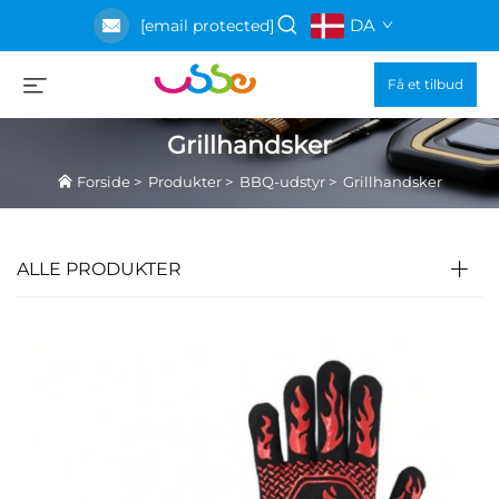
DA
[email protected]
Få et tilbud
Grillhandsker
Forside
>
Produkter
>
BBQ-udstyr
>
Grillhandsker
ALLE PRODUKTER