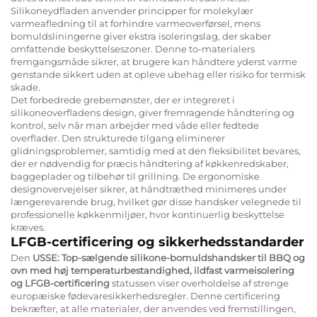
Silikoneydfladen anvender principper for molekylær
varmeafledning til at forhindre varmeoverførsel, mens
bomuldsliningerne giver ekstra isoleringslag, der skaber
omfattende beskyttelseszoner. Denne to-materialers
fremgangsmåde sikrer, at brugere kan håndtere yderst varme
genstande sikkert uden at opleve ubehag eller risiko for termisk
skade.
Det forbedrede grebemønster, der er integreret i
silikoneoverfladens design, giver fremragende håndtering og
kontrol, selv når man arbejder med våde eller fedtede
overflader. Den strukturede tilgang eliminerer
glidningsproblemer, samtidig med at den fleksibilitet bevares,
der er nødvendig for præcis håndtering af køkkenredskaber,
baggeplader og tilbehør til grillning. De ergonomiske
designovervejelser sikrer, at håndtræthed minimeres under
længerevarende brug, hvilket gør disse handsker velegnede til
professionelle køkkenmiljøer, hvor kontinuerlig beskyttelse
kræves.
LFGB-certificering og sikkerhedsstandarder
Den
USSE: Top-sælgende silikone-bomuldshandsker til BBQ og
ovn med høj temperaturbestandighed, ildfast varmeisolering
og LFGB-certificering
statussen viser overholdelse af strenge
europæiske fødevaresikkerhedsregler. Denne certificering
bekræfter, at alle materialer, der anvendes ved fremstillingen,