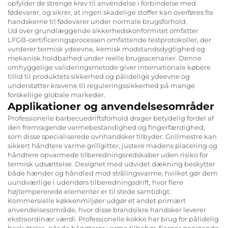
opfylder de strenge krav til anvendelse i forbindelse med
fødevarer, og sikrer, at ingen skadelige stoffer kan overføres fra
handskerne til fødevarer under normale brugsforhold.
Ud over grundlæggende sikkerhedskonformitet omfatter
LFGB-certificeringsprocessen omfattende testprotokoller, der
vurderer termisk ydeevne, kemisk modstandsdygtighed og
mekanisk holdbarhed under reelle brugsscenarier. Denne
omhyggelige valideringsmetode giver internationale købere
tillid til produktets sikkerhed og pålidelige ydeevne og
understøtter kravene til reguleringssikkerhed på mange
forskellige globale markeder.
Applikationer og anvendelsesområder
Professionelle barbecuedriftsforhold drager betydelig fordel af
den fremragende varmebestandighed og fingerfærdighed,
som disse specialiserede ovnhandsker tilbyder. Grillmestre kan
sikkert håndtere varme grillgitter, justere madens placering og
håndtere opvarmede tilberedningsredskaber uden risiko for
termisk udsættelse. Designet med udvidet dækning beskytter
både hænder og håndled mod strålingsvarme, hvilket gør dem
uundværlige i udendørs tilberedningsdrift, hvor flere
højtempererede elementer er til stede samtidigt.
Kommersielle køkkenmiljøer udgør et andet primært
anvendelsesområde, hvor disse brandsikre handsker leverer
ekstraordinær værdi. Professionelle kokke har brug for pålidelig
beskyttelse, når de håndterer varme tilbehør, fjerner genstande