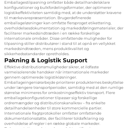
Emballagestilpasning omfatter både detailhandelsklare
konfigurationer og bulkfordelingsformater, der optimerer
logistikeffektiviteten samtidig med, at de understøtter kravene
til mærkevarepræsentation. Brugerdefinerede
emballageløsninger kan omfatte flersproget etikettering,
overholdelsesdokumentation og markedsføringsmaterialer, der
faciliterer markedsindtræden i en række forskellige
internationale områder. Disse omfattende muligheder for
tilpasning stiller distributører i stand til at opnå en vellykket
markedsindtræden, mens produktkvalitet og
sikkerhedsstandarder opretholdes.
Pakning & Logistik Support
Effektive distributionsmuligheder sikrer, at ildfaste
varmeisolerende handsker når internationale markeder
gennem optimerede logistikløsninger.
Emballageingeniørarbejde prioriterer produkternes beskyttelse
under længere transportperioder, samtidig med at den rumlige
størrelse minimeres for omkostningseffektiv transport. Flere
emballagekonfigurationer tilpasser sig forskellige
ordremængder og distributionskanalkrav – fra enkelte
detailhandelsenheder til store kommercielle partier.
Internationale fragtprotokoller omfatter omfattende
dokumentationsstøtte, der faciliterer toldafklaring og
overholdelse af regler i en række globale markeder.