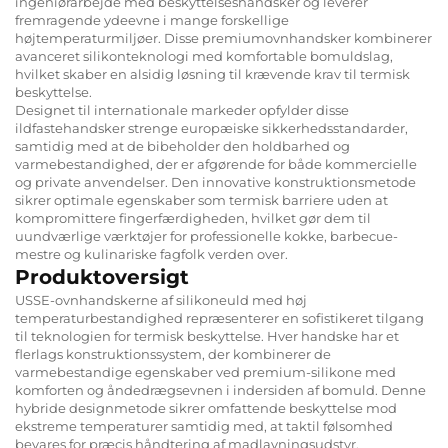
ingeniørarbejde med beskyttelseshandsker og leverer
fremragende ydeevne i mange forskellige
højtemperaturmiljøer. Disse premiumovnhandsker kombinerer
avanceret silikonteknologi med komfortable bomuldslag,
hvilket skaber en alsidig løsning til krævende krav til termisk
beskyttelse.
Designet til internationale markeder opfylder disse
ildfastehandsker strenge europæiske sikkerhedsstandarder,
samtidig med at de bibeholder den holdbarhed og
varmebestandighed, der er afgørende for både kommercielle
og private anvendelser. Den innovative konstruktionsmetode
sikrer optimale egenskaber som termisk barriere uden at
kompromittere fingerfærdigheden, hvilket gør dem til
uundværlige værktøjer for professionelle kokke, barbecue-
mestre og kulinariske fagfolk verden over.
Produktoversigt
USSE-ovnhandskerne af silikoneuld med høj
temperaturbestandighed repræsenterer en sofistikeret tilgang
til teknologien for termisk beskyttelse. Hver handske har et
flerlags konstruktionssystem, der kombinerer de
varmebestandige egenskaber ved premium-silikone med
komforten og åndedrægsevnen i indersiden af bomuld. Denne
hybride designmetode sikrer omfattende beskyttelse mod
ekstreme temperaturer samtidig med, at taktil følsomhed
bevares for præcis håndtering af madlavningsudstyr,