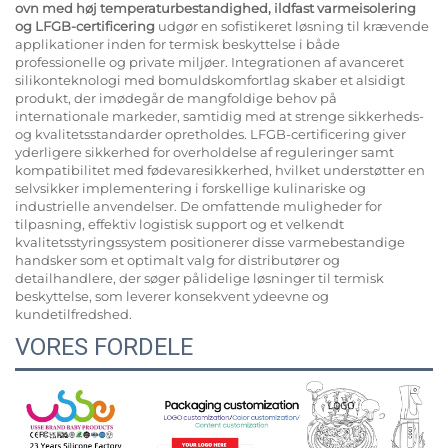
ovn med høj temperaturbestandighed, ildfast varmeisolering
og LFGB-certificering
udgør en sofistikeret løsning til krævende
applikationer inden for termisk beskyttelse i både
professionelle og private miljøer. Integrationen af avanceret
silikonteknologi med bomuldskomfortlag skaber et alsidigt
produkt, der imødegår de mangfoldige behov på
internationale markeder, samtidig med at strenge sikkerheds-
og kvalitetsstandarder opretholdes. LFGB-certificering giver
yderligere sikkerhed for overholdelse af reguleringer samt
kompatibilitet med fødevaresikkerhed, hvilket understøtter en
selvsikker implementering i forskellige kulinariske og
industrielle anvendelser. De omfattende muligheder for
tilpasning, effektiv logistisk support og et velkendt
kvalitetsstyringssystem positionerer disse varmebestandige
handsker som et optimalt valg for distributører og
detailhandlere, der søger pålidelige løsninger til termisk
beskyttelse, som leverer konsekvent ydeevne og
kundetilfredshed.
VORES FORDELE