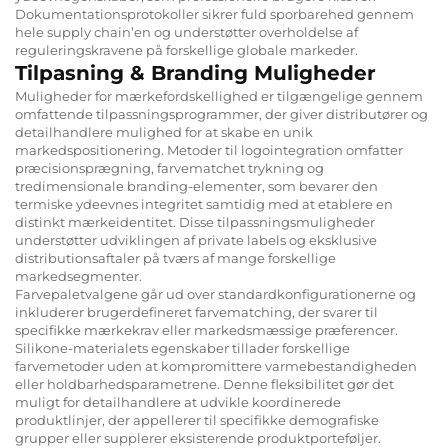
Dokumentationsprotokoller sikrer fuld sporbarehed gennem
hele supply chain’en og understøtter overholdelse af
reguleringskravene på forskellige globale markeder.
Tilpasning & Branding Muligheder
Muligheder for mærkefordskellighed er tilgængelige gennem
omfattende tilpassningsprogrammer, der giver distributører og
detailhandlere mulighed for at skabe en unik
markedspositionering. Metoder til logointegration omfatter
præcisionsprægning, farvematchet trykning og
tredimensionale branding-elementer, som bevarer den
termiske ydeevnes integritet samtidig med at etablere en
distinkt mærkeidentitet. Disse tilpassningsmuligheder
understøtter udviklingen af private labels og eksklusive
distributionsaftaler på tværs af mange forskellige
markedsegmenter.
Farvepaletvalgene går ud over standardkonfigurationerne og
inkluderer brugerdefineret farvematching, der svarer til
specifikke mærkekrav eller markedsmæssige præferencer.
Silikone-materialets egenskaber tillader forskellige
farvemetoder uden at kompromittere varmebestandigheden
eller holdbarhedsparametrene. Denne fleksibilitet gør det
muligt for detailhandlere at udvikle koordinerede
produktlinjer, der appellerer til specifikke demografiske
grupper eller supplerer eksisterende produktporteføljer.