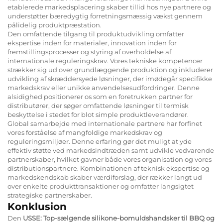
etablerede markedsplacering skaber tillid hos nye partnere og
understøtter bæredygtig forretningsmæssig vækst gennem
pålidelig produktpræstation.
Den omfattende tilgang til produktudvikling omfatter
ekspertise inden for materialer, innovation inden for
fremstillingsprocesser og styring af overholdelse af
internationale reguleringskrav. Vores tekniske kompetencer
strækker sig ud over grundlæggende produktion og inkluderer
udvikling af skræddersyede løsninger, der imødegår specifikke
markedskrav eller unikke anvendelsesudfordringer. Denne
alsidighed positionerer os som en foretrukken partner for
distributører, der søger omfattende løsninger til termisk
beskyttelse i stedet for blot simple produktleverandører.
Global samarbejde med internationale partnere har forfinet
vores forståelse af mangfoldige markedskrav og
reguleringsmiljøer. Denne erfaring gør det muligt at yde
effektiv støtte ved markedsindtræden samt udvikle vedvarende
partnerskaber, hvilket gavner både vores organisation og vores
distributionspartnere. Kombinationen af teknisk ekspertise og
markedskendskab skaber værdiforslag, der rækker langt ud
over enkelte produkttransaktioner og omfatter langsigtet
strategiske partnerskaber.
Konklusion
Den
USSE: Top-sælgende silikone-bomuldshandsker til BBQ og