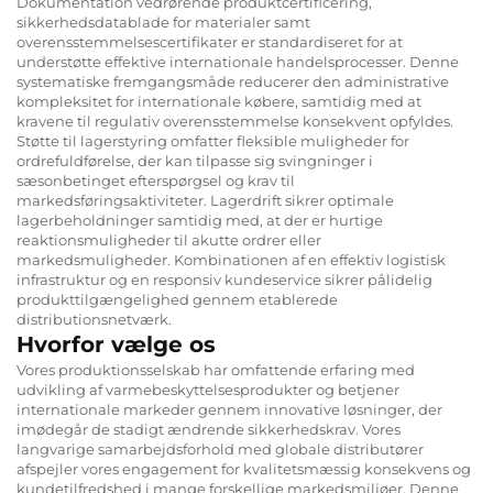
Dokumentation vedrørende produktcertificering,
sikkerhedsdatablade for materialer samt
overensstemmelsescertifikater er standardiseret for at
understøtte effektive internationale handelsprocesser. Denne
systematiske fremgangsmåde reducerer den administrative
kompleksitet for internationale købere, samtidig med at
kravene til regulativ overensstemmelse konsekvent opfyldes.
Støtte til lagerstyring omfatter fleksible muligheder for
ordrefuldførelse, der kan tilpasse sig svingninger i
sæsonbetinget efterspørgsel og krav til
markedsføringsaktiviteter. Lagerdrift sikrer optimale
lagerbeholdninger samtidig med, at der er hurtige
reaktionsmuligheder til akutte ordrer eller
markedsmuligheder. Kombinationen af en effektiv logistisk
infrastruktur og en responsiv kundeservice sikrer pålidelig
produkttilgængelighed gennem etablerede
distributionsnetværk.
Hvorfor vælge os
Vores produktionsselskab har omfattende erfaring med
udvikling af varmebeskyttelsesprodukter og betjener
internationale markeder gennem innovative løsninger, der
imødegår de stadigt ændrende sikkerhedskrav. Vores
langvarige samarbejdsforhold med globale distributører
afspejler vores engagement for kvalitetsmæssig konsekvens og
kundetilfredshed i mange forskellige markedsmiljøer. Denne