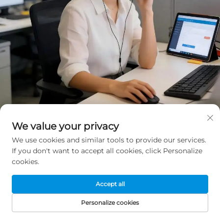
We value your privacy
Få et gratis tilbud
We use cookies and similar tools to provide our services.
If you don't want to accept all cookies, click Personalize
Vores repræsentant vil kontakte dig snart.
cookies.
E-mail
Accept all
0/100
Personalize cookies
FORSIDE
PRODUKTER
E-MAIL
TELEFON