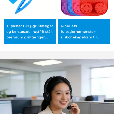
Tilpasset BBQ-grilltænger
6-hullets
og børstesæt i rustfrit stål,
julestjernemønster-
premium grilltænger,
silikonekageform til
grossistbørste til
fremstilling af sæbe,
påsætning af marinade
stearinlys, slik, muffins,
chokolade og
kagedekoration