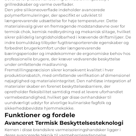
grillredskaber og varme overflader.
Den ydre silikoneoverflade indeholder avancerede
polymerformuleringer, der specifikt er udviklet til
længerevarende udsættelse for høje temperaturer. Dette
materialevalg giver en fremragende modstandsevne over for
termisk chok, kemisk nedbrydning og mekanisk slitage, hvilket
sikrer pålidelig langtidsholdbarhed i krævende driftsmiljøer. De
indre bomuldslag tilbyder fugttransporterende egenskaber og
forbedret brugerkomfort under længerevarende
bæringsperioder og imødekommer de ergonomiske behov hos
professionelle brugere, der kræver vedvarende beskyttelse
under omfattende madlavning.
Fremstillingspræcision sikrer konsekvent kvalitet i hver
produktionsbatch, med omfattende verifikation af dimensionel
nøjagtighed og materialeintegritet. Den nahtløse integration af
materialer skaber en forenet beskyttelsesbarriere, der
opretholder fleksibilitet samtidig med at levere uforhandlet
varmebestandighed, hvilket gør disse ovnhandsker til
uundværligt udstyr for alvorlige kulinariske fagfolk og
sikkerhedsbevidste hjemmekokke.
Funktioner og fordele
Avanceret Termisk Beskyttelsesteknologi
Kernen i disse brandsikre varmeisoleringshandsker ligger i
deres avancerede teknik til varmebarrieredannelse.