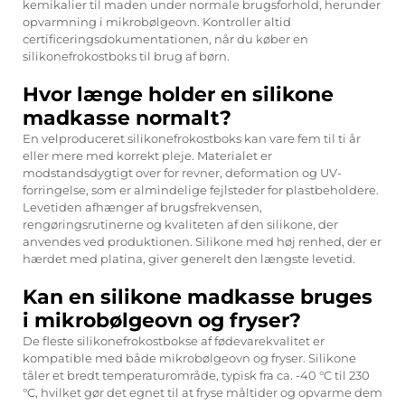
kemikalier til maden under normale brugsforhold, herunder
opvarmning i mikrobølgeovn. Kontroller altid
certificeringsdokumentationen, når du køber en
silikonefrokostboks til brug af børn.
Hvor længe holder en silikone
madkasse normalt?
En velproduceret silikonefrokostboks kan vare fem til ti år
eller mere med korrekt pleje. Materialet er
modstandsdygtigt over for revner, deformation og UV-
forringelse, som er almindelige fejlsteder for plastbeholdere.
Levetiden afhænger af brugsfrekvensen,
rengøringsrutinerne og kvaliteten af den silikone, der
anvendes ved produktionen. Silikone med høj renhed, der er
hærdet med platina, giver generelt den længste levetid.
Kan en silikone madkasse bruges
i mikrobølgeovn og fryser?
De fleste silikonefrokostbokse af fødevarekvalitet er
kompatible med både mikrobølgeovn og fryser. Silikone
tåler et bredt temperaturområde, typisk fra ca. -40 °C til 230
°C, hvilket gør det egnet til at fryse måltider og opvarme dem