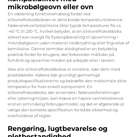
mikrobølgeovn eller ovn
En væsentlig funktionsmæssig fordel ved
silikonefrokostboksen er dens brede temperaturtolerance.
Fødevarekvalitetssilikone tåler typisk temperaturer fra ca.
-40 °C til 230 °C, hvilket betyder, at en silikonefrokostboks
sikkert kan overgå fra fryseropbevaring til opvarmning i
mikrobølgeovn uden materiel nedbrydning eller frigivelse af
kemikalier. Denne termiske alsidighed er en betydelig
praktisk fordel for brugere, der forbereder måltider på
forhånd og opvarmer maden på arbejde eller i skolen.
Ikke alle silikonefrokostbokse er ovnsikre, især dem med
plastdæksler. Købere bør grundigt gennemgå
produktspecifikationerne og bekræfte den maksimale sikre
temperatur for hver enkelt komponent. En
silikonefrokostboks, der anvendes i fødevareforretninger
eller cateringmiljøer, kan kræve en højere varmetolerance
end en almindelig forbrugermodel, og det er afgørende at
vælge den korrekte specifikation for både sikkerhed og
overholdelse af regler.
Rengøring, lugtbevarelse og
pletbestandighed