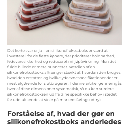
Det korte svar er ja – en silikonefrokostboks er værd at
investere i for de fleste købere, der prioriterer holdbarhed,
fødevaresikkerhed og reduceret miljøpåvirkning. Men det
fulde billede er mere nuanceret. Værdien af en
silikonefrokostboks afhænger stærkt af, hvordan den bruges,
hvad den erstatter, og hvilke ydeevnespecifikationer der er
mest afgørende for slutbrugeren. I denne artikel gennemgås
hver af disse dimensioner systematisk, så du kan vurdere
silikonefrokostboksen ud fra dine specifikke behov i stedet
for udelukkende at stole på markedsføringsudtryk.
Forståelse af, hvad der gør en
silikonefrokostboks anderledes