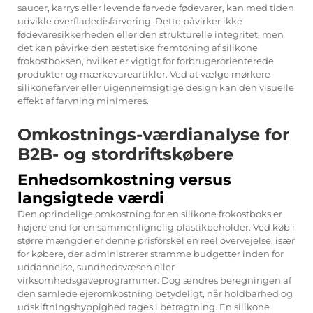
saucer, karrys eller levende farvede fødevarer, kan med tiden
udvikle overfladedisfarvering. Dette påvirker ikke
fødevaresikkerheden eller den strukturelle integritet, men
det kan påvirke den æstetiske fremtoning af silikone
frokostboksen, hvilket er vigtigt for forbrugerorienterede
produkter og mærkevareartikler. Ved at vælge mørkere
silikonefarver eller uigennemsigtige design kan den visuelle
effekt af farvning minimeres.
Omkostnings-værdianalyse for
B2B- og stordriftskøbere
Enhedsomkostning versus
langsigtede værdi
Den oprindelige omkostning for en silikone frokostboks er
højere end for en sammenlignelig plastikbeholder. Ved køb i
større mængder er denne prisforskel en reel overvejelse, især
for købere, der administrerer stramme budgetter inden for
uddannelse, sundhedsvæsen eller
virksomhedsgaveprogrammer. Dog ændres beregningen af
den samlede ejeromkostning betydeligt, når holdbarhed og
udskiftningshyppighed tages i betragtning. En silikone