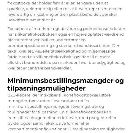
frokostboks, der holder fem år eller længere uden at
sprække, deformere sig eller miste farven, repræsenterer en
lavere årlig omkostning end en plastikbeholder, der skal
udskiftes hvert ét til to år.
For købere af mærkeprægede varer og promotionsprodukter
har silikonefrokostboksen også en højere opfattet værdi end
plastalternativer, hvilket understøtter en
premiumpositionering og stærkere brandassociation. Den
taktil kvalitet, visuelle tiltrækkelighed og miljømæssige
fordele ved en silikonefrokostboks gør den til et mere
effektivt brandredskab på markeder, hvor bæredygtighed og
kvalitet er centrale brandværdier.
Minimumsbestillingsmængder og
tilpasningsmuligheder
B2B-købere, der indkøber silikonefrokostbokse i store
mængder, bør vurdere leverandører ud fra
minimumsbestillingsmængder, leveringstider og
muligheder for tilpasning. En silikonefrokostboks kan
fremstilles i brugerdefinerede farver, med prægede eller
trykte logoer samt i eksklusive former eller
kompartimentkonfigurationer. Disse tilpasningsmuligheder