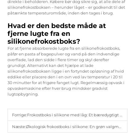
direkte i beholderen. Købere bør dog sikre sig, at alle dele af
silikonefrokostboksen – herunder låget – er godkendt til det
påtænkte temperaturområde, inden den tages i brug.
Hvad er den bedste måde at
fjerne lugte fra en
silikonefrokostboks?
For at fjerne absorberede lugte fra en silikonefrokostboks,
påfør en pasta af bagepulver og vand på den indvendige
overflade, lad den sidde i flere timer og skyl derefter
grundigt. Alternativt kan det hjælpe at lade
silikonefrokostboksen ligge i en fortyndet opløsning af hvid
eddike eller placere den i en ovn ved lav temperatur i 20 til
30 minutter for at frigøre fanget lugt. Regelmæssig opvask i
opvaskemaskine efter hver brug mindsker gradvist
lugtopbygning.
Forrige:
Frokostboks i silikone med låg: Et bæredygtigt valg
Næste:
Økologisk frokostboks i silikone: En grøn valgmulighed forklaret