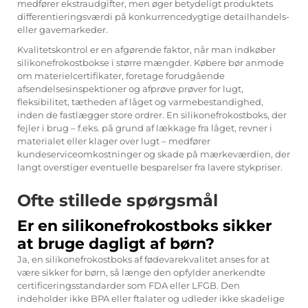
medfører ekstraudgifter, men øger betydeligt produktets
differentieringsværdi på konkurrencedygtige detailhandels-
eller gavemarkeder.
Kvalitetskontrol er en afgørende faktor, når man indkøber
silikonefrokostbokse i større mængder. Købere bør anmode
om materielcertifikater, foretage forudgående
afsendelsesinspektioner og afprøve prøver for lugt,
fleksibilitet, tætheden af låget og varmebestandighed,
inden de fastlægger store ordrer. En silikonefrokostboks, der
fejler i brug – f.eks. på grund af lækkage fra låget, revner i
materialet eller klager over lugt – medfører
kundeserviceomkostninger og skade på mærkeværdien, der
langt overstiger eventuelle besparelser fra lavere stykpriser.
Ofte stillede spørgsmål
Er en silikonefrokostboks sikker
at bruge dagligt af børn?
Ja, en silikonefrokostboks af fødevarekvalitet anses for at
være sikker for børn, så længe den opfylder anerkendte
certificeringsstandarder som FDA eller LFGB. Den
indeholder ikke BPA eller ftalater og udleder ikke skadelige