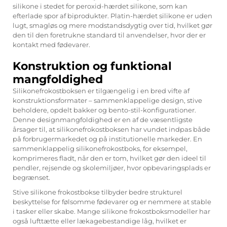
silikone i stedet for peroxid-hærdet silikone, som kan
efterlade spor af biprodukter. Platin-hærdet silikone er uden
lugt, smagløs og mere modstandsdygtig over tid, hvilket gør
den til den foretrukne standard til anvendelser, hvor der er
kontakt med fødevarer.
Konstruktion og funktional
mangfoldighed
Silikonefrokostboksen er tilgængelig i en bred vifte af
konstruktionsformater – sammenklappelige design, stive
beholdere, opdelt bakker og bento-stil-konfigurationer.
Denne designmangfoldighed er en af de væsentligste
årsager til, at silikonefrokostboksen har vundet indpas både
på forbrugermarkedet og på institutionelle markeder. En
sammenklappelig silikonefrokostboks, for eksempel,
komprimeres fladt, når den er tom, hvilket gør den ideel til
pendler, rejsende og skolemiljøer, hvor opbevaringsplads er
begrænset.
Stive silikone frokostbokse tilbyder bedre strukturel
beskyttelse for følsomme fødevarer og er nemmere at stable
i tasker eller skabe. Mange silikone frokostboksmodeller har
også lufttætte eller lækagebestandige låg, hvilket er