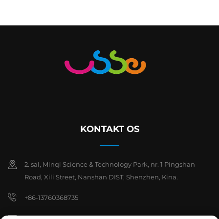
KONTAKT OS
2. sal, Minqi Science & Technology Park, nr. 1 Pingshan
Road, Xili Street, Nanshan DIST, Shenzhen, Kina.
+86-13760368735
[email protected]