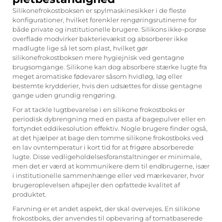
Silikonefrokostboksen er spylmaskinesikker i de fleste
konfigurationer, hvilket forenkler rengøringsrutinerne for
både private og institutionelle brugere. Silikons ikke-porøse
overflade modvirker bakterievækst og absorberer ikke
madlugte lige så let som plast, hvilket gør
silikonefrokostboksen mere hygiejnisk ved gentagne
brugsomgange. Silikone kan dog absorbere stærke lugte fra
meget aromatiske fødevarer såsom hvidløg, løg eller
bestemte krydderier, hvis den udsættes for disse gentagne
gange uden grundig rengøring.
For at tackle lugtbevarelse i en silikone frokostboks er
periodisk dybrengning med en pasta af bagepulver eller en
fortyndet eddikesolution effektiv. Nogle brugere finder også,
at det hjælper at bage den tomme silikone frokostboks ved
en lav ovntemperatur i kort tid for at frigøre absorberede
lugte. Disse vedligeholdelsesforanstaltninger er minimale,
men det er værd at kommunikere dem til endbrugerne, især
i institutionelle sammenhænge eller ved mærkevarer, hvor
brugeroplevelsen afspejler den opfattede kvalitet af
produktet.
Farvning er et andet aspekt, der skal overvejes. En silikone
frokostboks, der anvendes til opbevaring af tomatbaserede