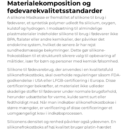
Materialekomposition og
fødevarekvalitetsstandarder
A
silikone Madkasse
er fremstillet af silikone til brug i
fødevarer, et syntetisk polymer udledt fra silicium, oxygen,
kulstof og hydrogen. I modsætning til almindelige
plastmaterialer indeholder silikone til brug i fødevarer ikke
BPA, ftalater eller andre kemikalier, der påvirker det
endokrine system, hvilket de senere år har rejst
sundhedsmæssige bekymringer. Dette gør silikone-
frokostdåsen til et strukturelt sikrere valg til opbevaring af
måltider, især for børn og personer med kemisk følsomhed.
Silikone til fødevarebrug, der anvendes i en kvalitetsfuld
silikonefrokostboks, skal overholde reguleringer såsom FDA-
godkendelse i USA eller LFGB-certificering i Europa. Disse
certificeringer bekræfter, at materialet ikke udleder
skadelige stoffer til fødevarer under normale brugsforhold,
herunder udsættelse for varme, kulde samt surt eller
fedtholdigt mad. Når man indkøber silikonefrokostbokse i
større mængder, er verificering af disse certificeringer et
uomgængeligt krav i indkøbsprocessen.
Siliconens densitet og renhed påvirker også ydeevnen. En
silikonefrokostboks af høj kvalitet bruger platin-hærdet