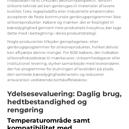
madboksen fra et cirkulært økonomiperspektiv. Selvom
silikone teknisk set kan genbruges til materialer af lavere
kvalitet, f.eks. legepladsflis eller industrielle smøremidler,
accepterer de fleste kommunale genbrugsprogrammer ikke
silikoneprodukter. Købere og mærker, der er forpligtet til
bæredygtighed gennem hele produktets livscyklus, bør tage
dette med i betragtning i deres produktstrategi.
Nogle producenter tilbyder genoptagelses- eller
genbrugsprogrammer for silikoneprodukter, hvilket delvist
kan afhjælpe denne mangel. For B2B-købere, der indkøber
silikonefrokostbokse til mærkevarer, virksomhedsgaver eller
institutionel levering, styrker samarbejde med leverandører,
der har programmer for slutningen af levetiden på plads,
den samlede bæredygtighedsnarrativ og reducerer
ansvarsrisici vedrørende bortskaffelseskrav.
Ydelsesevaluering: Daglig brug,
hedtbestandighed og
rengøring
Temperaturområde samt
kompatibilitet med