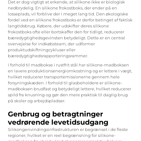
Det er dog vigtigt at erkende, at silikone ikke er biologisk
nedbrydelig. En silikone frokostboks, der ender på en
losseplads, vil forblive der i meget lang tid. Den økologiske
fordel ved en silikone frokostboks er derfor betinget af faktisk
langtidsbrug. Købere, der udskifter deres silikone
frokostboks ofte eller bortskaffer den for tidligt, reducerer
bæredygtighedsgevinsten betydeligt. Dette er en central
overvejelse for indkøbsteam, der udformer
produktudskiftningcykluser eller
bæredygtighedsrapporteringsrammer.
I forhold til madbokse i rustfrit stål har silikone-madboksen
en lavere produktionsenergiomkostning og er lettere i vægt,
hvilket reducerer transportemissionerne gennem hele
forsyningskæden. I forhold til glasbeholdere er silikone-
madboksen brudfast og betydeligt lettere, hvilket reducerer
spild fra knusning og gør den mere praktisk til daglig brug
på skoler og arbejdspladser.
Genbrug og betragtninger
vedrørende levetidsudgang
Silikongenvindingsinfrastrukturen er begrænset i de fleste
regioner, hvilket er en reel begrænsning for silikone-