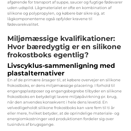
afgørende for transport af suppe, saucer og fugtige fødevarer
uden udspild. Lågmaterialet er ofte en kombination af
silikone og polypropylen, og købere bør sikre sig, at
lågkomponenterne også opfylder kravene til
fødevarekvalitet.
Miljømæssige kvalifikationer:
Hvor bæredygtig er en silikone
frokostboks egentlig?
Livscyklus-sammenligning med
plastalternativer
En af de primære årsager til, at købere overvejer en silikone
frokostboks, er dens miljømæssige placering. I forhold til
engangsplastposer og engangsbegrebe tilbyder en silikone
frokostboks en betydeligt lavere miljøpåvirkning pr. brug,
når den anvendes konsekvent i hele dens levetid. En
velvedligeholdt silikone frokostboks kan vare fem til ti år
eller mere, hvilket betyder, at de oprindelige materiale- og
energiomkostninger ved produktionen fordeler sig over
tusindvis af brugsgange.