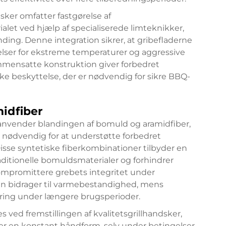
sker omfatter fastgørelse af
alet ved hjælp af specialiserede limteknikker,
ding. Denne integration sikrer, at gribefladerne
telser for ekstreme temperaturer og aggressive
mensatte konstruktion giver forbedret
e beskyttelse, der er nødvendig for sikre BBQ-
idfiber
r anvender blandingen af bomuld og aramidfiber,
nødvendig for at understøtte forbedret
sse syntetiske fiberkombinationer tilbyder en
itionelle bomuldsmaterialer og forhindrer
ompromittere grebets integritet under
n bidrager til varmebestandighed, mens
ring under længere brugsperioder.
ed fremstillingen af kvalitetsgrillhandsker,
der en konstant håndform, selv under betingelser