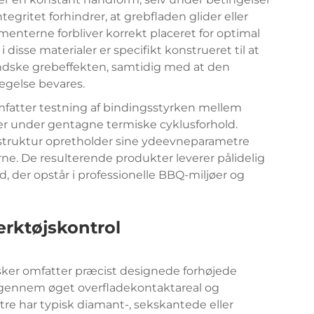
egritet forhindrer, at grebfladen glider eller
lementerne forbliver korrekt placeret for optimal
disse materialer er specifikt konstrueret til at
indske grebeffekten, samtidig med at den
vægelse bevares.
omfatter testning af bindingsstyrken mellem
er under gentagne termiske cyklusforhold.
struktur opretholder sine ydeevneparametre
e. De resulterende produkter leverer pålidelig
, der opstår i professionelle BBQ-miljøer og
ærktøjskontrol
sker omfatter præcist designede forhøjede
 gennem øget overfladekontaktareal og
tre har typisk diamant-, sekskantede eller