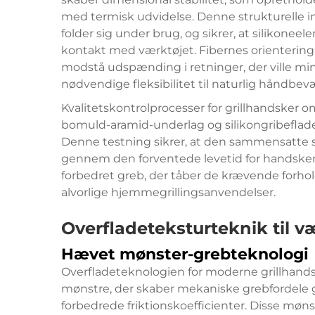
med termisk udvidelse. Denne strukturelle int
folder sig under brug, og sikrer, at silikonee
kontakt med værktøjet. Fibernes orientering i 
modstå udspænding i retninger, der ville m
nødvendige fleksibilitet til naturlig håndbe
Kvalitetskontrolprocesser for grillhandsker 
bomuld-aramid-underlag og silikongribeflad
Denne testning sikrer, at den sammensatte 
gennem den forventede levetid for handskern
forbedret greb, der tåber de krævende forhold
alvorlige hjemmegrillingsanvendelser.
Overfladeteksturteknik til v
Hævet mønster-grebteknologi
Overfladeteknologien for moderne grillhand
mønstre, der skaber mekaniske grebfordele
forbedrede friktionskoefficienter. Disse møns