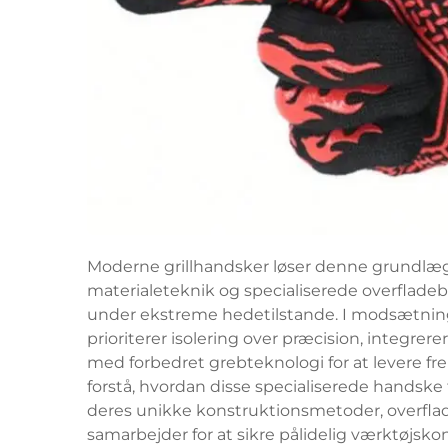
Moderne grillhandsker løser denne grundl
materialeteknik og specialiserede overfladebe
under ekstreme hedetilstande. I modsætning 
prioriterer isolering over præcision, integr
med forbedret grebteknologi for at levere f
forstå, hvordan disse specialiserede handske
deres unikke konstruktionsmetoder, overfla
samarbejder for at sikre pålidelig værktøjs