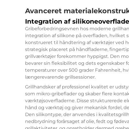
Avanceret materialekonstruk
Integration af silikoneoverflad
Gribeforbedringsevnen hos moderne grillha
integration af silikone på overfladen, hvilket 
konstrueret til håndtering af værktøjer ved 
strategisk placeret på håndfladerne, finger
grillværktøjer forekommer hyppigst. Den mole
bevarer sin fleksibilitet og dets egenskaber f
temperaturer over 500 grader Fahrenheit, h
længerevarende grillsessioner.
Grillhandsker af professionel kvalitet er uds
som mikro-gribeflader og skaber flere kont
værktøjsoverfladerne. Disse strukturerede e
hånd og værktøj og giver mekanisk fordel, de
Den silikontype, der anvendes i kvalitetsgril
nedbrydning forårsaget af olie, fedt og føde
grillaktiviteter, og opretholder dermed grebet