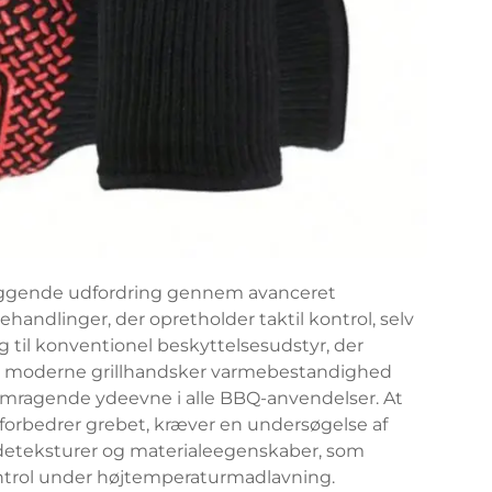
æggende udfordring gennem avanceret
handlinger, der opretholder taktil kontrol, selv
til konventionel beskyttelsesudstyr, der
erer moderne grillhandsker varmebestandighed
remragende ydeevne i alle BBQ-anvendelser. At
 forbedrer grebet, kræver en undersøgelse af
deteksturer og materialeegenskaber, som
kontrol under højtemperaturmadlavning.