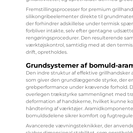
Fremstillingsprocesser for premium grillhand
silikongribeelementer direkte til grundmateri
der forhindrer adskillelse under termisk spæn
forbliver intakte, selv efter gentagne udsæt
rengøringsprocedurer. Den resulterende sam
værktøjskontrol, samtidig med at den termisk
drift, opretholdes.
Grundsystemer af bomuld-aram
Den indre struktur af effektive grillhandske
som giver den grundlæggende styrke, der er 
grebperformance under krævende forhold. Di
overlegen trækstyrke sammenlignet med trad
deformation af handskerne, hvilket kunne k
håndtering af værktøjer. Aramidkomponente
bomuldsdelene sikrer komfort og fugtregule
Avancerede vævningsteknikker, der anvendes v
skaber dimensional stabilitet, som oprethol