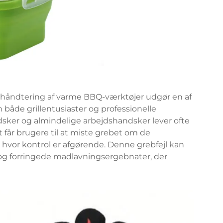
r håndtering af varme BBQ-værktøjer udgør en af
 både grillentusiaster og professionelle
ndsker og almindelige arbejdshandsker lever ofte
t får brugere til at miste grebet om de
k, hvor kontrol er afgørende. Denne grebfejl kan
 og forringede madlavningsergebnater, der