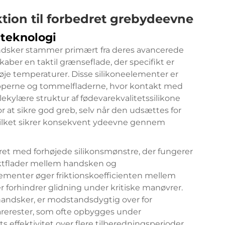
tion til forbedret grebydeevne
eteknologi
ndsker stammer primært fra deres avancerede
skaber en taktil grænseflade, der specifikt er
høje temperaturer. Disse silikoneelementer er
tipperne og tommelfladerne, hvor kontakt med
kylære struktur af fødevarekvalitetssilikone
or at sikre god greb, selv når den udsættes for
vilket sikrer konsekvent ydeevne gennem
tyret med forhøjede silikonsmønstre, der fungerer
aktflader mellem handsken og
lementer øger friktionskoefficienten mellem
r forhindrer glidning under kritiske manøvrer.
lhandsker, er modstandsdygtig over for
varerester, som ofte opbygges under
s effektivitet over flere tilberedningsperioder.