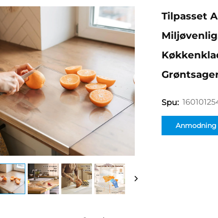
Tilpasset A
Miljøvenli
Køkkenklad
Grøntsage
16010125
Spu:
Anmodning