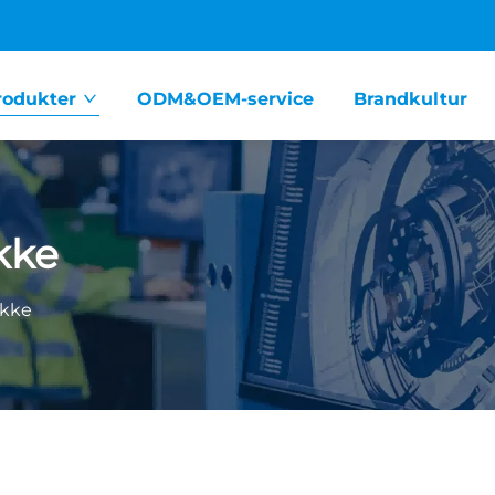
rodukter
ODM&OEM-service
Brandkultur
kke
ykke