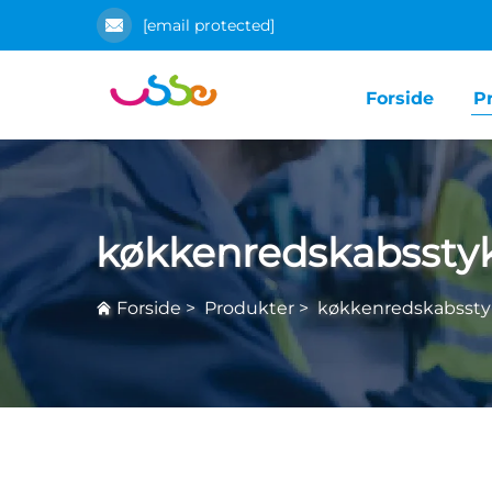
[email protected]
Forside
P
køkkenredskabssty
Forside
>
Produkter
>
køkkenredskabsst