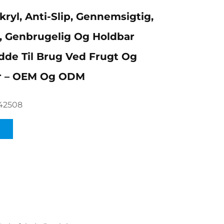
kryl, Anti-Slip, Gennemsigtig,
g, Genbrugelig Og Holdbar
de Til Brug Ved Frugt Og
r – OEM Og ODM
42508