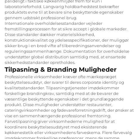
pålideligt i faktiske køkkenmiljøer frem for kun i
laboratorieforhold. Langvarig holdbarhedstest bekræfter
produktets evne til at bevare sine beskyttende egenskaber
gennem udstrakt professionel brug.
Internationale overholdelsesstandarder vejleder
fremstillingsprocessen for at sikre accept i globale markeder.
Disse standarder dækker materielsikkerhed,
konstruktionskvalitet og ydelsesspecifikationer, der muliggør
sikker brug i en bred vifte af tilberedningsanvendelser og
reguleringssammenhænge. Dokumentation for overholdelse
understøtter global distribution samtidig med, at ensartede
sikkerhedsstandarder opretholdes.
Tilpasning & Branding Muligheder
Professionelle virksomheder kræver ofte mærkepræget
beskyttelsesudstyr, der svarer til deres corporate identity og
kvalitetsstandarder. Tilpasningstjenester imødekommer
forskellige brandingkrav, samtidig med at de bevarer de
væsentlige beskyttende egenskaber i det grundlæggende
produkt. Disse muligheder understøtter restauranter,
cateringvirksomheder og fødevareforretningsdrift, der ønsker at
vise en sammenhængende professionel fremtoning.
Farvetilpasning giver virksomhederne mulighed for at
koordinere beskyttelsesudstyret med eksisterende
køkkenestetik eller virksomhedens farveskema. Flere farvevalg
imødekommer forskellige præferencer, mens de samme