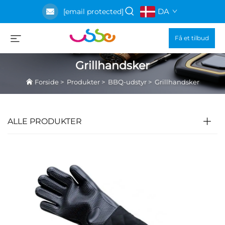
DA
[email protected]
Få et tilbud
Grillhandsker
Forside
>
Produkter
>
BBQ-udstyr
>
Grillhandsker
ALLE PRODUKTER