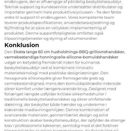
endbrugere, der er afhængige af pålidelig beskyttelsesudstyr.
Teknisk support og kundeservice understøtter distributører og
importører gennem hele produktlivscyclussen – fra den første
ordre til support til endbrugeren. Vores kompetente team
leverer produktspecifikationer, anvendelsesvejledning og
fejlfinding for at sikre en vellykket implementering af
produktet. Denne supportforpligtelse omfatter også
tilpasningstjenester og styring af volumenordrer.
Konklusion
Den
Ekstra lange 60 cm husholdnings-BBQ-grillovnshandsker,
varmebestandige honningcelle-silicone-bomuldshandsker
udgør en betydelig fremskridt inden for kulinarisk
beskyttelsesudstyr ved at kombinere innovativ
materieteknologi med praktiske designløsninger. Den
hexagonale silikoneydre giver fremragende greb og
varmebestandighed, mens den bomuldspåklædte inderside
sikrer komfort under længerevarende brug. Designet med
forlænget længde udfylder kritiske sikkerhedshuller i
traditionelle beskyttelseshandsker og sikrer omfattende
dækning, der beskytter både hænder og underarme i
krævende madlavningsmiljøer. Denne kombination af
avancerede materialer, gennemtænkt design og solid
konstruktion skaber beskyttelsesudstyr, der opfylder de strenge
krav i professionelle køkkener, samtidig med at det forbliver
tilgængeligt for alvorlige hjemmekogere. Als fleksibilitet på