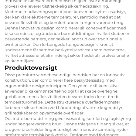
industrielle fødevareforberedelsesmiljøer, hvor almindelige
gloves ikke leverer tilstrækkelig sikkerhedsdækning.
Moderne madlavningsoperationer kræver beskyttelsesudstyr,
der kan klare ekstreme temperaturer, samtidig med at det
bevarer fleksibilitet og komfort under længerevarende brug.
Denne innovative design kombinerer silikoneoverflader med
bikakemønster og åndende bomuldslininger, hvilket skaber en
beskyttende barriere, der rækker langt ud over traditionelle
ovnhandsker. Den forlængede længdedesign sikrer, at
underarmene får samme beskyttelsesniveau som hænderne,
hvilket adresserer et almindeligt sikkerhedshul i professionelle
køkkenmiljøer.
Produktoversigt
Disse premium varmebestandige handsker har en innovativ
konstruktion, der kombinerer flere beskyttelseslag med
ergonomiske designprincipper. Den yderste silikoneskive
anvender bikakemønsterteknologi til at skabe overlegne
grebflader, mens fleksibiliteten bevares inden for et bredt
temperaturområde. Dette strukturerede overflademønster
forbedrer sikkerheden ved håndtering af varme kogeudstyr,
grillredskaber og opvarmede overflader.
Det indre bomuldslining giver væsentlig komfort og fugtstyring
under længerevarende brug. Denne tolagede tilgang sikrer, at
brugere bibeholder fingerfærdighed, mens de samtidig nyder
omfattende termisk beskyttelse. Designet med forlænget