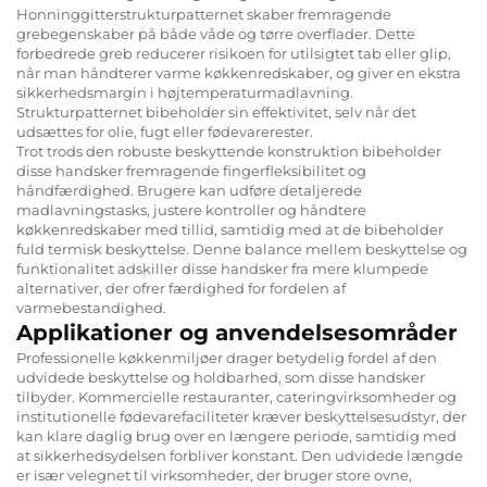
Honninggitterstrukturpatternet skaber fremragende
grebegenskaber på både våde og tørre overflader. Dette
forbedrede greb reducerer risikoen for utilsigtet tab eller glip,
når man håndterer varme køkkenredskaber, og giver en ekstra
sikkerhedsmargin i højtemperaturmadlavning.
Strukturpatternet bibeholder sin effektivitet, selv når det
udsættes for olie, fugt eller fødevarerester.
Trot trods den robuste beskyttende konstruktion bibeholder
disse handsker fremragende fingerfleksibilitet og
håndfærdighed. Brugere kan udføre detaljerede
madlavningstasks, justere kontroller og håndtere
køkkenredskaber med tillid, samtidig med at de bibeholder
fuld termisk beskyttelse. Denne balance mellem beskyttelse og
funktionalitet adskiller disse handsker fra mere klumpede
alternativer, der ofrer færdighed for fordelen af
varmebestandighed.
Applikationer og anvendelsesområder
Professionelle køkkenmiljøer drager betydelig fordel af den
udvidede beskyttelse og holdbarhed, som disse handsker
tilbyder. Kommercielle restauranter, cateringvirksomheder og
institutionelle fødevarefaciliteter kræver beskyttelsesudstyr, der
kan klare daglig brug over en længere periode, samtidig med
at sikkerhedsydelsen forbliver konstant. Den udvidede længde
er især velegnet til virksomheder, der bruger store ovne,