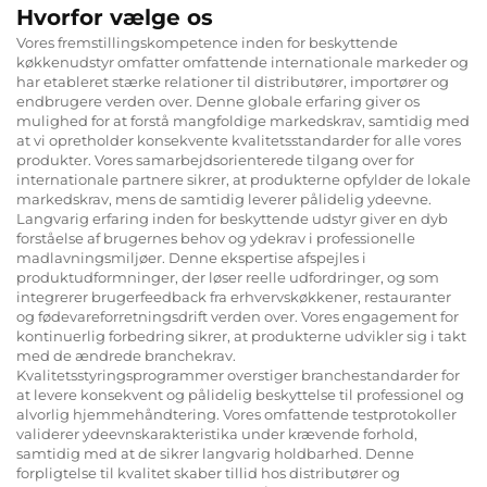
Hvorfor vælge os
Vores fremstillingskompetence inden for beskyttende
køkkenudstyr omfatter omfattende internationale markeder og
har etableret stærke relationer til distributører, importører og
endbrugere verden over. Denne globale erfaring giver os
mulighed for at forstå mangfoldige markedskrav, samtidig med
at vi opretholder konsekvente kvalitetsstandarder for alle vores
produkter. Vores samarbejdsorienterede tilgang over for
internationale partnere sikrer, at produkterne opfylder de lokale
markedskrav, mens de samtidig leverer pålidelig ydeevne.
Langvarig erfaring inden for beskyttende udstyr giver en dyb
forståelse af brugernes behov og ydekrav i professionelle
madlavningsmiljøer. Denne ekspertise afspejles i
produktudformninger, der løser reelle udfordringer, og som
integrerer brugerfeedback fra erhvervskøkkener, restauranter
og fødevareforretningsdrift verden over. Vores engagement for
kontinuerlig forbedring sikrer, at produkterne udvikler sig i takt
med de ændrede branchekrav.
Kvalitetsstyringsprogrammer overstiger branchestandarder for
at levere konsekvent og pålidelig beskyttelse til professionel og
alvorlig hjemmehåndtering. Vores omfattende testprotokoller
validerer ydeevnskarakteristika under krævende forhold,
samtidig med at de sikrer langvarig holdbarhed. Denne
forpligtelse til kvalitet skaber tillid hos distributører og