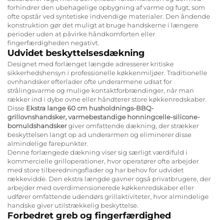
forhindrer den ubehagelige opbygning af varme og fugt, som
ofte opstår ved syntetiske indvendige materialer. Den åndende
konstruktion gør det muligt at bruge handskerne i længere
perioder uden at påvirke håndkomforten eller
fingerfærdigheden negativt.
Udvidet beskyttelsesdækning
Designet med forlænget længde adresserer kritiske
sikkerhedshensyn i professionelle køkkenmiljøer. Traditionelle
ovnhandsker efterlader ofte underarmene udsat for
strålingsvarme og mulige kontaktforbrændinger, når man
rækker ind i dybe ovne eller håndterer store køkkenredskaber.
Disse
Ekstra lange 60 cm husholdnings-BBQ-
grillovnshandsker, varmebestandige honningcelle-silicone-
bomuldshandsker
giver omfattende dækning, der strækker
beskyttelsen langt op ad underarmen og eliminerer disse
almindelige farepunkter.
Denne forlængede dækning viser sig særligt værdifuld i
kommercielle grilloperationer, hvor operatører ofte arbejder
med store tilberedningsflader og har behov for udvidet
rækkevidde. Den ekstra længde gavner også privatbrugere, der
arbejder med overdimensionerede køkkenredskaber eller
udfører omfattende udendørs grillaktiviteter, hvor almindelige
handske giver utilstrækkelig beskyttelse.
Forbedret greb og fingerfærdighed