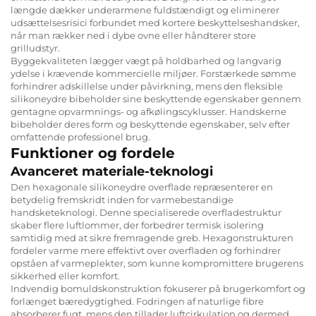
længde dækker underarmene fuldstændigt og eliminerer
udsættelsesrisici forbundet med kortere beskyttelseshandsker,
når man rækker ned i dybe ovne eller håndterer store
grilludstyr.
Byggekvaliteten lægger vægt på holdbarhed og langvarig
ydelse i krævende kommercielle miljøer. Forstærkede sømme
forhindrer adskillelse under påvirkning, mens den fleksible
silikoneydre bibeholder sine beskyttende egenskaber gennem
gentagne opvarmnings- og afkølingscyklusser. Handskerne
bibeholder deres form og beskyttende egenskaber, selv efter
omfattende professionel brug.
Funktioner og fordele
Avanceret materiale-teknologi
Den hexagonale silikoneydre overflade repræsenterer en
betydelig fremskridt inden for varmebestandige
handsketeknologi. Denne specialiserede overfladestruktur
skaber flere luftlommer, der forbedrer termisk isolering
samtidig med at sikre fremragende greb. Hexagonstrukturen
fordeler varme mere effektivt over overfladen og forhindrer
opståen af varmeplekter, som kunne kompromittere brugerens
sikkerhed eller komfort.
Indvendig bomuldskonstruktion fokuserer på brugerkomfort og
forlænget bæredygtighed. Fodringen af naturlige fibre
absorberer fugt, mens den tillader luftcirkulation og dermed