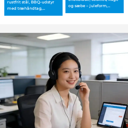
rustfrit stål, BBQ-udstyr
og sæbe – juleform,
med træhåndtag,
tilpasset
varmebestandige, ikke-
silikonekageform
klistrende spidser til
grilling af grøntsager,
metalværktøjer i
kageform