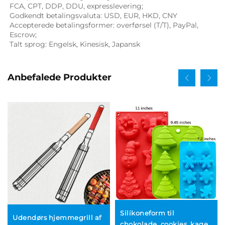
FCA, CPT, DDP, DDU, expresslevering; 
Godkendt betalingsvaluta: USD, EUR, HKD, CNY 
Accepterede betalingsformer: overførsel (T/T), PayPal, 
Escrow; 
Talt sprog: Engelsk, Kinesisk, Japansk   
Anbefalede Produkter
Silikoneform til
Udendørs hjemmegrill af
chokolade, cookies, kage