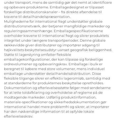
under transport, mens de samtidig gør det nemt at identificere
og opbevare produkterne. Emballagedesignet er tilpasset
forskellige distributionskanaler – fra direkte afsendelse til
kravene til detailhandelspræsentation.
Mulighederne for international fragt understøtter globale
distributionsnetværk, der betjener mangfoldige markeder og
reguleringssammenhænge. Emballagespecifikationerne
overholder kravene til international fragt og sikrer produktets
integritet under længere transportperioder. Denne globale
rækkevidde giver distributører og importører adgang til
højkvalitets beskyttelsesudstyr uanset geografisk beliggenhed.
Støtte til lagerstyring omfatter fleksible
emballagekonfigurationer, der kan tilpasse sig forskellige
ordrevolumener og opbevaringskrav. Emballage i bulk er
beregnet til købere med store volumener, mens individuel
emballage understøtter detailhandelsdistribution. Disse
fleksible tilgange sikrer en effektiv lageromløb, samtidig med
at standarderne for produkternes beskyttelse opretholdes.
Dokumentation og efterlevelsesstøtte følger med sendelserne
for at lette toldafklaring og overholdelse af reglerne på de
modtagende markeder. Udførlig produktinformation,
materiale-specifikationer og sikkerhedsdokumentation gør
international handel mere problemfri og sikrer, at importører
har den nødvendige information til at opfylde lokale
efterlevelseskrav.