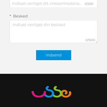
0/200
Besked
0/1000
Indsend