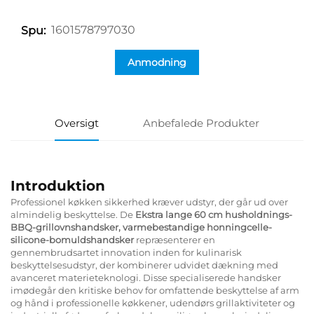
1601578797030
Spu:
Anmodning
Oversigt
Anbefalede Produkter
Introduktion
Professionel køkken sikkerhed kræver udstyr, der går ud over
almindelig beskyttelse. De
Ekstra lange 60 cm husholdnings-
BBQ-grillovnshandsker, varmebestandige honningcelle-
silicone-bomuldshandsker
repræsenterer en
gennembrudsartet innovation inden for kulinarisk
beskyttelsesudstyr, der kombinerer udvidet dækning med
avanceret materieteknologi. Disse specialiserede handsker
imødegår den kritiske behov for omfattende beskyttelse af arm
og hånd i professionelle køkkener, udendørs grillaktiviteter og