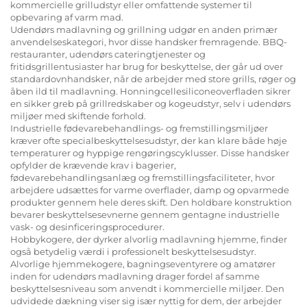
kommercielle grilludstyr eller omfattende systemer til
opbevaring af varm mad.
Udendørs madlavning og grillning udgør en anden primær
anvendelseskategori, hvor disse handsker fremragende. BBQ-
restauranter, udendørs cateringtjenester og
fritidsgrillentusiaster har brug for beskyttelse, der går ud over
standardovnhandsker, når de arbejder med store grills, røger og
åben ild til madlavning. Honningcellesiliconeoverfladen sikrer
en sikker greb på grillredskaber og kogeudstyr, selv i udendørs
miljøer med skiftende forhold.
Industrielle fødevarebehandlings- og fremstillingsmiljøer
kræver ofte specialbeskyttelsesudstyr, der kan klare både høje
temperaturer og hyppige rengøringscyklusser. Disse handsker
opfylder de krævende krav i bagerier,
fødevarebehandlingsanlæg og fremstillingsfaciliteter, hvor
arbejdere udsættes for varme overflader, damp og opvarmede
produkter gennem hele deres skift. Den holdbare konstruktion
bevarer beskyttelsesevnerne gennem gentagne industrielle
vask- og desinficeringsprocedurer.
Hobbykogere, der dyrker alvorlig madlavning hjemme, finder
også betydelig værdi i professionelt beskyttelsesudstyr.
Alvorlige hjemmekogere, bagningseventyrere og amatører
inden for udendørs madlavning drager fordel af samme
beskyttelsesniveau som anvendt i kommercielle miljøer. Den
udvidede dækning viser sig især nyttig for dem, der arbejder