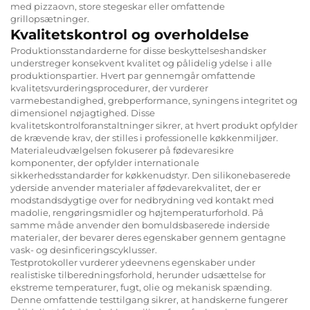
med pizzaovn, store stegeskar eller omfattende
grillopsætninger.
Kvalitetskontrol og overholdelse
Produktionsstandarderne for disse beskyttelseshandsker
understreger konsekvent kvalitet og pålidelig ydelse i alle
produktionspartier. Hvert par gennemgår omfattende
kvalitetsvurderingsprocedurer, der vurderer
varmebestandighed, grebperformance, syningens integritet og
dimensionel nøjagtighed. Disse
kvalitetskontrolforanstaltninger sikrer, at hvert produkt opfylder
de krævende krav, der stilles i professionelle køkkenmiljøer.
Materialeudvælgelsen fokuserer på fødevaresikre
komponenter, der opfylder internationale
sikkerhedsstandarder for køkkenudstyr. Den silikonebaserede
yderside anvender materialer af fødevarekvalitet, der er
modstandsdygtige over for nedbrydning ved kontakt med
madolie, rengøringsmidler og højtemperaturforhold. På
samme måde anvender den bomuldsbaserede inderside
materialer, der bevarer deres egenskaber gennem gentagne
vask- og desinficeringscyklusser.
Testprotokoller vurderer ydeevnens egenskaber under
realistiske tilberedningsforhold, herunder udsættelse for
ekstreme temperaturer, fugt, olie og mekanisk spænding.
Denne omfattende testtilgang sikrer, at handskerne fungerer