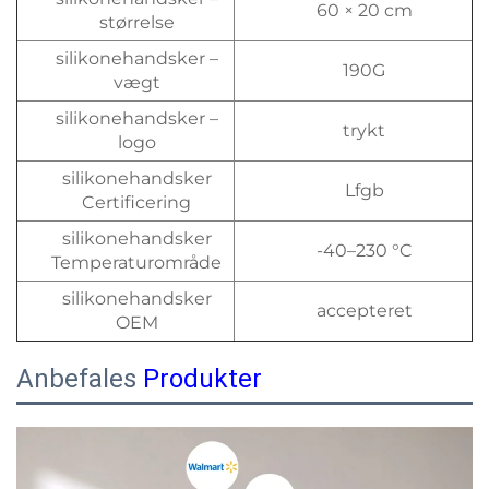
60 × 20 cm
størrelse
silikonehandsker –
190G
vægt
silikonehandsker –
trykt
logo
silikonehandsker
Lfgb
Certificering
silikonehandsker
-40–230 °C
Temperaturområde
silikonehandsker
accepteret
OEM
Anbefales
Produkter