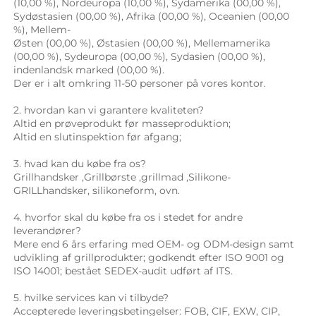
(10,00 %), Nordeuropa (10,00 %), Sydamerika (00,00 %), 
Sydøstasien (00,00 %), Afrika (00,00 %), Oceanien (00,00 
%), Mellem- 
Østen (00,00 %), Østasien (00,00 %), Mellemamerika 
(00,00 %), Sydeuropa (00,00 %), Sydasien (00,00 %), 
indenlandsk marked (00,00 %). 
Der er i alt omkring 11-50 personer på vores kontor. 
2. hvordan kan vi garantere kvaliteten? 
Altid en prøveprodukt før masseproduktion; 
Altid en slutinspektion før afgang; 
3. hvad kan du købe fra os? 
Grillhandsker 
,
Grillbørste 
,
grillmad 
,Silikone-
GRILLhandsker, 
silikoneform, ovn. 
4. hvorfor skal du købe fra os i stedet for andre 
leverandører? 
Mere end 6 års erfaring med OEM- og ODM-design samt 
udvikling af grillprodukter; godkendt efter ISO 9001 og 
ISO 14001; bestået SEDEX-audit udført af ITS. 
5. hvilke services kan vi tilbyde? 
Accepterede leveringsbetingelser: FOB, CIF, EXW, CIP, 