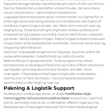
højtydende egenskaber opretholdes på tværs af alle variationer.
Denne fleksibilitet understøtter virksomheder, der prioriterer
visuel koordination i deres køkkenoperationer.
Logoapplikationstjenester giver virksomheder mulighed for at
anbringe deres branding direkte på handskerne ved hjælp af
holdbare mærkningsmetoder, der tåber kommerciel vask og
daglig brug. Disse brandingmuligheder skaber professionel
ensartethed og hjælper samtidig med at identificere udstyrets
ejerskab i fælles køkkenmiljøer. Mærkningsprocesserne bevarer
integriteten af de beskyttende overflader, mens de sikrer klar og
langvarig identifikation.
Volumen-tilpassede programmer tilpasser sig store ordrer fra
restaurationskæder, hotelforhold og institutionelle
fødevareforsyningsoperationer. Disse programmer sikrer
konsekvente produktspecifikationer på tværs af flere lokationer
og tilbyder samtidig økonomiske fordele ved køb i store
mængder. Tilpassede emballagemuligheder understøtter
distribution til flere faciliteter, mens produktbeskyttelsen
opretholdes under fragt og lagring.
Pakning & Logistik Support
Professionel emballage sikrer, at disse
Hedtbestandige
honninggitter-silicone bomuldshandsker
ankomme i optimal
stand, samtidig med at de understøtter effektiv lagerstyring.
Beskyttende emballagematerialer forhindrer beskadigelse