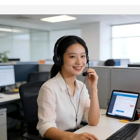
multifunktionel funktion,
ovn, vandtætte ikke-
temperaturbestandigt
glidende grydehandsker
ved høje temperaturer
til barbecue og
madlavning