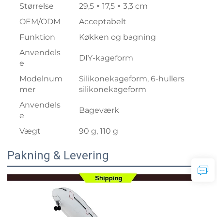
Størrelse
29,5 × 17,5 × 3,3 cm
OEM/ODM
Acceptabelt
Funktion
Køkken og bagning
Anvendels
DIY-kageform
e
Modelnum
Silikonekageform, 6-hullers
mer
silikonekageform
Anvendels
Bageværk
e
Vægt
90 g, 110 g
Pakning & Levering