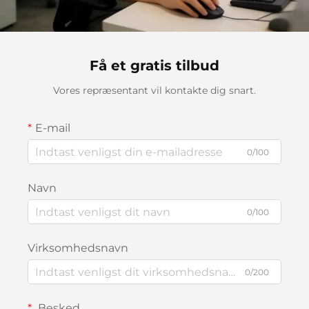
Få et gratis tilbud
Vores repræsentant vil kontakte dig snart.
E-mail
0/100
Navn
0/100
Virksomhedsnavn
0/200
Besked