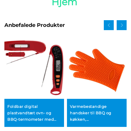
Hjem 
Anbefalede Produkter
Foldbar digital
Varmebestandige
plastvandtæt ovn- og
handsker til BBQ og
BBQ-termometer med
køkken,
batteridrift og
silikongummihandsker til