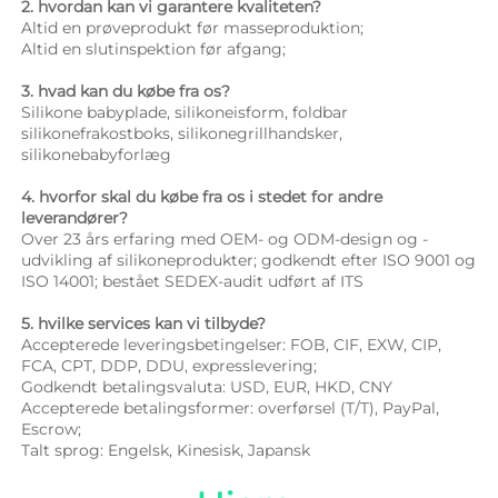
2. hvordan kan vi garantere kvaliteten? 
Altid en prøveprodukt før masseproduktion; 
Altid en slutinspektion før afgang; 
3. hvad kan du købe fra os? 
Silikone babyplade, silikoneisform, foldbar 
silikonefrakostboks, silikonegrillhandsker, 
silikonebabyforlæg 
4. hvorfor skal du købe fra os i stedet for andre 
leverandører? 
Over 23 års erfaring med OEM- og ODM-design og -
udvikling af silikoneprodukter; godkendt efter ISO 9001 og 
ISO 14001; bestået SEDEX-audit udført af ITS 
5. hvilke services kan vi tilbyde? 
Accepterede leveringsbetingelser: FOB, CIF, EXW, CIP, 
FCA, CPT, DDP, DDU, expresslevering; 
Godkendt betalingsvaluta: USD, EUR, HKD, CNY 
Accepterede betalingsformer: overførsel (T/T), PayPal, 
Escrow; 
Talt sprog: Engelsk, Kinesisk, Japansk   