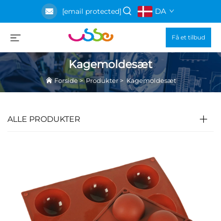
DA
[email protected]
Få et tilbud
Kagemoldesæt
Forside
>
Produkter
>
Kagemoldesæt
ALLE PRODUKTER