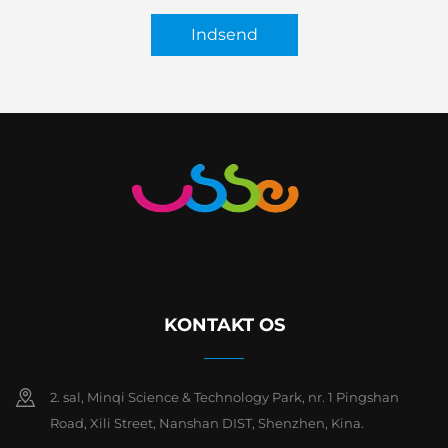
Indsend
KONTAKT OS
2. sal, Minqi Science & Technology Park, nr. 1 Pingshan
Road, Xili Street, Nanshan DIST, Shenzhen, Kina.