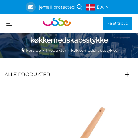
DA
[email protected]
Få et tilbud
køkkenredskabsstykke
Forside
>
Produkter
>
køkkenredskabsstykke
ALLE PRODUKTER