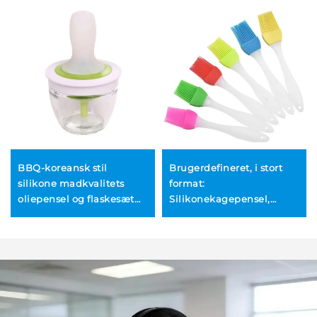
BBQ-koreansk stil
Brugerdefineret, i stort
silikone madkvalitets
format:
oliepensel og flaskesæt
Silikonekagepensel,
med glasbeholder til
silikonebrødsmørpensel
udendørs barbecue og
til grillning og bagning,
køkkenbrug
DIY-køkken- og
madlavningsredskaber