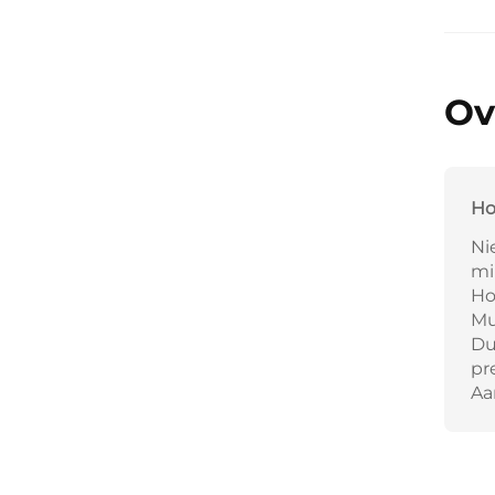
Ov
Ho
Ni
mi
Ho
Mu
Du
pr
Aa