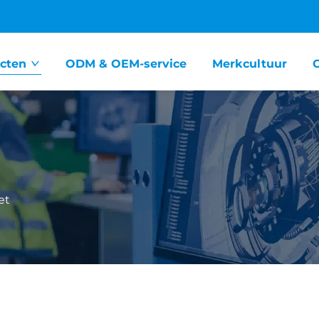
cten
ODM & OEM-service
Merkcultuur
et