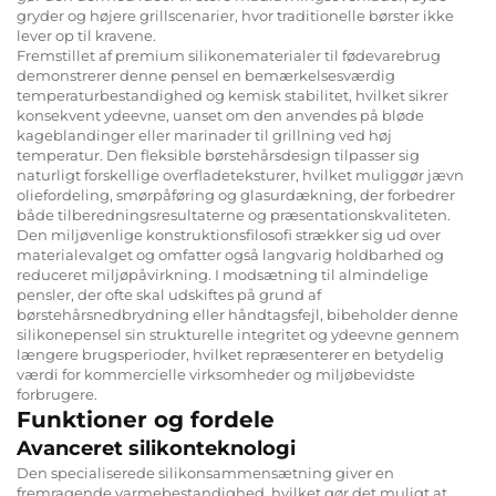
gryder og højere grillscenarier, hvor traditionelle børster ikke
lever op til kravene.
Fremstillet af premium silikonematerialer til fødevarebrug
demonstrerer denne pensel en bemærkelsesværdig
temperaturbestandighed og kemisk stabilitet, hvilket sikrer
konsekvent ydeevne, uanset om den anvendes på bløde
kageblandinger eller marinader til grillning ved høj
temperatur. Den fleksible børstehårsdesign tilpasser sig
naturligt forskellige overfladeteksturer, hvilket muliggør jævn
oliefordeling, smørpåføring og glasurdækning, der forbedrer
både tilberedningsresultaterne og præsentationskvaliteten.
Den miljøvenlige konstruktionsfilosofi strækker sig ud over
materialevalget og omfatter også langvarig holdbarhed og
reduceret miljøpåvirkning. I modsætning til almindelige
pensler, der ofte skal udskiftes på grund af
børstehårsnedbrydning eller håndtagsfejl, bibeholder denne
silikonepensel sin strukturelle integritet og ydeevne gennem
længere brugsperioder, hvilket repræsenterer en betydelig
værdi for kommercielle virksomheder og miljøbevidste
forbrugere.
Funktioner og fordele
Avanceret silikonteknologi
Den specialiserede silikonsammensætning giver en
fremragende varmebestandighed, hvilket gør det muligt at