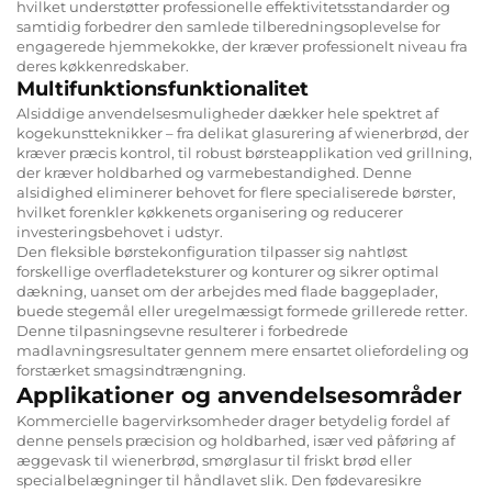
hvilket understøtter professionelle effektivitetsstandarder og
samtidig forbedrer den samlede tilberedningsoplevelse for
engagerede hjemmekokke, der kræver professionelt niveau fra
deres køkkenredskaber.
Multifunktionsfunktionalitet
Alsiddige anvendelsesmuligheder dækker hele spektret af
kogekunstteknikker – fra delikat glasurering af wienerbrød, der
kræver præcis kontrol, til robust børsteapplikation ved grillning,
der kræver holdbarhed og varmebestandighed. Denne
alsidighed eliminerer behovet for flere specialiserede børster,
hvilket forenkler køkkenets organisering og reducerer
investeringsbehovet i udstyr.
Den fleksible børstekonfiguration tilpasser sig nahtløst
forskellige overfladeteksturer og konturer og sikrer optimal
dækning, uanset om der arbejdes med flade baggeplader,
buede stegemål eller uregelmæssigt formede grillerede retter.
Denne tilpasningsevne resulterer i forbedrede
madlavningsresultater gennem mere ensartet oliefordeling og
forstærket smagsindtrængning.
Applikationer og anvendelsesområder
Kommercielle bagervirksomheder drager betydelig fordel af
denne pensels præcision og holdbarhed, især ved påføring af
æggevask til wienerbrød, smørglasur til friskt brød eller
specialbelægninger til håndlavet slik. Den fødevaresikre