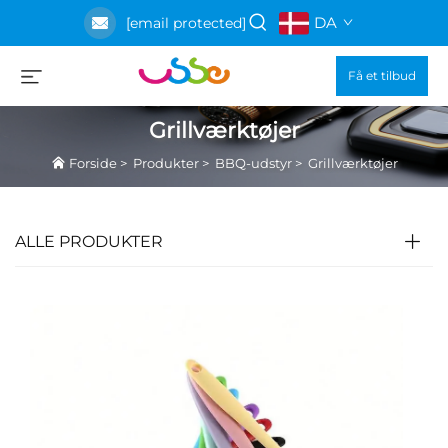
DA
[email protected]
Få et tilbud
Grillværktøjer
Forside
>
Produkter
>
BBQ-udstyr
>
Grillværktøjer
ALLE PRODUKTER