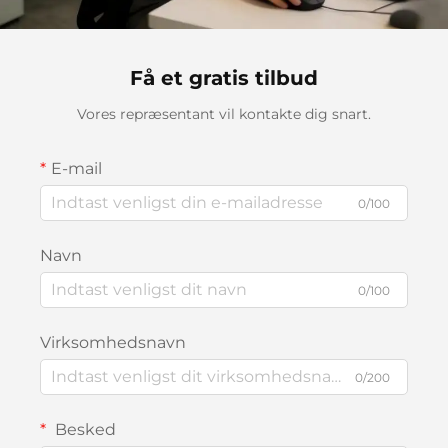
Få et gratis tilbud
Vores repræsentant vil kontakte dig snart.
E-mail
0/100
Navn
0/100
Virksomhedsnavn
0/200
Besked