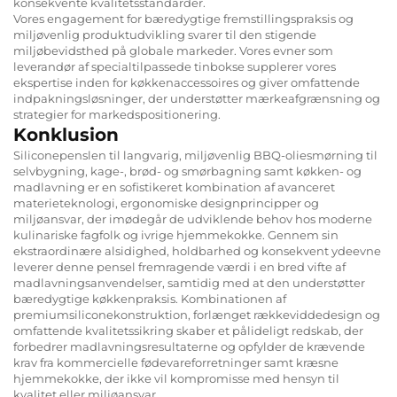
konsekvente kvalitetsstandarder.
Vores engagement for bæredygtige fremstillingspraksis og
miljøvenlig produktudvikling svarer til den stigende
miljøbevidsthed på globale markeder. Vores evner som
leverandør af specialtilpassede tinbokse supplerer vores
ekspertise inden for køkkenaccessoires og giver omfattende
indpakningsløsninger, der understøtter mærkeafgrænsning og
strategier for markedspositionering.
Konklusion
Siliconepenslen til langvarig, miljøvenlig BBQ-oliesmørning til
selvbygning, kage-, brød- og smørbagning samt køkken- og
madlavning er en sofistikeret kombination af avanceret
materieteknologi, ergonomiske designprincipper og
miljøansvar, der imødegår de udviklende behov hos moderne
kulinariske fagfolk og ivrige hjemmekokke. Gennem sin
ekstraordinære alsidighed, holdbarhed og konsekvent ydeevne
leverer denne pensel fremragende værdi i en bred vifte af
madlavningsanvendelser, samtidig med at den understøtter
bæredygtige køkkenpraksis. Kombinationen af
premiumsiliconekonstruktion, forlænget rækkeviddedesign og
omfattende kvalitetssikring skaber et pålideligt redskab, der
forbedrer madlavningsresultaterne og opfylder de krævende
krav fra kommercielle fødevareforretninger samt kræsne
hjemmekokke, der ikke vil kompromisse med hensyn til
kvalitet eller miljøansvar.