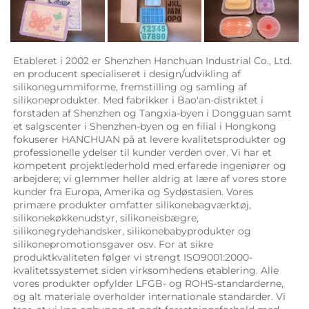
Etableret i 2002 er Shenzhen Hanchuan Industrial Co., Ltd. 
en producent specialiseret i design/udvikling af 
silikonegummiforme, fremstilling og samling af 
silikoneprodukter. Med fabrikker i Bao'an-distriktet i 
forstaden af Shenzhen og Tangxia-byen i Dongguan samt 
et salgscenter i Shenzhen-byen og en filial i Hongkong 
fokuserer HANCHUAN på at levere kvalitetsprodukter og 
professionelle ydelser til kunder verden over. Vi har et 
kompetent projektlederhold med erfarede ingeniører og 
arbejdere; vi glemmer heller aldrig at lære af vores store 
kunder fra Europa, Amerika og Sydøstasien. Vores 
primære produkter omfatter silikonebagværktøj, 
silikonekøkkenudstyr, silikoneisbægre, 
silikonegrydehandsker, silikonebabyprodukter og 
silikonepromotionsgaver osv. For at sikre 
produktkvaliteten følger vi strengt ISO9001:2000-
kvalitetssystemet siden virksomhedens etablering. Alle 
vores produkter opfylder LFGB- og ROHS-standarderne, 
og alt materiale overholder internationale standarder. Vi 