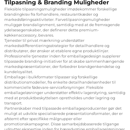
Tilpasning & Branding Muligheder
Fleksible tilpasningsmuligheder imødekommer forskellige
brandingkrav fra forhandlere, restaurantkæder og
markedsføringsaktiviteter. Farvetilpasningsmuligheder
muliggør brandalignment, samtidig med at de fremragende
ydelsesegenskaber, der definerer dette premium-
køkkenaccessory, bevares.
Tjenester til privat mærkning understøtter
markedsdifferentieringsstrategier for detailhandlere og
distributører, der ønsker at etablere egne produktlinjer.
Professionelle tjenester inden for emballagedesign supplerer
tilpassede branding-initiativer for at skabe sammenhængende
markedspræsentationer, der forbedrer brandgenkendelse og
kundeloyalitet.
Emballage i bulkformater tilpasser sig forskellige
distributionsmodeller, fra enkelte detailhandelsenheder til
kommercielle fødevare-serviceforsyninger. Fleksible
emballageløsninger understøtter effektiv lagerstyring, samtidig
med at produktbeskyttelsen opretholdes under lagring og
transport.
Partnerskaber med tilpassede emballageproducenter gør det
muligt at udvikle specialiserede præsentationsformater, der er
afstemt efter specifikke målgrupper eller
promotionskampagner. Disse samarbejdsbaserede tilgange
udnytter ekspertise inden for bæredygtige emballageløsninger,