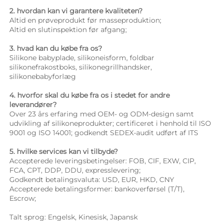
2. hvordan kan vi garantere kvaliteten? 
Altid en prøveprodukt før masseproduktion; 
Altid en slutinspektion før afgang; 
3. hvad kan du købe fra os? 
Silikone babyplade, silikoneisform, foldbar 
silikonefrakostboks, silikonegrillhandsker, 
silikonebabyforlæg 
4. hvorfor skal du købe fra os i stedet for andre 
leverandører? 
Over 23 års erfaring med OEM- og ODM-design samt 
udvikling af silikoneprodukter; certificeret i henhold til ISO 
9001 og ISO 14001; godkendt SEDEX-audit udført af ITS 
5. hvilke services kan vi tilbyde? 
Accepterede leveringsbetingelser: FOB, CIF, EXW, CIP, 
FCA, CPT, DDP, DDU, expresslevering; 
Godkendt betalingsvaluta: USD, EUR, HKD, CNY 
Accepterede betalingsformer: bankoverførsel (T/T), 
Escrow; 
Talt sprog: Engelsk, Kinesisk, Japansk   