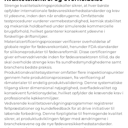
Strenge kvalitetssikringsprotokoller sikrer, at hver børste
opfylder internationale fødevaresikkerhedsstandarder og krav
til ydeevne, inden den når endbrugerne. Omfattende
testprocedurer vurderer varmebestandighed, kemisk stabilitet
og mekanisk holdbarhed under simulerede kommercielle
brugsforhold, hvilket garanterer konsekvent ydeevne i
forskellige driftsmiljøer.
Materialcertificeringsprocesser verificerer overholdelse af
globale regler for fødevarekontakt, herunder FDA-standarder
for silikoneprodukter til fødevareformål. Disse certificeringer
giver erhvervsdrivende inden for fødevaresektoren tillid, da de
skal overholde strenge krav fra sundhedsmyndighederne samt
branchens bedste praksis.
Produktionskvalitetssystemer omfatter flere inspektionspunkter
gennem hele produktionsprocessen, fra verificering af
råmaterialer til endelig produktvalidering. Denne systematiske
tilgang sikrer dimensional nøjagtighed, overfladekvalitet og
konsekvent funktionsydelse, hvilket opfylder de krævende krav i
professionelle køkkenmiljøer.
Vedvarende kvalitetsovervågningsprogrammer registrerer
feltpræstationer og kundefeedback for at drive initiativer til
løbende forbedring. Denne forpligtelse til fremragende kvalitet
sikrer, at produktudviklingen følger med ændringerne i
branchekravene og de nye fødevaresikkerhedsstandarder.