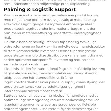
som understøtter den miljøvenlige produktplacering.
Pakning & Logistik Support
Komplekse emballageløsninger balancerer produktsikring
med miljøansvar gennem overvejet valg af materialer og
effektive designtilgange. Beskyttende emballage sikrer
produktets integritet under international fragt, mens den
minimerer materialeaffald og understøtter bæredygtigheds
mål.
Fleksible beholderkonfigurationer tilpasser sig forskellige
ordrevolumener og fragtkrav – fra enkelte detailhandelspakker
til store kommercielle leverancer. Denne tilpasningsevne
understøtter mangfoldige distributionskanaler samtidig med,
at den optimerer transporteffektiviteten og reducerer de
samlede logistikkostninger.
Ekspertise inden for international fragt sikrer pålidelig levering
til globale markeder, mens komplekse reguleringskrav og
toldprocedurer håndteres effektivt. Erfarne
logistikpartnerskaber sikrer pålidelig supply chain-styring, der
understøtter konsekvent produkttilgængelighed i
internationale distributionsnetværk.
Støttetjenester til lagerstyring hjælper forhandlere med at
optimere lagermængder og reducere omkostningerne ved
lagerføring gennem efterspørgselsprognoser og fleksible
ordrearrangementer. Disse værditilføjede tjenester styrker