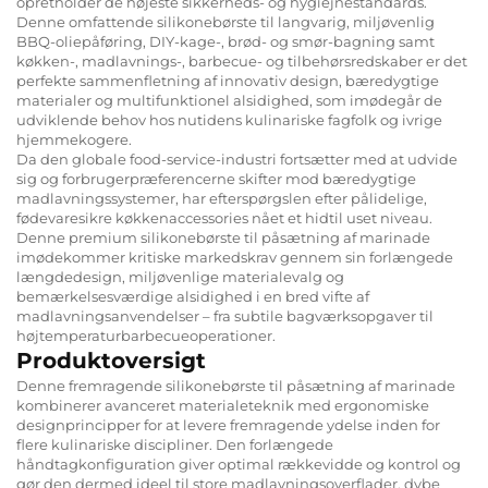
opretholder de højeste sikkerheds- og hygiejnestandards.
Denne omfattende silikonebørste til langvarig, miljøvenlig
BBQ-oliepåføring, DIY-kage-, brød- og smør-bagning samt
køkken-, madlavnings-, barbecue- og tilbehørsredskaber er det
perfekte sammenfletning af innovativ design, bæredygtige
materialer og multifunktionel alsidighed, som imødegår de
udviklende behov hos nutidens kulinariske fagfolk og ivrige
hjemmekogere.
Da den globale food-service-industri fortsætter med at udvide
sig og forbrugerpræferencerne skifter mod bæredygtige
madlavningssystemer, har efterspørgslen efter pålidelige,
fødevaresikre køkkenaccessories nået et hidtil uset niveau.
Denne premium silikonebørste til påsætning af marinade
imødekommer kritiske markedskrav gennem sin forlængede
længdedesign, miljøvenlige materialevalg og
bemærkelsesværdige alsidighed i en bred vifte af
madlavningsanvendelser – fra subtile bagværksopgaver til
højtemperaturbarbecueoperationer.
Produktoversigt
Denne fremragende silikonebørste til påsætning af marinade
kombinerer avanceret materialeteknik med ergonomiske
designprincipper for at levere fremragende ydelse inden for
flere kulinariske discipliner. Den forlængede
håndtagkonfiguration giver optimal rækkevidde og kontrol og
gør den dermed ideel til store madlavningsoverflader, dybe