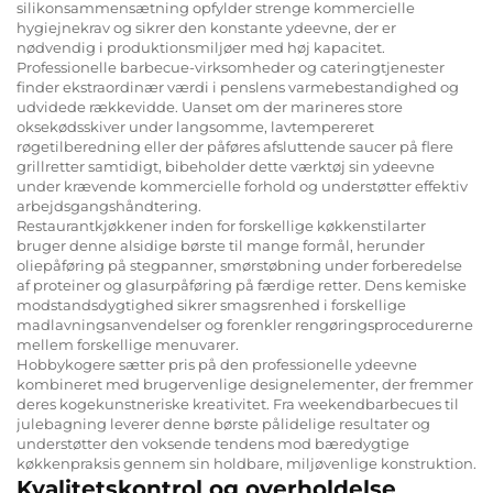
silikonsammensætning opfylder strenge kommercielle
hygiejnekrav og sikrer den konstante ydeevne, der er
nødvendig i produktionsmiljøer med høj kapacitet.
Professionelle barbecue-virksomheder og cateringtjenester
finder ekstraordinær værdi i penslens varmebestandighed og
udvidede rækkevidde. Uanset om der marineres store
oksekødsskiver under langsomme, lavtempereret
røgetilberedning eller der påføres afsluttende saucer på flere
grillretter samtidigt, bibeholder dette værktøj sin ydeevne
under krævende kommercielle forhold og understøtter effektiv
arbejdsgangshåndtering.
Restaurantkjøkkener inden for forskellige køkkenstilarter
bruger denne alsidige børste til mange formål, herunder
oliepåføring på stegpanner, smørstøbning under forberedelse
af proteiner og glasurpåføring på færdige retter. Dens kemiske
modstandsdygtighed sikrer smagsrenhed i forskellige
madlavningsanvendelser og forenkler rengøringsprocedurerne
mellem forskellige menuvarer.
Hobbykogere sætter pris på den professionelle ydeevne
kombineret med brugervenlige designelementer, der fremmer
deres kogekunstneriske kreativitet. Fra weekendbarbecues til
julebagning leverer denne børste pålidelige resultater og
understøtter den voksende tendens mod bæredygtige
køkkenpraksis gennem sin holdbare, miljøvenlige konstruktion.
Kvalitetskontrol og overholdelse