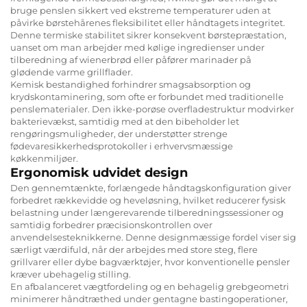
bruge penslen sikkert ved ekstreme temperaturer uden at
påvirke børstehårenes fleksibilitet eller håndtagets integritet.
Denne termiske stabilitet sikrer konsekvent børstepræstation,
uanset om man arbejder med kølige ingredienser under
tilberedning af wienerbrød eller påfører marinader på
glødende varme grillflader.
Kemisk bestandighed forhindrer smagsabsorption og
krydskontaminering, som ofte er forbundet med traditionelle
penslematerialer. Den ikke-porøse overfladestruktur modvirker
bakterievækst, samtidig med at den bibeholder let
rengøringsmuligheder, der understøtter strenge
fødevaresikkerhedsprotokoller i erhvervsmæssige
køkkenmiljøer.
Ergonomisk udvidet design
Den gennemtænkte, forlængede håndtagskonfiguration giver
forbedret rækkevidde og heveløsning, hvilket reducerer fysisk
belastning under længerevarende tilberedningssessioner og
samtidig forbedrer præcisionskontrollen over
anvendelsesteknikkerne. Denne designmæssige fordel viser sig
særligt værdifuld, når der arbejdes med store steg, flere
grillvarer eller dybe bagværktøjer, hvor konventionelle pensler
kræver ubehagelig stilling.
En afbalanceret vægtfordeling og en behagelig grebgeometri
minimerer håndtræthed under gentagne bastingoperationer,