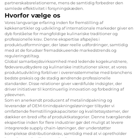
partnerskabsrelationerne, mens de samtidig forbedrer den
samlede effektivitet i forsyningskæden.
Hvorfor vælge os
Vores langvarige erfaring inden for fremstilling af
køkkenartikler og udvikling af internationale markeder giver en
dyb forståelse for mangfoldige kulinariske traditioner og
professionelle krav. Denne ekspertise afspejles i
produktudformninger, der løser reelle udfordringer, samtidig
med at de forudser fremadskueende markedstrends og
reguleringstiltag.
Global samarbejdsvirksomhed med ledende kogekunstnere,
fødevareudbydere og kulinariske institutioner sikrer, at vores
produktudvikling forbliver i overensstemmelse med branchens
bedste praksis og de stadig ændrende professionelle
standarder. Disse relationer giver værdifulde indsigter, der
driver initiativer til kontinuerlig innovation og forbedring af
ydeevnen.
Som en anerkendt producent af metalindpakning og
leverandør af OEM-tinindpakningsløsninger tilbyder vi
omfattende fremstillingskapaciteter og kvalitetssystemer, der
dækker en bred vifte af produktkategorier. Denne tværgående
ekspertise inden for flere industrier gør det muligt at levere
integrerede supply chain-løsninger, der understøtter
komplekse distributionskrav, samtidig med at vi opretholder