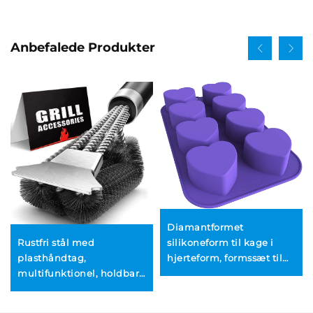
Anbefalede Produkter
Diamantformet
silikoneform til kage i
Rustfri stål med
hjerteform, formssæt til
plasthåndtag,
chokolade i hjerteform til
multifunktionel, holdbar
hjemmekøkken og DIY-
og genbrugelig
bagning – kageværktøjer
grillrensningstrådpensel