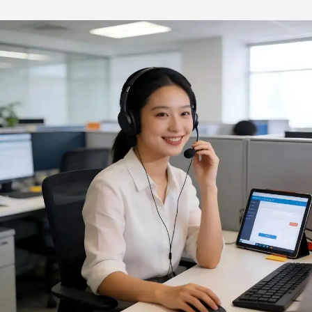
til barbecue og ovn, BBQ-
værktøj