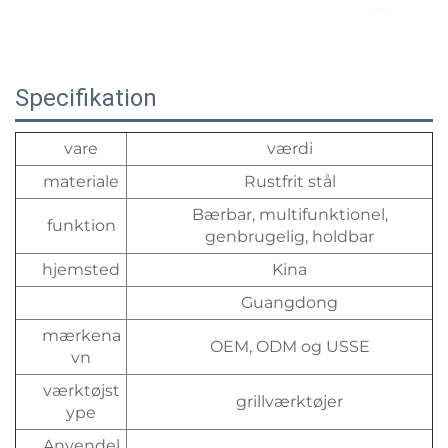
Specifikation
vare
værdi
materiale
Rustfrit stål
Bærbar, multifunktionel,
funktion
genbrugelig, holdbar
hjemsted
Kina
Guangdong
mærkena
OEM, ODM og USSE
vn
værktøjst
grillværktøjer
ype
Anvendel