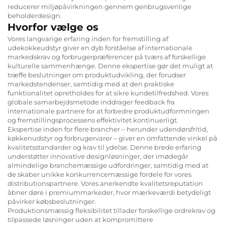
reducerer miljøpåvirkningen gennem genbrugsvenlige
beholderdesign.
Hvorfor vælge os
Vores langvarige erfaring inden for fremstilling af
udekokkeudstyr giver en dyb forståelse af internationale
markedskrav og forbrugerpræferencer på tværs af forskellige
kulturelle sammenhænge. Denne ekspertise gør det muligt at
træffe beslutninger om produktudvikling, der forudser
markedstendenser, samtidig med at den praktiske
funktionalitet opretholdes for at sikre kundetilfredshed. Vores
globale samarbejdsmetode inddrager feedback fra
internationale partnere for at forbedre produktudformningen
og fremstillingsprocessens effektivitet kontinuerligt.
Ekspertise inden for flere brancher – herunder udendørsfritid,
køkkenudstyr og forbrugervarer – giver en omfattende vinkel på
kvalitetsstandarder og krav til ydelse. Denne brede erfaring
understøtter innovative designløsninger, der imødegår
almindelige branchemæssige udfordringer, samtidig med at
de skaber unikke konkurrencemæssige fordele for vores
distributionspartnere. Vores anerkendte kvalitetsreputation
åbner døre i premiummarkeder, hvor mærkeværdi betydeligt
påvirker købsbeslutninger.
Produktionsmæssig fleksibilitet tillader forskellige ordrekrav og
tilpassede løsninger uden at kompromittere