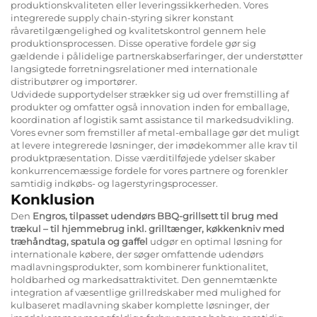
produktionskvaliteten eller leveringssikkerheden. Vores
integrerede supply chain-styring sikrer konstant
råvaretilgængelighed og kvalitetskontrol gennem hele
produktionsprocessen. Disse operative fordele gør sig
gældende i pålidelige partnerskabserfaringer, der understøtter
langsigtede forretningsrelationer med internationale
distributører og importører.
Udvidede supportydelser strækker sig ud over fremstilling af
produkter og omfatter også innovation inden for emballage,
koordination af logistik samt assistance til markedsudvikling.
Vores evner som fremstiller af metal-emballage gør det muligt
at levere integrerede løsninger, der imødekommer alle krav til
produktpræsentation. Disse værditilføjede ydelser skaber
konkurrencemæssige fordele for vores partnere og forenkler
samtidig indkøbs- og lagerstyringsprocesser.
Konklusion
Den
Engros, tilpasset udendørs BBQ-grillsett til brug med
trækul – til hjemmebrug inkl. grilltænger, køkkenkniv med
træhåndtag, spatula og gaffel
udgør en optimal løsning for
internationale købere, der søger omfattende udendørs
madlavningsprodukter, som kombinerer funktionalitet,
holdbarhed og markedsattraktivitet. Den gennemtænkte
integration af væsentlige grillredskaber med mulighed for
kulbaseret madlavning skaber komplette løsninger, der