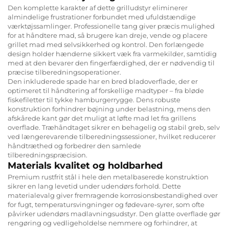
Den komplette karakter af dette grilludstyr eliminerer
almindelige frustrationer forbundet med ufuldstændige
værktøjssamlinger. Professionelle tang giver præcis mulighed
for at håndtere mad, så brugere kan dreje, vende og placere
grillet mad med selvsikkerhed og kontrol. Den forlængede
design holder hænderne sikkert væk fra varmekilder, samtidig
med at den bevarer den fingerfærdighed, der er nødvendig til
præcise tilberedningsoperationer.
Den inkluderede spade har en bred bladoverflade, der er
optimeret til håndtering af forskellige madtyper – fra bløde
fiskefiletter til tykke hamburgerrygge. Dens robuste
konstruktion forhindrer bøjning under belastning, mens den
afskårede kant gør det muligt at løfte mad let fra grillens
overflade. Træhåndtaget sikrer en behagelig og stabil greb, selv
ved længerevarende tilberedningssessioner, hvilket reducerer
håndtræthed og forbedrer den samlede
tilberedningspræcision.
Materials kvalitet og holdbarhed
Premium rustfrit stål i hele den metalbaserede konstruktion
sikrer en lang levetid under udendørs forhold. Dette
materialevalg giver fremragende korrosionsbestandighed over
for fugt, temperatursvingninger og fødevare-syrer, som ofte
påvirker udendørs madlavningsudstyr. Den glatte overflade gør
rengøring og vedligeholdelse nemmere og forhindrer, at