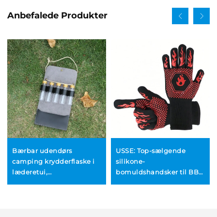
Anbefalede Produkter
Bærbar udendørs
USSE: Top-sælgende
camping krydderflaske i
silikone-
læderetui,
bomuldshandsker til BBQ
BBQ-/barbecue-
og ovn med høj
flaskeopbevaringspose til
temperaturbestandighed,
køkken, hængekord til
ildfast varmeisolering og
krydder, krydderbox
LFGB-certificering