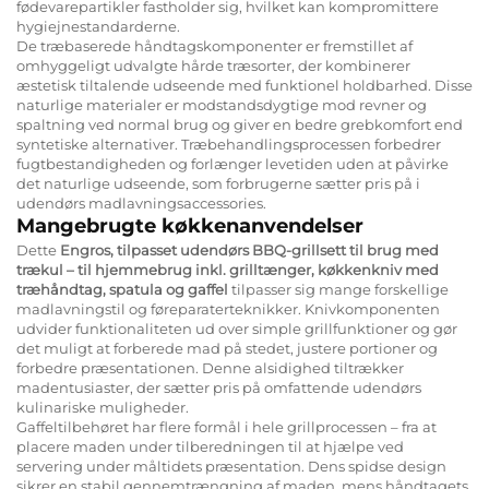
fødevarepartikler fastholder sig, hvilket kan kompromittere
hygiejnestandarderne.
De træbaserede håndtagskomponenter er fremstillet af
omhyggeligt udvalgte hårde træsorter, der kombinerer
æstetisk tiltalende udseende med funktionel holdbarhed. Disse
naturlige materialer er modstandsdygtige mod revner og
spaltning ved normal brug og giver en bedre grebkomfort end
syntetiske alternativer. Træbehandlingsprocessen forbedrer
fugtbestandigheden og forlænger levetiden uden at påvirke
det naturlige udseende, som forbrugerne sætter pris på i
udendørs madlavningsaccessories.
Mangebrugte køkkenanvendelser
Dette
Engros, tilpasset udendørs BBQ-grillsett til brug med
trækul – til hjemmebrug inkl. grilltænger, køkkenkniv med
træhåndtag, spatula og gaffel
tilpasser sig mange forskellige
madlavningstil og føreparaterteknikker. Knivkomponenten
udvider funktionaliteten ud over simple grillfunktioner og gør
det muligt at forberede mad på stedet, justere portioner og
forbedre præsentationen. Denne alsidighed tiltrækker
madentusiaster, der sætter pris på omfattende udendørs
kulinariske muligheder.
Gaffeltilbehøret har flere formål i hele grillprocessen – fra at
placere maden under tilberedningen til at hjælpe ved
servering under måltidets præsentation. Dens spidse design
sikrer en stabil gennemtrængning af maden, mens håndtagets