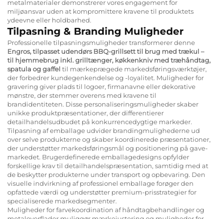
metalmaterialer demonstrerer vores engagement for
miljøansvar uden at kompromittere kravene til produktets
ydeevne eller holdbarhed.
Tilpasning & Branding Muligheder
Professionelle tilpasningsmuligheder transformerer denne
Engros, tilpasset udendørs BBQ-grillsett til brug med trækul –
til hjemmebrug inkl. grilltænger, køkkenkniv med træhåndtag,
spatula og gaffel
til mærkeprægede markedsføringsværktøjer,
der forbedrer kundegenkendelse og -loyalitet. Muligheder for
gravering giver plads til logoer, firmanavne eller dekorative
mønstre, der stemmer overens med kravene til
brandidentiteten. Disse personaliseringsmuligheder skaber
unikke produktpræsentationer, der differentierer
detailhandelsudbudet på konkurrencedygtige markeder.
Tilpasning af emballage udvider brandingmulighederne ud
over selve produkterne og skaber koordinerede præsentationer,
der understøtter markedsføringsmål og positionering på gave-
markedet. Brugerdefinerede emballagedesigns opfylder
forskellige krav til detailhandelspræsentation, samtidig med at
de beskytter produkterne under transport og opbevaring. Den
visuelle indvirkning af professionel emballage forøger den
opfattede værdi og understøtter premium-prisstrategier for
specialiserede markedsegmenter.
Muligheder for farvekoordination af håndtagbehandlinger og
metaloverflader muliggør mærkejustering og muligheder for