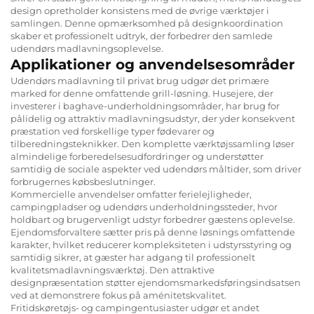
design opretholder konsistens med de øvrige værktøjer i
samlingen. Denne opmærksomhed på designkoordination
skaber et professionelt udtryk, der forbedrer den samlede
udendørs madlavningsoplevelse.
Applikationer og anvendelsesområder
Udendørs madlavning til privat brug udgør det primære
marked for denne omfattende grill-løsning. Husejere, der
investerer i baghave-underholdningsområder, har brug for
pålidelig og attraktiv madlavningsudstyr, der yder konsekvent
præstation ved forskellige typer fødevarer og
tilberedningsteknikker. Den komplette værktøjssamling løser
almindelige forberedelsesudfordringer og understøtter
samtidig de sociale aspekter ved udendørs måltider, som driver
forbrugernes købsbeslutninger.
Kommercielle anvendelser omfatter ferielejligheder,
campingpladser og udendørs underholdningssteder, hvor
holdbart og brugervenligt udstyr forbedrer gæstens oplevelse.
Ejendomsforvaltere sætter pris på denne løsnings omfattende
karakter, hvilket reducerer kompleksiteten i udstyrsstyring og
samtidig sikrer, at gæster har adgang til professionelt
kvalitetsmadlavningsværktøj. Den attraktive
designpræsentation støtter ejendomsmarkedsføringsindsatsen
ved at demonstrere fokus på aménitetskvalitet.
Fritidskøretøjs- og campingentusiaster udgør et andet