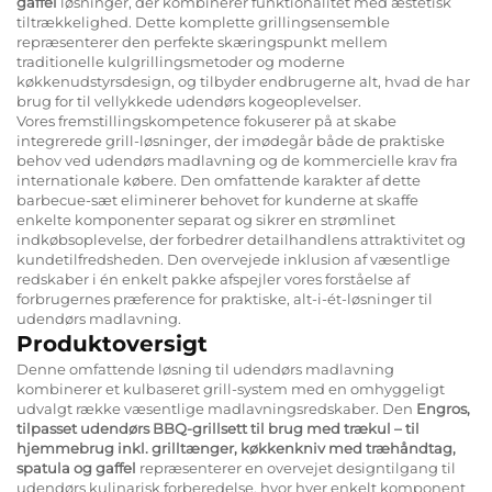
gaffel
løsninger, der kombinerer funktionalitet med æstetisk
tiltrækkelighed. Dette komplette grillingsensemble
repræsenterer den perfekte skæringspunkt mellem
traditionelle kulgrillingsmetoder og moderne
køkkenudstyrsdesign, og tilbyder endbrugerne alt, hvad de har
brug for til vellykkede udendørs kogeoplevelser.
Vores fremstillingskompetence fokuserer på at skabe
integrerede grill-løsninger, der imødegår både de praktiske
behov ved udendørs madlavning og de kommercielle krav fra
internationale købere. Den omfattende karakter af dette
barbecue-sæt eliminerer behovet for kunderne at skaffe
enkelte komponenter separat og sikrer en strømlinet
indkøbsoplevelse, der forbedrer detailhandlens attraktivitet og
kundetilfredsheden. Den overvejede inklusion af væsentlige
redskaber i én enkelt pakke afspejler vores forståelse af
forbrugernes præference for praktiske, alt-i-ét-løsninger til
udendørs madlavning.
Produktoversigt
Denne omfattende løsning til udendørs madlavning
kombinerer et kulbaseret grill-system med en omhyggeligt
udvalgt række væsentlige madlavningsredskaber. Den
Engros,
tilpasset udendørs BBQ-grillsett til brug med trækul – til
hjemmebrug inkl. grilltænger, køkkenkniv med træhåndtag,
spatula og gaffel
repræsenterer en overvejet designtilgang til
udendørs kulinarisk forberedelse, hvor hver enkelt komponent