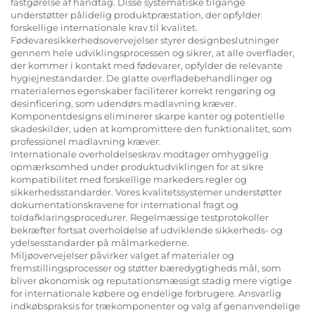
fastgørelse af håndtag. Disse systematiske tilgange
understøtter pålidelig produktpræstation, der opfylder
forskellige internationale krav til kvalitet.
Fødevaresikkerhedsovervejelser styrer designbeslutninger
gennem hele udviklingsprocessen og sikrer, at alle overflader,
der kommer i kontakt med fødevarer, opfylder de relevante
hygiejnestandarder. De glatte overfladebehandlinger og
materialernes egenskaber faciliterer korrekt rengøring og
desinficering, som udendørs madlavning kræver.
Komponentdesigns eliminerer skarpe kanter og potentielle
skadeskilder, uden at kompromittere den funktionalitet, som
professionel madlavning kræver.
Internationale overholdelseskrav modtager omhyggelig
opmærksomhed under produktudviklingen for at sikre
kompatibilitet med forskellige markeders regler og
sikkerhedsstandarder. Vores kvalitetssystemer understøtter
dokumentationskravene for international fragt og
toldafklaringsprocedurer. Regelmæssige testprotokoller
bekræfter fortsat overholdelse af udviklende sikkerheds- og
ydelsesstandarder på målmarkederne.
Miljøovervejelser påvirker valget af materialer og
fremstillingsprocesser og støtter bæredygtigheds mål, som
bliver økonomisk og reputationsmæssigt stadig mere vigtige
for internationale købere og endelige forbrugere. Ansvarlig
indkøbspraksis for trækomponenter og valg af genanvendelige