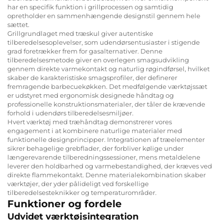
har en specifik funktion i grillprocessen og samtidig
opretholder en sammenhængende designstil gennem hele
sættet.
Grillgrundlaget med træskul giver autentiske
tilberedelsesoplevelser, som udendørsentusiaster i stigende
grad foretrækker frem for gasalternativer. Denne
tilberedelsesmetode giver en overlegen smagsudvikling
gennem direkte varmekontakt og naturlig røgindførsel, hvilket
skaber de karakteristiske smagsprofiler, der definerer
fremragende barbecuekøkken. Det medfølgende værktøjssæt
er udstyret med ergonomisk designede håndtag og
professionelle konstruktionsmaterialer, der tåler de krævende
forhold i udendørs tilberedelsesmiljøer.
Hvert værktøj med træhåndtag demonstrerer vores
engagement i at kombinere naturlige materialer med
funktionelle designprincipper. Integrationen af træelementer
sikrer behagelige grebflader, der forbliver kølige under
længerevarende tilberedningssessioner, mens metaldelene
leverer den holdbarhed og varmebestandighed, der kræves ved
direkte flammekontakt. Denne materialekombination skaber
værktøjer, der yder pålideligt ved forskellige
tilberedelsesteknikker og temperaturområder.
Funktioner og fordele
Udvidet værktøjsintegration