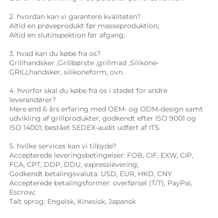
2. hvordan kan vi garantere kvaliteten? 
Altid en prøveprodukt før masseproduktion; 
Altid en slutinspektion før afgang; 
3. hvad kan du købe fra os? 
Grillhandsker 
,
Grillbørste 
,
grillmad 
,Silikone-
GRILLhandsker, 
silikoneform, ovn. 
4. hvorfor skal du købe fra os i stedet for andre 
leverandører? 
Mere end 6 års erfaring med OEM- og ODM-design samt 
udvikling af grillprodukter; godkendt efter ISO 9001 og 
ISO 14001; bestået SEDEX-audit udført af ITS. 
5. hvilke services kan vi tilbyde? 
Accepterede leveringsbetingelser: FOB, CIF, EXW, CIP, 
FCA, CPT, DDP, DDU, expresslevering; 
Godkendt betalingsvaluta: USD, EUR, HKD, CNY 
Accepterede betalingsformer: overførsel (T/T), PayPal, 
Escrow; 
Talt sprog: Engelsk, Kinesisk, Japansk   