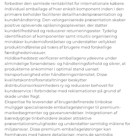
forbedrer den samlede rentabilitet for internationale købere.
Individuel emballage af hver enkelt komponent inden i den
primære beholder faciliterer detailhandelspræsentation og
kundehåndtering. Den velorganiserede præsentation skaber
positive oplevende oplåsningsoplevelser, der støtter
kundetilfredshed og reducerer returneringsrater. Tydelig
identifikation af komponenter samt intuitiv organisering
mindsker kundemisforståelser og understøtter vellykket
produktindførelse på tværs af brugere med forskellige
færdighedsniveauer.
Holdbarhedstest verificerer emballagens ydeevne under
almindelige forsendelses- og håndteringsforhold og sikrer, at
produkterne ankommer i optimal stand uanset
transportvarighed eller håndteringsintensitet. Disse
kvalitetskontrolforanstaltninger beskytter
distributionsvirksomheders ry og reducerer behovet for
kundeservice i forbindelse med reklamationer på grund af
skade under fragt.
Ekspertise fra leverandør af brugerdefinerede tinbokse
muliggør specialiserede emballageløsninger til premium-
markedsegmenter og gaveanvendelser. Integrationen af
bæredygtige tinbeholdere skaber attraktive
præsentationsmuligheder og understøtter samtidig målene for
miljøansvar. Disse premium-emballageløsninger kan
fremhæves med højere detailpriser, mens de samtidig