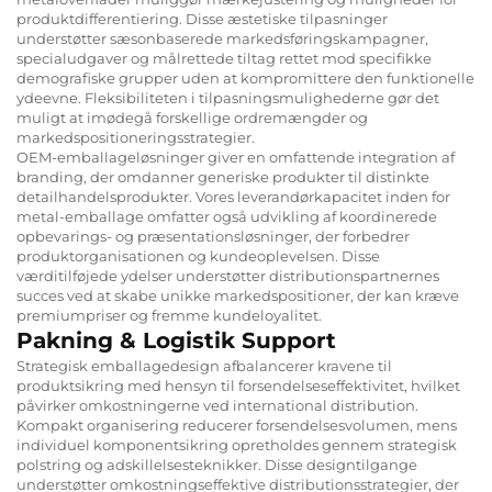
produktdifferentiering. Disse æstetiske tilpasninger
understøtter sæsonbaserede markedsføringskampagner,
specialudgaver og målrettede tiltag rettet mod specifikke
demografiske grupper uden at kompromittere den funktionelle
ydeevne. Fleksibiliteten i tilpasningsmulighederne gør det
muligt at imødegå forskellige ordremængder og
markedspositioneringsstrategier.
OEM-emballageløsninger giver en omfattende integration af
branding, der omdanner generiske produkter til distinkte
detailhandelsprodukter. Vores leverandørkapacitet inden for
metal-emballage omfatter også udvikling af koordinerede
opbevarings- og præsentationsløsninger, der forbedrer
produktorganisationen og kundeoplevelsen. Disse
værditilføjede ydelser understøtter distributionspartnernes
succes ved at skabe unikke markedspositioner, der kan kræve
premiumpriser og fremme kundeloyalitet.
Pakning & Logistik Support
Strategisk emballagedesign afbalancerer kravene til
produktsikring med hensyn til forsendelseseffektivitet, hvilket
påvirker omkostningerne ved international distribution.
Kompakt organisering reducerer forsendelsesvolumen, mens
individuel komponentsikring opretholdes gennem strategisk
polstring og adskillelsesteknikker. Disse designtilgange
understøtter omkostningseffektive distributionsstrategier, der