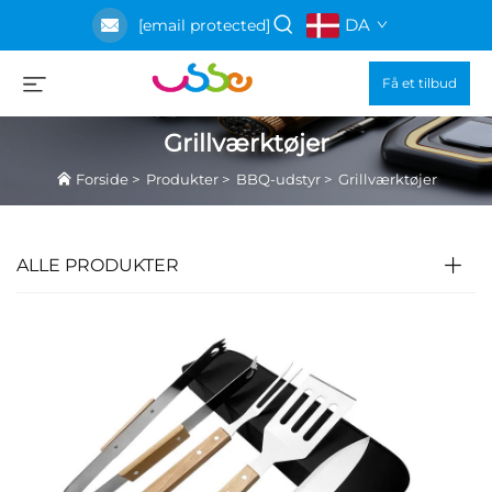
DA
[email protected]
Få et tilbud
Grillværktøjer
Forside
>
Produkter
>
BBQ-udstyr
>
Grillværktøjer
ALLE PRODUKTER