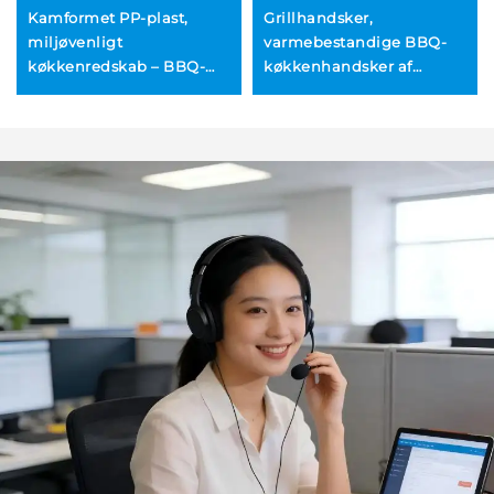
Kamformet PP-plast,
Grillhandsker,
miljøvenligt
varmebestandige BBQ-
køkkenredskab – BBQ-
køkkenhandsker af
spaghetti-, nudel- og
silikone til ovn – sikker
pastaske,
håndtering af varme
hjemmekogeske,
fødevarer, gryder og
diskemaskine- og fryser-
pande til barbecue
sikker ske til