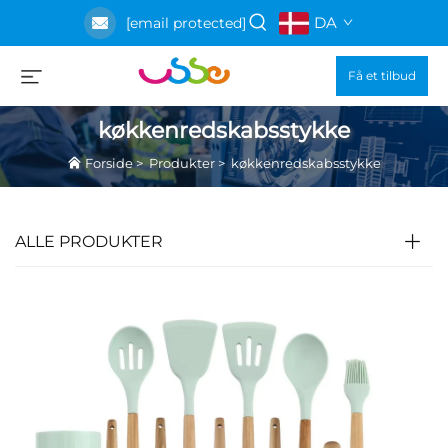
DA
[email protected]
Få et tilbud
køkkenredskabsstykke
Forside
>
Produkter
>
køkkenredskabsstykke
ALLE PRODUKTER