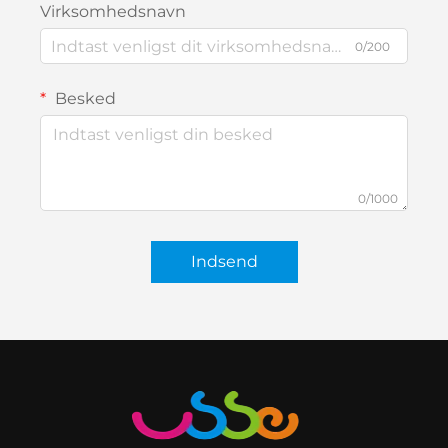
Virksomhedsnavn
0/200
Besked
0/1000
Indsend