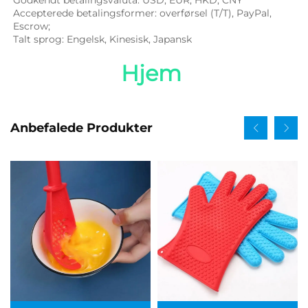
Godkendt betalingsvaluta: USD, EUR, HKD, CNY 
Accepterede betalingsformer: overførsel (T/T), PayPal, 
Escrow; 
Talt sprog: Engelsk, Kinesisk, Japansk   
Hjem 
Anbefalede Produkter