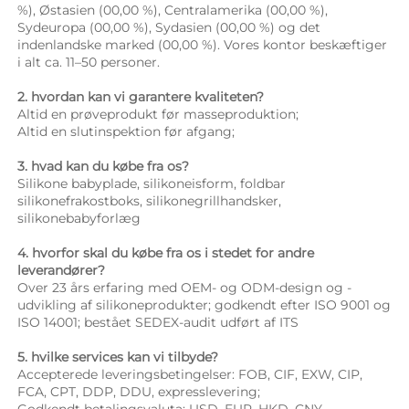
%), Østasien (00,00 %), Centralamerika (00,00 %), 
Sydeuropa (00,00 %), Sydasien (00,00 %) og det 
indenlandske marked (00,00 %). Vores kontor beskæftiger 
i alt ca. 11–50 personer. 
2. hvordan kan vi garantere kvaliteten? 
Altid en prøveprodukt før masseproduktion; 
Altid en slutinspektion før afgang; 
3. hvad kan du købe fra os? 
Silikone babyplade, silikoneisform, foldbar 
silikonefrakostboks, silikonegrillhandsker, 
silikonebabyforlæg 
4. hvorfor skal du købe fra os i stedet for andre 
leverandører? 
Over 23 års erfaring med OEM- og ODM-design og -
udvikling af silikoneprodukter; godkendt efter ISO 9001 og 
ISO 14001; bestået SEDEX-audit udført af ITS 
5. hvilke services kan vi tilbyde? 
Accepterede leveringsbetingelser: FOB, CIF, EXW, CIP, 
FCA, CPT, DDP, DDU, expresslevering; 