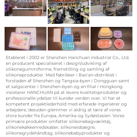
Etableret i 2002 er Shenzhen Hanchuan Industrial Co., Ltd. 
en producent specialiseret i design/udvikling af 
silikonegummiforme, fremstilling og samling af 
silikoneprodukter. Med fabrikker i Bao'an-distriktet i 
forstaden af Shenzhen og Tangxia-byen i Dongguan samt 
et salgscenter i Shenzhen-byen og en filial i Hongkong 
insisterer HANCHUAN på at levere kvalitetsprodukter og 
professionelle ydelser til kunder verden over. Vi har et 
kompetent projektlederhold med erfarede ingeniører og 
arbejdere; desuden glemmer vi aldrig at lære af vores 
store kunder fra Europa, Amerika og Sydøstasien. Vores 
primære produkter omfatter silikonebagværktøj, 
silikonekøkkenredskaber, silikoneisbægre, 
silikonegrydehåndtag, silikonebabyprodukter og 