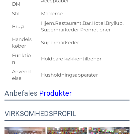
Acceptabel
DM
Stil
Moderne
Hjem.Restaurant.Bar.Hotel.Bryllup.
Brug
Supermarkeder Promotioner
Handels
Supermarkeder
køber
Funktio
Holdbare køkkentilbehør
n
Anvend
Husholdningsapparater
else
Anbefales
Produkter
VIRKSOMHEDSPROFIL