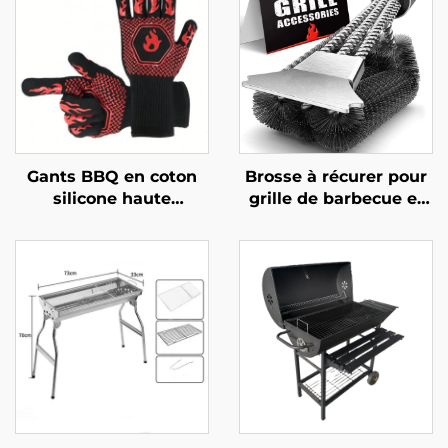
Gants BBQ en coton
Brosse à récurer pour
silicone haute
grille de barbecue et
résistance à la chaleur
four,
USSE, best-seller,
multifonctionnelle,
maniques ignifuges
durable et réutilisable,
avec isolation
avec manche en acier
thermique, certifiés
inoxydable et
LFGB
plastique, outil pour
barbecue et four