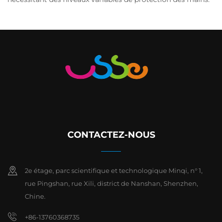
CONTACTEZ-NOUS
2e étage, parc scientifique et technologique Minqi, n° 1,
rue Pingshan, rue Xili, district de Nanshan, Shenzhen,
Chine.
+86-13760368735