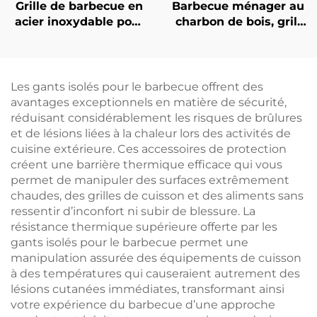
Grille de barbecue en
Barbecue ménager au
acier inoxydable pour
charbon de bois, grill
usage extérieur, grille
extérieur portable,
épaissie pour
grand barbecue, grille
barbecue, grille
pour terrasse
domestique pour
Les gants isolés pour le barbecue offrent des
barbecue au charbon
avantages exceptionnels en matière de sécurité,
de bois, outils
réduisant considérablement les risques de brûlures
extérieurs pour
et de lésions liées à la chaleur lors des activités de
barbecue, cuisson au
cuisine extérieure. Ces accessoires de protection
charbon de bois
créent une barrière thermique efficace qui vous
permet de manipuler des surfaces extrêmement
chaudes, des grilles de cuisson et des aliments sans
ressentir d’inconfort ni subir de blessure. La
résistance thermique supérieure offerte par les
gants isolés pour le barbecue permet une
manipulation assurée des équipements de cuisson
à des températures qui causeraient autrement des
lésions cutanées immédiates, transformant ainsi
votre expérience du barbecue d’une approche